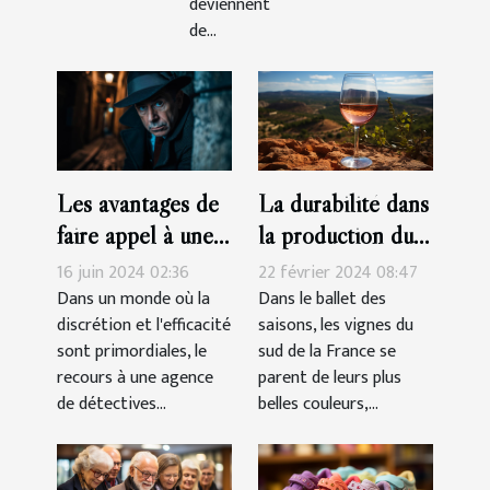
deviennent
de...
La durabilité dans
Les avantages de
la production du
faire appel à une
vin rosé Côtes-
agence de
22 février 2024 08:47
16 juin 2024 02:36
de-Provence
détectives privés
Dans le ballet des
Dans un monde où la
saisons, les vignes du
discrétion et l'efficacité
agréée pour des
sud de la France se
sont primordiales, le
enquêtes discrètes
parent de leurs plus
recours à une agence
et efficaces
belles couleurs,...
de détectives...