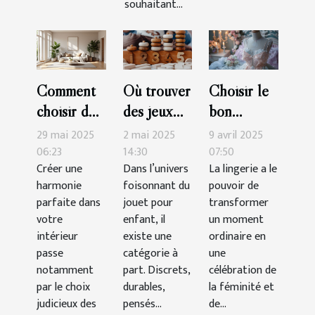
souhaitant...
Comment
Où trouver
Choisir le
choisir des
des jeux
bon
accessoires
Montessori
ensemble
29 mai 2025
2 mai 2025
9 avril 2025
pour
de qualité
de lingerie
06:23
14:30
07:50
Créer une
Dans l’univers
La lingerie a le
maximiser
?
pour des
harmonie
foisonnant du
pouvoir de
l'harmonie
occasions
parfaite dans
jouet pour
transformer
de votre
spéciales
votre
enfant, il
un moment
intérieur
intérieur
existe une
ordinaire en
passe
catégorie à
une
notamment
part. Discrets,
célébration de
par le choix
durables,
la féminité et
judicieux des
pensés...
de...