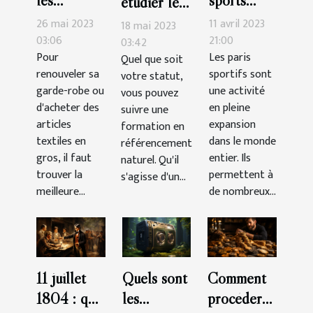
les
sports
étudier le
avantages
faut-il
SEO ?
26 mai 2023
11 avril 2023
18 mai 2023
de faire ses
parier pour
03:06
21:00
03:42
Pour
Les paris
Quel que soit
achats
gagner
renouveler sa
sportifs sont
votre statut,
d’articles
plus
garde-robe ou
une activité
vous pouvez
textiles
d'argent?
d'acheter des
en pleine
suivre une
chez un
articles
expansion
formation en
grossiste ?
textiles en
dans le monde
référencement
gros, il faut
entier. Ils
naturel. Qu'il
trouver la
permettent à
s'agisse d'un...
meilleure...
de nombreux...
11 juillet
Quels sont
Comment
1804 : que
les
procéder