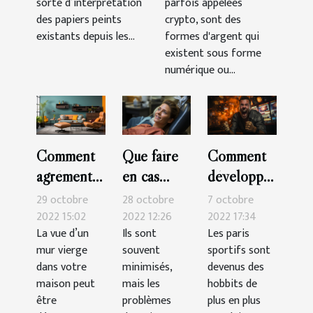
sorte d’interprétation
parfois appelées
des papiers peints
crypto, sont des
existants depuis les...
formes d'argent qui
existent sous forme
numérique ou...
Comment
Que faire
Comment
agrémenter
en cas
développer
sa
d’urgence
sa
29 octobre
28 octobre
7 octobre
décoration
dentaire ?
technique
2022 15:02
2022 12:26
2022 17:34
La vue d’un
Ils sont
Les paris
murale ?
pour
mur vierge
souvent
sportifs sont
gagner
dans votre
minimisés,
devenus des
dans les
maison peut
mais les
hobbits de
paris
être
problèmes
plus en plus