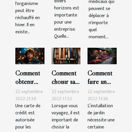
divers
médicaux qui
l'organisme
horizons est
peuvent se
peut être
importante
déplacer à
réchauffé en
pour une
n'importe
hiver. Il en
entreprise.
quel
existe...
Quelle...
moment...
Comment
Comment
Comment
obtenir
choisir sa
faire un
une carte
brosse à
beau jardin
22 septembre
22 septembre
22 septembre
de crédit
cheveux
pas cher ?
2022 21:34
2022 17:52
2022 13:56
Une carte de
Lorsque vous
L’installation
pour
pour les
crédit est
voyagez, il est
de jardin
mineur ?
voyages ?
autorisée
important de
nécessite une
pour les
choisir la
certaine