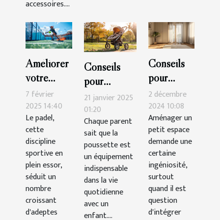
accessoires....
Améliorer
Conseils
Conseils
votre
pour
pour
technique
intégrer
7 février
2 décembre
maintenir et
21 janvier 2025
de padel :
une
2025 14:40
2024 10:08
nettoyer
01:20
Le padel,
Aménager un
exercices
armoire
Chaque parent
votre
cette
petit espace
sait que la
pratiques
trois
poussette
discipline
demande une
poussette est
portes
efficacement
sportive en
certaine
un équipement
dans un
plein essor,
ingéniosité,
indispensable
séduit un
petit
surtout
dans la vie
nombre
quand il est
espace
quotidienne
croissant
question
avec un
d'adeptes
d'intégrer
enfant....