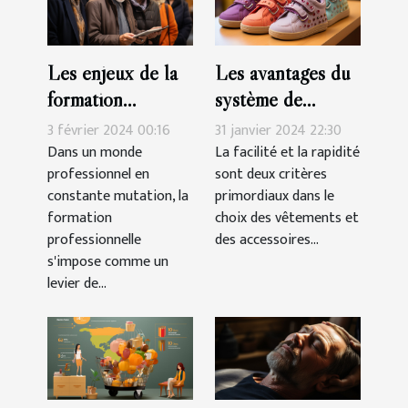
Les enjeux de la
Les avantages du
formation
système de
professionnelle
fermeture à
3 février 2024 00:16
31 janvier 2024 22:30
pour les seniors
scratch pour les
Dans un monde
La facilité et la rapidité
professionnel en
sont deux critères
chaussures des
constante mutation, la
primordiaux dans le
filles
formation
choix des vêtements et
professionnelle
des accessoires...
s'impose comme un
levier de...