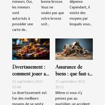
mineurs. Oui,
bonne brosse.
dépense.
les mineurs
Vous ne
Cependant, il
sont
voulez pas que
existe des
autorisés à
votre brosse
moyens par
posséder une
soit...
lesquels vous...
carte de...
Divertissement :
Assurance de
comment jouer au
biens : que faut-il
casino en ligne
savoir ?
22 septembre 2022
21 septembre 2022
02:46
20:52
Le divertissement est
Même si vous n’y
l'un des meilleurs
pensez pas au
moyens de se sentir
quotidien, un accident