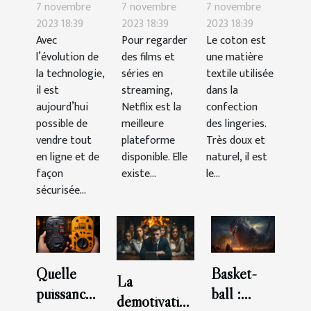
possibilités
abonner à
coton
7 novembre
7 novembre
7 novembre
de vendre
Netflix ?
choisir ?
2023 18:39
2023 18:39
2023 18:39
Avec
Pour regarder
Le coton est
le CBD en
l’évolution de
des films et
une matière
ligne ?
la technologie,
séries en
textile utilisée
il est
streaming,
dans la
aujourd’hui
Netflix est la
confection
possible de
meilleure
des lingeries.
vendre tout
plateforme
Très doux et
en ligne et de
disponible. Elle
naturel, il est
façon
existe...
le...
sécurisée...
Quelle
Basket-
La
puissance
ball :
démotivation