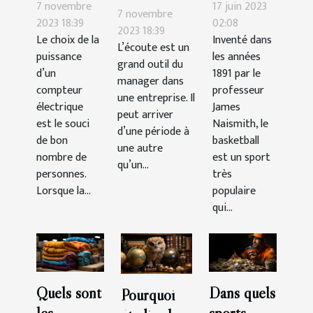
de
quelle est
7 novembre
17 juin 2023
du
7 novembre
compteur
la durée
2023 18:39
02:08
personnel :
2023 18:39
Le choix de la
Inventé dans
choisir ?
d’un
L’écoute est un
comment la
puissance
les années
match ?
grand outil du
gérer ?
d’un
1891 par le
manager dans
compteur
professeur
une entreprise. Il
électrique
James
peut arriver
est le souci
Naismith, le
d’une période à
de bon
basketball
une autre
nombre de
est un sport
qu’un...
personnes.
très
Lorsque la...
populaire
qui...
Quels sont
Dans quels
Pourquoi