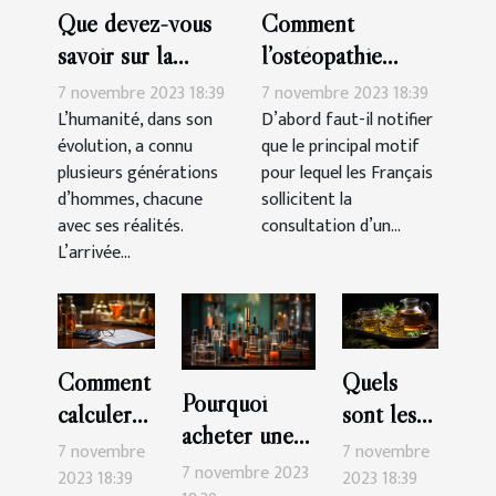
Que devez-vous
Comment
savoir sur la
l’ostéopathie
génération des
peut-il soulager
7 novembre 2023 18:39
7 novembre 2023 18:39
Millennials ?
les douleurs du
L’humanité, dans son
D’abord faut-il notifier
évolution, a connu
que le principal motif
corps ?
plusieurs générations
pour lequel les Français
d’hommes, chacune
sollicitent la
avec ses réalités.
consultation d’un...
L’arrivée...
Comment
Quels
Pourquoi
calculer
sont les
acheter une
soi-même
bienfaits
7 novembre
7 novembre
cigarette
7 novembre 2023
son impôt
du thé au
2023 18:39
2023 18:39