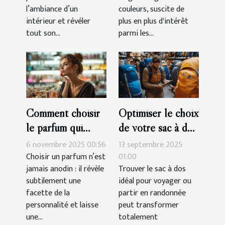
Babyboomer ?
l’ambiance d’un
couleurs, suscite de
intérieur et révéler
plus en plus d'intérêt
tout son...
parmi les...
Comment choisir
Optimiser le choix
le parfum qui
de votre sac à dos
complète votre
pour voyages et
6 novembre 2025 00:56
13 septembre 2025
personnalité?
randonnées
Choisir un parfum n’est
01:00
jamais anodin : il révèle
Trouver le sac à dos
subtilement une
idéal pour voyager ou
facette de la
partir en randonnée
personnalité et laisse
peut transformer
une...
totalement