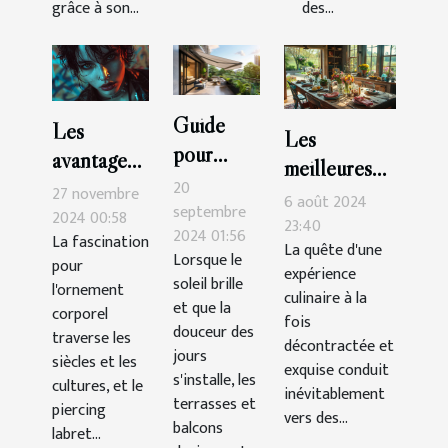
grâce à son...
des...
Guide
Les
Les
pour
avantages
meilleures
choisir le
esthétiques
20
27 novembre
tables pour
6 août 2024
store
septembre
des
2024 00:58
une cuisine
23:40
2024 01:56
banne
La fascination
piercings
La quête d'une
décontractée
Lorsque le
pour
parfait
expérience
labret
et
soleil brille
l'ornement
pour
culinaire à la
supérieurs
et que la
savoureuse
corporel
fois
terrasses
douceur des
et
traverse les
décontractée et
et
jours
inférieurs
siècles et les
exquise conduit
s'installe, les
balcons
cultures, et le
inévitablement
terrasses et
piercing
vers des...
balcons
labret...