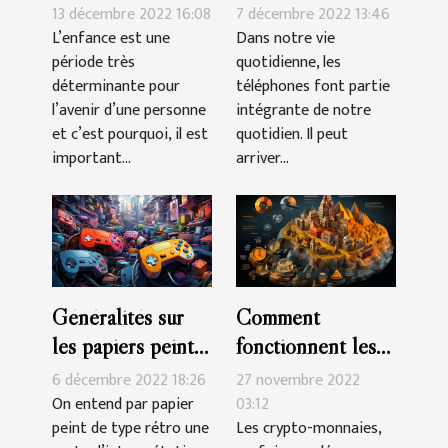
enfant?
réparation de
13 décembre 2022 16:08
7 décembre 2022 13:46
smartphone à
L’enfance est une
Dans notre vie
période très
quotidienne, les
Montpelier ?
déterminante pour
téléphones font partie
l’avenir d’une personne
intégrante de notre
et c’est pourquoi, il est
quotidien. Il peut
important...
arriver...
Généralités sur
Comment
les papiers peints
fonctionnent les
de type rétro
crypto-monnaies ?
6 décembre 2022 18:26
27 novembre 2022
On entend par papier
03:12
peint de type rétro une
Les crypto-monnaies,