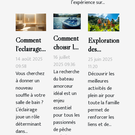
l’expérience sur...
Comment
Comment
Exploration
choisir le
l'éclairage
des
meilleur
peut
16 juillet
meilleures
14 août 2025
25 juin 2025
bateau
2025 09:36
transformer
09:58
activités de
11:20
La recherche
amorceur
Vous cherchez
Découvrir les
votre salle
plein air
du bateau
à donner un
meilleures
pour vos
de bain ?
pour toute
amorceur
nouveau
activités de
sessions
la famille
idéal est un
souffle à votre
plein air pour
de pêche
enjeu
salle de bain ?
toute la famille
?
essentiel
L’éclairage
permet de
pour tous les
joue un rôle
renforcer les
passionnés
déterminant
liens et de...
de pêche
dans...