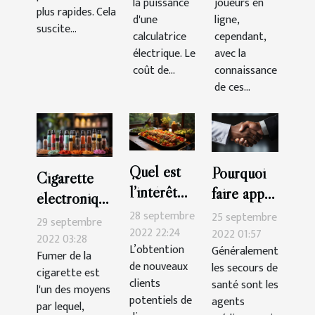
la puissance
joueurs en
plus rapides. Cela
d'une
ligne,
suscite...
calculatrice
cependant,
électrique. Le
avec la
coût de...
connaissance
de ces...
Quel est
Pourquoi
Cigarette
l’intérêt
faire appel
électronique
d’un blog
à un
28 septembre
25 septembre
:Que faut-il
29 septembre
de cuisine
2022 22:24
secours de
2022 01:57
savoir ?
2022 03:28
L’obtention
Généralement
?
santé ?
Fumer de la
de nouveaux
les secours de
cigarette est
clients
santé sont les
l'un des moyens
potentiels de
agents
par lequel,