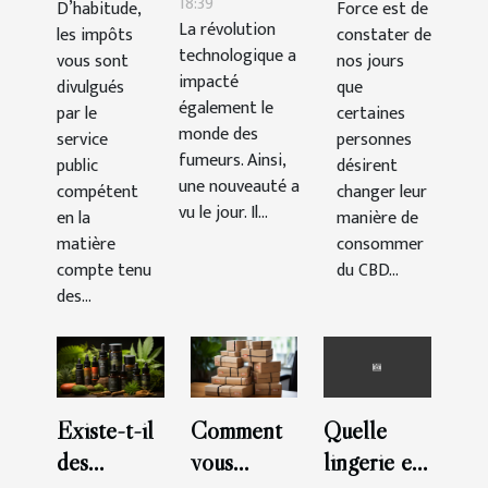
électronique ?
18:39
D’habitude,
Force est de
en
CBD ?
La révolution
les impôts
constater de
France ?
technologique a
vous sont
nos jours
impacté
divulgués
que
également le
par le
certaines
monde des
service
personnes
fumeurs. Ainsi,
public
désirent
une nouveauté a
compétent
changer leur
vu le jour. Il...
en la
manière de
matière
consommer
compte tenu
du CBD...
des...
Existe-t-il
Comment
Quelle
des
vous
lingerie en