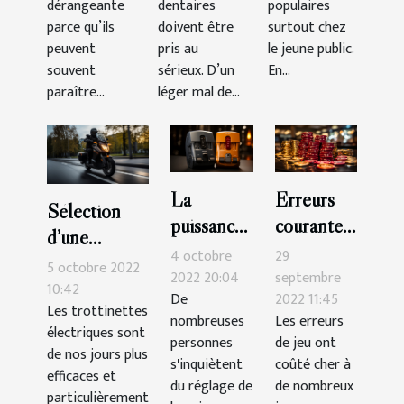
dérangeante
dentaires
sportifs ?
populaires
parce qu’ils
doivent être
surtout chez
peuvent
pris au
le jeune public.
souvent
sérieux. D’un
En...
paraître...
léger mal de...
La
Erreurs
Sélection
puissance
courantes
d’une
de
que vous
4 octobre
29
trottinette
5 octobre 2022
compteur
devriez
2022 20:04
septembre
électrique :
10:42
De
2022 11:45
: quel est
éviter au
Les trottinettes
voici 3
nombreuses
Les erreurs
le
casino
électriques sont
critères
personnes
de jeu ont
de nos jours plus
meilleur
s'inquiètent
coûté cher à
efficaces et
choix ?
du réglage de
de nombreux
particulièrement