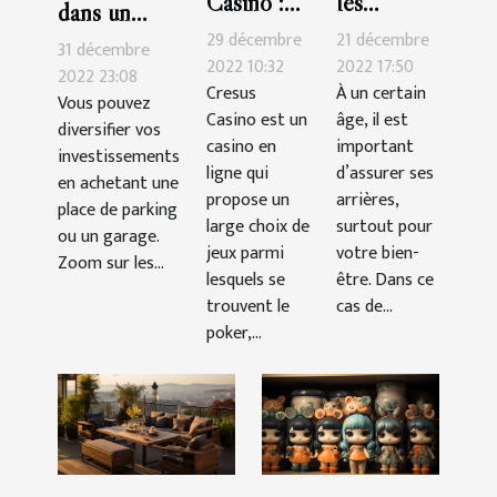
Casino :
les
dans un
les astuces
critères de
29 décembre
21 décembre
garage ou
31 décembre
pour
choix
2022 10:32
2022 17:50
une place de
2022 23:08
Cresus
À un certain
gagner
d’une
Vous pouvez
parking :
Casino est un
âge, il est
facilement
assurance
diversifier vos
quels atouts
casino en
important
investissements
santé ?
?
ligne qui
d’assurer ses
en achetant une
propose un
arrières,
place de parking
large choix de
surtout pour
ou un garage.
jeux parmi
votre bien-
Zoom sur les...
lesquels se
être. Dans ce
trouvent le
cas de...
poker,...