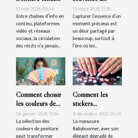
entre information,
travers des porte-
15 mai 2026 00:22
13 mars 2026 11:36
culture et
clés sur mesure
Entre chaînes d’info en
Capturer l’essence d’un
continu, plateformes
moment précieux est
manipulation
vidéo et réseaux
un désir partagé par
sociaux, la circulation
beaucoup, surtout à
des récits n’a jamais...
l’ère où les...
Comment choisir
Comment les
les couleurs de
stickers
peinture pour
simplifient-ils la
14 janvier 2026 11:56
4 décembre 2025 00:20
harmoniser votre
réalisation d'une
La sélection des
La manucure
couleurs de peinture
Babyboomer, avec son
espace ?
manucure
peut transformer
élégant dégradé de