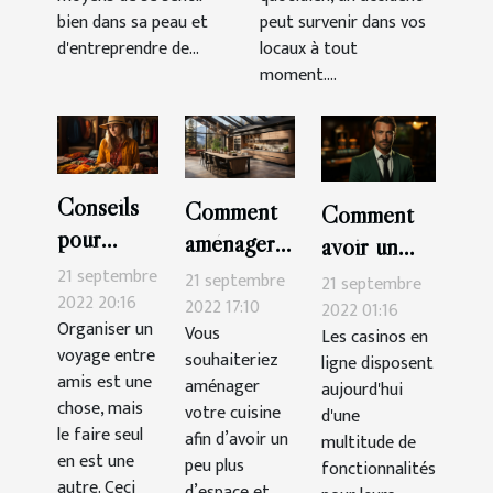
bien dans sa peau et
peut survenir dans vos
d'entreprendre de...
locaux à tout
moment....
Conseils
Comment
Comment
pour
aménager
avoir un
organiser
sa cuisine ?
21 septembre
bonus sur
21 septembre
21 septembre
seul un
2022 20:16
2022 17:10
Cresus
2022 01:16
Organiser un
voyage
Vous
Les casinos en
Casino ?
voyage entre
souhaiteriez
ligne disposent
amis est une
aménager
aujourd'hui
chose, mais
votre cuisine
d'une
le faire seul
afin d’avoir un
multitude de
en est une
peu plus
fonctionnalités
autre. Ceci
d’espace et