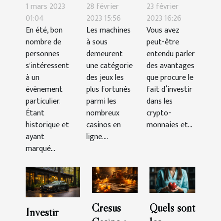
retenir du
meilleures
pour
1 mars 2023
28 février
23 février
duel au
machines à
acheter
01:04
2023 15:56
2023 16:26
En été, bon
Les machines
Vous avez
pistolet
sous-
des
nombre de
à sous
peut-être
mémorable
catégorie
crypto-
personnes
demeurent
entendu parler
à New
aventure ?
monnaies
s'intéressent
une catégorie
des avantages
York ?
en tant que
à un
des jeux les
que procure le
évènement
plus fortunés
débutant ?
fait d’investir
particulier.
parmi les
dans les
Étant
nombreux
crypto-
historique et
casinos en
monnaies et...
ayant
ligne....
marqué...
Cresus
Quels sont
Investir