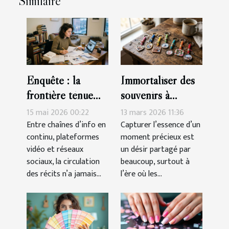
Similaire
Enquête : la
Immortaliser des
frontière ténue
souvenirs à
entre information,
travers des porte-
15 mai 2026 00:22
13 mars 2026 11:36
culture et
clés sur mesure
Entre chaînes d’info en
Capturer l’essence d’un
continu, plateformes
moment précieux est
manipulation
vidéo et réseaux
un désir partagé par
sociaux, la circulation
beaucoup, surtout à
des récits n’a jamais...
l’ère où les...