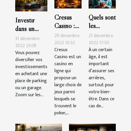
Cresus
Quels sont
Investir
Casino :
les
dans un
les astuces
critères de
29 décembre
21 décembre
garage ou
31 décembre
pour
choix
2022 10:32
2022 17:50
une place de
2022 23:08
Cresus
À un certain
gagner
d’une
Vous pouvez
parking :
Casino est un
âge, il est
facilement
assurance
diversifier vos
quels atouts
casino en
important
investissements
santé ?
?
ligne qui
d’assurer ses
en achetant une
propose un
arrières,
place de parking
large choix de
surtout pour
ou un garage.
jeux parmi
votre bien-
Zoom sur les...
lesquels se
être. Dans ce
trouvent le
cas de...
poker,...