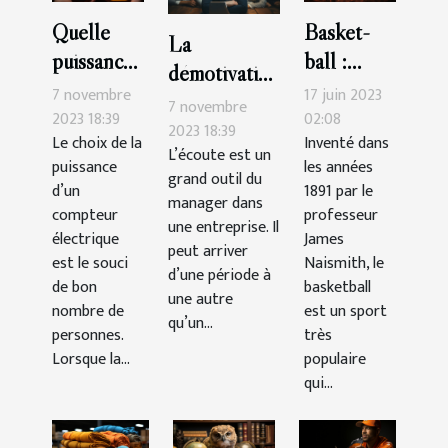
Quelle
Basket-
La
puissance
ball :
démotivation
de
quelle est
7 novembre
17 juin 2023
du
7 novembre
compteur
la durée
2023 18:39
02:08
personnel :
2023 18:39
Le choix de la
Inventé dans
choisir ?
d’un
L’écoute est un
comment la
puissance
les années
match ?
grand outil du
gérer ?
d’un
1891 par le
manager dans
compteur
professeur
une entreprise. Il
électrique
James
peut arriver
est le souci
Naismith, le
d’une période à
de bon
basketball
une autre
nombre de
est un sport
qu’un...
personnes.
très
Lorsque la...
populaire
qui...