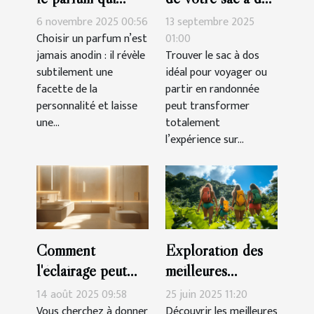
complète votre
pour voyages et
6 novembre 2025 00:56
13 septembre 2025
personnalité?
randonnées
Choisir un parfum n’est
01:00
jamais anodin : il révèle
Trouver le sac à dos
subtilement une
idéal pour voyager ou
facette de la
partir en randonnée
personnalité et laisse
peut transformer
une...
totalement
l’expérience sur...
Comment
Exploration des
l'éclairage peut
meilleures
transformer votre
activités de plein
14 août 2025 09:58
25 juin 2025 11:20
salle de bain ?
air pour toute la
Vous cherchez à donner
Découvrir les meilleures