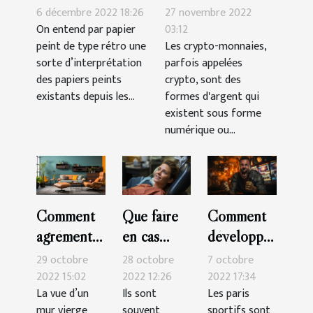
de type rétro
crypto-monnaies ?
6 décembre 2022 18:26
27 novembre 2022
On entend par papier
03:12
peint de type rétro une
Les crypto-monnaies,
sorte d’interprétation
parfois appelées
des papiers peints
crypto, sont des
existants depuis les...
formes d'argent qui
existent sous forme
numérique ou...
Comment
Que faire
Comment
agrémenter
en cas
développer
sa
d’urgence
sa
29 octobre
28 octobre
7 octobre
décoration
dentaire ?
technique
2022 15:02
2022 12:26
2022 17:34
La vue d’un
Ils sont
Les paris
murale ?
pour
mur vierge
souvent
sportifs sont