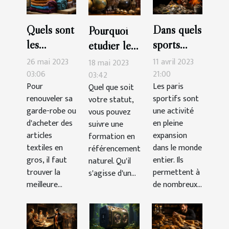
Quels sont
Dans quels
Pourquoi
les
sports
étudier le
avantages
faut-il
SEO ?
26 mai 2023
11 avril 2023
18 mai 2023
de faire ses
parier pour
03:06
21:00
03:42
Pour
Les paris
Quel que soit
achats
gagner
renouveler sa
sportifs sont
votre statut,
d’articles
plus
garde-robe ou
une activité
vous pouvez
textiles
d'argent?
d'acheter des
en pleine
suivre une
chez un
articles
expansion
formation en
grossiste ?
textiles en
dans le monde
référencement
gros, il faut
entier. Ils
naturel. Qu'il
trouver la
permettent à
s'agisse d'un...
meilleure...
de nombreux...