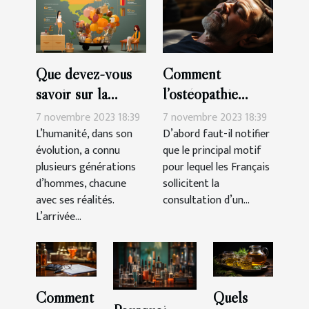
Que devez-vous
Comment
savoir sur la
l’ostéopathie
génération des
peut-il soulager
7 novembre 2023 18:39
7 novembre 2023 18:39
Millennials ?
les douleurs du
L’humanité, dans son
D’abord faut-il notifier
évolution, a connu
que le principal motif
corps ?
plusieurs générations
pour lequel les Français
d’hommes, chacune
sollicitent la
avec ses réalités.
consultation d’un...
L’arrivée...
Comment
Quels