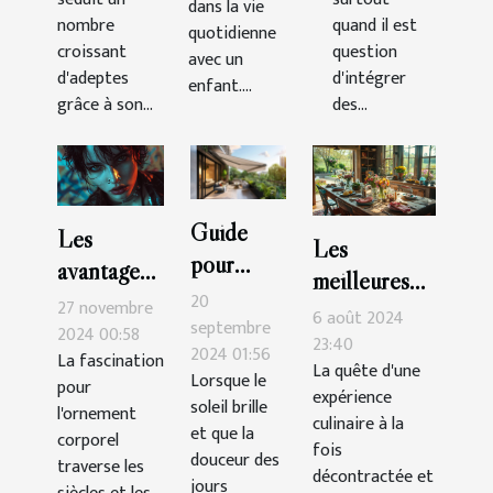
dans la vie
nombre
quand il est
espace
quotidienne
croissant
question
avec un
d'adeptes
d'intégrer
enfant....
grâce à son...
des...
Guide
Les
Les
pour
avantages
meilleures
choisir le
esthétiques
20
27 novembre
tables pour
6 août 2024
store
septembre
des
2024 00:58
une cuisine
23:40
2024 01:56
banne
La fascination
piercings
La quête d'une
décontractée
Lorsque le
pour
parfait
expérience
labret
et
soleil brille
l'ornement
pour
culinaire à la
supérieurs
et que la
savoureuse
corporel
fois
terrasses
douceur des
et
traverse les
décontractée et
et
jours