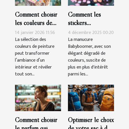
Comment choisir
Comment les
les couleurs de
stickers
peinture pour
simplifient-ils la
14 janvier 2026 11:56
4 décembre 2025 00:20
harmoniser votre
réalisation d'une
La sélection des
La manucure
couleurs de peinture
Babyboomer, avec son
espace ?
manucure
peut transformer
élégant dégradé de
Babyboomer ?
l’ambiance d’un
couleurs, suscite de
intérieur et révéler
plus en plus d'intérêt
tout son...
parmi les...
Comment choisir
Optimiser le choix
le parfum qui
de votre sac à dos