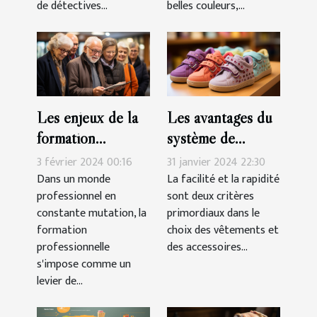
belles couleurs,...
de détectives...
Les enjeux de la
Les avantages du
formation
système de
professionnelle
fermeture à
3 février 2024 00:16
31 janvier 2024 22:30
pour les seniors
scratch pour les
Dans un monde
La facilité et la rapidité
professionnel en
sont deux critères
chaussures des
constante mutation, la
primordiaux dans le
filles
formation
choix des vêtements et
professionnelle
des accessoires...
s'impose comme un
levier de...