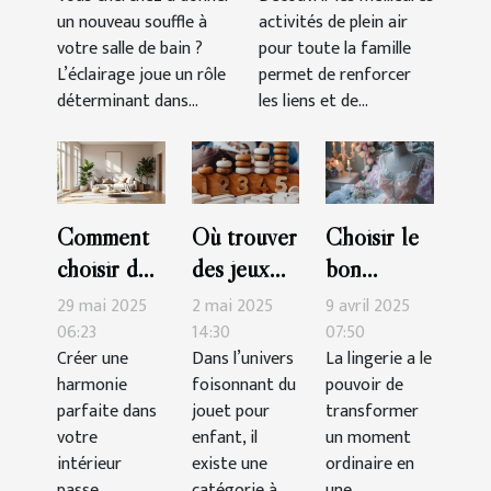
un nouveau souffle à
activités de plein air
famille
votre salle de bain ?
pour toute la famille
L’éclairage joue un rôle
permet de renforcer
déterminant dans...
les liens et de...
Comment
Où trouver
Choisir le
choisir des
des jeux
bon
accessoires
Montessori
ensemble
29 mai 2025
2 mai 2025
9 avril 2025
pour
de qualité
de lingerie
06:23
14:30
07:50
Créer une
Dans l’univers
La lingerie a le
maximiser
?
pour des
harmonie
foisonnant du
pouvoir de
l'harmonie
occasions
parfaite dans
jouet pour
transformer
de votre
spéciales
votre
enfant, il
un moment
intérieur
intérieur
existe une
ordinaire en
passe
catégorie à
une