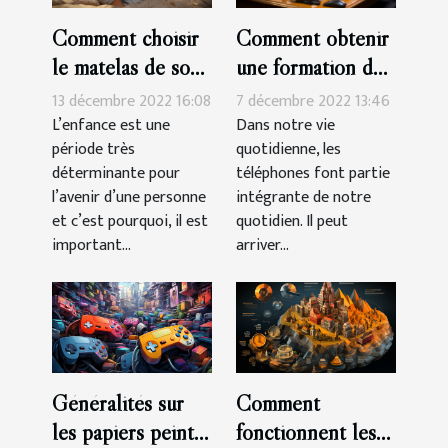
Comment choisir
Comment obtenir
le matelas de son
une formation de
enfant?
réparation de
13 décembre 2022 16:08
7 décembre 2022 13:46
smartphone à
L’enfance est une
Dans notre vie
période très
quotidienne, les
Montpelier ?
déterminante pour
téléphones font partie
l’avenir d’une personne
intégrante de notre
et c’est pourquoi, il est
quotidien. Il peut
important...
arriver...
Généralités sur
Comment
les papiers peints
fonctionnent les