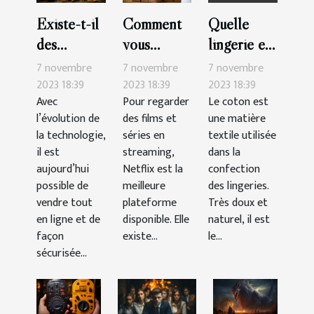
Existe-t-il
Comment
Quelle
des
vous
lingerie en
possibilités
abonner à
coton
7 novembre
7 novembre
7 novembre
de vendre
Netflix ?
choisir ?
2023 18:39
2023 18:39
2023 18:39
Avec
Pour regarder
Le coton est
le CBD en
l’évolution de
des films et
une matière
ligne ?
la technologie,
séries en
textile utilisée
il est
streaming,
dans la
aujourd’hui
Netflix est la
confection
possible de
meilleure
des lingeries.
vendre tout
plateforme
Très doux et
en ligne et de
disponible. Elle
naturel, il est
façon
existe...
le...
sécurisée...