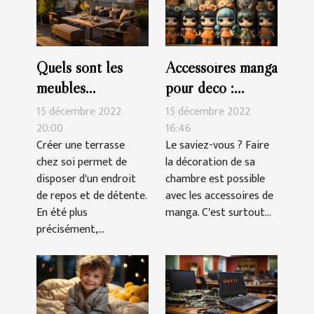
Quels sont les
Accessoires manga
meubles
pour déco :
indispensables
parlons-en !
15 décembre 2022
15 décembre 2022
pour une terrasse?
20:00
16:46
Créer une terrasse
Le saviez-vous ? Faire
chez soi permet de
la décoration de sa
disposer d'un endroit
chambre est possible
de repos et de détente.
avec les accessoires de
En été plus
manga. C'est surtout...
précisément,...