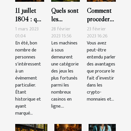
11 juillet
Quels sont
Comment
1804 : que
les
procéder
retenir du
meilleures
pour
1 mars 2023
28 février
23 février
duel au
machines à
acheter
01:04
2023 15:56
2023 16:26
En été, bon
Les machines
Vous avez
pistolet
sous-
des
nombre de
à sous
peut-être
mémorable
catégorie
crypto-
personnes
demeurent
entendu parler
à New
aventure ?
monnaies
s'intéressent
une catégorie
des avantages
York ?
en tant que
à un
des jeux les
que procure le
évènement
plus fortunés
débutant ?
fait d’investir
particulier.
parmi les
dans les
Étant
nombreux
crypto-
historique et
casinos en
monnaies et...
ayant
ligne....
marqué...