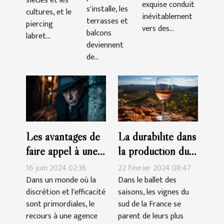
inférieurs
siècles et les
exquise conduit
s'installe, les
balcons
cultures, et le
inévitablement
terrasses et
piercing
vers des...
balcons
labret...
deviennent
de...
La durabilité dans
Les avantages de
la production du
faire appel à une
vin rosé Côtes-
agence de
22 février 2024 08:47
16 juin 2024 02:36
de-Provence
détectives privés
Dans le ballet des
Dans un monde où la
saisons, les vignes du
discrétion et l'efficacité
agréée pour des
sud de la France se
sont primordiales, le
enquêtes discrètes
parent de leurs plus
recours à une agence
et efficaces