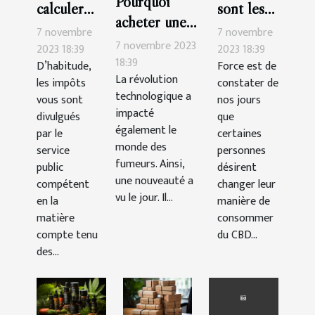
Pourquoi
calculer
sont les
acheter une
soi-même
bienfaits
7 novembre
7 novembre
cigarette
7 novembre 2023
son impôt
du thé au
2023 18:39
2023 18:39
électronique ?
18:39
D’habitude,
Force est de
en
CBD ?
La révolution
les impôts
constater de
France ?
technologique a
vous sont
nos jours
impacté
divulgués
que
également le
par le
certaines
monde des
service
personnes
fumeurs. Ainsi,
public
désirent
une nouveauté a
compétent
changer leur
vu le jour. Il...
en la
manière de
matière
consommer
compte tenu
du CBD...
des...