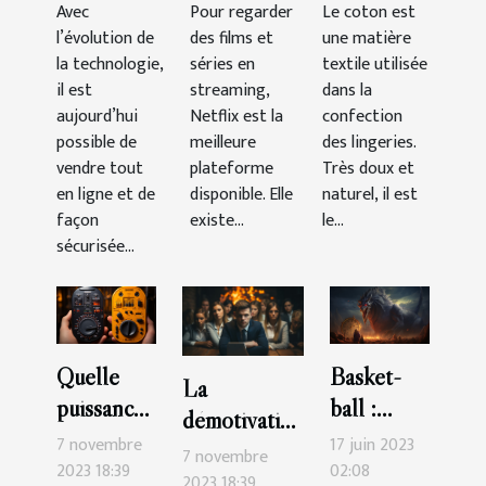
Avec
Pour regarder
Le coton est
le CBD en
l’évolution de
des films et
une matière
ligne ?
la technologie,
séries en
textile utilisée
il est
streaming,
dans la
aujourd’hui
Netflix est la
confection
possible de
meilleure
des lingeries.
vendre tout
plateforme
Très doux et
en ligne et de
disponible. Elle
naturel, il est
façon
existe...
le...
sécurisée...
Quelle
Basket-
La
puissance
ball :
démotivation
de
quelle est
7 novembre
17 juin 2023
du
7 novembre
compteur
la durée
2023 18:39
02:08
personnel :
2023 18:39