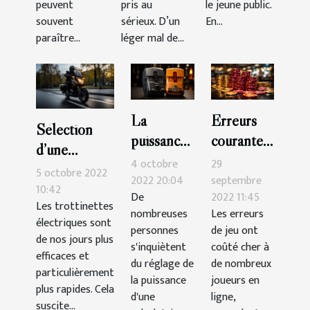
peuvent
pris au
le jeune public.
souvent
sérieux. D’un
En...
paraître...
léger mal de...
La
Erreurs
Sélection
puissance
courantes
d’une
de
que vous
4 octobre
29
trottinette
5 octobre 2022
compteur
devriez
2022 20:04
septembre
électrique :
10:42
De
2022 11:45
: quel est
éviter au
Les trottinettes
voici 3
nombreuses
Les erreurs
le
casino
électriques sont
critères
personnes
de jeu ont
de nos jours plus
meilleur
s'inquiètent
coûté cher à
efficaces et
choix ?
du réglage de
de nombreux
particulièrement
la puissance
joueurs en
plus rapides. Cela
d'une
ligne,
suscite...