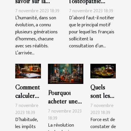
savoir sur la
l’ostéopathie
génération des
peut-il soulager
7 novembre 2023 18:39
7 novembre 2023 18:39
Millennials ?
les douleurs du
L’humanité, dans son
D’abord faut-il notifier
évolution, a connu
que le principal motif
corps ?
plusieurs générations
pour lequel les Français
d’hommes, chacune
sollicitent la
avec ses réalités.
consultation d’un...
L’arrivée...
Comment
Quels
Pourquoi
calculer
sont les
acheter une
soi-même
bienfaits
7 novembre
7 novembre
cigarette
7 novembre 2023
son impôt
du thé au
2023 18:39
2023 18:39
électronique ?
18:39
D’habitude,
Force est de
en
CBD ?
La révolution
les impôts
constater de
France ?