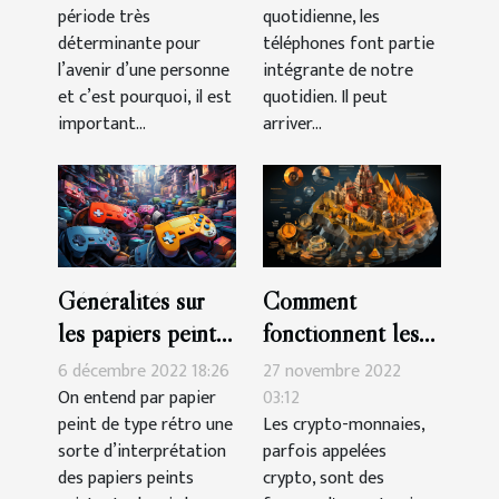
période très
quotidienne, les
Montpelier ?
déterminante pour
téléphones font partie
l’avenir d’une personne
intégrante de notre
et c’est pourquoi, il est
quotidien. Il peut
important...
arriver...
Généralités sur
Comment
les papiers peints
fonctionnent les
de type rétro
crypto-monnaies ?
6 décembre 2022 18:26
27 novembre 2022
On entend par papier
03:12
peint de type rétro une
Les crypto-monnaies,
sorte d’interprétation
parfois appelées
des papiers peints
crypto, sont des