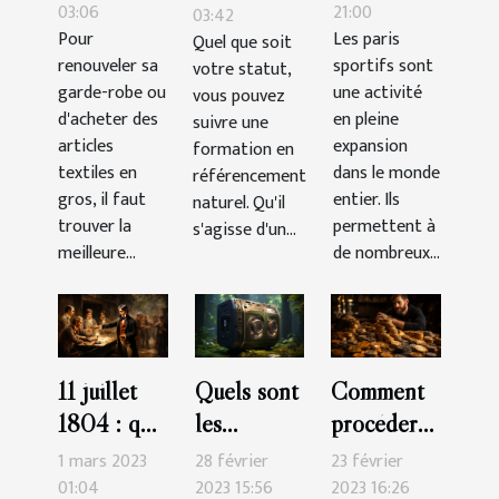
de faire ses
parier pour
03:06
21:00
03:42
Pour
Les paris
Quel que soit
achats
gagner
renouveler sa
sportifs sont
votre statut,
d’articles
plus
garde-robe ou
une activité
vous pouvez
textiles
d'argent?
d'acheter des
en pleine
suivre une
chez un
articles
expansion
formation en
grossiste ?
textiles en
dans le monde
référencement
gros, il faut
entier. Ils
naturel. Qu'il
trouver la
permettent à
s'agisse d'un...
meilleure...
de nombreux...
11 juillet
Quels sont
Comment
1804 : que
les
procéder
retenir du
meilleures
pour
1 mars 2023
28 février
23 février
duel au
machines à
acheter
01:04
2023 15:56
2023 16:26