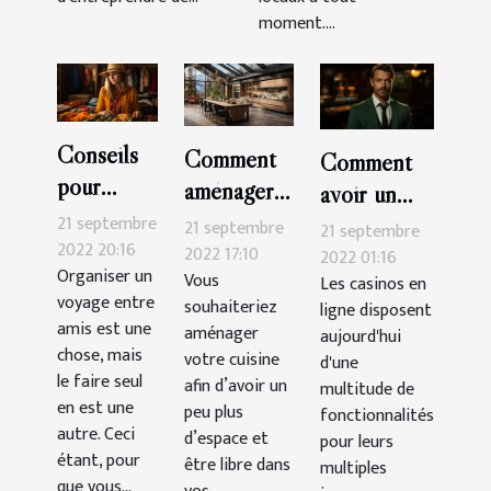
moment....
Conseils
Comment
Comment
pour
aménager
avoir un
organiser
sa cuisine ?
21 septembre
bonus sur
21 septembre
21 septembre
seul un
2022 20:16
2022 17:10
Cresus
2022 01:16
Organiser un
voyage
Vous
Les casinos en
Casino ?
voyage entre
souhaiteriez
ligne disposent
amis est une
aménager
aujourd'hui
chose, mais
votre cuisine
d'une
le faire seul
afin d’avoir un
multitude de
en est une
peu plus
fonctionnalités
autre. Ceci
d’espace et
pour leurs
étant, pour
être libre dans
multiples
que vous...