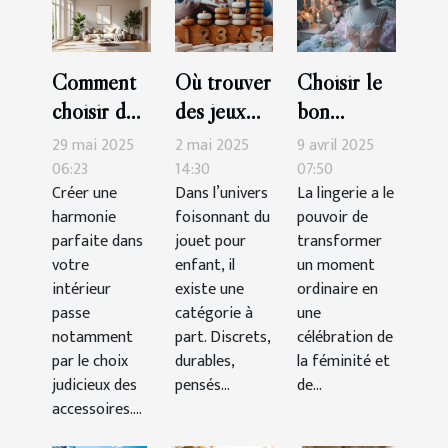
Comment
Où trouver
Choisir le
choisir des
des jeux
bon
accessoires
Montessori
ensemble
29 mai 2025
2 mai 2025
9 avril 2025
pour
de qualité
de lingerie
06:23
14:30
07:50
Créer une
Dans l’univers
La lingerie a le
maximiser
?
pour des
harmonie
foisonnant du
pouvoir de
l'harmonie
occasions
parfaite dans
jouet pour
transformer
de votre
spéciales
votre
enfant, il
un moment
intérieur
intérieur
existe une
ordinaire en
passe
catégorie à
une
notamment
part. Discrets,
célébration de
par le choix
durables,
la féminité et
judicieux des
pensés...
de...
accessoires....