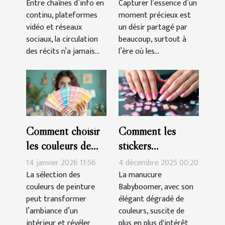
culture et
clés sur mesure
Entre chaînes d’info en
Capturer l’essence d’un
continu, plateformes
moment précieux est
manipulation
vidéo et réseaux
un désir partagé par
sociaux, la circulation
beaucoup, surtout à
des récits n’a jamais...
l’ère où les...
Comment choisir
Comment les
les couleurs de
stickers
peinture pour
simplifient-ils la
14 janvier 2026 11:56
4 décembre 2025 00:20
harmoniser votre
réalisation d'une
La sélection des
La manucure
couleurs de peinture
Babyboomer, avec son
espace ?
manucure
peut transformer
élégant dégradé de
Babyboomer ?
l’ambiance d’un
couleurs, suscite de
intérieur et révéler
plus en plus d'intérêt