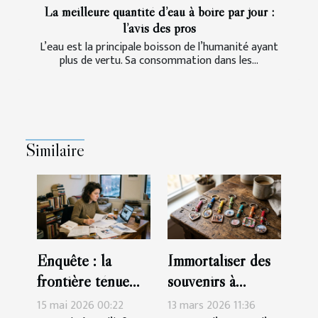
La meilleure quantité d’eau à boire par jour :
l’avis des pros
L’eau est la principale boisson de l’humanité ayant
plus de vertu. Sa consommation dans les...
Similaire
Enquête : la
Immortaliser des
frontière ténue
souvenirs à
entre information,
travers des porte-
15 mai 2026 00:22
13 mars 2026 11:36