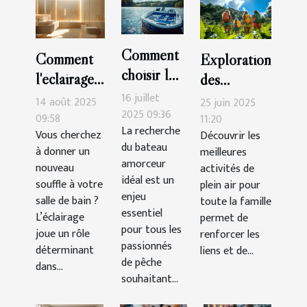
Comment
Comment
Exploration
choisir le
l'éclairage
des
meilleur
peut
16 juillet
meilleures
14 août 2025
25 juin 2025
bateau
2025 09:36
transformer
09:58
activités de
11:20
La recherche
amorceur
Vous cherchez
Découvrir les
votre salle
plein air
du bateau
à donner un
meilleures
pour vos
de bain ?
pour toute
amorceur
nouveau
activités de
sessions
la famille
idéal est un
souffle à votre
plein air pour
de pêche
enjeu
salle de bain ?
toute la famille
?
essentiel
L’éclairage
permet de
pour tous les
joue un rôle
renforcer les
passionnés
déterminant
liens et de...
de pêche
dans...
souhaitant...