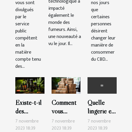
technologique a
vous sont
nos jours
impacté
divulgués
que
également le
par le
certaines
monde des
service
personnes
fumeurs. Ainsi,
public
désirent
une nouveauté a
compétent
changer leur
vu le jour. Il...
en la
manière de
matière
consommer
compte tenu
du CBD...
des...
Existe-t-il
Comment
Quelle
des
vous
lingerie en
possibilités
abonner à
coton
7 novembre
7 novembre
7 novembre
de vendre
Netflix ?
choisir ?
2023 18:39
2023 18:39
2023 18:39