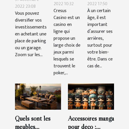
pour
choix
2022 10:32
2022 17:50
une place de
2022 23:08
Cresus
À un certain
gagner
d’une
Vous pouvez
parking :
Casino est un
âge, il est
facilement
assurance
diversifier vos
quels atouts
casino en
important
investissements
santé ?
?
ligne qui
d’assurer ses
en achetant une
propose un
arrières,
place de parking
large choix de
surtout pour
ou un garage.
jeux parmi
votre bien-
Zoom sur les...
lesquels se
être. Dans ce
trouvent le
cas de...
poker,...
Quels sont les
Accessoires manga
meubles
pour déco :