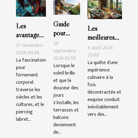
Guide
Les
Les
pour
avantages
meilleures
choisir le
esthétiques
20
27 novembre
tables pour
6 août 2024
store
septembre
des
2024 00:58
une cuisine
23:40
2024 01:56
banne
La fascination
piercings
La quête d'une
décontractée
Lorsque le
pour
parfait
expérience
labret
et
soleil brille
l'ornement
pour
culinaire à la
supérieurs
et que la
savoureuse
corporel
fois
terrasses
douceur des
et
traverse les
décontractée et
et
jours
inférieurs
siècles et les
exquise conduit
s'installe, les
balcons
cultures, et le
inévitablement
terrasses et
piercing
vers des...
balcons
labret...
deviennent
de...