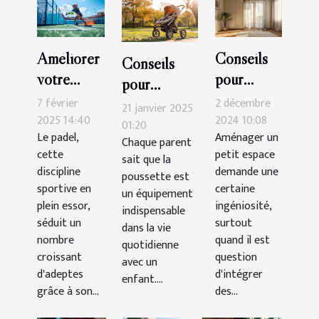
Améliorer
Conseils
Conseils
votre
pour
pour
technique
intégrer
7 février
2 décembre
maintenir et
21 janvier 2025
de padel :
une
2025 14:40
2024 10:08
nettoyer
01:20
Le padel,
Aménager un
exercices
armoire
Chaque parent
votre
cette
petit espace
sait que la
pratiques
trois
poussette
discipline
demande une
poussette est
portes
efficacement
sportive en
certaine
un équipement
dans un
plein essor,
ingéniosité,
indispensable
séduit un
petit
surtout
dans la vie
nombre
quand il est
espace
quotidienne
croissant
question
avec un
d'adeptes
d'intégrer
enfant....
grâce à son...
des...