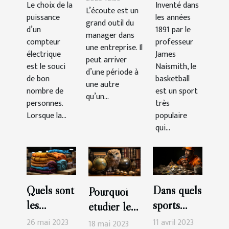
Le choix de la
Inventé dans
choisir ?
d’un
L’écoute est un
comment la
puissance
les années
match ?
grand outil du
gérer ?
d’un
1891 par le
manager dans
compteur
professeur
une entreprise. Il
électrique
James
peut arriver
est le souci
Naismith, le
d’une période à
de bon
basketball
une autre
nombre de
est un sport
qu’un...
personnes.
très
Lorsque la...
populaire
qui...
Quels sont
Dans quels
Pourquoi
les
sports
étudier le
avantages
faut-il
SEO ?
26 mai 2023
11 avril 2023
18 mai 2023