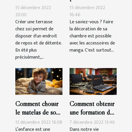
indispensables
parlons-en !
15 décembre 2022
15 décembre 2022
pour une terrasse?
20:00
16:46
Créer une terrasse
Le saviez-vous ? Faire
chez soi permet de
la décoration de sa
disposer d'un endroit
chambre est possible
de repos et de détente.
avec les accessoires de
En été plus
manga. C'est surtout...
précisément,...
Comment choisir
Comment obtenir
le matelas de son
une formation de
enfant?
réparation de
13 décembre 2022 16:08
7 décembre 2022 13:46
smartphone à
L’enfance est une
Dans notre vie