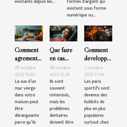
existants depuis les...
formes d'argent qui
existent sous forme
numérique ou...
Comment
Que faire
Comment
agrémenter
en cas
développer
sa
d’urgence
sa
29 octobre
28 octobre
7 octobre
décoration
dentaire ?
technique
2022 15:02
2022 12:26
2022 17:34
La vue d’un
Ils sont
Les paris
murale ?
pour
mur vierge
souvent
sportifs sont
gagner
dans votre
minimisés,
devenus des
dans les
maison peut
mais les
hobbits de
paris
être
problèmes
plus en plus
dérangeante
dentaires
sportifs ?
populaires
parce qu’ils
doivent être
surtout chez