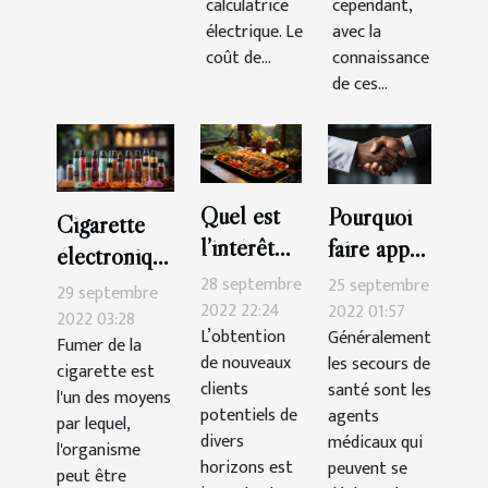
calculatrice
cependant,
électrique. Le
avec la
coût de...
connaissance
de ces...
Quel est
Pourquoi
Cigarette
l’intérêt
faire appel
électronique
d’un blog
à un
28 septembre
25 septembre
:Que faut-il
29 septembre
de cuisine
2022 22:24
secours de
2022 01:57
savoir ?
2022 03:28
L’obtention
Généralement
?
santé ?
Fumer de la
de nouveaux
les secours de
cigarette est
clients
santé sont les
l'un des moyens
potentiels de
agents
par lequel,
divers
médicaux qui
l'organisme
horizons est
peuvent se
peut être