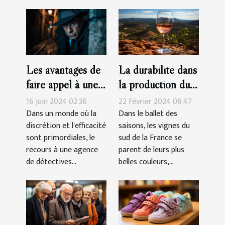
La durabilité dans
Les avantages de
la production du
faire appel à une
vin rosé Côtes-
agence de
22 février 2024 08:47
16 juin 2024 02:36
de-Provence
détectives privés
Dans le ballet des
Dans un monde où la
saisons, les vignes du
discrétion et l'efficacité
agréée pour des
sud de la France se
sont primordiales, le
enquêtes discrètes
parent de leurs plus
recours à une agence
et efficaces
belles couleurs,...
de détectives...