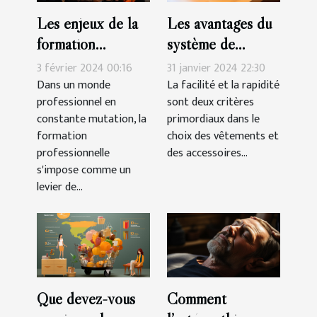
Les enjeux de la
Les avantages du
formation
système de
professionnelle
fermeture à
3 février 2024 00:16
31 janvier 2024 22:30
pour les seniors
scratch pour les
Dans un monde
La facilité et la rapidité
professionnel en
sont deux critères
chaussures des
constante mutation, la
primordiaux dans le
filles
formation
choix des vêtements et
professionnelle
des accessoires...
s'impose comme un
levier de...
Que devez-vous
Comment