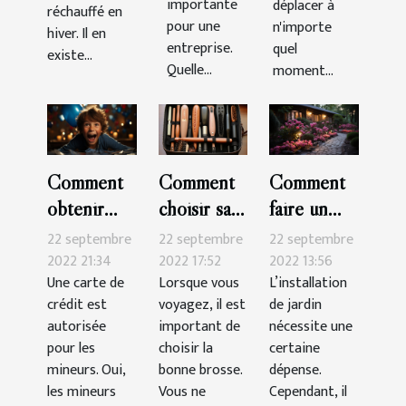
importante
déplacer à
réchauffé en
pour une
n'importe
hiver. Il en
entreprise.
quel
existe...
Quelle...
moment...
Comment
Comment
Comment
obtenir
choisir sa
faire un
une carte
brosse à
beau jardin
22 septembre
22 septembre
22 septembre
de crédit
cheveux
pas cher ?
2022 21:34
2022 17:52
2022 13:56
Une carte de
Lorsque vous
L’installation
pour
pour les
crédit est
voyagez, il est
de jardin
mineur ?
voyages ?
autorisée
important de
nécessite une
pour les
choisir la
certaine
mineurs. Oui,
bonne brosse.
dépense.
les mineurs
Vous ne
Cependant, il