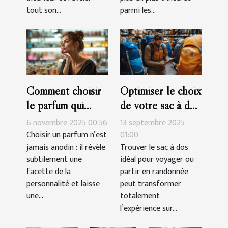
tout son...
parmi les...
Comment choisir
Optimiser le choix
le parfum qui
de votre sac à dos
complète votre
pour voyages et
6 novembre 2025 00:56
13 septembre 2025
personnalité?
randonnées
Choisir un parfum n’est
01:00
jamais anodin : il révèle
Trouver le sac à dos
subtilement une
idéal pour voyager ou
facette de la
partir en randonnée
personnalité et laisse
peut transformer
une...
totalement
l’expérience sur...