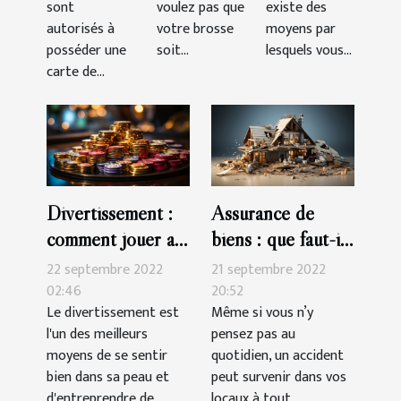
sont
voulez pas que
existe des
autorisés à
votre brosse
moyens par
posséder une
soit...
lesquels vous...
carte de...
Divertissement :
Assurance de
comment jouer au
biens : que faut-il
casino en ligne
savoir ?
22 septembre 2022
21 septembre 2022
02:46
20:52
Le divertissement est
Même si vous n’y
l'un des meilleurs
pensez pas au
moyens de se sentir
quotidien, un accident
bien dans sa peau et
peut survenir dans vos
d'entreprendre de...
locaux à tout