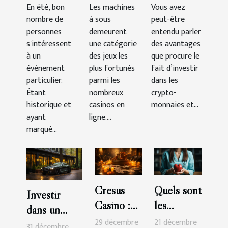
En été, bon
Les machines
Vous avez
pistolet
sous-
des
nombre de
à sous
peut-être
mémorable
catégorie
crypto-
personnes
demeurent
entendu parler
à New
aventure ?
monnaies
s'intéressent
une catégorie
des avantages
York ?
en tant que
à un
des jeux les
que procure le
évènement
plus fortunés
débutant ?
fait d’investir
particulier.
parmi les
dans les
Étant
nombreux
crypto-
historique et
casinos en
monnaies et...
ayant
ligne....
marqué...
Cresus
Quels sont
Investir
Casino :
les
dans un
les astuces
critères de
29 décembre
21 décembre
garage ou
31 décembre