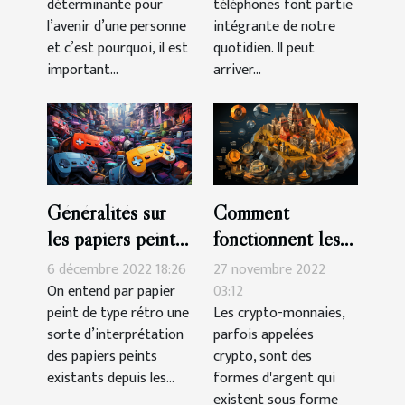
déterminante pour
téléphones font partie
l’avenir d’une personne
intégrante de notre
et c’est pourquoi, il est
quotidien. Il peut
important...
arriver...
Généralités sur
Comment
les papiers peints
fonctionnent les
de type rétro
crypto-monnaies ?
6 décembre 2022 18:26
27 novembre 2022
On entend par papier
03:12
peint de type rétro une
Les crypto-monnaies,
sorte d’interprétation
parfois appelées
des papiers peints
crypto, sont des
existants depuis les...
formes d'argent qui
existent sous forme