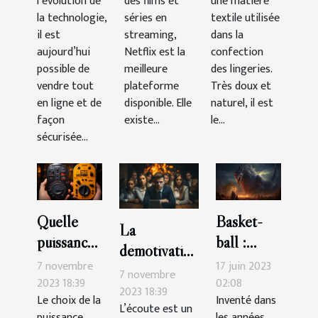
l’évolution de
des films et
une matière
ligne ?
la technologie,
séries en
textile utilisée
il est
streaming,
dans la
aujourd’hui
Netflix est la
confection
possible de
meilleure
des lingeries.
vendre tout
plateforme
Très doux et
en ligne et de
disponible. Elle
naturel, il est
façon
existe...
le...
sécurisée...
Quelle
Basket-
La
puissance
ball :
démotivation
de
quelle est
7 novembre
17 juin 2023
du
7 novembre
compteur
la durée
2023 18:39
02:08
personnel :
2023 18:39
Le choix de la
Inventé dans
choisir ?
d’un
L’écoute est un
comment la
puissance
les années