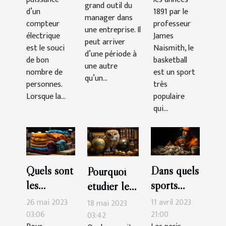
match ?
grand outil du
gérer ?
d’un
1891 par le
manager dans
compteur
professeur
une entreprise. Il
électrique
James
peut arriver
est le souci
Naismith, le
d’une période à
de bon
basketball
une autre
nombre de
est un sport
qu’un...
personnes.
très
Lorsque la...
populaire
qui...
Quels sont
Dans quels
Pourquoi
les
sports
étudier le
avantages
faut-il
SEO ?
26 mai 2023
11 avril 2023
18 mai 2023
de faire ses
parier pour
03:06
21:00
03:42