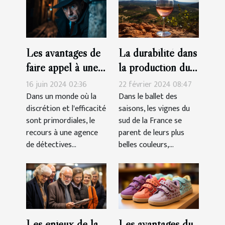
La durabilité dans
Les avantages de
la production du
faire appel à une
vin rosé Côtes-
agence de
22 février 2024 08:47
16 juin 2024 02:36
de-Provence
détectives privés
Dans le ballet des
Dans un monde où la
saisons, les vignes du
discrétion et l'efficacité
agréée pour des
sud de la France se
sont primordiales, le
enquêtes discrètes
parent de leurs plus
recours à une agence
et efficaces
belles couleurs,...
de détectives...
Les enjeux de la
Les avantages du