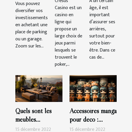
Cresus
À un certain
gagner
d’une
Vous pouvez
parking :
Casino est un
âge, il est
facilement
assurance
diversifier vos
quels atouts
casino en
important
investissements
santé ?
?
ligne qui
d’assurer ses
en achetant une
propose un
arrières,
place de parking
large choix de
surtout pour
ou un garage.
jeux parmi
votre bien-
Zoom sur les...
lesquels se
être. Dans ce
trouvent le
cas de...
poker,...
Quels sont les
Accessoires manga
meubles
pour déco :
indispensables
parlons-en !
15 décembre 2022
15 décembre 2022