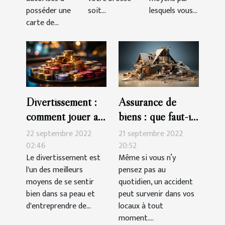
posséder une
soit...
lesquels vous...
carte de...
Divertissement :
Assurance de
comment jouer au
biens : que faut-il
casino en ligne
savoir ?
22 septembre 2022
21 septembre 2022
02:46
20:52
Le divertissement est
Même si vous n’y
l'un des meilleurs
pensez pas au
moyens de se sentir
quotidien, un accident
bien dans sa peau et
peut survenir dans vos
d'entreprendre de...
locaux à tout
moment....