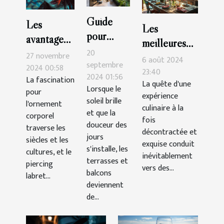
Guide
Les
Les
pour
avantages
meilleures
choisir le
esthétiques
20
27 novembre
tables pour
6 août 2024
store
septembre
des
2024 00:58
une cuisine
23:40
2024 01:56
banne
La fascination
piercings
La quête d'une
décontractée
Lorsque le
pour
parfait
expérience
labret
et
soleil brille
l'ornement
pour
culinaire à la
supérieurs
et que la
savoureuse
corporel
fois
terrasses
douceur des
et
traverse les
décontractée et
et
jours
inférieurs
siècles et les
exquise conduit
s'installe, les
balcons
cultures, et le
inévitablement
terrasses et
piercing
vers des...
balcons
labret...
deviennent
de...