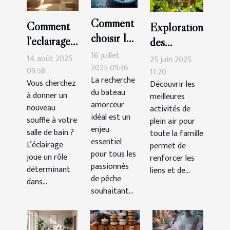
Comment
Comment
Exploration
choisir le
l'éclairage
des
meilleur
peut
16 juillet
meilleures
14 août 2025
25 juin 2025
bateau
2025 09:36
transformer
09:58
activités de
11:20
La recherche
amorceur
Vous cherchez
Découvrir les
votre salle
plein air
du bateau
à donner un
meilleures
pour vos
de bain ?
pour toute
amorceur
nouveau
activités de
sessions
la famille
idéal est un
souffle à votre
plein air pour
de pêche
enjeu
salle de bain ?
toute la famille
?
essentiel
L’éclairage
permet de
pour tous les
joue un rôle
renforcer les
passionnés
déterminant
liens et de...
de pêche
dans...
souhaitant...