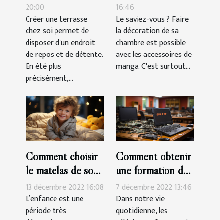
pour une terrasse?
20:00
16:46
Créer une terrasse
Le saviez-vous ? Faire
chez soi permet de
la décoration de sa
disposer d'un endroit
chambre est possible
de repos et de détente.
avec les accessoires de
En été plus
manga. C'est surtout...
précisément,...
Comment choisir
Comment obtenir
le matelas de son
une formation de
enfant?
réparation de
13 décembre 2022 16:08
7 décembre 2022 13:46
smartphone à
L’enfance est une
Dans notre vie
période très
quotidienne, les
Montpelier ?