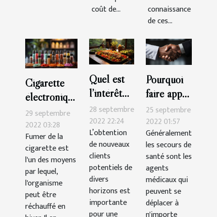
coût de...
connaissance
de ces...
Quel est
Pourquoi
Cigarette
l’intérêt
faire appel
électronique
d’un blog
à un
28 septembre
25 septembre
:Que faut-il
29 septembre
de cuisine
2022 22:24
secours de
2022 01:57
savoir ?
2022 03:28
L’obtention
Généralement
?
santé ?
Fumer de la
de nouveaux
les secours de
cigarette est
clients
santé sont les
l'un des moyens
potentiels de
agents
par lequel,
divers
médicaux qui
l'organisme
horizons est
peuvent se
peut être
importante
déplacer à
réchauffé en
pour une
n'importe