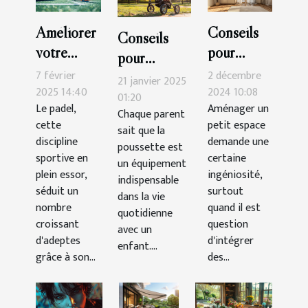
Améliorer
Conseils
Conseils
votre
pour
pour
technique
intégrer
7 février
2 décembre
maintenir et
21 janvier 2025
de padel :
une
2025 14:40
2024 10:08
nettoyer
01:20
Le padel,
Aménager un
exercices
armoire
Chaque parent
votre
cette
petit espace
sait que la
pratiques
trois
poussette
discipline
demande une
poussette est
portes
efficacement
sportive en
certaine
un équipement
dans un
plein essor,
ingéniosité,
indispensable
séduit un
petit
surtout
dans la vie
nombre
quand il est
espace
quotidienne
croissant
question
avec un
d'adeptes
d'intégrer
enfant....
grâce à son...
des...