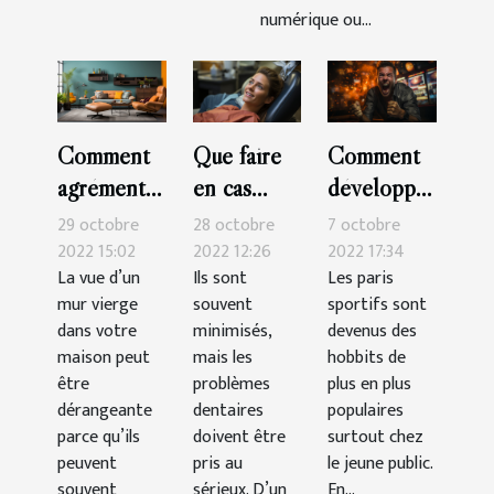
numérique ou...
Comment
Que faire
Comment
agrémenter
en cas
développer
sa
d’urgence
sa
29 octobre
28 octobre
7 octobre
décoration
dentaire ?
technique
2022 15:02
2022 12:26
2022 17:34
La vue d’un
Ils sont
Les paris
murale ?
pour
mur vierge
souvent
sportifs sont
gagner
dans votre
minimisés,
devenus des
dans les
maison peut
mais les
hobbits de
paris
être
problèmes
plus en plus
dérangeante
dentaires
sportifs ?
populaires
parce qu’ils
doivent être
surtout chez
peuvent
pris au
le jeune public.
souvent
sérieux. D’un
En...