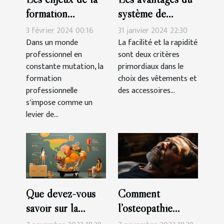
formation
système de
professionnelle
fermeture à
3 février 2024 00:16
31 janvier 2024 22:30
pour les seniors
scratch pour les
Dans un monde
La facilité et la rapidité
professionnel en
sont deux critères
chaussures des
constante mutation, la
primordiaux dans le
filles
formation
choix des vêtements et
professionnelle
des accessoires...
s'impose comme un
levier de...
Que devez-vous
Comment
savoir sur la
l’ostéopathie
génération des
peut-il soulager