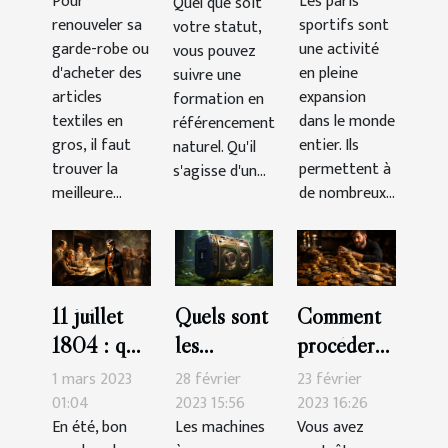
Pour
Les paris
Quel que soit
achats
gagner
renouveler sa
sportifs sont
votre statut,
d’articles
plus
garde-robe ou
une activité
vous pouvez
textiles
d'argent?
d'acheter des
en pleine
suivre une
chez un
articles
expansion
formation en
grossiste ?
textiles en
dans le monde
référencement
gros, il faut
entier. Ils
naturel. Qu'il
trouver la
permettent à
s'agisse d'un...
meilleure...
de nombreux...
11 juillet
Quels sont
Comment
1804 : que
les
procéder
retenir du
meilleures
pour
1 mars 2023
28 février
23 février
duel au
machines à
acheter
01:04
2023 15:56
2023 16:26
En été, bon
Les machines
Vous avez
pistolet
sous-
des