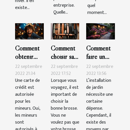
hiver. Il en
entreprise.
quel
existe...
Quelle...
moment...
Comment
Comment
Comment
obtenir
choisir sa
faire un
une carte
brosse à
beau jardin
22 septembre
22 septembre
22 septembre
de crédit
cheveux
pas cher ?
2022 21:34
2022 17:52
2022 13:56
Une carte de
Lorsque vous
L’installation
pour
pour les
crédit est
voyagez, il est
de jardin
mineur ?
voyages ?
autorisée
important de
nécessite une
pour les
choisir la
certaine
mineurs. Oui,
bonne brosse.
dépense.
les mineurs
Vous ne
Cependant, il
sont
voulez pas que
existe des
autorisés à
votre brosse
moyens par