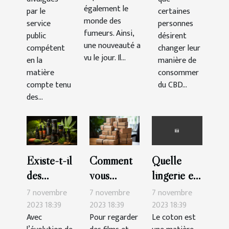
également le
par le
certaines
monde des
service
personnes
fumeurs. Ainsi,
public
désirent
une nouveauté a
compétent
changer leur
vu le jour. Il...
en la
manière de
matière
consommer
compte tenu
du CBD...
des...
Existe-t-il
Comment
Quelle
des
vous
lingerie en
possibilités
abonner à
coton
7 novembre
7 novembre
7 novembre
de vendre
Netflix ?
choisir ?
2023 18:39
2023 18:39
2023 18:39
Avec
Pour regarder
Le coton est
le CBD en