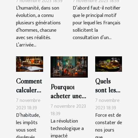
7 novembre 2023 18:39
7 novembre 2023 18:39
Millennials ?
les douleurs du
L’humanité, dans son
D’abord faut-il notifier
évolution, a connu
que le principal motif
corps ?
plusieurs générations
pour lequel les Français
d’hommes, chacune
sollicitent la
avec ses réalités.
consultation d’un...
L’arrivée...
Comment
Quels
Pourquoi
calculer
sont les
acheter une
soi-même
bienfaits
7 novembre
7 novembre
cigarette
7 novembre 2023
son impôt
du thé au
2023 18:39
2023 18:39
électronique ?
18:39
D’habitude,
Force est de
en
CBD ?
La révolution
les impôts
constater de
France ?
technologique a
vous sont
nos jours
impacté
divulgués
que