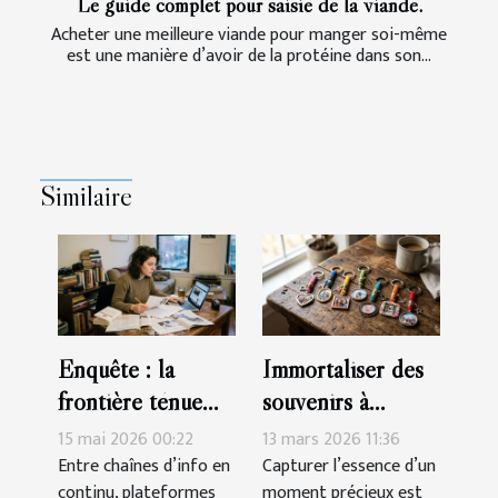
Le guide complet pour saisie de la viande.
Acheter une meilleure viande pour manger soi-même
est une manière d’avoir de la protéine dans son...
Similaire
Enquête : la
Immortaliser des
frontière ténue
souvenirs à
entre information,
travers des porte-
15 mai 2026 00:22
13 mars 2026 11:36
culture et
clés sur mesure
Entre chaînes d’info en
Capturer l’essence d’un
continu, plateformes
moment précieux est