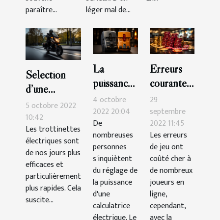
paraître...
léger mal de...
La
Erreurs
Sélection
puissance
courantes
d’une
de
que vous
4 octobre
29
trottinette
5 octobre 2022
compteur
devriez
2022 20:04
septembre
électrique :
10:42
De
2022 11:45
: quel est
éviter au
Les trottinettes
voici 3
nombreuses
Les erreurs
le
casino
électriques sont
critères
personnes
de jeu ont
de nos jours plus
meilleur
s'inquiètent
coûté cher à
efficaces et
choix ?
du réglage de
de nombreux
particulièrement
la puissance
joueurs en
plus rapides. Cela
d'une
ligne,
suscite...
calculatrice
cependant,
électrique. Le
avec la