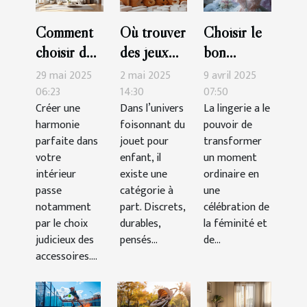
Comment
Où trouver
Choisir le
choisir des
des jeux
bon
accessoires
Montessori
ensemble
29 mai 2025
2 mai 2025
9 avril 2025
pour
de qualité
de lingerie
06:23
14:30
07:50
Créer une
Dans l’univers
La lingerie a le
maximiser
?
pour des
harmonie
foisonnant du
pouvoir de
l'harmonie
occasions
parfaite dans
jouet pour
transformer
de votre
spéciales
votre
enfant, il
un moment
intérieur
intérieur
existe une
ordinaire en
passe
catégorie à
une
notamment
part. Discrets,
célébration de
par le choix
durables,
la féminité et
judicieux des
pensés...
de...
accessoires....