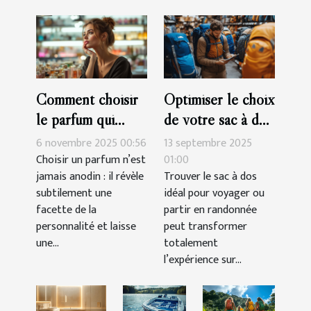
Comment choisir
Optimiser le choix
le parfum qui
de votre sac à dos
complète votre
pour voyages et
6 novembre 2025 00:56
13 septembre 2025
personnalité?
randonnées
Choisir un parfum n’est
01:00
jamais anodin : il révèle
Trouver le sac à dos
subtilement une
idéal pour voyager ou
facette de la
partir en randonnée
personnalité et laisse
peut transformer
une...
totalement
l’expérience sur...