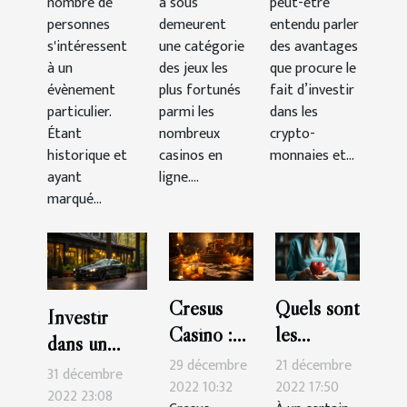
nombre de
à sous
peut-être
mémorable
catégorie
crypto-
personnes
demeurent
entendu parler
à New
aventure ?
monnaies
s'intéressent
une catégorie
des avantages
York ?
en tant que
à un
des jeux les
que procure le
évènement
plus fortunés
débutant ?
fait d’investir
particulier.
parmi les
dans les
Étant
nombreux
crypto-
historique et
casinos en
monnaies et...
ayant
ligne....
marqué...
Cresus
Quels sont
Investir
Casino :
les
dans un
les astuces
critères de
29 décembre
21 décembre
garage ou
31 décembre
pour
choix
2022 10:32
2022 17:50
une place de
2022 23:08