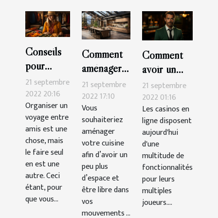
Conseils
Comment
Comment
pour
aménager
avoir un
organiser
sa cuisine ?
21 septembre
bonus sur
21 septembre
21 septembre
seul un
2022 20:16
2022 17:10
Cresus
2022 01:16
Organiser un
voyage
Vous
Les casinos en
Casino ?
voyage entre
souhaiteriez
ligne disposent
amis est une
aménager
aujourd'hui
chose, mais
votre cuisine
d'une
le faire seul
afin d’avoir un
multitude de
en est une
peu plus
fonctionnalités
autre. Ceci
d’espace et
pour leurs
étant, pour
être libre dans
multiples
que vous...
vos
joueurs....
mouvements ...