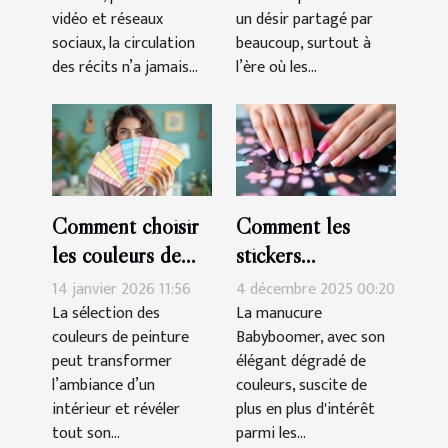
manipulation
vidéo et réseaux
un désir partagé par
sociaux, la circulation
beaucoup, surtout à
des récits n’a jamais...
l’ère où les...
Comment choisir
Comment les
les couleurs de
stickers
peinture pour
simplifient-ils la
14 janvier 2026 11:56
4 décembre 2025 00:20
harmoniser votre
réalisation d'une
La sélection des
La manucure
couleurs de peinture
Babyboomer, avec son
espace ?
manucure
peut transformer
élégant dégradé de
Babyboomer ?
l’ambiance d’un
couleurs, suscite de
intérieur et révéler
plus en plus d'intérêt
tout son...
parmi les...