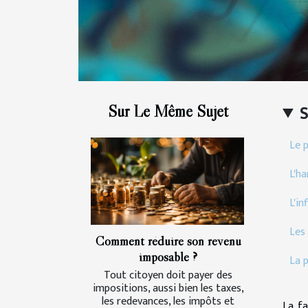
Sur Le Même Sujet
Le p
L'h
L'in
Les 
Comment réduire son revenu
imposable ?
La p
Tout citoyen doit payer des
impositions, aussi bien les taxes,
les redevances, les impôts et
La fa