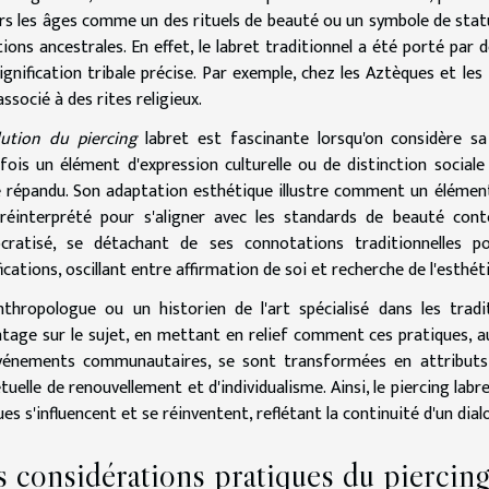
rs les âges comme un des rituels de beauté ou un symbole de statut 
tions ancestrales. En effet, le labret traditionnel a été porté par 
ignification tribale précise. Par exemple, chez les Aztèques et les
associé à des rites religieux.
lution du piercing
labret est fascinante lorsqu'on considère sa 
fois un élément d'expression culturelle ou de distinction socia
répandu. Son adaptation esthétique illustre comment un élément 
réinterprété pour s'aligner avec les standards de beauté conte
cratisé, se détachant de ses connotations traditionnelles 
fications, oscillant entre affirmation de soi et recherche de l'esthét
thropologue ou un historien de l'art spécialisé dans les trad
tage sur le sujet, en mettant en relief comment ces pratiques, a
vénements communautaires, se sont transformées en attributs
tuelle de renouvellement et d'individualisme. Ainsi, le piercing lab
es s'influencent et se réinventent, reflétant la continuité d'un dia
 considérations pratiques du piercing