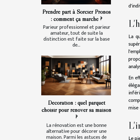
d'indi
Prendre part à Sorcier Pronos
: comment ça marche ?
L'h
Parieur professionnel et parieur
amateur, tout de suite la
La qu
distinction est faite sur la base
supér
de...
l'emp
propo
analy
En ef
éléga
infér
compt
Décoration : quel parquet
mise 
choisir pour rénover sa maison
?
L'i
La rénovation est une bonne
alternative pour décorer une
maison. Parmi les astuces de
Le pi