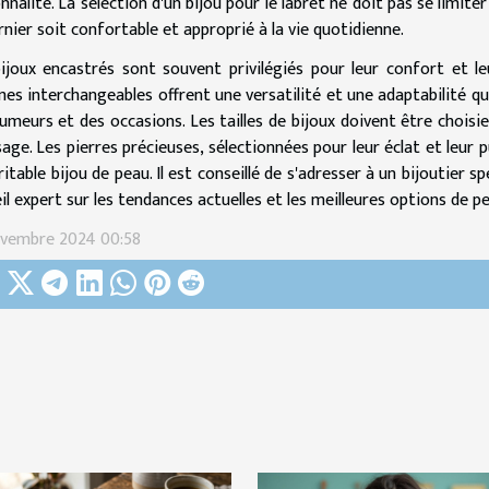
nnalité. La sélection d'un bijou pour le labret ne doit pas se limiter
rnier soit confortable et approprié à la vie quotidienne.
ijoux encastrés sont souvent privilégiés pour leur confort et le
s interchangeables offrent une versatilité et une adaptabilité q
umeurs et des occasions. Les tailles de bijoux doivent être choisi
sage. Les pierres précieuses, sélectionnées pour leur éclat et leur
ritable bijou de peau. Il est conseillé de s'adresser à un bijoutier s
il expert sur les tendances actuelles et les meilleures options de p
ovembre 2024 00:58