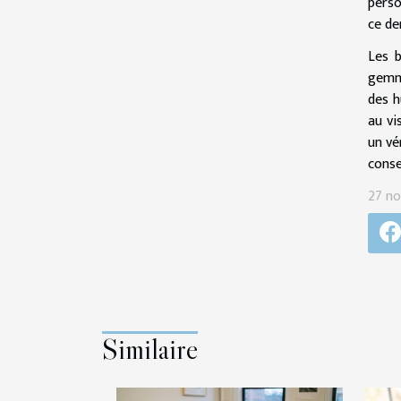
perso
ce de
Les b
gemme
des h
au vi
un vé
conse
27 n
Similaire