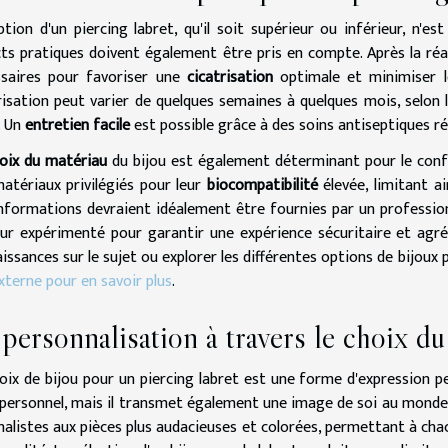
ption d'un piercing labret, qu'il soit supérieur ou inférieur, n'e
ts pratiques doivent également être pris en compte. Après la réa
ssaires pour favoriser une
cicatrisation
optimale et minimiser 
risation peut varier de quelques semaines à quelques mois, selon la
. Un
entretien facile
est possible grâce à des soins antiseptiques rég
oix du matériau
du bijou est également déterminant pour le confo
atériaux privilégiés pour leur
biocompatibilité
élevée, limitant ai
nformations devraient idéalement être fournies par un profession
ur expérimenté pour garantir une expérience sécuritaire et agré
issances sur le sujet ou explorer les différentes options de bijoux p
externe pour en savoir plus
.
personnalisation à travers le choix du
oix de bijou pour un piercing labret est une forme d'expression per
 personnel, mais il transmet également une image de soi au monde e
alistes aux pièces plus audacieuses et colorées, permettant à chac