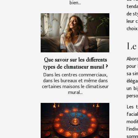
bien...
tenda
de st
leur 
choix
Le 
Abord
Que savoir sur les différents
pour 
types de climatiseur murail ?
sa si
Dans les centres commerciaux,
dans les bureaux et même dans
éléga
certaines maisons le climatiseur
un bi
mural...
perso
Les t
faci
modif
l'ind
somme