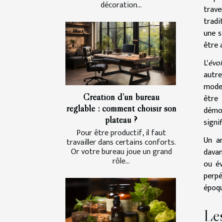
décoration...
trave
tradi
une s
être 
L'
évo
autre
mode 
Création d’un bureau
être 
réglable : comment choisir son
démo
plateau ?
signi
Pour être productif, il faut
Un an
travailler dans certains conforts.
Or votre bureau joue un grand
davan
rôle...
ou é
perpé
époqu
Les