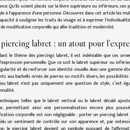
nce. Qu'ils soient placés sur la lèvre supérieure ou inférieure, ces 
yle à l'apparence d'une personne. Découvrez dans cet article les mu
capacité à souligner les traits du visage et à exprimer l'individualit
 de modification corporelle qui allie tradition et modernité.
piercing labret : un atout pour l'expr
ant le thème des piercings labret, il est indéniable que ces orn
l'expression personnelle. Que ce soit le labret supérieur ou inférie
ngularité et de renforcer son identité visuelle. Avec une gamme éte
nts aux barbells ornés de pierres ou motifs divers, les possibilités
jou labret n'est pas uniquement une question de style, c’est 
nnalité.
echniques telles que le labret vertical ou le labret décalé ajo
ale, permettant ainsi une personnalisation encore plus pous
ication corporelle est non négligeable : porter un piercing labret
ividu un sentiment de contrôle sur son apparence et, par extensio
, le piercing labret devient un symbole puissant de l'affirma