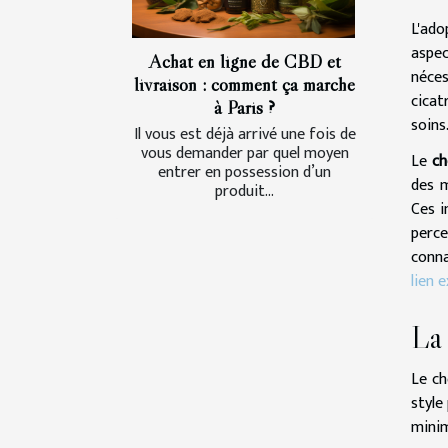
L'ado
aspec
Achat en ligne de CBD et
néce
livraison : comment ça marche
cicat
à Paris ?
soins
Il vous est déjà arrivé une fois de
vous demander par quel moyen
Le
ch
entrer en possession d’un
des m
produit...
Ces i
perce
conna
lien 
La 
Le ch
style
minim