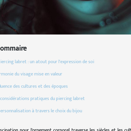
Sommaire
iercing labret : un atout pour l'expression de soi
armonie du visage mise en valeur
fluence des cultures et des époques
considérations pratiques du piercing labret
ersonnalisation à travers le choix du bijou
scination pour l'ornement corporel traverse les siècles et les cul