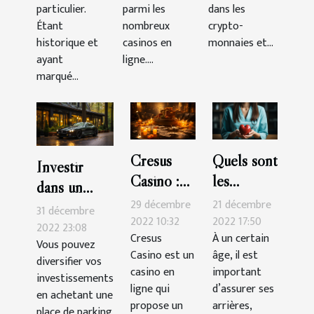
particulier.
parmi les
dans les
Étant
nombreux
crypto-
historique et
casinos en
monnaies et...
ayant
ligne....
marqué...
Cresus
Quels sont
Investir
Casino :
les
dans un
les astuces
critères de
29 décembre
21 décembre
garage ou
31 décembre
pour
choix
2022 10:32
2022 17:50
une place de
2022 23:08
Cresus
À un certain
gagner
d’une
Vous pouvez
parking :
Casino est un
âge, il est
facilement
assurance
diversifier vos
quels atouts
casino en
important
investissements
santé ?
?
ligne qui
d’assurer ses
en achetant une
propose un
arrières,
place de parking