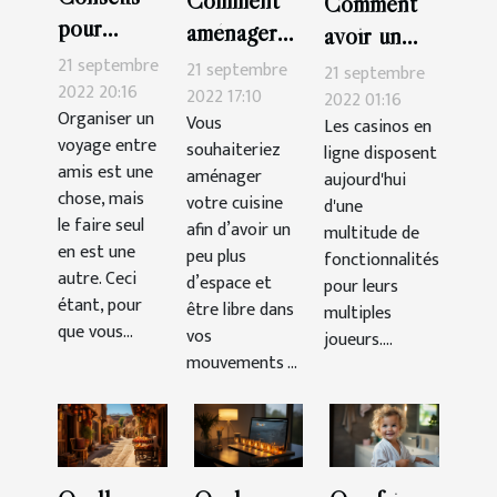
Comment
Comment
pour
aménager
avoir un
organiser
sa cuisine ?
21 septembre
bonus sur
21 septembre
21 septembre
seul un
2022 20:16
2022 17:10
Cresus
2022 01:16
Organiser un
voyage
Vous
Les casinos en
Casino ?
voyage entre
souhaiteriez
ligne disposent
amis est une
aménager
aujourd'hui
chose, mais
votre cuisine
d'une
le faire seul
afin d’avoir un
multitude de
en est une
peu plus
fonctionnalités
autre. Ceci
d’espace et
pour leurs
étant, pour
être libre dans
multiples
que vous...
vos
joueurs....
mouvements ...