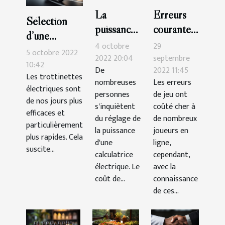
La
Erreurs
Sélection
puissance
courantes
d’une
de
que vous
4 octobre
29
trottinette
5 octobre 2022
compteur
devriez
2022 20:04
septembre
électrique :
10:42
De
2022 11:45
: quel est
éviter au
Les trottinettes
voici 3
nombreuses
Les erreurs
le
casino
électriques sont
critères
personnes
de jeu ont
de nos jours plus
meilleur
s'inquiètent
coûté cher à
efficaces et
choix ?
du réglage de
de nombreux
particulièrement
la puissance
joueurs en
plus rapides. Cela
d'une
ligne,
suscite...
calculatrice
cependant,
électrique. Le
avec la
coût de...
connaissance
de ces...