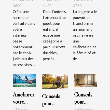
29 mai 2025
2 mai 2025
9 avril 2025
pour
de qualité
de lingerie
06:23
14:30
07:50
Créer une
Dans l’univers
La lingerie a le
maximiser
?
pour des
harmonie
foisonnant du
pouvoir de
l'harmonie
occasions
parfaite dans
jouet pour
transformer
de votre
spéciales
votre
enfant, il
un moment
intérieur
intérieur
existe une
ordinaire en
passe
catégorie à
une
notamment
part. Discrets,
célébration de
par le choix
durables,
la féminité et
judicieux des
pensés...
de...
accessoires....
Améliorer
Conseils
Conseils
votre
pour
pour
technique
intégrer