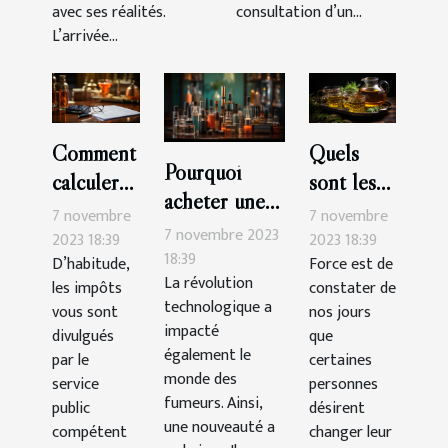
avec ses réalités.
consultation d’un...
L’arrivée...
Comment
Quels
Pourquoi
calculer
sont les
acheter une
soi-même
bienfaits
7 novembre
7 novembre
cigarette
7 novembre 2023
son impôt
du thé au
2023 18:39
2023 18:39
électronique ?
18:39
D’habitude,
Force est de
en
CBD ?
La révolution
les impôts
constater de
France ?
technologique a
vous sont
nos jours
impacté
divulgués
que
également le
par le
certaines
monde des
service
personnes
fumeurs. Ainsi,
public
désirent
une nouveauté a
compétent
changer leur