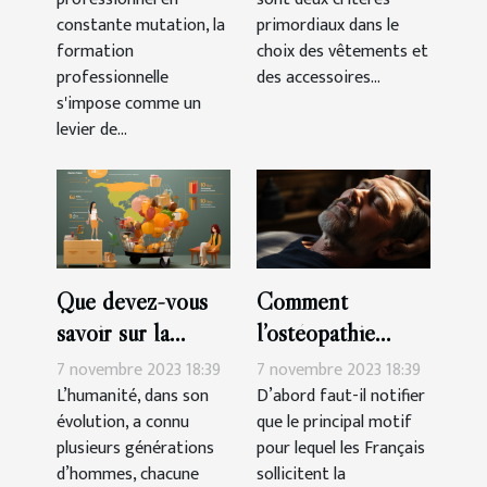
chaussures des
constante mutation, la
primordiaux dans le
filles
formation
choix des vêtements et
professionnelle
des accessoires...
s'impose comme un
levier de...
Que devez-vous
Comment
savoir sur la
l’ostéopathie
génération des
peut-il soulager
7 novembre 2023 18:39
7 novembre 2023 18:39
Millennials ?
les douleurs du
L’humanité, dans son
D’abord faut-il notifier
évolution, a connu
que le principal motif
corps ?
plusieurs générations
pour lequel les Français
d’hommes, chacune
sollicitent la