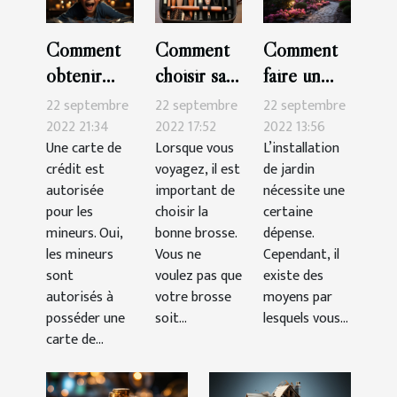
Comment
Comment
Comment
obtenir
choisir sa
faire un
une carte
brosse à
beau jardin
22 septembre
22 septembre
22 septembre
de crédit
cheveux
pas cher ?
2022 21:34
2022 17:52
2022 13:56
Une carte de
Lorsque vous
L’installation
pour
pour les
crédit est
voyagez, il est
de jardin
mineur ?
voyages ?
autorisée
important de
nécessite une
pour les
choisir la
certaine
mineurs. Oui,
bonne brosse.
dépense.
les mineurs
Vous ne
Cependant, il
sont
voulez pas que
existe des
autorisés à
votre brosse
moyens par
posséder une
soit...
lesquels vous...
carte de...