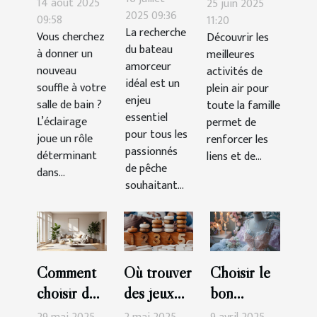
meilleures
14 août 2025
25 juin 2025
bateau
2025 09:36
transformer
09:58
activités de
11:20
La recherche
amorceur
Vous cherchez
Découvrir les
votre salle
plein air
du bateau
à donner un
meilleures
pour vos
de bain ?
pour toute
amorceur
nouveau
activités de
sessions
la famille
idéal est un
souffle à votre
plein air pour
de pêche
enjeu
salle de bain ?
toute la famille
?
essentiel
L’éclairage
permet de
pour tous les
joue un rôle
renforcer les
passionnés
déterminant
liens et de...
de pêche
dans...
souhaitant...
Comment
Où trouver
Choisir le
choisir des
des jeux
bon
accessoires
Montessori
ensemble