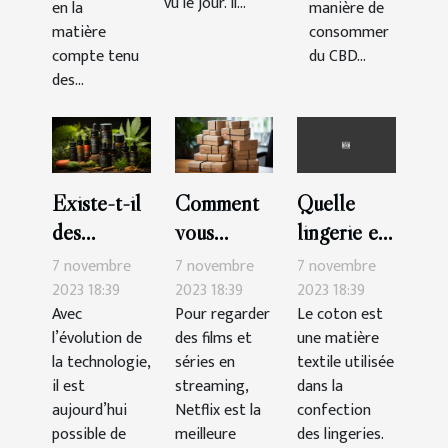
vu le jour. Il...
en la
manière de
matière
consommer
compte tenu
du CBD...
des...
Existe-t-il
Comment
Quelle
des
vous
lingerie en
possibilités
abonner à
coton
7 novembre
7 novembre
7 novembre
de vendre
Netflix ?
choisir ?
2023 18:39
2023 18:39
2023 18:39
Avec
Pour regarder
Le coton est
le CBD en
l’évolution de
des films et
une matière
ligne ?
la technologie,
séries en
textile utilisée
il est
streaming,
dans la
aujourd’hui
Netflix est la
confection
possible de
meilleure
des lingeries.