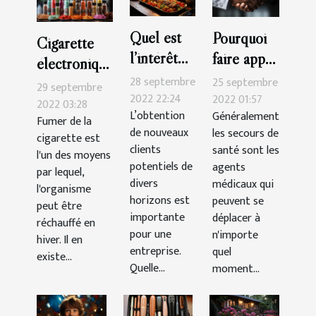
Quel est
Pourquoi
Cigarette
l’intérêt
faire appel
électronique
d’un blog
à un
28 septembre
25 septembre
:Que faut-il
29 septembre
de cuisine
2022 22:24
secours de
2022 01:57
savoir ?
2022 03:28
L’obtention
Généralement
?
santé ?
Fumer de la
de nouveaux
les secours de
cigarette est
clients
santé sont les
l'un des moyens
potentiels de
agents
par lequel,
divers
médicaux qui
l'organisme
horizons est
peuvent se
peut être
importante
déplacer à
réchauffé en
pour une
n'importe
hiver. Il en
entreprise.
quel
existe...
Quelle...
moment...