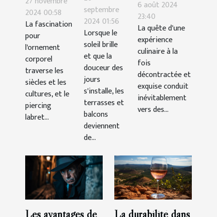
27 novembre
tables pour
6 août 2024
store
septembre
des
2024 00:58
une cuisine
23:40
2024 01:56
banne
La fascination
piercings
La quête d'une
décontractée
Lorsque le
pour
parfait
expérience
labret
et
soleil brille
l'ornement
pour
culinaire à la
supérieurs
et que la
savoureuse
corporel
fois
terrasses
douceur des
et
traverse les
décontractée et
et
jours
inférieurs
siècles et les
exquise conduit
s'installe, les
balcons
cultures, et le
inévitablement
terrasses et
piercing
vers des...
balcons
labret...
deviennent
de...
La durabilité dans
Les avantages de