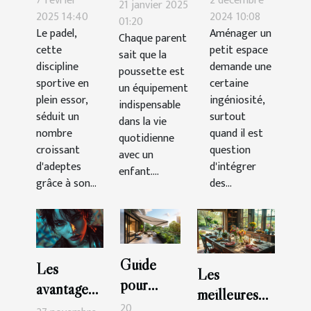
7 février
2 décembre
maintenir et
21 janvier 2025
de padel :
une
2025 14:40
2024 10:08
nettoyer
01:20
Le padel,
Aménager un
exercices
armoire
Chaque parent
votre
cette
petit espace
sait que la
pratiques
trois
poussette
discipline
demande une
poussette est
portes
efficacement
sportive en
certaine
un équipement
dans un
plein essor,
ingéniosité,
indispensable
séduit un
petit
surtout
dans la vie
nombre
quand il est
espace
quotidienne
croissant
question
avec un
d'adeptes
d'intégrer
enfant....
grâce à son...
des...
Guide
Les
Les
pour
avantages
meilleures
choisir le
esthétiques
20