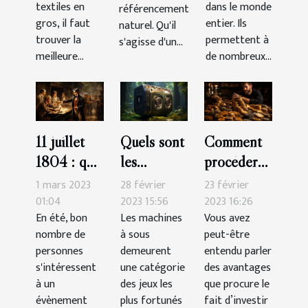
grossiste ?
textiles en
dans le monde
référencement
gros, il faut
entier. Ils
naturel. Qu'il
trouver la
permettent à
s'agisse d'un...
meilleure...
de nombreux...
11 juillet
Quels sont
Comment
1804 : que
les
procéder
retenir du
meilleures
pour
1 mars 2023
28 février
23 février
duel au
machines à
acheter
01:04
2023 15:56
2023 16:26
En été, bon
Les machines
Vous avez
pistolet
sous-
des
nombre de
à sous
peut-être
mémorable
catégorie
crypto-
personnes
demeurent
entendu parler
à New
aventure ?
monnaies
s'intéressent
une catégorie
des avantages
York ?
en tant que
à un
des jeux les
que procure le
évènement
plus fortunés
débutant ?
fait d’investir