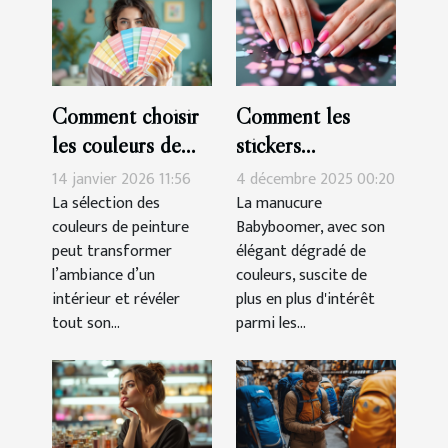
Comment choisir
Comment les
les couleurs de
stickers
peinture pour
simplifient-ils la
14 janvier 2026 11:56
4 décembre 2025 00:20
harmoniser votre
réalisation d'une
La sélection des
La manucure
couleurs de peinture
Babyboomer, avec son
espace ?
manucure
peut transformer
élégant dégradé de
Babyboomer ?
l’ambiance d’un
couleurs, suscite de
intérieur et révéler
plus en plus d'intérêt
tout son...
parmi les...