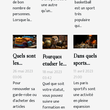
de bon
basketball
une autre
nombre de
est un sport
qu’un...
personnes.
très
Lorsque la...
populaire
qui...
Quels sont
Dans quels
Pourquoi
les
sports
étudier le
avantages
faut-il
SEO ?
26 mai 2023
11 avril 2023
18 mai 2023
de faire ses
parier pour
03:06
21:00
03:42
Pour
Les paris
Quel que soit
achats
gagner
renouveler sa
sportifs sont
votre statut,
d’articles
plus
garde-robe ou
une activité
vous pouvez
textiles
d'argent?
d'acheter des
en pleine
suivre une
chez un
articles
expansion
formation en