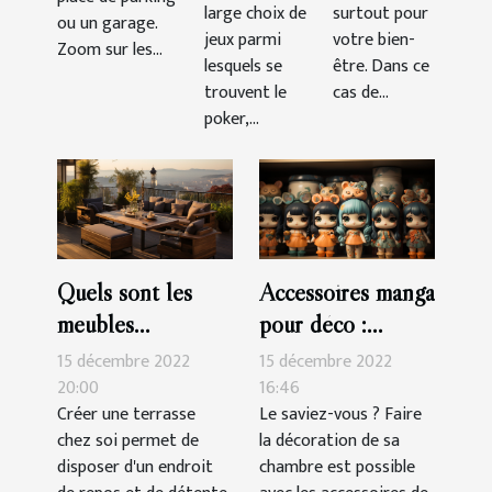
large choix de
surtout pour
ou un garage.
jeux parmi
votre bien-
Zoom sur les...
lesquels se
être. Dans ce
trouvent le
cas de...
poker,...
Quels sont les
Accessoires manga
meubles
pour déco :
indispensables
parlons-en !
15 décembre 2022
15 décembre 2022
pour une terrasse?
20:00
16:46
Créer une terrasse
Le saviez-vous ? Faire
chez soi permet de
la décoration de sa
disposer d'un endroit
chambre est possible