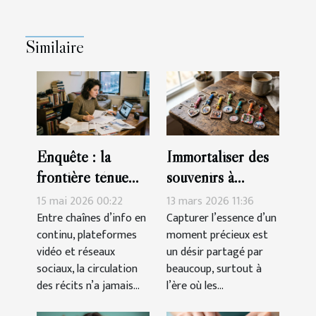
Similaire
Enquête : la
Immortaliser des
frontière ténue
souvenirs à
entre information,
travers des porte-
15 mai 2026 00:22
13 mars 2026 11:36
culture et
clés sur mesure
Entre chaînes d’info en
Capturer l’essence d’un
continu, plateformes
moment précieux est
manipulation
vidéo et réseaux
un désir partagé par
sociaux, la circulation
beaucoup, surtout à
des récits n’a jamais...
l’ère où les...