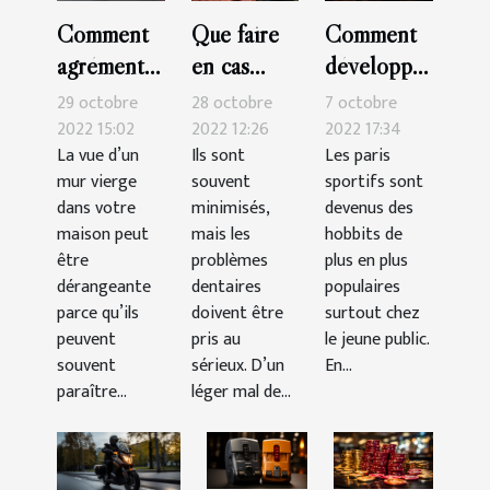
Comment
Que faire
Comment
agrémenter
en cas
développer
sa
d’urgence
sa
29 octobre
28 octobre
7 octobre
décoration
dentaire ?
technique
2022 15:02
2022 12:26
2022 17:34
La vue d’un
Ils sont
Les paris
murale ?
pour
mur vierge
souvent
sportifs sont
gagner
dans votre
minimisés,
devenus des
dans les
maison peut
mais les
hobbits de
paris
être
problèmes
plus en plus
dérangeante
dentaires
sportifs ?
populaires
parce qu’ils
doivent être
surtout chez
peuvent
pris au
le jeune public.
souvent
sérieux. D’un
En...
paraître...
léger mal de...