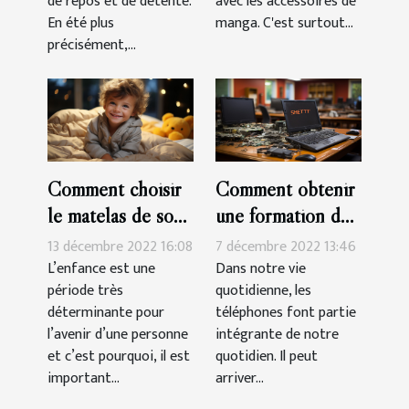
de repos et de détente.
avec les accessoires de
En été plus
manga. C'est surtout...
précisément,...
Comment choisir
Comment obtenir
le matelas de son
une formation de
enfant?
réparation de
13 décembre 2022 16:08
7 décembre 2022 13:46
smartphone à
L’enfance est une
Dans notre vie
période très
quotidienne, les
Montpelier ?
déterminante pour
téléphones font partie
l’avenir d’une personne
intégrante de notre
et c’est pourquoi, il est
quotidien. Il peut
important...
arriver...