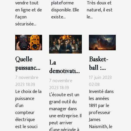
vendre tout
plateforme
Très doux et
en ligne et de
disponible. Elle
naturel, il est
façon
existe...
le...
sécurisée...
Quelle
Basket-
La
puissance
ball :
démotivation
de
quelle est
7 novembre
17 juin 2023
du
7 novembre
compteur
la durée
2023 18:39
02:08
personnel :
2023 18:39
Le choix de la
Inventé dans
choisir ?
d’un
L’écoute est un
comment la
puissance
les années
match ?
grand outil du
gérer ?
d’un
1891 par le
manager dans
compteur
professeur
une entreprise. Il
électrique
James
peut arriver
est le souci
Naismith, le
d’une période à