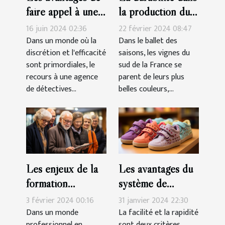
la production du
faire appel à une
vin rosé Côtes-
agence de
22 février 2024 08:47
16 juin 2024 02:36
de-Provence
détectives privés
Dans le ballet des
Dans un monde où la
saisons, les vignes du
discrétion et l'efficacité
agréée pour des
sud de la France se
sont primordiales, le
enquêtes discrètes
parent de leurs plus
recours à une agence
et efficaces
belles couleurs,...
de détectives...
Les enjeux de la
Les avantages du
formation
système de
professionnelle
fermeture à
3 février 2024 00:16
31 janvier 2024 22:30
pour les seniors
scratch pour les
Dans un monde
La facilité et la rapidité
professionnel en
sont deux critères