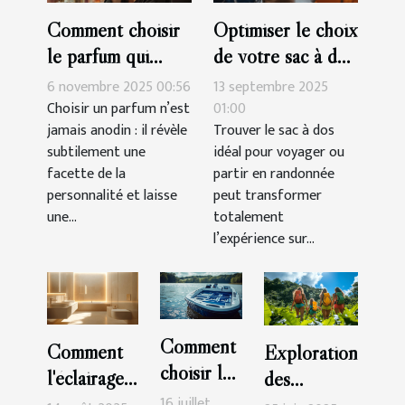
Comment choisir
Optimiser le choix
le parfum qui
de votre sac à dos
complète votre
pour voyages et
6 novembre 2025 00:56
13 septembre 2025
personnalité?
randonnées
Choisir un parfum n’est
01:00
jamais anodin : il révèle
Trouver le sac à dos
subtilement une
idéal pour voyager ou
facette de la
partir en randonnée
personnalité et laisse
peut transformer
une...
totalement
l’expérience sur...
Comment
Comment
Exploration
choisir le
l'éclairage
des
meilleur
peut
16 juillet