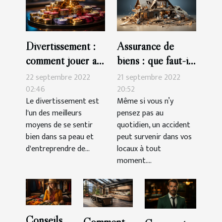
Divertissement :
Assurance de
comment jouer au
biens : que faut-il
casino en ligne
savoir ?
22 septembre 2022
21 septembre 2022
02:46
20:52
Le divertissement est
Même si vous n’y
l'un des meilleurs
pensez pas au
moyens de se sentir
quotidien, un accident
bien dans sa peau et
peut survenir dans vos
d'entreprendre de...
locaux à tout
moment....
Conseils