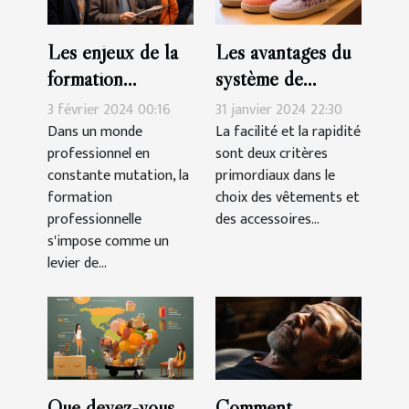
Les enjeux de la
Les avantages du
formation
système de
professionnelle
fermeture à
3 février 2024 00:16
31 janvier 2024 22:30
pour les seniors
scratch pour les
Dans un monde
La facilité et la rapidité
professionnel en
sont deux critères
chaussures des
constante mutation, la
primordiaux dans le
filles
formation
choix des vêtements et
professionnelle
des accessoires...
s'impose comme un
levier de...
Que devez-vous
Comment