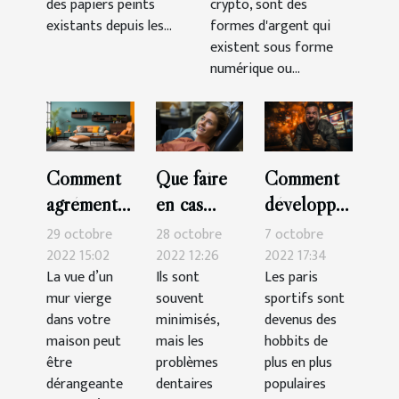
des papiers peints
crypto, sont des
existants depuis les...
formes d'argent qui
existent sous forme
numérique ou...
Comment
Que faire
Comment
agrémenter
en cas
développer
sa
d’urgence
sa
29 octobre
28 octobre
7 octobre
décoration
dentaire ?
technique
2022 15:02
2022 12:26
2022 17:34
La vue d’un
Ils sont
Les paris
murale ?
pour
mur vierge
souvent
sportifs sont
gagner
dans votre
minimisés,
devenus des
dans les
maison peut
mais les
hobbits de
paris
être
problèmes
plus en plus
dérangeante
dentaires
sportifs ?
populaires