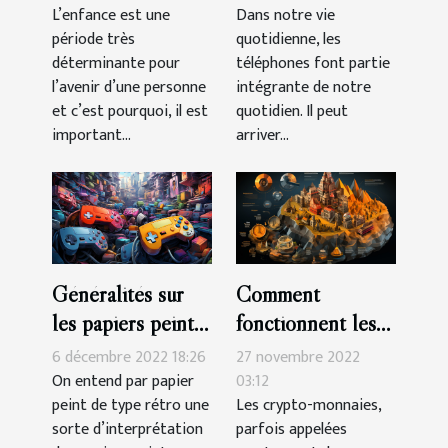
smartphone à
L’enfance est une
Dans notre vie
période très
quotidienne, les
Montpelier ?
déterminante pour
téléphones font partie
l’avenir d’une personne
intégrante de notre
et c’est pourquoi, il est
quotidien. Il peut
important...
arriver...
Généralités sur
Comment
les papiers peints
fonctionnent les
de type rétro
crypto-monnaies ?
6 décembre 2022 18:26
27 novembre 2022
On entend par papier
03:12
peint de type rétro une
Les crypto-monnaies,
sorte d’interprétation
parfois appelées