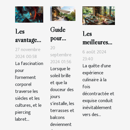
Guide
Les
Les
pour
avantages
meilleures
choisir le
esthétiques
20
27 novembre
tables pour
6 août 2024
store
septembre
des
2024 00:58
une cuisine
23:40
2024 01:56
banne
La fascination
piercings
La quête d'une
décontractée
Lorsque le
pour
parfait
expérience
labret
et
soleil brille
l'ornement
pour
culinaire à la
supérieurs
et que la
savoureuse
corporel
fois
terrasses
douceur des
et
traverse les
décontractée et
et
jours
inférieurs
siècles et les
exquise conduit
s'installe, les
balcons
cultures, et le
inévitablement
terrasses et
piercing
vers des...
balcons
labret...
deviennent