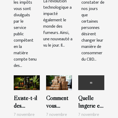
La révolution
les impôts
constater de
France ?
technologique a
vous sont
nos jours
impacté
divulgués
que
également le
par le
certaines
monde des
service
personnes
fumeurs. Ainsi,
public
désirent
une nouveauté a
compétent
changer leur
vu le jour. Il...
en la
manière de
matière
consommer
compte tenu
du CBD...
des...
Existe-t-il
Comment
Quelle
des
vous
lingerie en
possibilités
abonner à
coton
7 novembre
7 novembre
7 novembre