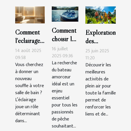
Comment
Comment
Exploration
choisir le
l'éclairage
des
meilleur
peut
16 juillet
meilleures
14 août 2025
25 juin 2025
bateau
2025 09:36
transformer
09:58
activités de
11:20
La recherche
amorceur
Vous cherchez
Découvrir les
votre salle
plein air
du bateau
à donner un
meilleures
pour vos
de bain ?
pour toute
amorceur
nouveau
activités de
sessions
la famille
idéal est un
souffle à votre
plein air pour
de pêche
enjeu
salle de bain ?
toute la famille
?
essentiel
L’éclairage
permet de
pour tous les
joue un rôle
renforcer les
passionnés
déterminant
liens et de...
de pêche
dans...
souhaitant...