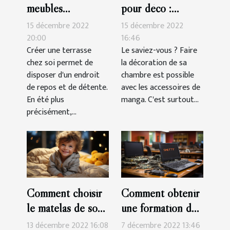
meubles
pour déco :
indispensables
parlons-en !
15 décembre 2022
15 décembre 2022
pour une terrasse?
20:00
16:46
Créer une terrasse
Le saviez-vous ? Faire
chez soi permet de
la décoration de sa
disposer d'un endroit
chambre est possible
de repos et de détente.
avec les accessoires de
En été plus
manga. C'est surtout...
précisément,...
Comment choisir
Comment obtenir
le matelas de son
une formation de
enfant?
réparation de
13 décembre 2022 16:08
7 décembre 2022 13:46