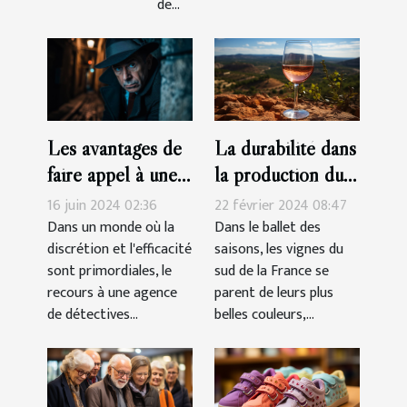
de...
La durabilité dans
Les avantages de
la production du
faire appel à une
vin rosé Côtes-
agence de
22 février 2024 08:47
16 juin 2024 02:36
de-Provence
détectives privés
Dans le ballet des
Dans un monde où la
saisons, les vignes du
discrétion et l'efficacité
agréée pour des
sud de la France se
sont primordiales, le
enquêtes discrètes
parent de leurs plus
recours à une agence
et efficaces
belles couleurs,...
de détectives...