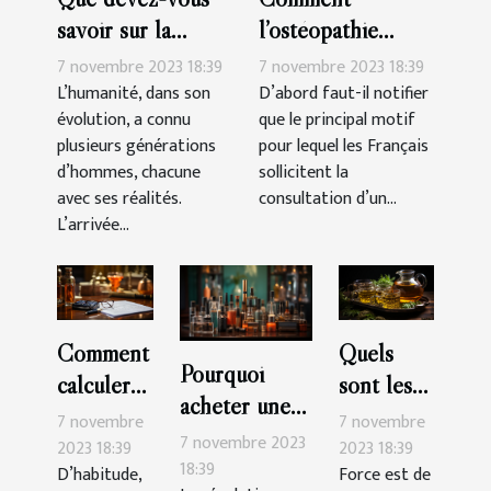
savoir sur la
l’ostéopathie
génération des
peut-il soulager
7 novembre 2023 18:39
7 novembre 2023 18:39
Millennials ?
les douleurs du
L’humanité, dans son
D’abord faut-il notifier
évolution, a connu
que le principal motif
corps ?
plusieurs générations
pour lequel les Français
d’hommes, chacune
sollicitent la
avec ses réalités.
consultation d’un...
L’arrivée...
Comment
Quels
Pourquoi
calculer
sont les
acheter une
soi-même
bienfaits
7 novembre
7 novembre
cigarette
7 novembre 2023
son impôt
du thé au
2023 18:39
2023 18:39
électronique ?
18:39
D’habitude,
Force est de
en
CBD ?