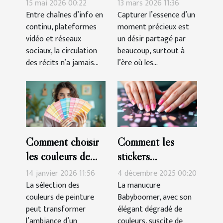
entre information,
travers des porte-
15 mai 2026 00:22
13 mars 2026 11:36
culture et
clés sur mesure
Entre chaînes d’info en
Capturer l’essence d’un
continu, plateformes
moment précieux est
manipulation
vidéo et réseaux
un désir partagé par
sociaux, la circulation
beaucoup, surtout à
des récits n’a jamais...
l’ère où les...
Comment choisir
Comment les
les couleurs de
stickers
peinture pour
simplifient-ils la
14 janvier 2026 11:56
4 décembre 2025 00:20
harmoniser votre
réalisation d'une
La sélection des
La manucure
couleurs de peinture
Babyboomer, avec son
espace ?
manucure
peut transformer
élégant dégradé de
Babyboomer ?
l’ambiance d’un
couleurs, suscite de