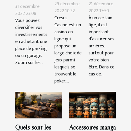
les astuces
critères de
29 décembre
21 décembre
garage ou
31 décembre
pour
choix
2022 10:32
2022 17:50
une place de
2022 23:08
Cresus
À un certain
gagner
d’une
Vous pouvez
parking :
Casino est un
âge, il est
facilement
assurance
diversifier vos
quels atouts
casino en
important
investissements
santé ?
?
ligne qui
d’assurer ses
en achetant une
propose un
arrières,
place de parking
large choix de
surtout pour
ou un garage.
jeux parmi
votre bien-
Zoom sur les...
lesquels se
être. Dans ce
trouvent le
cas de...
poker,...
Quels sont les
Accessoires manga