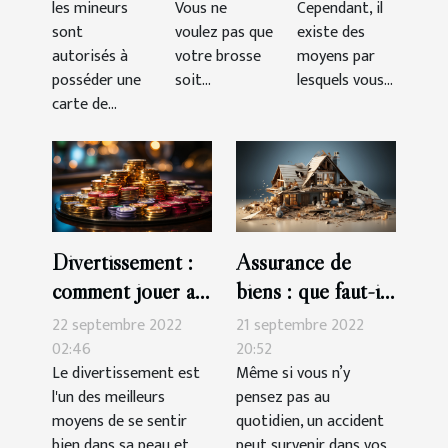
les mineurs
Vous ne
Cependant, il
sont
voulez pas que
existe des
autorisés à
votre brosse
moyens par
posséder une
soit...
lesquels vous...
carte de...
Divertissement :
Assurance de
comment jouer au
biens : que faut-il
casino en ligne
savoir ?
22 septembre 2022
21 septembre 2022
02:46
20:52
Le divertissement est
Même si vous n’y
l'un des meilleurs
pensez pas au
moyens de se sentir
quotidien, un accident
bien dans sa peau et
peut survenir dans vos