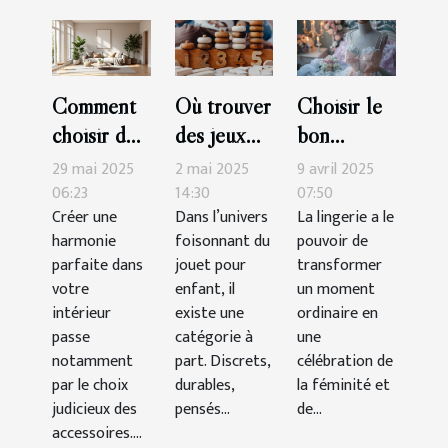
Comment
Où trouver
Choisir le
choisir des
des jeux
bon
accessoires
Montessori
ensemble
29 mai 2025
2 mai 2025
9 avril 2025
pour
de qualité
de lingerie
06:23
14:30
07:50
Créer une
Dans l’univers
La lingerie a le
maximiser
?
pour des
harmonie
foisonnant du
pouvoir de
l'harmonie
occasions
parfaite dans
jouet pour
transformer
de votre
spéciales
votre
enfant, il
un moment
intérieur
intérieur
existe une
ordinaire en
passe
catégorie à
une
notamment
part. Discrets,
célébration de
par le choix
durables,
la féminité et
judicieux des
pensés...
de...
accessoires....