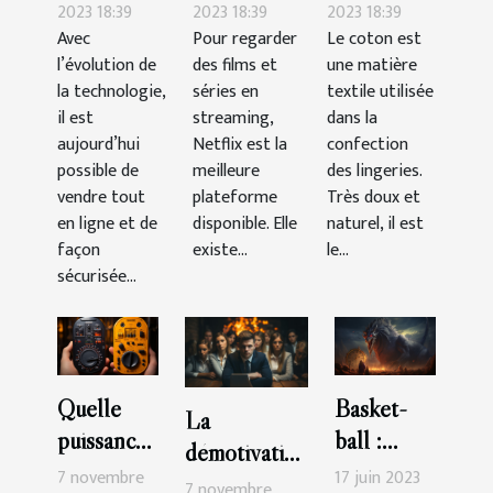
de vendre
Netflix ?
choisir ?
2023 18:39
2023 18:39
2023 18:39
Avec
Pour regarder
Le coton est
le CBD en
l’évolution de
des films et
une matière
ligne ?
la technologie,
séries en
textile utilisée
il est
streaming,
dans la
aujourd’hui
Netflix est la
confection
possible de
meilleure
des lingeries.
vendre tout
plateforme
Très doux et
en ligne et de
disponible. Elle
naturel, il est
façon
existe...
le...
sécurisée...
Quelle
Basket-
La
puissance
ball :
démotivation
de
quelle est
7 novembre
17 juin 2023
du
7 novembre