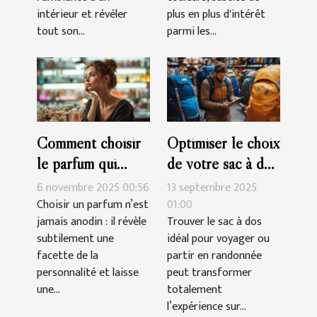
intérieur et révéler
plus en plus d'intérêt
tout son...
parmi les...
Comment choisir
Optimiser le choix
le parfum qui
de votre sac à dos
complète votre
pour voyages et
6 novembre 2025 00:56
13 septembre 2025
personnalité?
randonnées
Choisir un parfum n’est
01:00
jamais anodin : il révèle
Trouver le sac à dos
subtilement une
idéal pour voyager ou
facette de la
partir en randonnée
personnalité et laisse
peut transformer
une...
totalement
l’expérience sur...