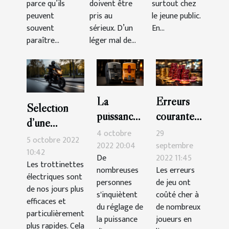
parce qu’ils
doivent être
surtout chez
peuvent
pris au
le jeune public.
souvent
sérieux. D’un
En...
paraître...
léger mal de...
La
Erreurs
Sélection
puissance
courantes
d’une
de
que vous
4 octobre
29
trottinette
5 octobre 2022
compteur
devriez
2022 20:04
septembre
électrique :
10:42
De
2022 11:45
: quel est
éviter au
Les trottinettes
voici 3
nombreuses
Les erreurs
le
casino
électriques sont
critères
personnes
de jeu ont
de nos jours plus
meilleur
s'inquiètent
coûté cher à
efficaces et
choix ?
du réglage de
de nombreux
particulièrement
la puissance
joueurs en
plus rapides. Cela