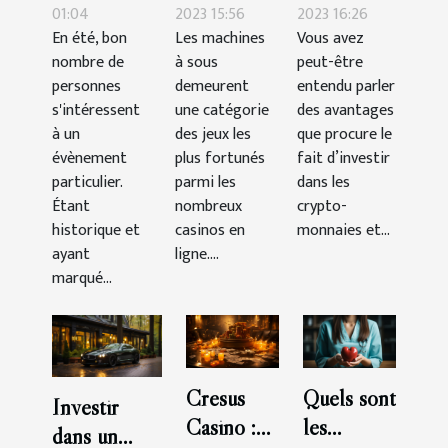
duel au
machines à
acheter
01:04
2023 15:56
2023 16:26
En été, bon
Les machines
Vous avez
pistolet
sous-
des
nombre de
à sous
peut-être
mémorable
catégorie
crypto-
personnes
demeurent
entendu parler
à New
aventure ?
monnaies
s'intéressent
une catégorie
des avantages
York ?
en tant que
à un
des jeux les
que procure le
évènement
plus fortunés
débutant ?
fait d’investir
particulier.
parmi les
dans les
Étant
nombreux
crypto-
historique et
casinos en
monnaies et...
ayant
ligne....
marqué...
Cresus
Quels sont
Investir
Casino :
les
dans un