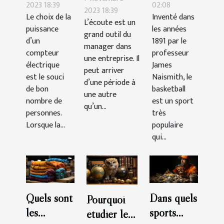
compteur
la durée
2023 18:39
02:08
personnel :
2023 18:39
Le choix de la
Inventé dans
choisir ?
d’un
L’écoute est un
comment la
puissance
les années
match ?
grand outil du
gérer ?
d’un
1891 par le
manager dans
compteur
professeur
une entreprise. Il
électrique
James
peut arriver
est le souci
Naismith, le
d’une période à
de bon
basketball
une autre
nombre de
est un sport
qu’un...
personnes.
très
Lorsque la...
populaire
qui...
Quels sont
Dans quels
Pourquoi
les
sports
étudier le