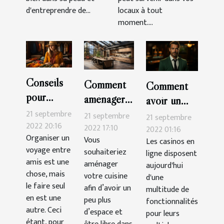
d'entreprendre de...
locaux à tout
moment....
Conseils
Comment
Comment
pour
aménager
avoir un
organiser
sa cuisine ?
21 septembre
bonus sur
21 septembre
21 septembre
seul un
2022 20:16
2022 17:10
Cresus
2022 01:16
Organiser un
voyage
Vous
Les casinos en
Casino ?
voyage entre
souhaiteriez
ligne disposent
amis est une
aménager
aujourd'hui
chose, mais
votre cuisine
d'une
le faire seul
afin d’avoir un
multitude de
en est une
peu plus
fonctionnalités
autre. Ceci
d’espace et
pour leurs
étant, pour