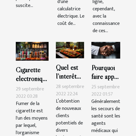
d'une
ligne,
suscite...
calculatrice
cependant,
électrique. Le
avec la
coût de...
connaissance
de ces...
Quel est
Pourquoi
Cigarette
l’intérêt
faire appel
électronique
d’un blog
à un
28 septembre
25 septembre
:Que faut-il
29 septembre
de cuisine
2022 22:24
secours de
2022 01:57
savoir ?
2022 03:28
L’obtention
Généralement
?
santé ?
Fumer de la
de nouveaux
les secours de
cigarette est
clients
santé sont les
l'un des moyens
potentiels de
agents
par lequel,
divers
médicaux qui
l'organisme