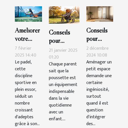
Améliorer
Conseils
Conseils
votre
pour
pour
technique
intégrer
7 février
2 décembre
maintenir et
21 janvier 2025
de padel :
une
2025 14:40
2024 10:08
nettoyer
01:20
Le padel,
Aménager un
exercices
armoire
Chaque parent
votre
cette
petit espace
sait que la
pratiques
trois
poussette
discipline
demande une
poussette est
portes
efficacement
sportive en
certaine
un équipement
dans un
plein essor,
ingéniosité,
indispensable
séduit un
petit
surtout
dans la vie
nombre
quand il est
espace
quotidienne
croissant
question
avec un
d'adeptes
d'intégrer
enfant....
grâce à son...
des...