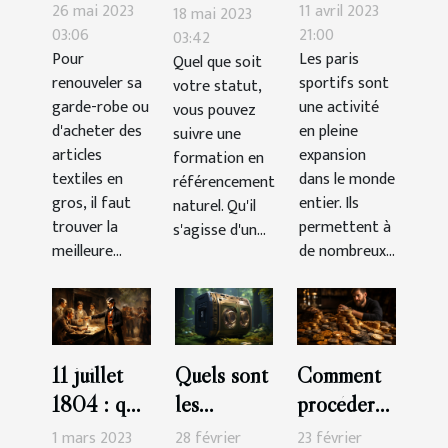
avantages
faut-il
SEO ?
26 mai 2023
11 avril 2023
18 mai 2023
de faire ses
parier pour
03:06
21:00
03:42
Pour
Les paris
Quel que soit
achats
gagner
renouveler sa
sportifs sont
votre statut,
d’articles
plus
garde-robe ou
une activité
vous pouvez
textiles
d'argent?
d'acheter des
en pleine
suivre une
chez un
articles
expansion
formation en
grossiste ?
textiles en
dans le monde
référencement
gros, il faut
entier. Ils
naturel. Qu'il
trouver la
permettent à
s'agisse d'un...
meilleure...
de nombreux...
11 juillet
Quels sont
Comment
1804 : que
les
procéder
retenir du
meilleures
pour
1 mars 2023
28 février
23 février