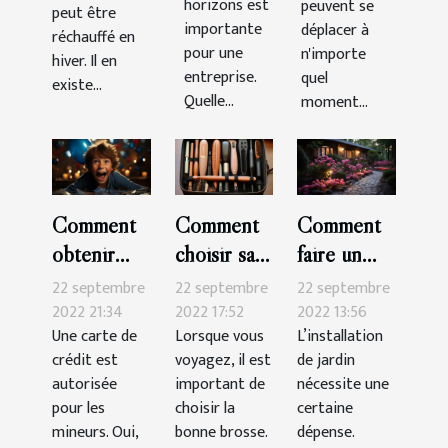
horizons est
peuvent se
peut être
importante
déplacer à
réchauffé en
pour une
n'importe
hiver. Il en
entreprise.
quel
existe...
Quelle...
moment...
Comment
Comment
Comment
obtenir
choisir sa
faire un
une carte
brosse à
beau jardin
22 septembre
22 septembre
22 septembre
de crédit
cheveux
pas cher ?
2022 21:34
2022 17:52
2022 13:56
Une carte de
Lorsque vous
L’installation
pour
pour les
crédit est
voyagez, il est
de jardin
mineur ?
voyages ?
autorisée
important de
nécessite une
pour les
choisir la
certaine
mineurs. Oui,
bonne brosse.
dépense.