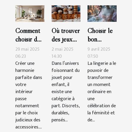
Comment
Où trouver
Choisir le
choisir des
des jeux
bon
accessoires
Montessori
ensemble
29 mai 2025
2 mai 2025
9 avril 2025
pour
de qualité
de lingerie
06:23
14:30
07:50
Créer une
Dans l’univers
La lingerie a le
maximiser
?
pour des
harmonie
foisonnant du
pouvoir de
l'harmonie
occasions
parfaite dans
jouet pour
transformer
de votre
spéciales
votre
enfant, il
un moment
intérieur
intérieur
existe une
ordinaire en
passe
catégorie à
une
notamment
part. Discrets,
célébration de
par le choix
durables,
la féminité et
judicieux des
pensés...
de...
accessoires....