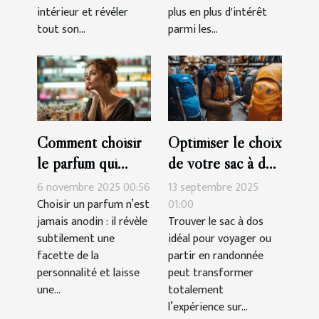
intérieur et révéler
plus en plus d'intérêt
tout son...
parmi les...
Comment choisir
Optimiser le choix
le parfum qui
de votre sac à dos
complète votre
pour voyages et
6 novembre 2025 00:56
13 septembre 2025
personnalité?
randonnées
Choisir un parfum n’est
01:00
jamais anodin : il révèle
Trouver le sac à dos
subtilement une
idéal pour voyager ou
facette de la
partir en randonnée
personnalité et laisse
peut transformer
une...
totalement
l’expérience sur...