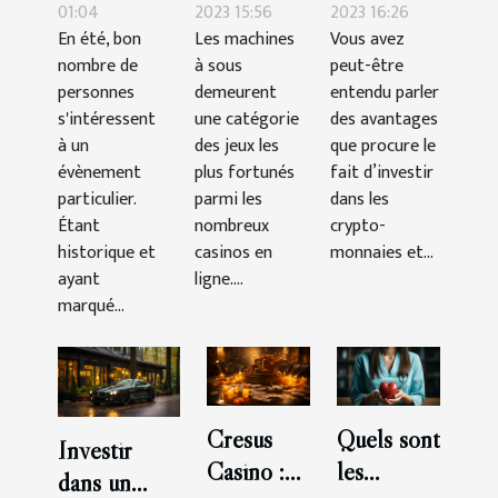
duel au
machines à
acheter
01:04
2023 15:56
2023 16:26
En été, bon
Les machines
Vous avez
pistolet
sous-
des
nombre de
à sous
peut-être
mémorable
catégorie
crypto-
personnes
demeurent
entendu parler
à New
aventure ?
monnaies
s'intéressent
une catégorie
des avantages
York ?
en tant que
à un
des jeux les
que procure le
évènement
plus fortunés
débutant ?
fait d’investir
particulier.
parmi les
dans les
Étant
nombreux
crypto-
historique et
casinos en
monnaies et...
ayant
ligne....
marqué...
Cresus
Quels sont
Investir
Casino :
les
dans un