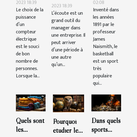
compteur
la durée
2023 18:39
02:08
personnel :
2023 18:39
Le choix de la
Inventé dans
choisir ?
d’un
L’écoute est un
comment la
puissance
les années
match ?
grand outil du
gérer ?
d’un
1891 par le
manager dans
compteur
professeur
une entreprise. Il
électrique
James
peut arriver
est le souci
Naismith, le
d’une période à
de bon
basketball
une autre
nombre de
est un sport
qu’un...
personnes.
très
Lorsque la...
populaire
qui...
Quels sont
Dans quels
Pourquoi
les
sports
étudier le