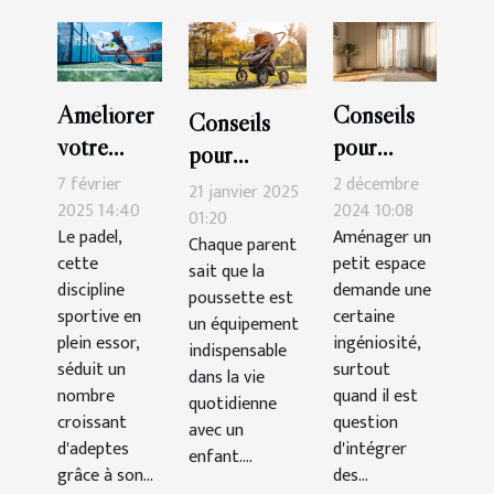
Améliorer
Conseils
Conseils
votre
pour
pour
technique
intégrer
7 février
2 décembre
maintenir et
21 janvier 2025
de padel :
une
2025 14:40
2024 10:08
nettoyer
01:20
Le padel,
Aménager un
exercices
armoire
Chaque parent
votre
cette
petit espace
sait que la
pratiques
trois
poussette
discipline
demande une
poussette est
portes
efficacement
sportive en
certaine
un équipement
dans un
plein essor,
ingéniosité,
indispensable
séduit un
petit
surtout
dans la vie
nombre
quand il est
espace
quotidienne
croissant
question
avec un
d'adeptes
d'intégrer
enfant....
grâce à son...
des...