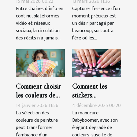
15 mai 2026 00:22
13 mars 2026 11:36
culture et
clés sur mesure
Entre chaînes d’info en
Capturer l’essence d’un
continu, plateformes
moment précieux est
manipulation
vidéo et réseaux
un désir partagé par
sociaux, la circulation
beaucoup, surtout à
des récits n’a jamais...
l’ère où les...
Comment choisir
Comment les
les couleurs de
stickers
peinture pour
simplifient-ils la
14 janvier 2026 11:56
4 décembre 2025 00:20
harmoniser votre
réalisation d'une
La sélection des
La manucure
couleurs de peinture
Babyboomer, avec son
espace ?
manucure
peut transformer
élégant dégradé de
Babyboomer ?
l’ambiance d’un
couleurs, suscite de