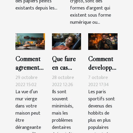
des papiers peints
crypto, sont des
existants depuis les...
formes d'argent qui
existent sous forme
numérique ou...
Comment
Que faire
Comment
agrémenter
en cas
développer
sa
d’urgence
sa
29 octobre
28 octobre
7 octobre
décoration
dentaire ?
technique
2022 15:02
2022 12:26
2022 17:34
La vue d’un
Ils sont
Les paris
murale ?
pour
mur vierge
souvent
sportifs sont
gagner
dans votre
minimisés,
devenus des
dans les
maison peut
mais les
hobbits de
paris
être
problèmes
plus en plus
dérangeante
dentaires
sportifs ?
populaires