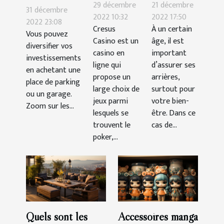
les astuces
critères de
29 décembre
21 décembre
garage ou
31 décembre
pour
choix
2022 10:32
2022 17:50
une place de
2022 23:08
Cresus
À un certain
gagner
d’une
Vous pouvez
parking :
Casino est un
âge, il est
facilement
assurance
diversifier vos
quels atouts
casino en
important
investissements
santé ?
?
ligne qui
d’assurer ses
en achetant une
propose un
arrières,
place de parking
large choix de
surtout pour
ou un garage.
jeux parmi
votre bien-
Zoom sur les...
lesquels se
être. Dans ce
trouvent le
cas de...
poker,...
Quels sont les
Accessoires manga