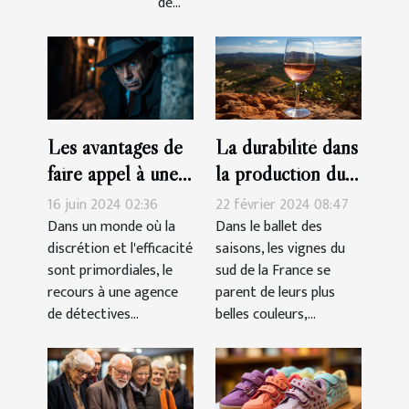
de...
La durabilité dans
Les avantages de
la production du
faire appel à une
vin rosé Côtes-
agence de
22 février 2024 08:47
16 juin 2024 02:36
de-Provence
détectives privés
Dans le ballet des
Dans un monde où la
saisons, les vignes du
discrétion et l'efficacité
agréée pour des
sud de la France se
sont primordiales, le
enquêtes discrètes
parent de leurs plus
recours à une agence
et efficaces
belles couleurs,...
de détectives...