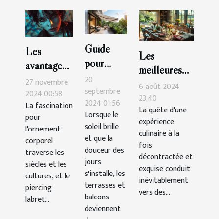
Guide
Les
Les
pour
avantages
meilleures
choisir le
esthétiques
20
27 novembre
tables pour
6 août 2024
store
septembre
des
2024 00:58
une cuisine
23:40
2024 01:56
banne
La fascination
piercings
La quête d'une
décontractée
Lorsque le
pour
parfait
expérience
labret
et
soleil brille
l'ornement
pour
culinaire à la
supérieurs
et que la
savoureuse
corporel
fois
terrasses
douceur des
et
traverse les
décontractée et
et
jours
inférieurs
siècles et les
exquise conduit
s'installe, les
balcons
cultures, et le
inévitablement
terrasses et
piercing
vers des...
balcons
labret...
deviennent