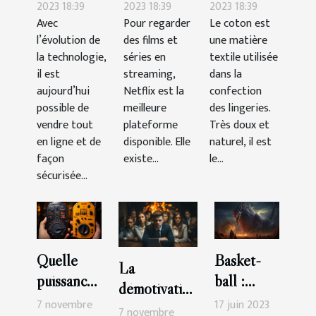
de vendre
Netflix ?
choisir ?
2023 18:39
2023 18:39
2023 18:39
Avec
Pour regarder
Le coton est
le CBD en
l’évolution de
des films et
une matière
ligne ?
la technologie,
séries en
textile utilisée
il est
streaming,
dans la
aujourd’hui
Netflix est la
confection
possible de
meilleure
des lingeries.
vendre tout
plateforme
Très doux et
en ligne et de
disponible. Elle
naturel, il est
façon
existe...
le...
sécurisée...
Quelle
Basket-
La
puissance
ball :
démotivation
de
quelle est
7 novembre
17 juin 2023
du
7 novembre