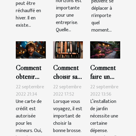
horizons est
peuvent se
peut être
importante
déplacer à
réchauffé en
pour une
n'importe
hiver. Il en
entreprise.
quel
existe...
Quelle...
moment...
Comment
Comment
Comment
obtenir
choisir sa
faire un
une carte
brosse à
beau jardin
22 septembre
22 septembre
22 septembre
de crédit
cheveux
pas cher ?
2022 21:34
2022 17:52
2022 13:56
Une carte de
Lorsque vous
L’installation
pour
pour les
crédit est
voyagez, il est
de jardin
mineur ?
voyages ?
autorisée
important de
nécessite une
pour les
choisir la
certaine
mineurs. Oui,
bonne brosse.
dépense.