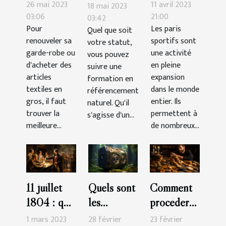
avantages
faut-il
SEO ?
26 mai 2023
11 avril 2023
18 mai 2023
de faire ses
parier pour
03:06
21:00
03:42
Pour
Les paris
Quel que soit
achats
gagner
renouveler sa
sportifs sont
votre statut,
d’articles
plus
garde-robe ou
une activité
vous pouvez
textiles
d'argent?
d'acheter des
en pleine
suivre une
chez un
articles
expansion
formation en
grossiste ?
textiles en
dans le monde
référencement
gros, il faut
entier. Ils
naturel. Qu'il
trouver la
permettent à
s'agisse d'un...
meilleure...
de nombreux...
11 juillet
Quels sont
Comment
1804 : que
les
procéder
retenir du
meilleures
pour
1 mars 2023
28 février
23 février