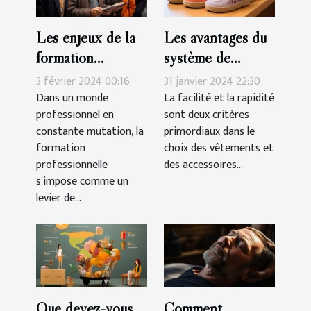
Les enjeux de la
Les avantages du
formation
système de
professionnelle
fermeture à
3 février 2024 00:16
31 janvier 2024 22:30
pour les seniors
scratch pour les
Dans un monde
La facilité et la rapidité
professionnel en
sont deux critères
chaussures des
constante mutation, la
primordiaux dans le
filles
formation
choix des vêtements et
professionnelle
des accessoires...
s'impose comme un
levier de...
Que devez-vous
Comment