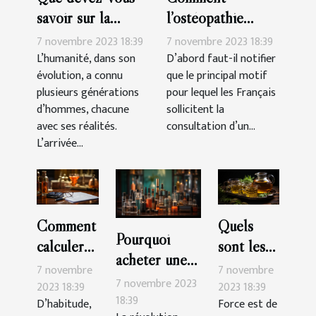
savoir sur la
l’ostéopathie
génération des
peut-il soulager
7 novembre 2023 18:39
7 novembre 2023 18:39
Millennials ?
les douleurs du
L’humanité, dans son
D’abord faut-il notifier
évolution, a connu
que le principal motif
corps ?
plusieurs générations
pour lequel les Français
d’hommes, chacune
sollicitent la
avec ses réalités.
consultation d’un...
L’arrivée...
Comment
Quels
Pourquoi
calculer
sont les
acheter une
soi-même
bienfaits
7 novembre
7 novembre
cigarette
7 novembre 2023
son impôt
du thé au
2023 18:39
2023 18:39
électronique ?
18:39
D’habitude,
Force est de
en
CBD ?