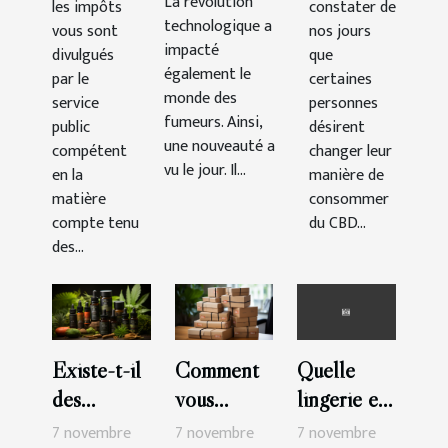
La révolution
les impôts
constater de
France ?
technologique a
vous sont
nos jours
impacté
divulgués
que
également le
par le
certaines
monde des
service
personnes
fumeurs. Ainsi,
public
désirent
une nouveauté a
compétent
changer leur
vu le jour. Il...
en la
manière de
matière
consommer
compte tenu
du CBD...
des...
Existe-t-il
Comment
Quelle
des
vous
lingerie en
possibilités
abonner à
coton
7 novembre
7 novembre
7 novembre