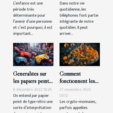
smartphone à
L’enfance est une
Dans notre vie
période très
quotidienne, les
Montpelier ?
déterminante pour
téléphones font partie
l’avenir d’une personne
intégrante de notre
et c’est pourquoi, il est
quotidien. Il peut
important...
arriver...
Généralités sur
Comment
les papiers peints
fonctionnent les
de type rétro
crypto-monnaies ?
6 décembre 2022 18:26
27 novembre 2022
On entend par papier
03:12
peint de type rétro une
Les crypto-monnaies,
sorte d’interprétation
parfois appelées