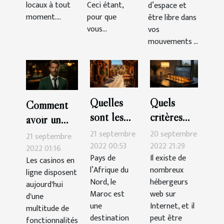
locaux à tout
Ceci étant,
d’espace et
moment....
pour que
être libre dans
vous...
vos
mouvements ...
Quelles
Quels
Comment
sont les
critères
avoir un
raisons de
pour bien
bonus sur
21 septembre
20 septembre
21 septembre
partir en
choisir son
2022 00:53
2022 21:29
Cresus
2022 01:16
Pays de
Il existe de
vacances
hébergeur
Les casinos en
Casino ?
l’Afrique du
nombreux
ligne disposent
au Maroc ?
web ?
Nord, le
hébergeurs
aujourd'hui
Maroc est
web sur
d'une
une
Internet, et il
multitude de
destination
peut être
fonctionnalités