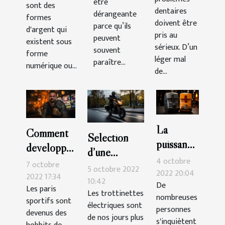
être
sont des
dentaires
dérangeante
formes
doivent être
parce qu’ils
d'argent qui
pris au
peuvent
existent sous
sérieux. D’un
souvent
forme
léger mal
paraître...
numérique ou...
de...
La
Comment
Sélection
puissance
développer
d’une
de
4 octobre
sa
7 octobre
trottinette
5 octobre 2022
compteur
2022 20:04
technique
2022 17:34
électrique :
10:42
De
: quel est
Les paris
pour
Les trottinettes
voici 3
nombreuses
sportifs sont
le
électriques sont
gagner
personnes
critères
devenus des
meilleur
de nos jours plus
dans les
s'inquiètent