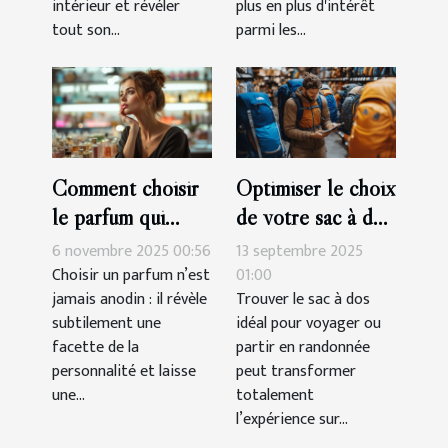
intérieur et révéler
plus en plus d'intérêt
tout son...
parmi les...
Comment choisir
Optimiser le choix
le parfum qui
de votre sac à dos
complète votre
pour voyages et
6 novembre 2025 00:56
13 septembre 2025
personnalité?
randonnées
Choisir un parfum n’est
01:00
jamais anodin : il révèle
Trouver le sac à dos
subtilement une
idéal pour voyager ou
facette de la
partir en randonnée
personnalité et laisse
peut transformer
une...
totalement
l’expérience sur...