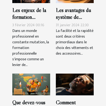
Les enjeux de la
Les avantages du
formation
système de
professionnelle
fermeture à
3 février 2024 00:16
31 janvier 2024 22:30
pour les seniors
scratch pour les
Dans un monde
La facilité et la rapidité
professionnel en
sont deux critères
chaussures des
constante mutation, la
primordiaux dans le
filles
formation
choix des vêtements et
professionnelle
des accessoires...
s'impose comme un
levier de...
Que devez-vous
Comment