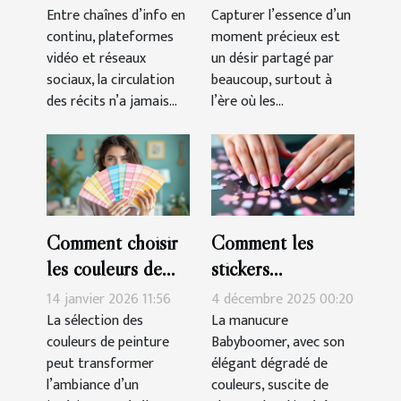
culture et
clés sur mesure
Entre chaînes d’info en
Capturer l’essence d’un
continu, plateformes
moment précieux est
manipulation
vidéo et réseaux
un désir partagé par
sociaux, la circulation
beaucoup, surtout à
des récits n’a jamais...
l’ère où les...
Comment choisir
Comment les
les couleurs de
stickers
peinture pour
simplifient-ils la
14 janvier 2026 11:56
4 décembre 2025 00:20
harmoniser votre
réalisation d'une
La sélection des
La manucure
couleurs de peinture
Babyboomer, avec son
espace ?
manucure
peut transformer
élégant dégradé de
Babyboomer ?
l’ambiance d’un
couleurs, suscite de