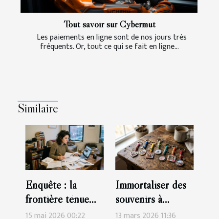
Tout savoir sur Cybermut
Les paiements en ligne sont de nos jours très
fréquents. Or, tout ce qui se fait en ligne...
Similaire
Enquête : la
Immortaliser des
frontière ténue
souvenirs à
entre information,
travers des porte-
15 mai 2026 00:22
13 mars 2026 11:36