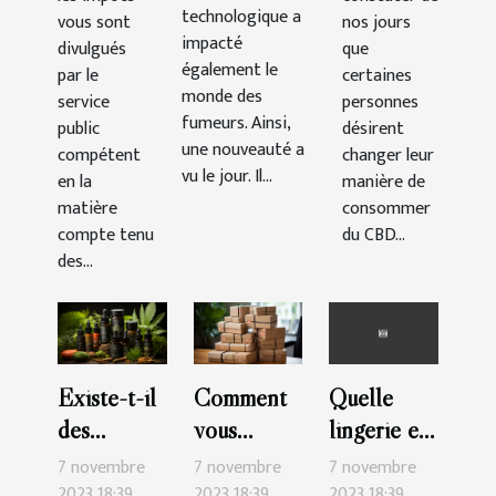
France ?
technologique a
vous sont
nos jours
impacté
divulgués
que
également le
par le
certaines
monde des
service
personnes
fumeurs. Ainsi,
public
désirent
une nouveauté a
compétent
changer leur
vu le jour. Il...
en la
manière de
matière
consommer
compte tenu
du CBD...
des...
Existe-t-il
Comment
Quelle
des
vous
lingerie en
possibilités
abonner à
coton
7 novembre
7 novembre
7 novembre
de vendre
Netflix ?
choisir ?
2023 18:39
2023 18:39
2023 18:39