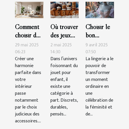
Comment
Où trouver
Choisir le
choisir des
des jeux
bon
accessoires
Montessori
ensemble
29 mai 2025
2 mai 2025
9 avril 2025
pour
de qualité
de lingerie
06:23
14:30
07:50
Créer une
Dans l’univers
La lingerie a le
maximiser
?
pour des
harmonie
foisonnant du
pouvoir de
l'harmonie
occasions
parfaite dans
jouet pour
transformer
de votre
spéciales
votre
enfant, il
un moment
intérieur
intérieur
existe une
ordinaire en
passe
catégorie à
une
notamment
part. Discrets,
célébration de
par le choix
durables,
la féminité et
judicieux des
pensés...
de...
accessoires....