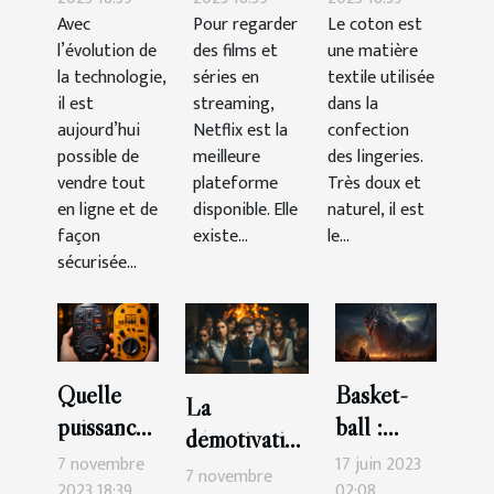
Avec
Pour regarder
Le coton est
le CBD en
l’évolution de
des films et
une matière
ligne ?
la technologie,
séries en
textile utilisée
il est
streaming,
dans la
aujourd’hui
Netflix est la
confection
possible de
meilleure
des lingeries.
vendre tout
plateforme
Très doux et
en ligne et de
disponible. Elle
naturel, il est
façon
existe...
le...
sécurisée...
Quelle
Basket-
La
puissance
ball :
démotivation
de
quelle est
7 novembre
17 juin 2023
du
7 novembre
compteur
la durée
2023 18:39
02:08