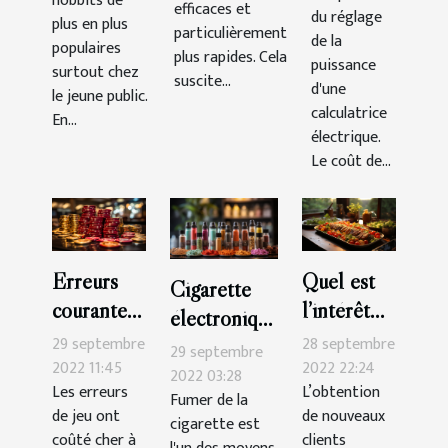
hobbits de
efficaces et
choix ?
du réglage
paris
plus en plus
particulièrement
de la
sportifs ?
populaires
plus rapides. Cela
puissance
surtout chez
suscite...
d'une
le jeune public.
calculatrice
En...
électrique.
Le coût de...
Erreurs
Quel est
Cigarette
courantes
l’intérêt
électronique
que vous
d’un blog
29 septembre
28 septembre
:Que faut-il
29 septembre
devriez
de cuisine
2022 11:45
2022 22:24
savoir ?
2022 03:28
Les erreurs
L’obtention
éviter au
?
Fumer de la
de jeu ont
de nouveaux
cigarette est
casino
coûté cher à
clients