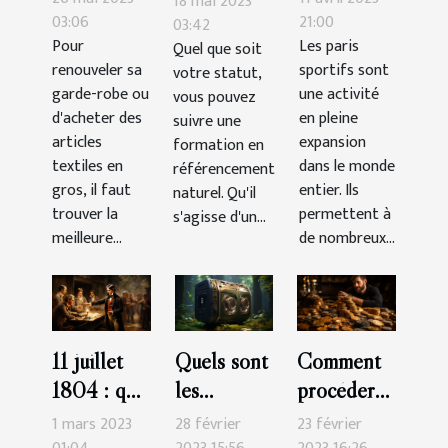
18 mai 2023
de faire ses
parier pour
03:06
21:00
03:42
Pour
Les paris
Quel que soit
achats
gagner
renouveler sa
sportifs sont
votre statut,
d’articles
plus
garde-robe ou
une activité
vous pouvez
textiles
d'argent?
d'acheter des
en pleine
suivre une
chez un
articles
expansion
formation en
grossiste ?
textiles en
dans le monde
référencement
gros, il faut
entier. Ils
naturel. Qu'il
trouver la
permettent à
s'agisse d'un...
meilleure...
de nombreux...
11 juillet
Quels sont
Comment
1804 : que
les
procéder
retenir du
meilleures
pour
1 mars 2023
28 février
23 février