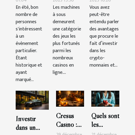
duel au
machines à
acheter
01:04
2023 15:56
2023 16:26
En été, bon
Les machines
Vous avez
pistolet
sous-
des
nombre de
à sous
peut-être
mémorable
catégorie
crypto-
personnes
demeurent
entendu parler
à New
aventure ?
monnaies
s'intéressent
une catégorie
des avantages
York ?
en tant que
à un
des jeux les
que procure le
évènement
plus fortunés
débutant ?
fait d’investir
particulier.
parmi les
dans les
Étant
nombreux
crypto-
historique et
casinos en
monnaies et...
ayant
ligne....
marqué...
Cresus
Quels sont
Investir
Casino :
les
dans un
les astuces
critères de
29 décembre
21 décembre