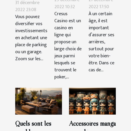
garage ou
31 décembre
pour
choix
2022 10:32
2022 17:50
une place de
2022 23:08
Cresus
À un certain
gagner
d’une
Vous pouvez
parking :
Casino est un
âge, il est
facilement
assurance
diversifier vos
quels atouts
casino en
important
investissements
santé ?
?
ligne qui
d’assurer ses
en achetant une
propose un
arrières,
place de parking
large choix de
surtout pour
ou un garage.
jeux parmi
votre bien-
Zoom sur les...
lesquels se
être. Dans ce
trouvent le
cas de...
poker,...
Quels sont les
Accessoires manga