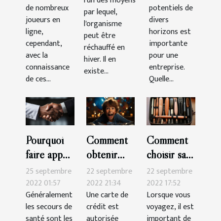
l'un des moyens
de nombreux
potentiels de
par lequel,
joueurs en
divers
l'organisme
ligne,
horizons est
peut être
cependant,
importante
réchauffé en
avec la
pour une
hiver. Il en
connaissance
entreprise.
existe...
de ces...
Quelle...
Pourquoi
Comment
Comment
faire appel
obtenir
choisir sa
à un
une carte
brosse à
25 septembre
22 septembre
22 septembre
secours de
de crédit
cheveux
2022 01:57
2022 21:34
2022 17:52
Généralement
Une carte de
Lorsque vous
santé ?
pour
pour les
les secours de
crédit est
voyagez, il est
mineur ?
voyages ?
santé sont les
autorisée
important de