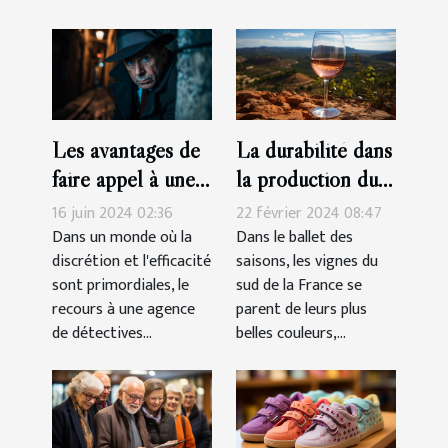
La durabilité dans
Les avantages de
la production du
faire appel à une
vin rosé Côtes-
agence de
22 février 2024 08:47
16 juin 2024 02:36
de-Provence
détectives privés
Dans le ballet des
Dans un monde où la
saisons, les vignes du
discrétion et l'efficacité
agréée pour des
sud de la France se
sont primordiales, le
enquêtes discrètes
parent de leurs plus
recours à une agence
et efficaces
belles couleurs,...
de détectives...