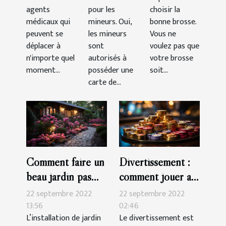
agents
pour les
choisir la
médicaux qui
mineurs. Oui,
bonne brosse.
peuvent se
les mineurs
Vous ne
déplacer à
sont
voulez pas que
n'importe quel
autorisés à
votre brosse
moment...
posséder une
soit...
carte de...
Comment faire un
Divertissement :
beau jardin pas
comment jouer au
cher ?
casino en ligne
22 septembre 2022
22 septembre 2022
13:56
02:46
L’installation de jardin
Le divertissement est