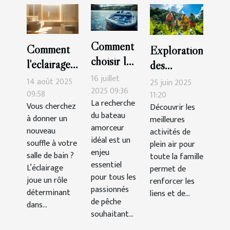
Comment
Comment
Exploration
choisir le
l'éclairage
des
meilleur
peut
16 juillet
meilleures
14 août 2025
25 juin 2025
bateau
2025 09:36
transformer
09:58
activités de
11:20
La recherche
amorceur
Vous cherchez
Découvrir les
votre salle
plein air
du bateau
à donner un
meilleures
pour vos
de bain ?
pour toute
amorceur
nouveau
activités de
sessions
la famille
idéal est un
souffle à votre
plein air pour
de pêche
enjeu
salle de bain ?
toute la famille
?
essentiel
L’éclairage
permet de
pour tous les
joue un rôle
renforcer les
passionnés
déterminant
liens et de...
de pêche
dans...
souhaitant...