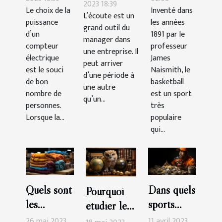
personnel :
2023 18:39
Le choix de la
Inventé dans
choisir ?
d’un
L’écoute est un
comment la
puissance
les années
match ?
grand outil du
gérer ?
d’un
1891 par le
manager dans
compteur
professeur
une entreprise. Il
électrique
James
peut arriver
est le souci
Naismith, le
d’une période à
de bon
basketball
une autre
nombre de
est un sport
qu’un...
personnes.
très
Lorsque la...
populaire
qui...
Quels sont
Dans quels
Pourquoi
les
sports
étudier le
avantages
faut-il
SEO ?
26 mai 2023
11 avril 2023