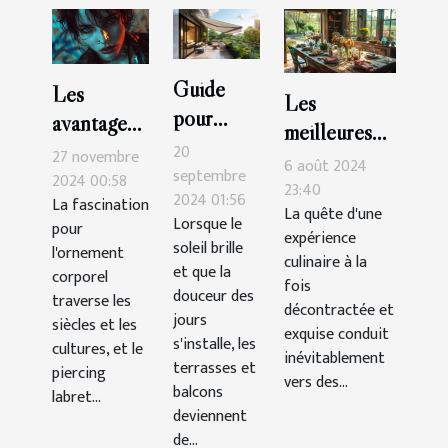
Guide
Les
Les
pour
avantages
meilleures
choisir le
esthétiques
20
27 novembre
tables pour
6 août 2024
store
septembre
des
2024 00:58
une cuisine
23:40
2024 01:56
banne
La fascination
piercings
La quête d'une
décontractée
Lorsque le
pour
parfait
expérience
labret
et
soleil brille
l'ornement
pour
culinaire à la
supérieurs
et que la
savoureuse
corporel
fois
terrasses
douceur des
et
traverse les
décontractée et
et
jours
inférieurs
siècles et les
exquise conduit
s'installe, les
balcons
cultures, et le
inévitablement
terrasses et
piercing
vers des...
balcons
labret...
deviennent
de...