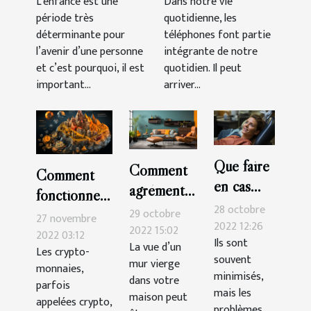
smartphone à
L’enfance est une
Dans notre vie
période très
quotidienne, les
Montpelier ?
déterminante pour
téléphones font partie
l’avenir d’une personne
intégrante de notre
et c’est pourquoi, il est
quotidien. Il peut
important...
arriver...
Que faire
Comment
Comment
en cas
agrémenter
fonctionnent
d’urgence
sa
28 octobre
29 octobre
les crypto-
27 novembre
dentaire ?
2022 12:26
décoration
2022 15:02
monnaies ?
2022 03:12
Ils sont
La vue d’un
murale ?
Les crypto-
souvent
mur vierge
monnaies,
minimisés,
dans votre
parfois
mais les
maison peut
appelées crypto,
problèmes