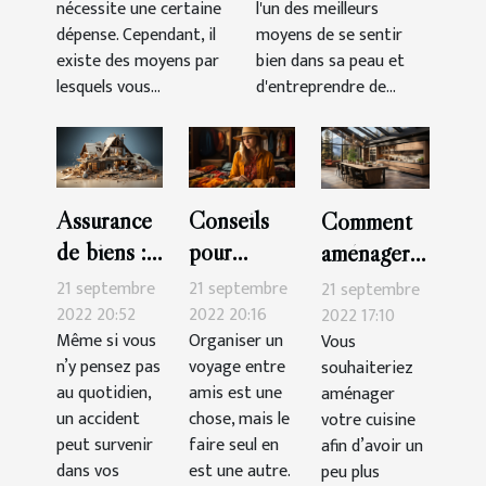
nécessite une certaine
l'un des meilleurs
dépense. Cependant, il
moyens de se sentir
existe des moyens par
bien dans sa peau et
lesquels vous...
d'entreprendre de...
Assurance
Conseils
Comment
de biens :
pour
aménager
que faut-il
organiser
sa cuisine ?
21 septembre
21 septembre
21 septembre
savoir ?
seul un
2022 20:52
2022 20:16
2022 17:10
Même si vous
Organiser un
Vous
voyage
n’y pensez pas
voyage entre
souhaiteriez
au quotidien,
amis est une
aménager
un accident
chose, mais le
votre cuisine
peut survenir
faire seul en
afin d’avoir un
dans vos
est une autre.
peu plus