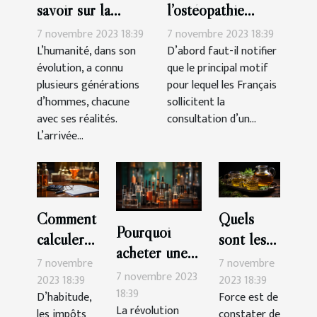
savoir sur la
l’ostéopathie
génération des
peut-il soulager
7 novembre 2023 18:39
7 novembre 2023 18:39
Millennials ?
les douleurs du
L’humanité, dans son
D’abord faut-il notifier
évolution, a connu
que le principal motif
corps ?
plusieurs générations
pour lequel les Français
d’hommes, chacune
sollicitent la
avec ses réalités.
consultation d’un...
L’arrivée...
Comment
Quels
Pourquoi
calculer
sont les
acheter une
soi-même
bienfaits
7 novembre
7 novembre
cigarette
7 novembre 2023
son impôt
du thé au
2023 18:39
2023 18:39
électronique ?
18:39
D’habitude,
Force est de
en
CBD ?
La révolution
les impôts
constater de