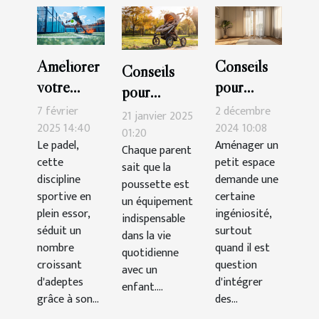
Améliorer
Conseils
Conseils
votre
pour
pour
technique
intégrer
7 février
2 décembre
maintenir et
21 janvier 2025
de padel :
une
2025 14:40
2024 10:08
nettoyer
01:20
Le padel,
Aménager un
exercices
armoire
Chaque parent
votre
cette
petit espace
sait que la
pratiques
trois
poussette
discipline
demande une
poussette est
portes
efficacement
sportive en
certaine
un équipement
dans un
plein essor,
ingéniosité,
indispensable
séduit un
petit
surtout
dans la vie
nombre
quand il est
espace
quotidienne
croissant
question
avec un
d'adeptes
d'intégrer
enfant....
grâce à son...
des...