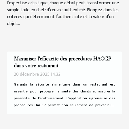
l’expertise artistique, chaque détail peut transformer une
simple toile en chef-d’œuvre authentifié. Plongez dans les
critères qui déterminent l’authenticité et la valeur d’un
objet...
Maximiser l'efficacité des procédures HACCP
dans votre restaurant
20 décembre 2025 14:32
Garantir la sécurité alimentaire dans un restaurant est
Previous
Next
essentiel pour protéger la santé des clients et assurer la
pérennité de l’établissement. L’application rigoureuse des
procédures HACCP permet non seulement de prévenir les
risques, mais aussi d’optimiser l’organisation en cuisine.
Découvrez comment mettre en place et renforcer ces
pratiques pour transformer la gestion quotidienne de la