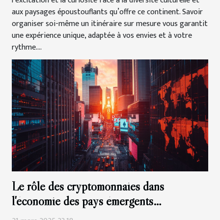
l’excitation et la curiosité face à la diversité culturelle et
aux paysages époustouflants qu’offre ce continent. Savoir
organiser soi-même un itinéraire sur mesure vous garantit
une expérience unique, adaptée à vos envies et à votre
rythme....
Le rôle des cryptomonnaies dans
l'économie des pays émergents
perspectives et défis