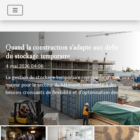
Quand la construction s'adapte aux défis
du stockage temporaire
4 mai 2026 04:06
La gestion du stockage temporaire représente un défi
majeur pour le secteur du bâtiment, confronté à des
besoins croissants de flexibilité et d’optimisation des
espaces. Cet article explore comment la construction
s’adapte pour y répondre de manière innovante, en
intégrant des solutions à la fois pratiques et durables.
Découvrez à travers les sections suivantes comment les
professionnels repensent les infrastructures pour
relever ces défis et anticiper les évolutions du marché,