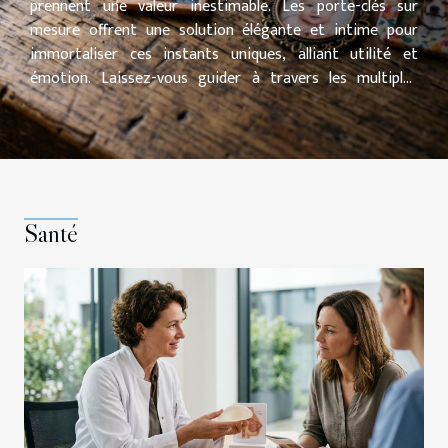
prennent une valeur inestimable. Les porte-clés sur
mesure offrent une solution élégante et intime pour
immortaliser ces instants uniques, alliant utilité et
émotion. Laissez-vous guider à travers les multiples
façons dont ces petits objets du quotidien peuvent
devenir de véritables trésors de mémoire, et découvrez
pourquoi ils méritent toute votre attention.
L’importance des souvenirs personnalisés Personnaliser
un souvenir offre une dimension profonde à l’objet
offert, car il devient bien plus qu’un simple accessoire du
Santé
quotidien. Un porte-clé personnalisé se transforme en
cadeau émotionnel, capable de renforcer le lien affectif
entre celui qui l’offre et celui qui le reçoit...