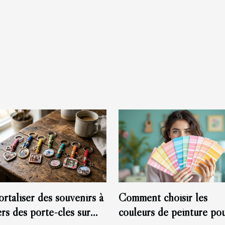
rtaliser des souvenirs à
Comment choisir les
ers des porte-clés sur
couleurs de peinture po