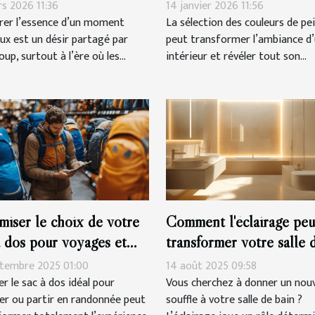
re
harmoniser votre espace
rs 2026 11:36
14 janvier 2026 11:56
rer l’essence d’un moment
La sélection des couleurs de pe
ux est un désir partagé par
peut transformer l’ambiance d
up, surtout à l’ère où les...
intérieur et révéler tout son...
miser le choix de votre
Comment l'éclairage peu
à dos pour voyages et
transformer votre salle 
onnées
bain ?
ptembre 2025 01:00
14 août 2025 09:58
r le sac à dos idéal pour
Vous cherchez à donner un nou
er ou partir en randonnée peut
souffle à votre salle de bain ?