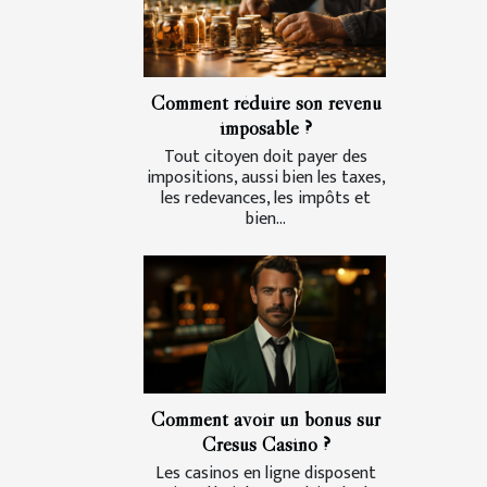
Comment réduire son revenu
imposable ?
Tout citoyen doit payer des
impositions, aussi bien les taxes,
les redevances, les impôts et
bien...
Comment avoir un bonus sur
Cresus Casino ?
Les casinos en ligne disposent