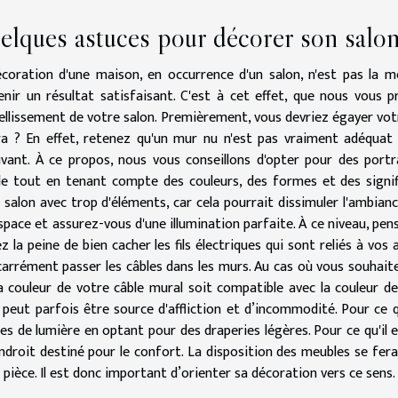
elques astuces pour décorer son salo
coration d'une maison, en occurrence d'un salon, n'est pas la me
enir un résultat satisfaisant. C'est à cet effet, que nous vous 
ellissement de votre salon. Premièrement, vous devriez égayer vo
ra ? En effet, retenez qu'un mur nu n'est pas vraiment adéquat
ant. À ce propos, nous vous conseillons d'opter pour des portra
e tout en tenant compte des couleurs, des formes et des signifi
 salon avec trop d'éléments, car cela pourrait dissimuler l'ambianc
espace et assurez-vous d'une illumination parfaite. À ce niveau, pens
z la peine de bien cacher les fils électriques qui sont reliés à vos 
carrément passer les câbles dans les murs. Au cas où vous souhaite
a couleur de votre câble mural soit compatible avec la couleur de
 peut parfois être source d'affliction et d’incommodité. Pour ce q
es de lumière en optant pour des draperies légères. Pour ce qu'il 
ndroit destiné pour le confort. La disposition des meubles se fer
 pièce. Il est donc important d’orienter sa décoration vers ce sens.