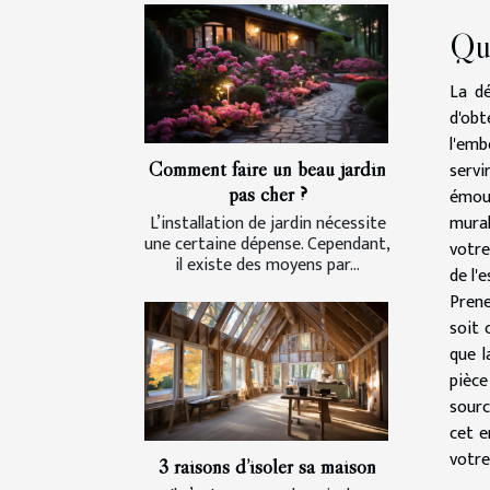
Qu
La dé
d'obt
l'emb
Comment faire un beau jardin
servi
pas cher ?
émouv
L’installation de jardin nécessite
mural
une certaine dépense. Cependant,
votre
il existe des moyens par...
de l'
Prene
soit 
que l
pièce
sourc
cet e
votre
3 raisons d’isoler sa maison