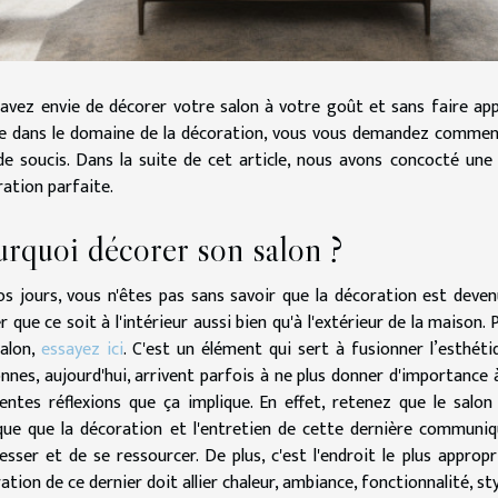
avez envie de décorer votre salon à votre goût et sans faire app
e dans le domaine de la décoration, vous vous demandez comment 
de soucis. Dans la suite de cet article, nous avons concocté une
ration parfaite.
urquoi décorer son salon ?
s jours, vous n'êtes pas sans savoir que la décoration est deve
r que ce soit à l'intérieur aussi bien qu'à l'extérieur de la mais
alon,
essayez ici
. C'est un élément qui sert à fusionner l’esthéti
nnes, aujourd'hui, arrivent parfois à ne plus donner d'importance à
rentes réflexions que ça implique. En effet, retenez que le salo
que que la décoration et l'entretien de cette dernière commun
esser et de se ressourcer. De plus, c'est l'endroit le plus approp
ation de ce dernier doit allier chaleur, ambiance, fonctionnalité, sty