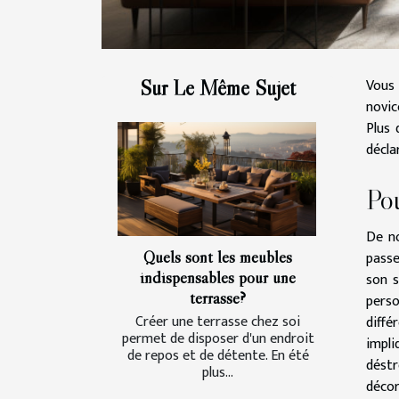
Vous 
Sur Le Même Sujet
novic
Plus 
décla
Po
De no
Quels sont les meubles
passe
indispensables pour une
son s
terrasse?
perso
Créer une terrasse chez soi
diffé
permet de disposer d'un endroit
impli
de repos et de détente. En été
déstr
plus...
décor