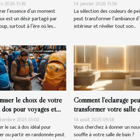
re
harmoniser votre espace
rs 2026 11:36
14 janvier 2026 11:56
rer l’essence d’un moment
La sélection des couleurs de pe
ux est un désir partagé par
peut transformer l’ambiance d
up, surtout à l’ère où les...
intérieur et révéler tout son...
miser le choix de votre
Comment l'éclairage peu
à dos pour voyages et
transformer votre salle 
onnées
bain ?
ptembre 2025 01:00
14 août 2025 09:58
r le sac à dos idéal pour
Vous cherchez à donner un nou
er ou partir en randonnée peut
souffle à votre salle de bain ?