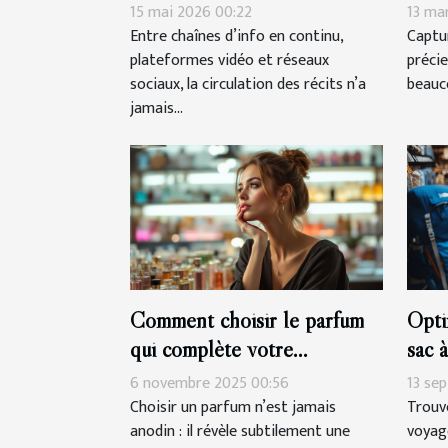
manipulation
mesu
15 mai 2026 00:22
13 ma
Entre chaînes d’info en continu,
Captu
plateformes vidéo et réseaux
précie
sociaux, la circulation des récits n’a
beauco
jamais...
Comment choisir le parfum
Opti
qui complète votre
sac 
personnalité?
rand
6 novembre 2025 00:56
13 se
Choisir un parfum n’est jamais
Trouve
anodin : il révèle subtilement une
voyag