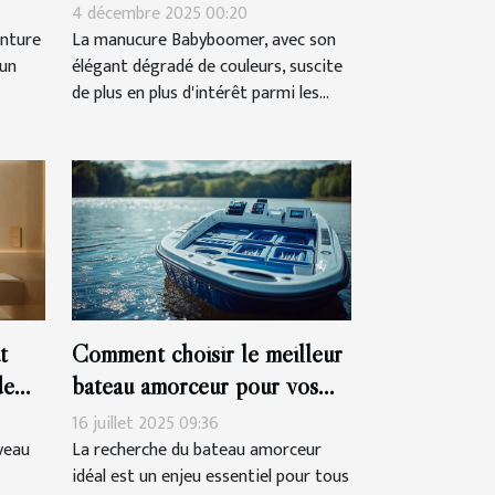
 ?
d'une manucure Babyboomer
4 décembre 2025 00:20
?
inture
La manucure Babyboomer, avec son
’un
élégant dégradé de couleurs, suscite
de plus en plus d'intérêt parmi les...
t
Comment choisir le meilleur
de
bateau amorceur pour vos
sessions de pêche ?
16 juillet 2025 09:36
veau
La recherche du bateau amorceur
idéal est un enjeu essentiel pour tous