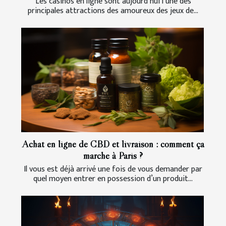
Les casinos en ligne sont aujourd’hui l’une des
principales attractions des amoureux des jeux de...
Achat en ligne de CBD et livraison : comment ça
marche à Paris ?
Il vous est déjà arrivé une fois de vous demander par
quel moyen entrer en possession d’un produit...