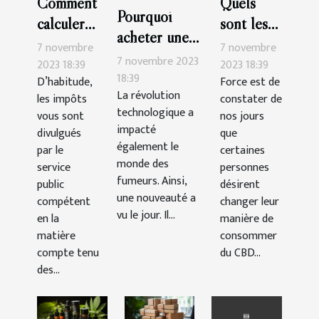
Comment
Quels
Pourquoi
calculer
sont les
acheter une
soi-même
bienfaits
7 novembre
7 novembre
cigarette
7 novembre 2023
son impôt
du thé au
2023 18:39
2023 18:39
électronique ?
18:39
D’habitude,
Force est de
en
CBD ?
La révolution
les impôts
constater de
France ?
technologique a
vous sont
nos jours
impacté
divulgués
que
également le
par le
certaines
monde des
service
personnes
fumeurs. Ainsi,
public
désirent
une nouveauté a
compétent
changer leur
vu le jour. Il...
en la
manière de
matière
consommer
compte tenu
du CBD...
des...