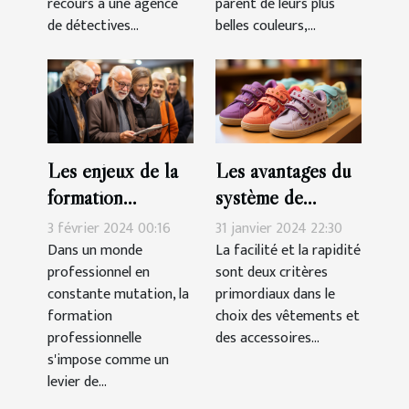
parent de leurs plus
recours à une agence
et efficaces
belles couleurs,...
de détectives...
Les enjeux de la
Les avantages du
formation
système de
professionnelle
fermeture à
3 février 2024 00:16
31 janvier 2024 22:30
pour les seniors
scratch pour les
Dans un monde
La facilité et la rapidité
professionnel en
sont deux critères
chaussures des
constante mutation, la
primordiaux dans le
filles
formation
choix des vêtements et
professionnelle
des accessoires...
s'impose comme un
levier de...