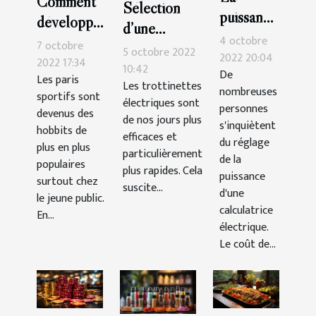
Comment
Sélection
puissance
développer
d’une
de
4 octobre
sa
7 octobre
trottinette
5 octobre 2022
compteur
2022 20:04
technique
2022 17:34
électrique :
10:42
De
: quel est
Les paris
pour
Les trottinettes
voici 3
nombreuses
sportifs sont
le
électriques sont
gagner
personnes
critères
devenus des
meilleur
de nos jours plus
dans les
s'inquiètent
hobbits de
efficaces et
choix ?
du réglage
paris
plus en plus
particulièrement
de la
sportifs ?
populaires
plus rapides. Cela
puissance
surtout chez
suscite...
d'une
le jeune public.
calculatrice
En...
électrique.
Le coût de...