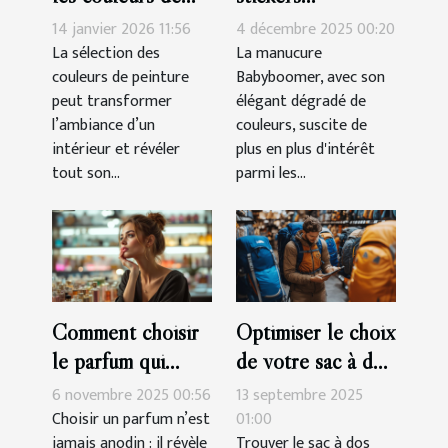
peinture pour
simplifient-ils la
14 janvier 2026 11:56
4 décembre 2025 00:20
harmoniser votre
réalisation d'une
La sélection des
La manucure
couleurs de peinture
Babyboomer, avec son
espace ?
manucure
peut transformer
élégant dégradé de
Babyboomer ?
l’ambiance d’un
couleurs, suscite de
intérieur et révéler
plus en plus d'intérêt
tout son...
parmi les...
Comment choisir
Optimiser le choix
le parfum qui
de votre sac à dos
complète votre
pour voyages et
6 novembre 2025 00:56
13 septembre 2025
personnalité?
randonnées
Choisir un parfum n’est
01:00
jamais anodin : il révèle
Trouver le sac à dos