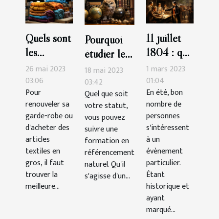
Quels sont
11 juillet
Pourquoi
les
1804 : que
étudier le
avantages
retenir du
SEO ?
26 mai 2023
1 mars 2023
18 mai 2023
de faire ses
duel au
03:06
01:04
03:42
Pour
En été, bon
Quel que soit
achats
pistolet
renouveler sa
nombre de
votre statut,
d’articles
mémorable
garde-robe ou
personnes
vous pouvez
textiles
à New
d'acheter des
s'intéressent
suivre une
chez un
York ?
articles
à un
formation en
grossiste ?
textiles en
évènement
référencement
gros, il faut
particulier.
naturel. Qu'il
trouver la
Étant
s'agisse d'un...
meilleure...
historique et
ayant
marqué...