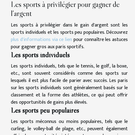
Les sports à privilégier pour gagner de
l'argent
Les sports à privilégier dans le gain d'argent sont les
sports individuels et les sports peu populaires. Découvrez
plus d'informations via ce lien
pour connaître les astuces
pour gagner gros aux paris sportifs.
Les sports individuels
Les sports individuels, tels que le tennis, le golf, la boxe,
etc., sont souvent considérés comme des sports sur
lesquels il est plus facile de parier avec succès. Les paris
sur les sports individuels sont généralement basés sur le
classement et la forme des athlètes, ce qui peut offrir
des opportunités de gains plus élevés.
Les sports peu populaires
Les sports méconnus ou moins populaires, tels que le
curling, le volley-ball de plage, etc., peuvent également