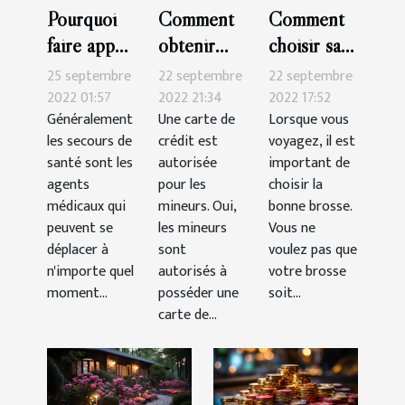
Pourquoi
Comment
Comment
faire appel
obtenir
choisir sa
à un
une carte
brosse à
25 septembre
22 septembre
22 septembre
secours de
de crédit
cheveux
2022 01:57
2022 21:34
2022 17:52
Généralement
Une carte de
Lorsque vous
santé ?
pour
pour les
les secours de
crédit est
voyagez, il est
mineur ?
voyages ?
santé sont les
autorisée
important de
agents
pour les
choisir la
médicaux qui
mineurs. Oui,
bonne brosse.
peuvent se
les mineurs
Vous ne
déplacer à
sont
voulez pas que
n'importe quel
autorisés à
votre brosse
moment...
posséder une
soit...
carte de...