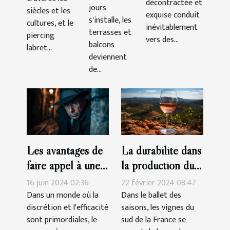
décontractée et
et
jours
inférieurs
siècles et les
exquise conduit
s'installe, les
balcons
cultures, et le
inévitablement
terrasses et
piercing
vers des...
balcons
labret...
deviennent
de...
La durabilité dans
Les avantages de
la production du
faire appel à une
vin rosé Côtes-
agence de
22 février 2024 08:47
16 juin 2024 02:36
de-Provence
détectives privés
Dans le ballet des
Dans un monde où la
saisons, les vignes du
discrétion et l'efficacité
agréée pour des
sud de la France se
sont primordiales, le
enquêtes discrètes