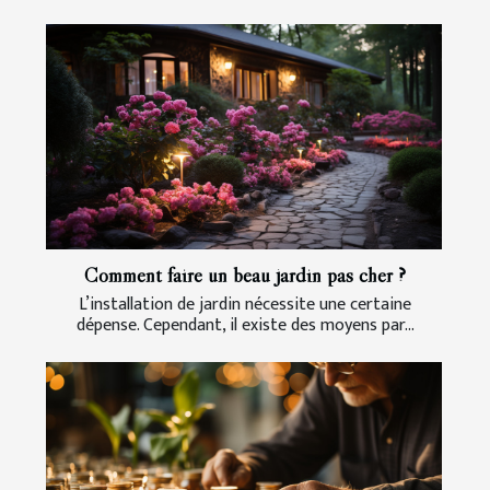
Comment faire un beau jardin pas cher ?
L’installation de jardin nécessite une certaine
dépense. Cependant, il existe des moyens par...