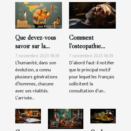
Que devez-vous
Comment
savoir sur la
l’ostéopathie
génération des
peut-il soulager
7 novembre 2023 18:39
7 novembre 2023 18:39
Millennials ?
les douleurs du
L’humanité, dans son
D’abord faut-il notifier
évolution, a connu
que le principal motif
corps ?
plusieurs générations
pour lequel les Français
d’hommes, chacune
sollicitent la
avec ses réalités.
consultation d’un...
L’arrivée...