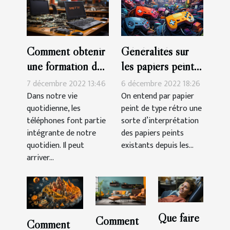
Comment obtenir
Généralités sur
une formation de
les papiers peints
réparation de
de type rétro
7 décembre 2022 13:46
6 décembre 2022 18:26
smartphone à
Dans notre vie
On entend par papier
quotidienne, les
peint de type rétro une
Montpelier ?
téléphones font partie
sorte d’interprétation
intégrante de notre
des papiers peints
quotidien. Il peut
existants depuis les...
arriver...
Que faire
Comment
Comment