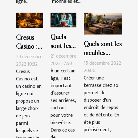
ligne....
monnaies et...
Quels
Cresus
Quels sont les
sont les
Casino :
meubles
critères
les
21 décembre
29 décembre
indispensables
15 décembre 2022
de choix
2022 17:50
astuces
2022 10:32
pour une
20:00
À un certain
Cresus
d’une
pour
Créer une
âge, il est
Casino est
terrasse?
assurance
gagner
terrasse chez soi
important
un casino en
santé ?
facilement
permet de
d’assurer
ligne qui
disposer d'un
ses arrières,
propose un
endroit de repos
surtout
large choix
et de détente. En
pour votre
de jeux
été plus
bien-être.
parmi
précisément,...
Dans ce cas
lesquels se
de...