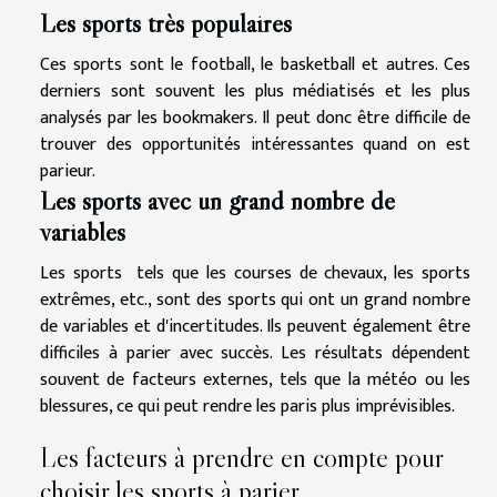
Les sports très populaires
Ces sports sont le football, le basketball et autres. Ces
derniers sont souvent les plus médiatisés et les plus
analysés par les bookmakers. Il peut donc être difficile de
trouver des opportunités intéressantes quand on est
parieur.
Les sports avec un grand nombre de
variables
Les sports tels que les courses de chevaux, les sports
extrêmes, etc., sont des sports qui ont un grand nombre
de variables et d'incertitudes. Ils peuvent également être
difficiles à parier avec succès. Les résultats dépendent
souvent de facteurs externes, tels que la météo ou les
blessures, ce qui peut rendre les paris plus imprévisibles.
Les facteurs à prendre en compte pour
choisir les sports à parier