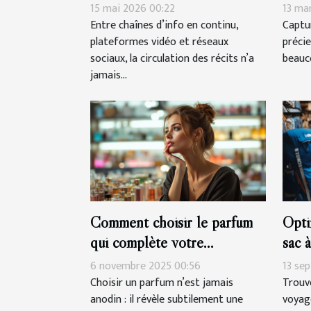
manipulation
mesu
15 mai 2026 00:22
13 ma
Entre chaînes d’info en continu,
Captu
plateformes vidéo et réseaux
précie
sociaux, la circulation des récits n’a
beauco
jamais...
Comment choisir le parfum
Opti
qui complète votre
sac 
personnalité?
rand
6 novembre 2025 00:56
13 se
Choisir un parfum n’est jamais
Trouve
anodin : il révèle subtilement une
voyag