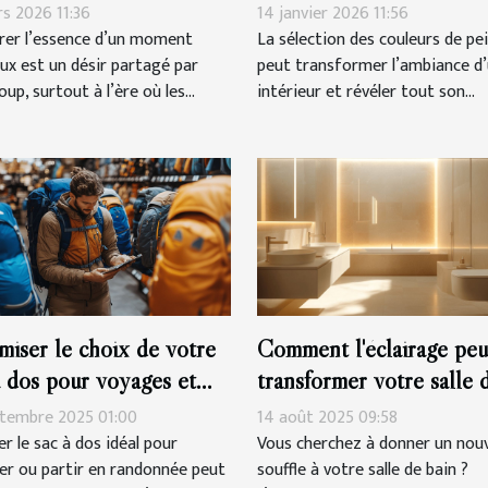
re
harmoniser votre espace
rs 2026 11:36
14 janvier 2026 11:56
rer l’essence d’un moment
La sélection des couleurs de pe
ux est un désir partagé par
peut transformer l’ambiance d
up, surtout à l’ère où les...
intérieur et révéler tout son...
miser le choix de votre
Comment l'éclairage peu
à dos pour voyages et
transformer votre salle 
onnées
bain ?
ptembre 2025 01:00
14 août 2025 09:58
r le sac à dos idéal pour
Vous cherchez à donner un nou
er ou partir en randonnée peut
souffle à votre salle de bain ?