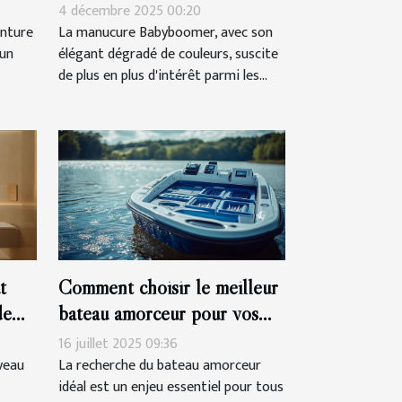
 ?
d'une manucure Babyboomer
4 décembre 2025 00:20
?
inture
La manucure Babyboomer, avec son
’un
élégant dégradé de couleurs, suscite
de plus en plus d'intérêt parmi les...
t
Comment choisir le meilleur
de
bateau amorceur pour vos
sessions de pêche ?
16 juillet 2025 09:36
veau
La recherche du bateau amorceur
idéal est un enjeu essentiel pour tous