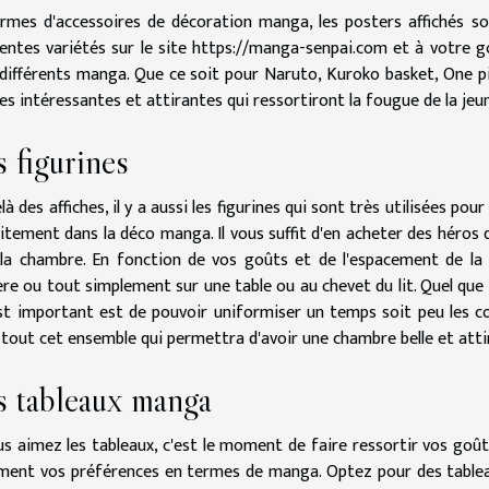
rmes d'accessoires de décoration manga, les posters affichés son
rentes variétés sur le site
https://manga-senpai.com
et à votre go
différents manga. Que ce soit pour Naruto, Kuroko basket, One p
hes intéressantes et attirantes qui ressortiront la fougue de la je
 figurines
là des affiches, il y a aussi les figurines qui sont très utilisées pou
itement dans la déco manga. Il vous suffit d'en acheter des héros q
la chambre. En fonction de vos goûts et de l'espacement de la p
re ou tout simplement sur une table ou au chevet du lit. Quel que 
st important est de pouvoir uniformiser un temps soit peu les coul
 tout cet ensemble qui permettra d'avoir une chambre belle et atti
s tableaux manga
us aimez les tableaux, c'est le moment de faire ressortir vos goû
ment vos préférences en termes de manga. Optez pour des tableau