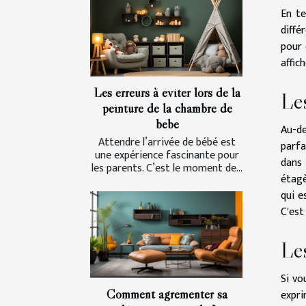
En te
diffé
pour 
affic
Les erreurs à éviter lors de la
Les
peinture de la chambre de
bébé
Au-de
Attendre l’arrivée de bébé est
parfa
une expérience fascinante pour
dans 
les parents. C’est le moment de...
étagè
qui e
C'est
Le
Si vo
Comment agrémenter sa
expri