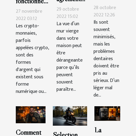
fonctionnent
d’urgence
sa
28 octobre
29 octobre
les crypto-
27 novembre
dentaire ?
2022 12:26
décoration
2022 15:02
monnaies ?
2022 03:12
Ils sont
La vue d’un
murale ?
Les crypto-
souvent
mur vierge
monnaies,
minimisés,
dans votre
parfois
mais les
maison peut
appelées crypto,
problèmes
être
sont des
dentaires
dérangeante
formes
doivent être
parce qu’ils
d'argent qui
pris au
peuvent
existent sous
sérieux. D’un
souvent
forme
léger mal
paraître...
numérique ou...
de...
La
Comment
Sélection