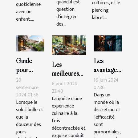
quand il est
cultures, et le
espace
quotidienne
question
piercing
avec un
d'intégrer
labret...
enfant....
des...
Guide
Les
Les
pour
avantages
meilleures
choisir le
de faire
20
16 juin 2024
tables pour
6 août 2024
store
appel à
septembre
02:36
une cuisine
23:40
2024 01:56
Dans un
banne
une
La quête d'une
décontractée
Lorsque le
monde où la
parfait
agence de
expérience
et
soleil brille et
discrétion et
culinaire à la
pour
détectives
que la
l'efficacité
savoureuse
fois
terrasses
privés
douceur des
sont
décontractée et
et balcons
jours
agréée
primordiales,
exquise conduit