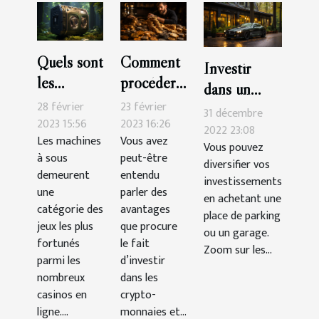
Quels sont
Comment
Investir
les
procéder
dans un
meilleures
pour
28 février
23 février
garage ou
31 décembre
machines à
acheter
2023 15:56
2023 16:26
une place de
2022 23:08
Les machines
Vous avez
sous-
des
Vous pouvez
parking :
à sous
peut-être
catégorie
crypto-
diversifier vos
quels atouts
demeurent
entendu
investissements
aventure ?
monnaies
?
une
parler des
en achetant une
en tant
catégorie des
avantages
place de parking
jeux les plus
que
que procure
ou un garage.
fortunés
le fait
débutant ?
Zoom sur les...
parmi les
d’investir
nombreux
dans les
casinos en
crypto-
ligne....
monnaies et...