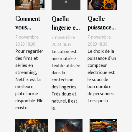
Comment
Quelle
Quelle
vous
puissance
lingerie en
abonner à
de
coton
7 novembre
7 novembre
7 novembre
Netflix ?
compteur
choisir ?
2023 18:39
2023 18:39
2023 18:39
Pour regarder
Le choix de la
Le coton est
choisir ?
des films et
puissance d’un
une matière
séries en
compteur
textile utilisée
streaming,
électrique est
dans la
Netflix est la
le souci de
confection
meilleure
bon nombre
des lingeries.
plateforme
de personnes.
Très doux et
disponible. Elle
Lorsque la...
naturel, il est
existe...
le...