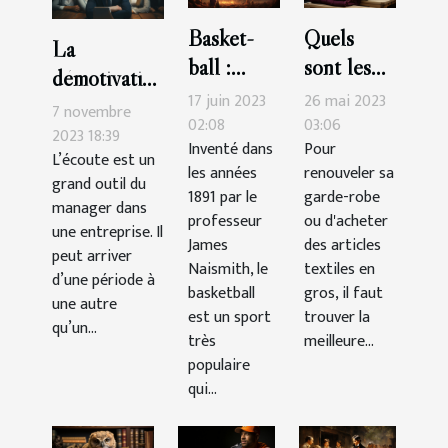
Basket-
Quels
La
ball :
sont les
démotivation
quelle est
avantages
17 juin 2023
26 mai 2023
du
7 novembre
la durée
de faire
02:08
03:06
personnel :
2023 18:39
Inventé dans
Pour
d’un
ses achats
L’écoute est un
comment la
les années
renouveler sa
match ?
d’articles
grand outil du
gérer ?
1891 par le
garde-robe
manager dans
textiles
professeur
ou d'acheter
une entreprise. Il
chez un
James
des articles
peut arriver
Naismith, le
grossiste ?
textiles en
d’une période à
basketball
gros, il faut
une autre
est un sport
trouver la
qu’un...
très
meilleure...
populaire
qui...