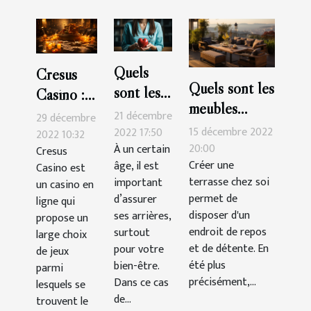
Quels
Cresus
Quels sont les
sont les
Casino :
meubles
critères
les
21 décembre
29 décembre
indispensables
15 décembre 2022
de choix
2022 17:50
astuces
2022 10:32
pour une
20:00
À un certain
Cresus
d’une
pour
Créer une
âge, il est
Casino est
terrasse?
assurance
gagner
terrasse chez soi
important
un casino en
santé ?
facilement
permet de
d’assurer
ligne qui
disposer d'un
ses arrières,
propose un
endroit de repos
surtout
large choix
et de détente. En
pour votre
de jeux
été plus
bien-être.
parmi
précisément,...
Dans ce cas
lesquels se
de...
trouvent le