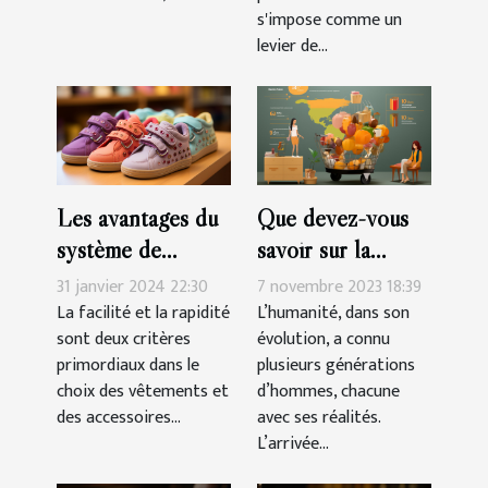
s'impose comme un
levier de...
Les avantages du
Que devez-vous
système de
savoir sur la
fermeture à
génération des
31 janvier 2024 22:30
7 novembre 2023 18:39
scratch pour les
Millennials ?
La facilité et la rapidité
L’humanité, dans son
sont deux critères
évolution, a connu
chaussures des
primordiaux dans le
plusieurs générations
filles
choix des vêtements et
d’hommes, chacune
des accessoires...
avec ses réalités.
L’arrivée...