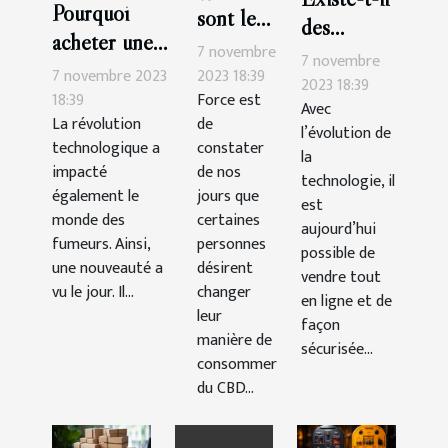
Pourquoi
sont les
des
acheter une
bienfaits
7 novembre
possibilités
7 novembre
cigarette
du thé au
7 novembre 2023
2023 18:39
de vendre
2023 18:39
électronique ?
18:39
Force est
CBD ?
Avec
le CBD en
La révolution
de
l’évolution de
ligne ?
technologique a
constater
la
impacté
de nos
technologie, il
également le
jours que
est
monde des
certaines
aujourd’hui
fumeurs. Ainsi,
personnes
possible de
une nouveauté a
désirent
vendre tout
vu le jour. Il...
changer
en ligne et de
leur
façon
manière de
sécurisée...
consommer
du CBD...