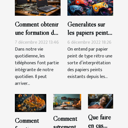
Comment obtenir
Généralités sur
une formation de
les papiers peints
réparation de
de type rétro
7 décembre 2022 13:46
6 décembre 2022 18:26
smartphone à
Dans notre vie
On entend par papier
quotidienne, les
peint de type rétro une
Montpelier ?
téléphones font partie
sorte d’interprétation
intégrante de notre
des papiers peints
quotidien. Il peut
existants depuis les...
arriver...
Que faire
Comment
Comment
en cas
agrémenter