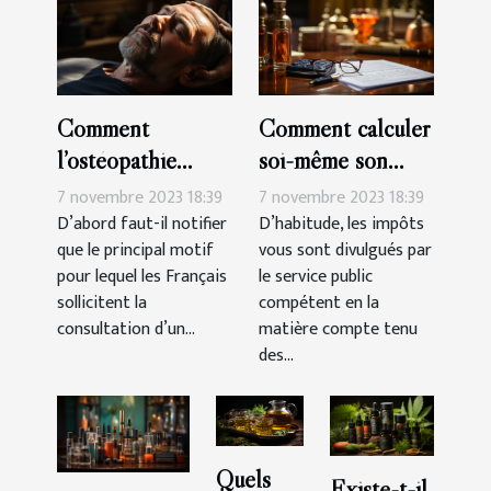
Comment
Comment calculer
l’ostéopathie
soi-même son
peut-il soulager
impôt en France ?
7 novembre 2023 18:39
7 novembre 2023 18:39
les douleurs du
D’abord faut-il notifier
D’habitude, les impôts
que le principal motif
vous sont divulgués par
corps ?
pour lequel les Français
le service public
sollicitent la
compétent en la
consultation d’un...
matière compte tenu
des...
Quels
Existe-t-il