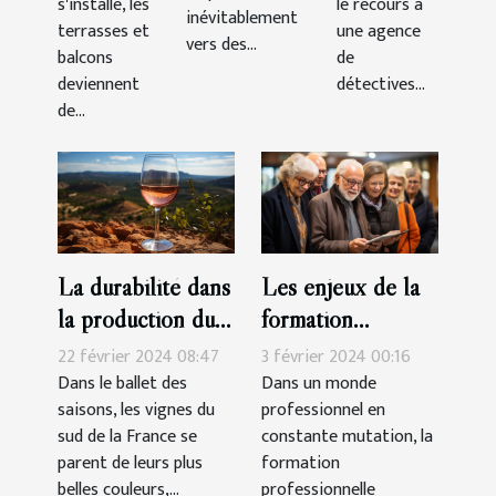
s'installe, les
le recours à
pour des
inévitablement
terrasses et
une agence
enquêtes
vers des...
balcons
de
discrètes
deviennent
détectives...
et
de...
efficaces
La durabilité dans
Les enjeux de la
la production du
formation
vin rosé Côtes-
professionnelle
22 février 2024 08:47
3 février 2024 00:16
de-Provence
pour les seniors
Dans le ballet des
Dans un monde
saisons, les vignes du
professionnel en
sud de la France se
constante mutation, la
parent de leurs plus
formation
belles couleurs,...
professionnelle