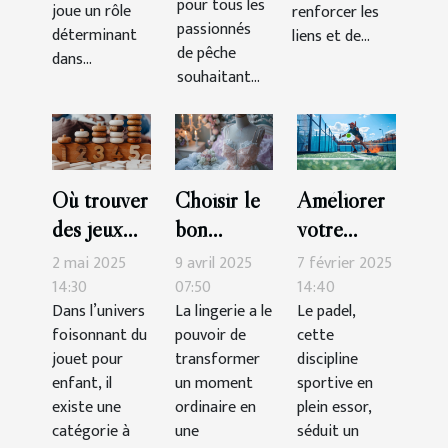
pour tous les
joue un rôle
renforcer les
passionnés
déterminant
liens et de...
de pêche
dans...
souhaitant...
Où trouver
Choisir le
Améliorer
des jeux
bon
votre
Montessori
ensemble
technique
2 mai 2025
9 avril 2025
7 février 2025
de qualité
de lingerie
de padel :
14:30
07:50
14:40
Dans l’univers
La lingerie a le
Le padel,
?
pour des
exercices
foisonnant du
pouvoir de
cette
occasions
pratiques
jouet pour
transformer
discipline
spéciales
enfant, il
un moment
sportive en
existe une
ordinaire en
plein essor,
catégorie à
une
séduit un