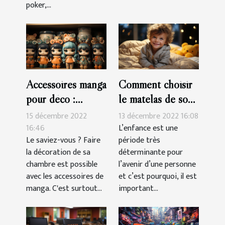
poker,...
Accessoires manga
Comment choisir
pour déco :
le matelas de son
parlons-en !
enfant?
15 décembre 2022
13 décembre 2022 16:08
16:46
L’enfance est une
Le saviez-vous ? Faire
période très
la décoration de sa
déterminante pour
chambre est possible
l’avenir d’une personne
avec les accessoires de
et c’est pourquoi, il est
manga. C'est surtout...
important...