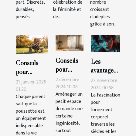
part. Discrets,
célébration de
nombre
durables,
la féminité et
croissant
pensés...
de...
d'adeptes
grâce à son...
Conseils
Les
Conseils
pour
avantages
pour
intégrer
esthétiques
2 décembre
maintenir et
27 novembre
21 janvier 2025
une
2024 10:08
des
2024 00:58
nettoyer
01:20
Aménager un
La fascination
armoire
piercings
Chaque parent
votre
petit espace
pour
sait que la
trois
labret
poussette
demande une
l'ornement
poussette est
portes
supérieurs
efficacement
certaine
corporel
un équipement
dans un
et
ingéniosité,
traverse les
indispensable
petit
surtout
inférieurs
siècles et les
dans la vie