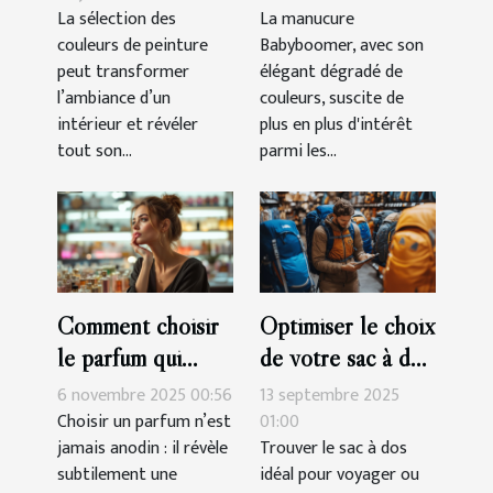
harmoniser votre
réalisation d'une
La sélection des
La manucure
couleurs de peinture
Babyboomer, avec son
espace ?
manucure
peut transformer
élégant dégradé de
Babyboomer ?
l’ambiance d’un
couleurs, suscite de
intérieur et révéler
plus en plus d'intérêt
tout son...
parmi les...
Comment choisir
Optimiser le choix
le parfum qui
de votre sac à dos
complète votre
pour voyages et
6 novembre 2025 00:56
13 septembre 2025
personnalité?
randonnées
Choisir un parfum n’est
01:00
jamais anodin : il révèle
Trouver le sac à dos
subtilement une
idéal pour voyager ou