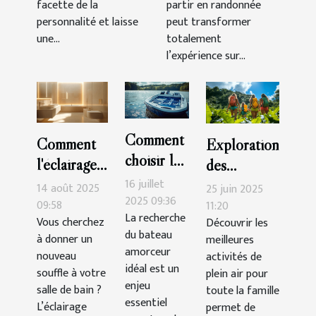
facette de la
partir en randonnée
personnalité et laisse
peut transformer
une...
totalement
l’expérience sur...
Comment
Comment
Exploration
choisir le
l'éclairage
des
meilleur
peut
16 juillet
meilleures
14 août 2025
25 juin 2025
bateau
2025 09:36
transformer
09:58
activités de
11:20
La recherche
amorceur
Vous cherchez
Découvrir les
votre salle
plein air
du bateau
à donner un
meilleures
pour vos
de bain ?
pour toute
amorceur
nouveau
activités de
sessions
la famille
idéal est un
souffle à votre
plein air pour
de pêche
enjeu
salle de bain ?
toute la famille
?
essentiel
L’éclairage
permet de