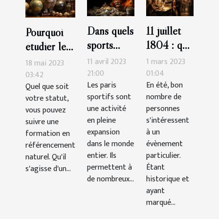
Dans quels
11 juillet
Pourquoi
sports
1804 : que
étudier le
faut-il
retenir du
SEO ?
11 avril 2023
1 mars 2023
18 mai 2023
parier pour
duel au
21:00
01:04
03:42
Les paris
En été, bon
Quel que soit
gagner
pistolet
sportifs sont
nombre de
votre statut,
plus
mémorable
une activité
personnes
vous pouvez
d'argent?
à New
en pleine
s'intéressent
suivre une
York ?
expansion
à un
formation en
dans le monde
évènement
référencement
entier. Ils
particulier.
naturel. Qu'il
permettent à
Étant
s'agisse d'un...
de nombreux...
historique et
ayant
marqué...