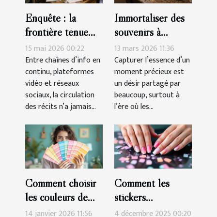
Enquête : la
Immortaliser des
frontière ténue
souvenirs à
entre information,
travers des porte-
15 mai 2026 00:22
13 mars 2026 11:36
culture et
clés sur mesure
Entre chaînes d’info en
Capturer l’essence d’un
continu, plateformes
moment précieux est
manipulation
vidéo et réseaux
un désir partagé par
sociaux, la circulation
beaucoup, surtout à
des récits n’a jamais...
l’ère où les...
Comment choisir
Comment les
les couleurs de
stickers
peinture pour
simplifient-ils la
14 janvier 2026 11:56
4 décembre 2025 00:20