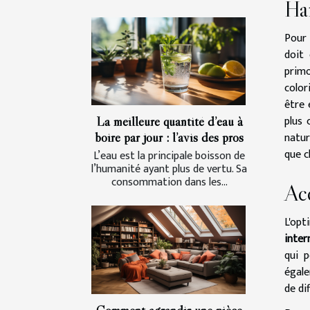
Ha
Pour 
doit 
primo
color
être 
plus 
La meilleure quantité d’eau à
natur
boire par jour : l’avis des pros
que c
L’eau est la principale boisson de
l’humanité ayant plus de vertu. Sa
consommation dans les...
Acc
L'opt
inter
qui 
égale
de dif
Comment agrandir une pièce