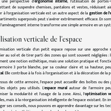
 une perspective d'
ergonomie interne
, l'utilisation de porte
ttant de suspendre chemises, pantalons et vestes, réduisant ai
r à l'organisation verticale est un autre aspect de la
gestion de l
rtiments superposés peut s'avérer extrêmement efficace. En somm
 l'aménagement interne transforme une simple armoire en un sys
lisation verticale de l'espace
imisation verticale d'un petit espace repose sur une approche
ier au sol et de tirer parti des zones qui sont souvent négligées : le
ment une notion esthétique, mais une solution pratique et fonction
armoire 3 porte blanche
, par sa couleur claire et sa hauteur, pe
cal
. Elle contribue à la fois à l'organisation et à la décoration de la p
ssus de cette armoire, l'espace peut accueillir des boîtes ou des
les objets peu utilisés. L'
espace mural
autour de l'armoire peu
iser la modularité et l'usage de la zone. Ainsi, l'
optimisation ve
es, mais à la réorganisation intelligente de l'espace existant. En i
ger ses conseils, nous pouvons en apprendre davantage sur les tech