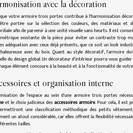
rmonisation avec la décoration
que votre armoire trois portes contribue à l'harmonisation décor
être portée sur la sélection des couleurs, des matériaux et d
rdiale afin de parvenir à une unité visuelle sans heurts. Il est conse
imétrique existante de la pièce pour éviter un contraste trop 
en adéquation avec ceux déjà présents, que ce soit un look indus
chaleureuse avec du bois. Quant au style décoratif, l'armoire do
elle du design global. Un décorateur d'intérieur pourra vous guider v
haque élément concoure à la beauté et à la fonctionnalité de votre 
essoires et organisation interne
imisation de l'espace au sein d'une armoire trois portes nécess
ne
et le choix judicieux des
accessoires armoire
. Pour cela, il est
permettront une classification méthodique des petits vêtemen
ment un atout considérable, car elles offrent la flexibilité nécess
férentes tailles.