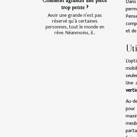
Dans
trop petite ?
perme
Avoir une grande n’est pas
Pense
réservé qu’à certaines
compa
personnes, tout le monde en
et de
rêve. Néanmoins, il...
Uti
L'opt
mobil
seule
Une
verti
Au-de
pour 
maxim
meubl
parta