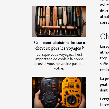
volum
de cr
atout
coin 
Cho
Comment choisir sa brosse à
Lorsq
cheveux pour les voyages ?
atmos
Lorsque vous voyagez, il est
trop
important de choisir la bonne
brosse. Vous ne voulez pas que
suff
votre...
centi
La
pr
peut 
dont 
L'
erg
l'acc