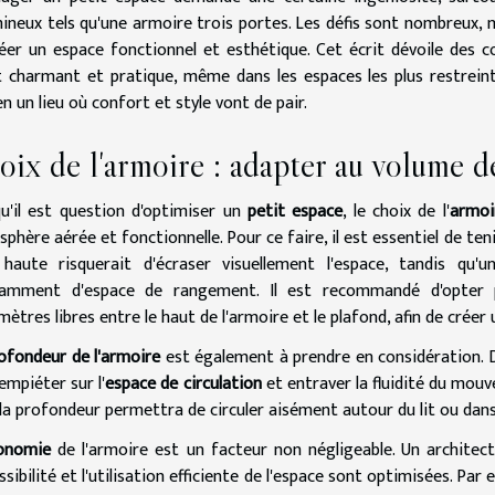
ineux tels qu'une armoire trois portes. Les défis sont nombreux, m
éer un espace fonctionnel et esthétique. Cet écrit dévoile des c
 charmant et pratique, même dans les espaces les plus restrei
en un lieu où confort et style vont de pair.
ix de l'armoire : adapter au volume d
u'il est question d'optimiser un
petit espace
, le choix de l'
armoi
phère aérée et fonctionnelle. Pour ce faire, il est essentiel de te
 haute risquerait d'écraser visuellement l'espace, tandis qu'
isamment d'espace de rangement. Il est recommandé d'opter 
mètres libres entre le haut de l'armoire et le plafond, afin de crée
ofondeur de l'armoire
est également à prendre en considération. 
empiéter sur l'
espace de circulation
et entraver la fluidité du mouv
la profondeur permettra de circuler aisément autour du lit ou dans
onomie
de l'armoire est un facteur non négligeable. Un architec
essibilité et l'utilisation efficiente de l'espace sont optimisées. P