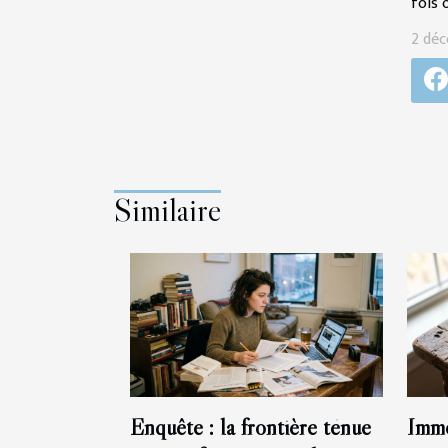
fois 
2 déc
Similaire
Enquête : la frontière ténue
Immo