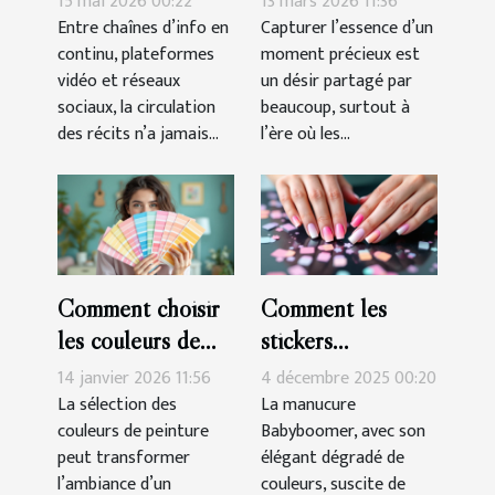
15 mai 2026 00:22
13 mars 2026 11:36
culture et
clés sur mesure
Entre chaînes d’info en
Capturer l’essence d’un
continu, plateformes
moment précieux est
manipulation
vidéo et réseaux
un désir partagé par
sociaux, la circulation
beaucoup, surtout à
des récits n’a jamais...
l’ère où les...
Comment choisir
Comment les
les couleurs de
stickers
peinture pour
simplifient-ils la
14 janvier 2026 11:56
4 décembre 2025 00:20
harmoniser votre
réalisation d'une
La sélection des
La manucure
couleurs de peinture
Babyboomer, avec son
espace ?
manucure
peut transformer
élégant dégradé de
Babyboomer ?
l’ambiance d’un
couleurs, suscite de