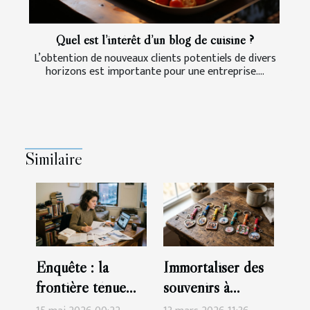
Quel est l’intérêt d’un blog de cuisine ?
L’obtention de nouveaux clients potentiels de divers
horizons est importante pour une entreprise....
Similaire
Enquête : la
Immortaliser des
frontière ténue
souvenirs à
entre information,
travers des porte-