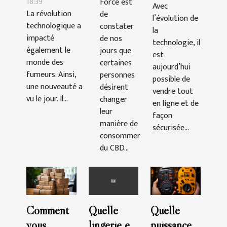
électronique ?
18:39
Force est
CBD ?
Avec
le CBD en
La révolution
de
l’évolution de
ligne ?
technologique a
constater
la
impacté
de nos
technologie, il
également le
jours que
est
monde des
certaines
aujourd’hui
fumeurs. Ainsi,
personnes
possible de
une nouveauté a
désirent
vendre tout
vu le jour. Il...
changer
en ligne et de
leur
façon
manière de
sécurisée...
consommer
du CBD...
Comment
Quelle
Quelle
vous
puissance
lingerie en