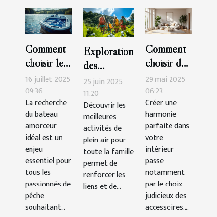
Comment
Comment
Exploration
choisir le
choisir des
des
meilleur
accessoires
meilleures
16 juillet 2025
29 mai 2025
25 juin 2025
bateau
pour
09:36
06:23
activités de
11:20
La recherche
Créer une
amorceur
maximiser
Découvrir les
plein air
du bateau
harmonie
meilleures
pour vos
l'harmonie
pour toute
amorceur
parfaite dans
activités de
sessions de
de votre
la famille
idéal est un
votre
plein air pour
pêche ?
intérieur
enjeu
intérieur
toute la famille
essentiel pour
passe
permet de
tous les
notamment
renforcer les
passionnés de
par le choix
liens et de...
pêche
judicieux des
souhaitant...
accessoires....