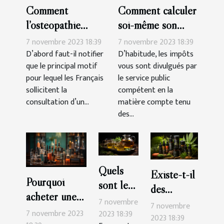
Comment
Comment calculer
l’ostéopathie
soi-même son
peut-il soulager
impôt en France ?
7 novembre 2023 18:39
7 novembre 2023 18:39
les douleurs du
D’abord faut-il notifier
D’habitude, les impôts
que le principal motif
vous sont divulgués par
corps ?
pour lequel les Français
le service public
sollicitent la
compétent en la
consultation d’un...
matière compte tenu
des...
Quels
Existe-t-il
Pourquoi
sont les
des
acheter une
bienfaits
7 novembre
possibilités
7 novembre
cigarette
du thé au
7 novembre 2023
2023 18:39
de vendre
2023 18:39