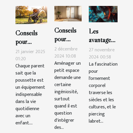
Conseils
Les
Conseils
pour
avantages
pour
intégrer
esthétiques
2 décembre
maintenir et
27 novembre
21 janvier 2025
une
2024 10:08
des
2024 00:58
nettoyer
01:20
Aménager un
La fascination
armoire
piercings
Chaque parent
votre
petit espace
pour
sait que la
trois
labret
poussette
demande une
l'ornement
poussette est
portes
supérieurs
efficacement
certaine
corporel
un équipement
dans un
et
ingéniosité,
traverse les
indispensable
petit
surtout
inférieurs
siècles et les
dans la vie
quand il est
cultures, et le
espace
quotidienne
question
piercing
avec un
d'intégrer
labret...
enfant....
des...