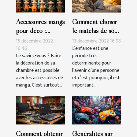
Accessoires manga
Comment choisir
pour déco :
le matelas de son
parlons-en !
enfant?
15 décembre 2022
13 décembre 2022 16:08
16:46
L’enfance est une
Le saviez-vous ? Faire
période très
la décoration de sa
déterminante pour
chambre est possible
l’avenir d’une personne
avec les accessoires de
et c’est pourquoi, il est
manga. C'est surtout...
important...
Comment obtenir
Généralités sur