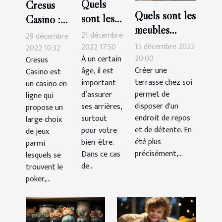
Quels
Cresus
Quels sont les
sont les
Casino :
meubles
critères
les
21 décembre
29 décembre
indispensables
15 décembre 2022
de choix
2022 17:50
astuces
2022 10:32
pour une
20:00
À un certain
Cresus
d’une
pour
Créer une
âge, il est
Casino est
terrasse?
assurance
gagner
terrasse chez soi
important
un casino en
santé ?
facilement
permet de
d’assurer
ligne qui
disposer d'un
ses arrières,
propose un
endroit de repos
surtout
large choix
et de détente. En
pour votre
de jeux
été plus
bien-être.
parmi
précisément,...
Dans ce cas
lesquels se
de...
trouvent le
poker,...