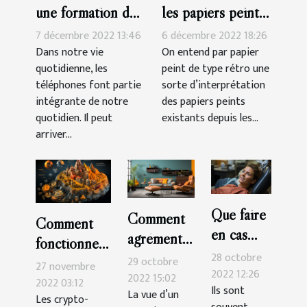
une formation de
les papiers peints
réparation de
de type rétro
7 décembre 2022 13:46
6 décembre 2022 18:26
smartphone à
Dans notre vie
On entend par papier
quotidienne, les
peint de type rétro une
Montpelier ?
téléphones font partie
sorte d’interprétation
intégrante de notre
des papiers peints
quotidien. Il peut
existants depuis les...
arriver...
Que faire
Comment
Comment
en cas
agrémenter
fonctionnent
d’urgence
sa
28 octobre
29 octobre
les crypto-
27 novembre
dentaire ?
2022 12:26
décoration
2022 15:02
monnaies ?
2022 03:12
Ils sont
La vue d’un
murale ?
Les crypto-