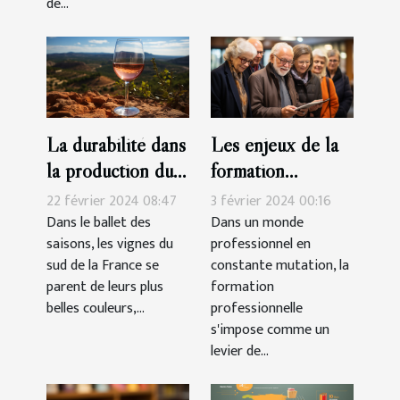
et
de...
efficaces
La durabilité dans
Les enjeux de la
la production du
formation
vin rosé Côtes-
professionnelle
22 février 2024 08:47
3 février 2024 00:16
de-Provence
pour les seniors
Dans le ballet des
Dans un monde
saisons, les vignes du
professionnel en
sud de la France se
constante mutation, la
parent de leurs plus
formation
belles couleurs,...
professionnelle
s'impose comme un
levier de...