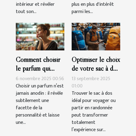
intérieur et révéler
plus en plus d'intérêt
tout son...
parmi les...
Comment choisir
Optimiser le choix
le parfum qui
de votre sac à dos
complète votre
pour voyages et
6 novembre 2025 00:56
13 septembre 2025
personnalité?
randonnées
Choisir un parfum n’est
01:00
jamais anodin : il révèle
Trouver le sac à dos
subtilement une
idéal pour voyager ou
facette de la
partir en randonnée
personnalité et laisse
peut transformer
une...
totalement
l’expérience sur...