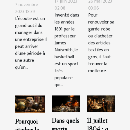
17 juin 2023
26 mai 2023
du
7 novembre
la durée
de faire
02:08
03:06
personnel :
2023 18:39
Inventé dans
Pour
d’un
ses achats
L’écoute est un
comment la
les années
renouveler sa
match ?
d’articles
grand outil du
gérer ?
1891 par le
garde-robe
manager dans
textiles
professeur
ou d'acheter
une entreprise. Il
chez un
James
des articles
peut arriver
Naismith, le
grossiste ?
textiles en
d’une période à
basketball
gros, il faut
une autre
est un sport
trouver la
qu’un...
très
meilleure...
populaire
qui...
Dans quels
11 juillet
Pourquoi
sports
1804 : que
étudier le