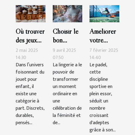
Où trouver
Choisir le
Améliorer
des jeux
bon
votre
Montessori
ensemble
technique
2 mai 2025
9 avril 2025
7 février 2025
de qualité
de lingerie
de padel :
14:30
07:50
14:40
Dans l’univers
La lingerie a le
Le padel,
?
pour des
exercices
foisonnant du
pouvoir de
cette
occasions
pratiques
jouet pour
transformer
discipline
spéciales
enfant, il
un moment
sportive en
existe une
ordinaire en
plein essor,
catégorie à
une
séduit un
part. Discrets,
célébration de
nombre
durables,
la féminité et
croissant
pensés...
de...
d'adeptes
grâce à son...