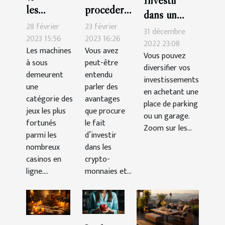
les
procéder
dans un
meilleures
pour
28 février
23 février
garage ou
31 décembre
machines à
acheter
2023 15:56
2023 16:26
une place de
2022 23:08
Les machines
Vous avez
sous-
des
Vous pouvez
parking :
à sous
peut-être
catégorie
crypto-
diversifier vos
quels atouts
demeurent
entendu
investissements
aventure ?
monnaies
?
une
parler des
en achetant une
en tant
catégorie des
avantages
place de parking
jeux les plus
que
que procure
ou un garage.
fortunés
le fait
débutant ?
Zoom sur les...
parmi les
d’investir
nombreux
dans les
casinos en
crypto-
ligne....
monnaies et...