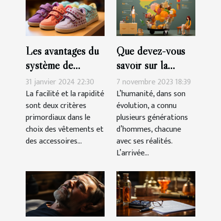
Les avantages du
Que devez-vous
système de
savoir sur la
fermeture à
génération des
31 janvier 2024 22:30
7 novembre 2023 18:39
scratch pour les
Millennials ?
La facilité et la rapidité
L’humanité, dans son
sont deux critères
évolution, a connu
chaussures des
primordiaux dans le
plusieurs générations
filles
choix des vêtements et
d’hommes, chacune
des accessoires...
avec ses réalités.
L’arrivée...