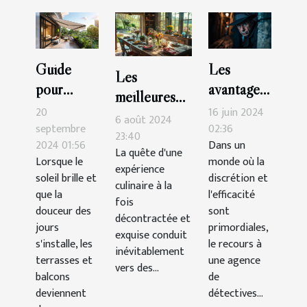
Guide
Les
Les
pour
avantages
meilleures
choisir le
de faire
20
16 juin 2024
tables pour
6 août 2024
store
appel à
septembre
02:36
une cuisine
23:40
2024 01:56
Dans un
banne
une
La quête d'une
décontractée
Lorsque le
monde où la
parfait
agence de
expérience
et
soleil brille et
discrétion et
culinaire à la
pour
détectives
que la
l'efficacité
savoureuse
fois
terrasses
privés
douceur des
sont
décontractée et
et balcons
jours
agréée
primordiales,
exquise conduit
s'installe, les
le recours à
pour des
inévitablement
terrasses et
une agence
enquêtes
vers des...
balcons
de
discrètes
deviennent
détectives...