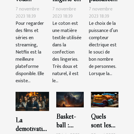
abonner à
de
coton
7 novembre
7 novembre
7 novembre
Netflix ?
compteur
choisir ?
2023 18:39
2023 18:39
2023 18:39
Pour regarder
Le choix de la
Le coton est
choisir ?
des films et
puissance d’un
une matière
séries en
compteur
textile utilisée
streaming,
électrique est
dans la
Netflix est la
le souci de
confection
meilleure
bon nombre
des lingeries.
plateforme
de personnes.
Très doux et
disponible. Elle
Lorsque la...
naturel, il est
existe...
le...
Basket-
Quels
La
ball :
sont les
démotivation
quelle est
avantages