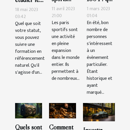
faut-il
retenir du
SEO ?
11 avril 2023
1 mars 2023
18 mai 2023
parier pour
duel au
21:00
01:04
03:42
Les paris
En été, bon
Quel que soit
gagner
pistolet
sportifs sont
nombre de
votre statut,
plus
mémorable
une activité
personnes
vous pouvez
d'argent?
à New
en pleine
s'intéressent
suivre une
York ?
expansion
à un
formation en
dans le monde
évènement
référencement
entier. Ils
particulier.
naturel. Qu'il
permettent à
Étant
s'agisse d'un...
de nombreux...
historique et
ayant
marqué...
Quels sont
Comment
Investir