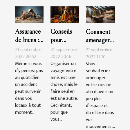
Assurance
Conseils
Comment
de biens :
pour
aménager
que faut-il
organiser
sa cuisine ?
21 septembre
21 septembre
21 septembre
savoir ?
seul un
2022 20:52
2022 20:16
2022 17:10
Même si vous
Organiser un
Vous
voyage
n’y pensez pas
voyage entre
souhaiteriez
au quotidien,
amis est une
aménager
un accident
chose, mais le
votre cuisine
peut survenir
faire seul en
afin d’avoir un
dans vos
est une autre.
peu plus
locaux à tout
Ceci étant,
d’espace et
moment....
pour que
être libre dans
vous...
vos
mouvements ...