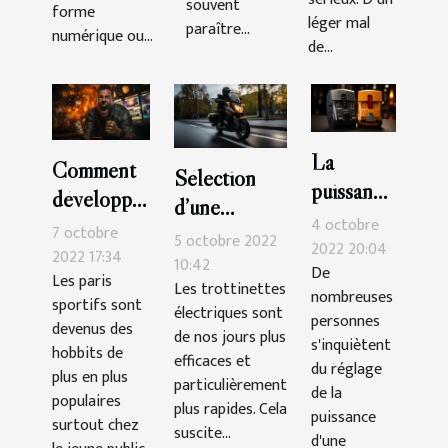
souvent
forme
léger mal
paraître...
numérique ou...
de...
La
Comment
Sélection
puissance
développer
d’une
de
4 octobre
sa
7 octobre
trottinette
5 octobre 2022
compteur
2022 20:04
technique
2022 17:34
électrique :
10:42
De
: quel est
Les paris
pour
Les trottinettes
voici 3
nombreuses
sportifs sont
le
électriques sont
gagner
personnes
critères
devenus des
meilleur
de nos jours plus
dans les
s'inquiètent
hobbits de
efficaces et
choix ?
du réglage
paris
plus en plus
particulièrement
de la
sportifs ?
populaires
plus rapides. Cela
puissance
surtout chez
suscite...
d'une