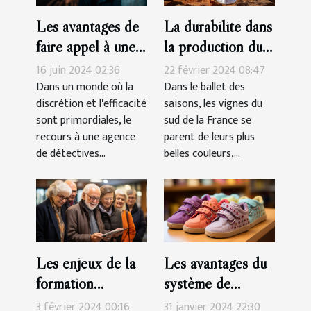
La durabilité dans
Les avantages de
la production du
faire appel à une
vin rosé Côtes-
agence de
22 février 2024 08:47
16 juin 2024 02:36
de-Provence
détectives privés
Dans le ballet des
Dans un monde où la
saisons, les vignes du
discrétion et l'efficacité
agréée pour des
sud de la France se
sont primordiales, le
enquêtes discrètes
parent de leurs plus
recours à une agence
et efficaces
belles couleurs,...
de détectives...
Les enjeux de la
Les avantages du
formation
système de
professionnelle
fermeture à
3 février 2024 00:16
31 janvier 2024 22:30