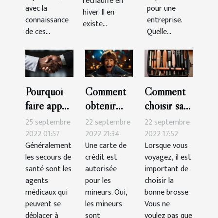
réchauffé en
avec la
pour une
hiver. Il en
connaissance
entreprise.
existe...
de ces...
Quelle...
Pourquoi
Comment
Comment
faire appel
obtenir
choisir sa
à un
une carte
brosse à
25 septembre
22 septembre
22 septembre
secours de
de crédit
cheveux
2022 01:57
2022 21:34
2022 17:52
Généralement
Une carte de
Lorsque vous
santé ?
pour
pour les
les secours de
crédit est
voyagez, il est
mineur ?
voyages ?
santé sont les
autorisée
important de
agents
pour les
choisir la
médicaux qui
mineurs. Oui,
bonne brosse.
peuvent se
les mineurs
Vous ne
déplacer à
sont
voulez pas que