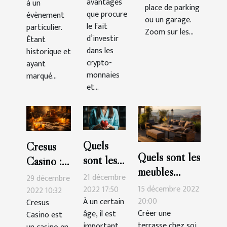
York ?
avantages
à un
place de parking
que
que procure
évènement
ou un garage.
le fait
particulier.
débutant ?
Zoom sur les...
d’investir
Étant
dans les
historique et
crypto-
ayant
monnaies
marqué...
et...
Quels
Cresus
Quels sont les
sont les
Casino :
meubles
critères
les
21 décembre
29 décembre
indispensables
15 décembre 2022
de choix
2022 17:50
astuces
2022 10:32
pour une
20:00
À un certain
Cresus
d’une
pour
Créer une
âge, il est
Casino est
terrasse?
assurance
gagner
terrasse chez soi
important