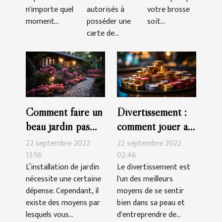
n'importe quel
autorisés à
votre brosse
moment...
posséder une
soit...
carte de...
Comment faire un
Divertissement :
beau jardin pas
comment jouer au
cher ?
casino en ligne
22 septembre 2022
22 septembre 2022
13:56
02:46
L’installation de jardin
Le divertissement est
nécessite une certaine
l'un des meilleurs
dépense. Cependant, il
moyens de se sentir
existe des moyens par
bien dans sa peau et
lesquels vous...
d'entreprendre de...