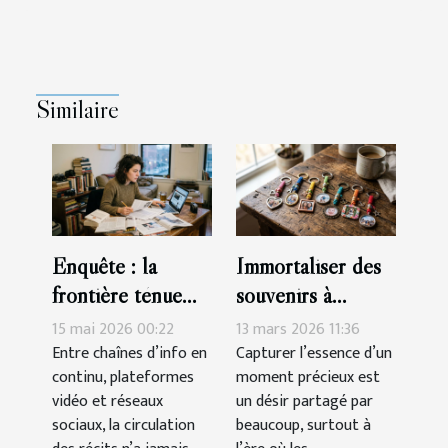
Similaire
Enquête : la
Immortaliser des
frontière ténue
souvenirs à
entre information,
travers des porte-
15 mai 2026 00:22
13 mars 2026 11:36
culture et
clés sur mesure
Entre chaînes d’info en
Capturer l’essence d’un
continu, plateformes
moment précieux est
manipulation
vidéo et réseaux
un désir partagé par
sociaux, la circulation
beaucoup, surtout à