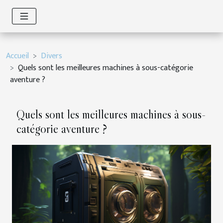
Accueil
Divers
Quels sont les meilleures machines à sous-catégorie
aventure ?
Quels sont les meilleures machines à sous-
catégorie aventure ?