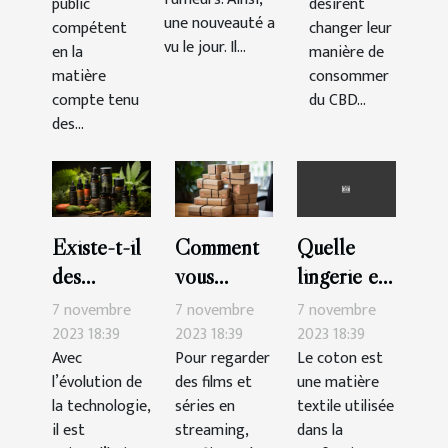
public
désirent
une nouveauté a
compétent
changer leur
vu le jour. Il...
en la
manière de
matière
consommer
compte tenu
du CBD...
des...
Existe-t-il
Comment
Quelle
des
vous
lingerie en
possibilités
abonner à
coton
7 novembre
7 novembre
7 novembre
de vendre
Netflix ?
choisir ?
2023 18:39
2023 18:39
2023 18:39
Avec
Pour regarder
Le coton est
le CBD en
l’évolution de
des films et
une matière
ligne ?
la technologie,
séries en
textile utilisée
il est
streaming,
dans la