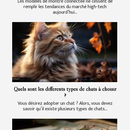
Les modèles de montre connectée ne cessent de
remplir les tendances du marché high-tech
aujourd’hui...
Quels sont les différents types de chats à choisir
?
Vous désirez adopter un chat ? Alors, vous devez
savoir qu’il existe plusieurs types de chats...