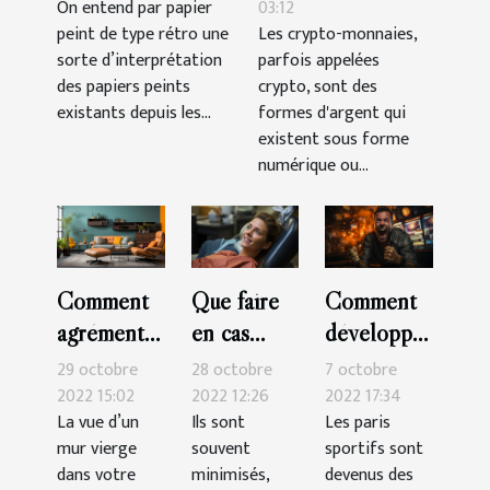
On entend par papier
03:12
peint de type rétro une
Les crypto-monnaies,
sorte d’interprétation
parfois appelées
des papiers peints
crypto, sont des
existants depuis les...
formes d'argent qui
existent sous forme
numérique ou...
Comment
Que faire
Comment
agrémenter
en cas
développer
sa
d’urgence
sa
29 octobre
28 octobre
7 octobre
décoration
dentaire ?
technique
2022 15:02
2022 12:26
2022 17:34
La vue d’un
Ils sont
Les paris
murale ?
pour
mur vierge
souvent
sportifs sont
gagner
dans votre
minimisés,
devenus des