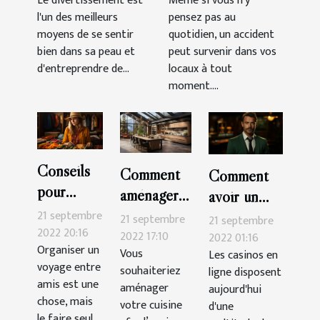
Le divertissement est
Même si vous n’y
l'un des meilleurs
pensez pas au
moyens de se sentir
quotidien, un accident
bien dans sa peau et
peut survenir dans vos
d'entreprendre de...
locaux à tout
moment....
Conseils
Comment
Comment
pour
aménager
avoir un
organiser
sa cuisine ?
21 septembre
bonus sur
21 septembre
21 septembre
seul un
2022 20:16
2022 17:10
Cresus
2022 01:16
Organiser un
voyage
Vous
Les casinos en
Casino ?
voyage entre
souhaiteriez
ligne disposent
amis est une
aménager
aujourd'hui
chose, mais
votre cuisine
d'une
le faire seul