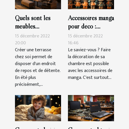
Quels sont les
Accessoires manga
meubles
pour déco :
indispensables
parlons-en !
15 décembre 2022
15 décembre 2022
pour une terrasse?
20:00
16:46
Créer une terrasse
Le saviez-vous ? Faire
chez soi permet de
la décoration de sa
disposer d'un endroit
chambre est possible
de repos et de détente.
avec les accessoires de
En été plus
manga. C'est surtout...
précisément,...