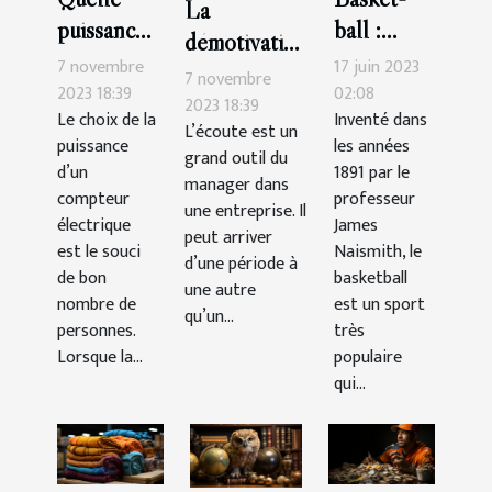
La
puissance
ball :
démotivation
de
quelle est
7 novembre
17 juin 2023
du
7 novembre
compteur
la durée
2023 18:39
02:08
personnel :
2023 18:39
Le choix de la
Inventé dans
choisir ?
d’un
L’écoute est un
comment la
puissance
les années
match ?
grand outil du
gérer ?
d’un
1891 par le
manager dans
compteur
professeur
une entreprise. Il
électrique
James
peut arriver
est le souci
Naismith, le
d’une période à
de bon
basketball
une autre
nombre de
est un sport
qu’un...
personnes.
très
Lorsque la...
populaire
qui...