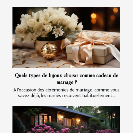
Quels types de bijoux choisir comme cadeau de
mariage ?
A l'occasion des cérémonies de mariage, comme vous
savez déjà, les mariés reçoivent habituellement...