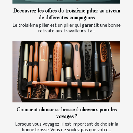
Découvrez les offres du troisième pilier au niveau
de différentes compagnies
Le troisième pilier est un pilier qui garantit une bonne
retraite aux travailleurs. La...
Comment choisir sa brosse à cheveux pour les
voyages ?
Lorsque vous voyagez, il est important de choisir la
bonne brosse. Vous ne voulez pas que votre...