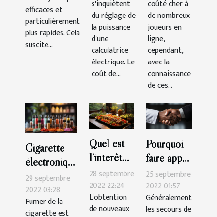
s'inquiètent
coûté cher à
efficaces et
choix ?
du réglage de
de nombreux
particulièrement
la puissance
joueurs en
plus rapides. Cela
d'une
ligne,
suscite...
calculatrice
cependant,
électrique. Le
avec la
coût de...
connaissance
de ces...
Quel est
Pourquoi
Cigarette
l’intérêt
faire appel
électronique
d’un blog
à un
28 septembre
25 septembre
:Que faut-il
29 septembre
de cuisine
2022 22:24
secours de
2022 01:57
savoir ?
2022 03:28
L’obtention
Généralement
?
santé ?
Fumer de la
de nouveaux
les secours de
cigarette est