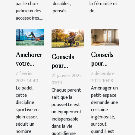
par le choix
durables,
la féminité et
judicieux des
pensés...
de...
accessoires....
Améliorer
Conseils
Conseils
votre
pour
pour
technique
intégrer
7 février
2 décembre
maintenir et
21 janvier 2025
de padel :
une
2025 14:40
2024 10:08
nettoyer
01:20
Le padel,
Aménager un
exercices
armoire
Chaque parent
votre
cette
petit espace
sait que la
pratiques
trois
poussette
discipline
demande une
poussette est
portes
efficacement
sportive en
certaine
un équipement
dans un
plein essor,
ingéniosité,
indispensable
séduit un
petit
surtout
dans la vie
nombre
quand il est
espace
quotidienne