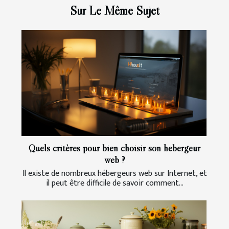
Sur Le Même Sujet
Quels critères pour bien choisir son hébergeur
web ?
Il existe de nombreux hébergeurs web sur Internet, et
il peut être difficile de savoir comment...