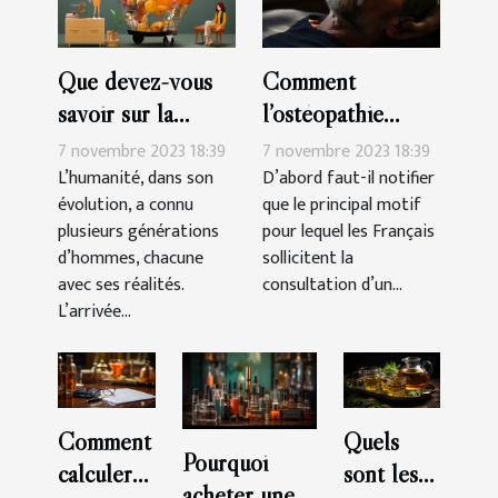
Que devez-vous
Comment
savoir sur la
l’ostéopathie
génération des
peut-il soulager
7 novembre 2023 18:39
7 novembre 2023 18:39
Millennials ?
les douleurs du
L’humanité, dans son
D’abord faut-il notifier
évolution, a connu
que le principal motif
corps ?
plusieurs générations
pour lequel les Français
d’hommes, chacune
sollicitent la
avec ses réalités.
consultation d’un...
L’arrivée...
Comment
Quels
Pourquoi
calculer
sont les
acheter une