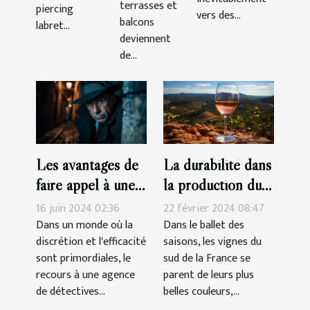
terrasses et
piercing
vers des...
balcons
labret...
deviennent
de...
La durabilité dans
Les avantages de
la production du
faire appel à une
vin rosé Côtes-
agence de
22 février 2024 08:47
16 juin 2024 02:36
de-Provence
détectives privés
Dans le ballet des
Dans un monde où la
saisons, les vignes du
discrétion et l'efficacité
agréée pour des
sud de la France se
sont primordiales, le
enquêtes discrètes
parent de leurs plus
recours à une agence
et efficaces
belles couleurs,...
de détectives...