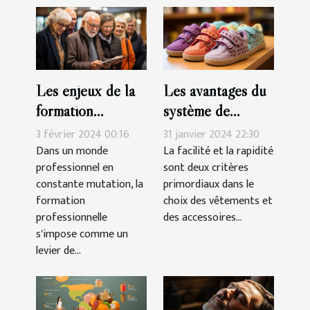
Les enjeux de la
Les avantages du
formation
système de
professionnelle
fermeture à
3 février 2024 00:16
31 janvier 2024 22:30
pour les seniors
scratch pour les
Dans un monde
La facilité et la rapidité
professionnel en
sont deux critères
chaussures des
constante mutation, la
primordiaux dans le
filles
formation
choix des vêtements et
professionnelle
des accessoires...
s'impose comme un
levier de...