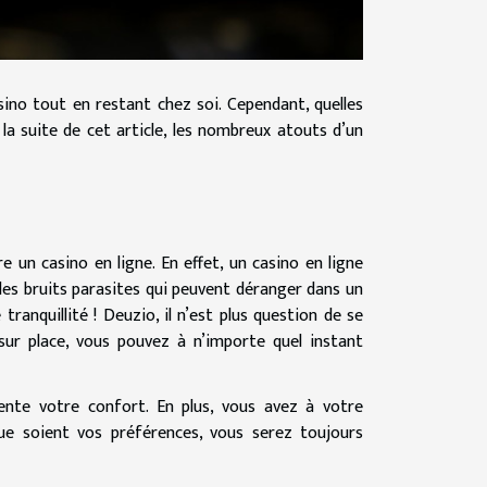
casino tout en restant chez soi. Cependant, quelles
la suite de cet article, les nombreux atouts d’un
re un casino en ligne. En effet, un casino en ligne
 des bruits parasites qui peuvent déranger dans un
tranquillité ! Deuzio, il n’est plus question de se
sur place, vous pouvez à n’importe quel instant
mente votre confort. En plus, vous avez à votre
 que soient vos préférences, vous serez toujours