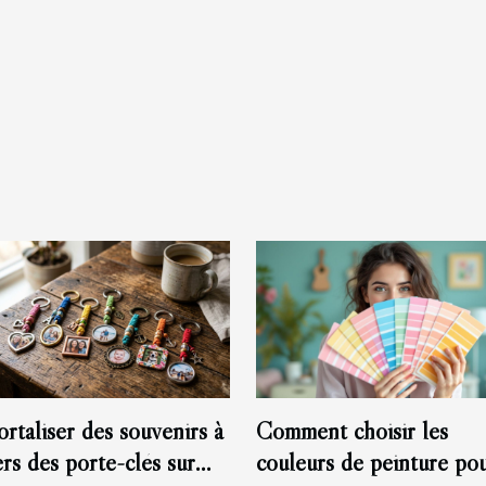
rtaliser des souvenirs à
Comment choisir les
ers des porte-clés sur
couleurs de peinture po