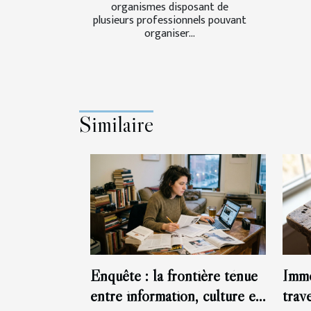
organismes disposant de
plusieurs professionnels pouvant
organiser...
Similaire
Enquête : la frontière ténue
Immo
entre information, culture et
trav