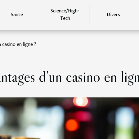
Science/High-
Santé
Divers
Tech
 casino en ligne ?
ntages d’un casino en lig