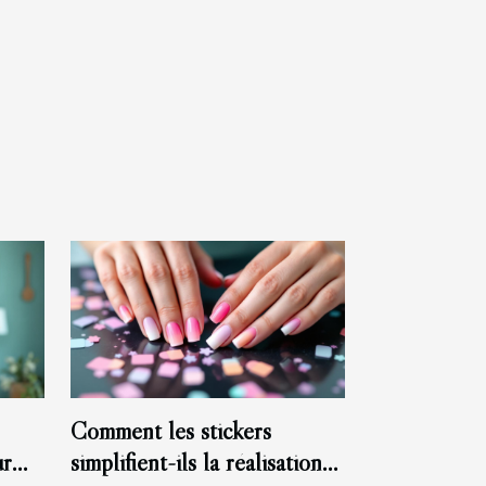
Comment les stickers
ur
simplifient-ils la réalisation