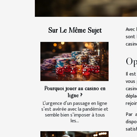
Avec 
Sur Le Même Sujet
sont 
casin
Op
Il es
vous 
Pourquoi jouer au casino en
casin
ligne ?
dépla
L’urgence d’un passage en ligne
rejoi
s’est avérée avec la pandémie et
Par a
semble bien s’imposer à tous
les...
dispo
satis