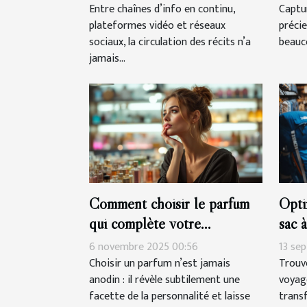
Entre chaînes d’info en continu,
Captu
plateformes vidéo et réseaux
précie
sociaux, la circulation des récits n’a
beauco
jamais...
Comment choisir le parfum
Opti
qui complète votre
sac 
personnalité?
rand
6 novembre 2025 00:56
13 se
Choisir un parfum n’est jamais
Trouve
anodin : il révèle subtilement une
voyag
facette de la personnalité et laisse
trans