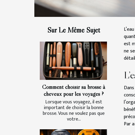
L’eau
Sur Le Même Sujet
quant
est m
ne se
détai
L’e
Comment choisir sa brosse à
Dans
cheveux pour les voyages ?
cons
Lorsque vous voyagez, il est
l’org
important de choisir la bonne
bénéf
brosse. Vous ne voulez pas que
préco
votre...
Par a