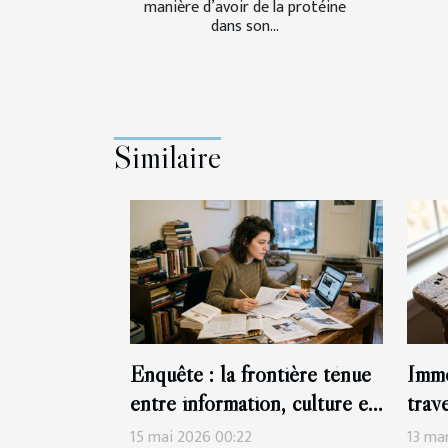
manière d’avoir de la protéine
dans son...
Similaire
Enquête : la frontière ténue
Immo
entre information, culture et
trav
manipulation
mesu
15 mai 2026 00:22
13 ma