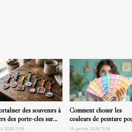
rtaliser des souvenirs à
Comment choisir les
ers des porte-clés sur
couleurs de peinture po
re
harmoniser votre espace
rs 2026 11:36
14 janvier 2026 11:56