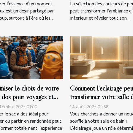
rer l’essence d’un moment
La sélection des couleurs de pe
ux est un désir partagé par
peut transformer l’ambiance d
up, surtout à l’ère où les...
intérieur et révéler tout son...
miser le choix de votre
Comment l'éclairage peu
à dos pour voyages et
transformer votre salle 
onnées
bain ?
ptembre 2025 01:00
14 août 2025 09:58
r le sac à dos idéal pour
Vous cherchez à donner un nou
er ou partir en randonnée peut
souffle à votre salle de bain ?
former totalement l’expérience
L’éclairage joue un rôle déterm