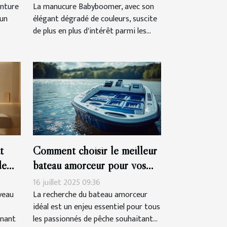
?
inture
La manucure Babyboomer, avec son
’un
élégant dégradé de couleurs, suscite
de plus en plus d'intérêt parmi les...
t
Comment choisir le meilleur
de
bateau amorceur pour vos
sessions de pêche ?
16 juillet 2025 09:36
veau
La recherche du bateau amorceur
idéal est un enjeu essentiel pour tous
inant
les passionnés de pêche souhaitant...