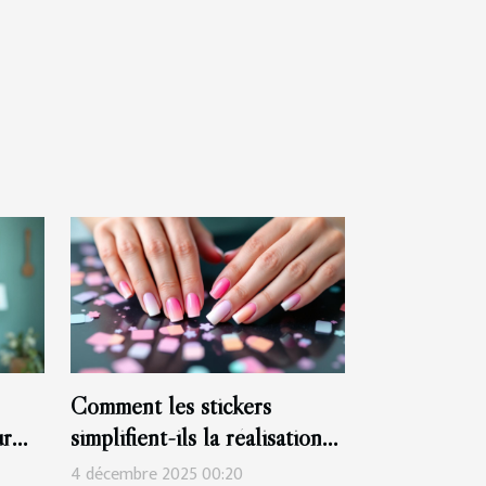
Comment les stickers
ur
simplifient-ils la réalisation
 ?
d'une manucure Babyboomer
4 décembre 2025 00:20