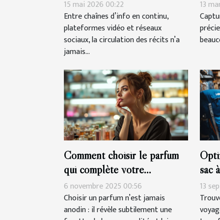
manipulation
mesu
15 mai 2026 00:22
13 ma
Entre chaînes d’info en continu,
Captu
plateformes vidéo et réseaux
précie
sociaux, la circulation des récits n’a
beauco
jamais...
Comment choisir le parfum
Opti
qui complète votre
sac 
personnalité?
rand
6 novembre 2025 00:56
13 se
Choisir un parfum n’est jamais
Trouve
anodin : il révèle subtilement une
voyag