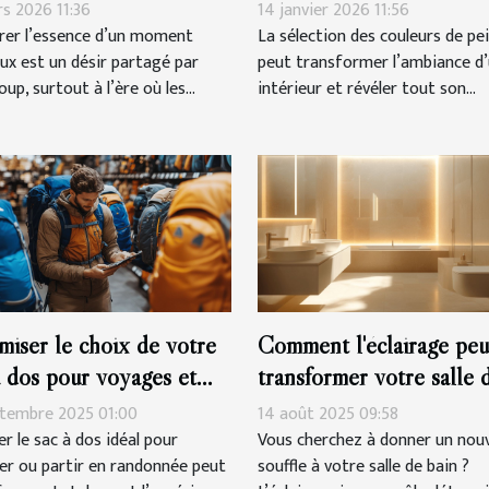
re
harmoniser votre espace
rs 2026 11:36
14 janvier 2026 11:56
rer l’essence d’un moment
La sélection des couleurs de pe
ux est un désir partagé par
peut transformer l’ambiance d
up, surtout à l’ère où les...
intérieur et révéler tout son...
miser le choix de votre
Comment l'éclairage peu
à dos pour voyages et
transformer votre salle 
onnées
bain ?
ptembre 2025 01:00
14 août 2025 09:58
r le sac à dos idéal pour
Vous cherchez à donner un nou
er ou partir en randonnée peut
souffle à votre salle de bain ?