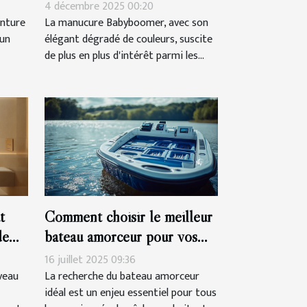
 ?
d'une manucure Babyboomer
4 décembre 2025 00:20
?
inture
La manucure Babyboomer, avec son
’un
élégant dégradé de couleurs, suscite
de plus en plus d'intérêt parmi les...
t
Comment choisir le meilleur
de
bateau amorceur pour vos
sessions de pêche ?
16 juillet 2025 09:36
veau
La recherche du bateau amorceur
idéal est un enjeu essentiel pour tous