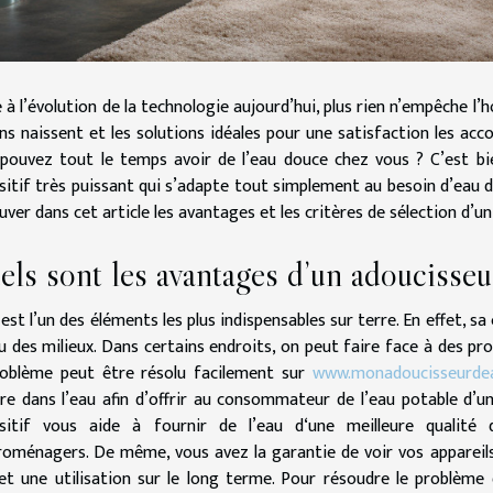
 à l’évolution de la technologie aujourd’hui, plus rien n’empêche l’
ns naissent et les solutions idéales pour une satisfaction les a
pouvez tout le temps avoir de l’eau douce chez vous ? C’est bie
sitif très puissant qui s’adapte tout simplement au besoin d’eau 
uver dans cet article les avantages et les critères de sélection d’u
ls sont les avantages d’un adoucisseu
 est l’un des éléments les plus indispensables sur terre. En effet,
u des milieux. Dans certains endroits, on peut faire face à des pro
roblème peut être résolu facilement sur
www.monadoucisseurde
ire dans l’eau afin d’offrir au consommateur de l’eau potable d’
ositif vous aide à fournir de l’eau d‘une meilleure qualité
roménagers. De même, vous avez la garantie de voir vos appareils
t une utilisation sur le long terme. Pour résoudre le problème 