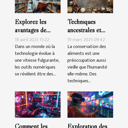
Explorez les
Techniques
avantages de
ancestrales et
l'utilisation d'un
modernes de
18 avril 2025 15:22
19 mars 2025 09:42
chatbot basé sur
conservation des
Dans un monde où la
La conservation des
technologie évolue à
aliments est une
l'IA pour
aliments
une vitesse fulgurante,
préoccupation aussi
l'apprentissage
les outils numériques
vieille que l'humanité
des langues
se révèlent être des...
elle-même. Des
techniques...
Comment les
Exploration des