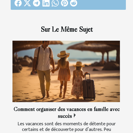
Sur Le Même Sujet
Comment organiser des vacances en famille avec
succès ?
Les vacances sont des moments de détente pour
certains et de découverte pour d’autres. Peu