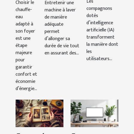
Les
AI : ce que
Choisir le
Entretenir une
performances
eau
compagnons
chauffe-
machine à laver
vous devez
de votre
pour
dotés
eau
de manière
savoir
machine à
votre
d’intelligence
adapté à
adéquate
artificielle (IA)
laver ?
foyer
son foyer
permet
transforment
est une
d’allonger sa
la manière dont
étape
durée de vie tout
les
majeure
en assurant des...
utilisateurs...
pour
garantir
confort et
économie
d’énergie...