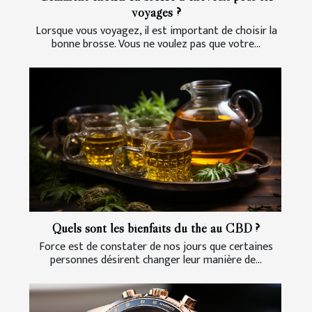
voyages ?
Lorsque vous voyagez, il est important de choisir la
bonne brosse. Vous ne voulez pas que votre...
Quels sont les bienfaits du thé au CBD ?
Force est de constater de nos jours que certaines
personnes désirent changer leur manière de...