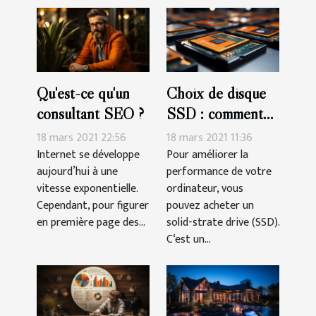
Qu'est-ce qu'un
Choix de disque
consultant SEO ?
SSD : comment
s’y prendre ?
18 mars 2021 22:56
18 mars 2021 11:36
Internet se développe
Pour améliorer la
aujourd’hui à une
performance de votre
vitesse exponentielle.
ordinateur, vous
Cependant, pour figurer
pouvez acheter un
en première page des...
solid-strate drive (SSD).
C‘est un...