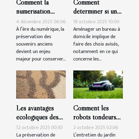
Comment la
Comment
numérisation
déterminer si un
préserve-t-elle
casque
4 décembre 2025 06:06
18 octobre 2025 10:00
l'authenticité des
économique suffit
À l’ère du numérique, la
Aménager un bureau à
préservation des
domicile implique de
souvenirs anciens
pour votre bureau
souvenirs anciens
faire des choix avisés,
?
à domicile ?
devient un enjeu
notamment en ce qui
majeur pour conserver...
concerne les...
Les avantages
Comment les
écologiques des
robots tondeurs
tapis en matériaux
révolutionnent-ils
12 octobre 2025 00:30
2 octobre 2025 02:06
naturels
l'entretien des
La préservation de
L’entretien du jardin