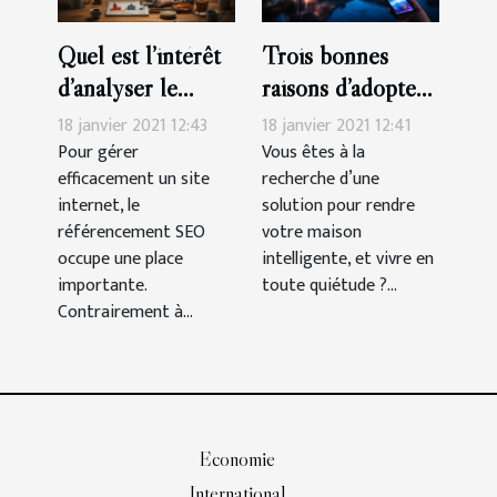
Quel est l’intérêt
Trois bonnes
d’analyser le
raisons d’adopter
référencement
la domotique ?
18 janvier 2021 12:43
18 janvier 2021 12:41
SEO de son site ?
Pour gérer
Vous êtes à la
efficacement un site
recherche d’une
internet, le
solution pour rendre
référencement SEO
votre maison
occupe une place
intelligente, et vivre en
importante.
toute quiétude ?...
Contrairement à...
Economie
International