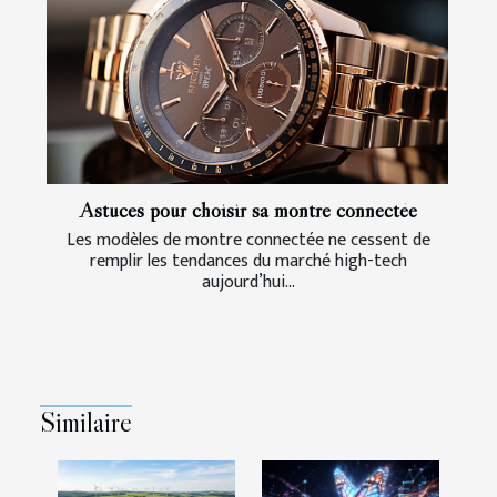
Astuces pour choisir sa montre connectée
Les modèles de montre connectée ne cessent de
remplir les tendances du marché high-tech
aujourd’hui...
Similaire