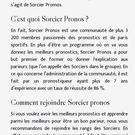
s’agit de Sorcier Promos.
C’est quoi Sorcier Pronos ?
En fait, Sorcier Pronos est une communauté de plus 3
200 membres passionnés des pronostics et de paris
sportifs. En plus d’être un programme où on va vous
donnez les meilleurs pronostics, Sorcier Pronos a pour
but premier de former ou donner
l'explication
aux
parieurs (que l’on appelle des Sorciers dans le groupe). En
ce qui concerne l’administration de la communauté, il est
fait par un pronostiqueur ayant plus de 7 ans
d’expérience avec un taux de réussite de 86 %.
Comment rejoindre Sorcier pronos
Si vous voulez avoir les meilleurs pronostics et apprendre
parmi les meilleurs pour être un bon parieur, nous vous
recommandons de rejoindre les rangs des Sorciers. En