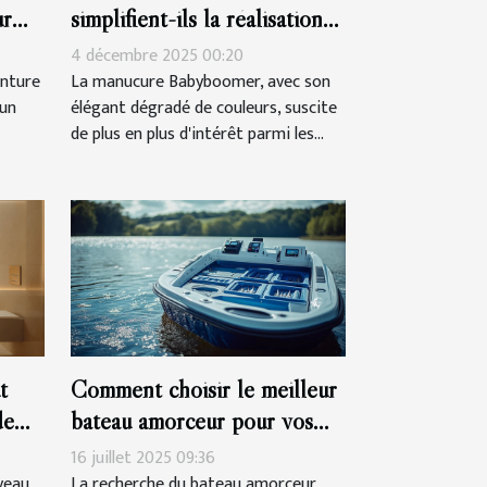
ur
simplifient-ils la réalisation
 ?
d'une manucure Babyboomer
4 décembre 2025 00:20
?
inture
La manucure Babyboomer, avec son
’un
élégant dégradé de couleurs, suscite
de plus en plus d'intérêt parmi les...
t
Comment choisir le meilleur
de
bateau amorceur pour vos
sessions de pêche ?
16 juillet 2025 09:36
veau
La recherche du bateau amorceur