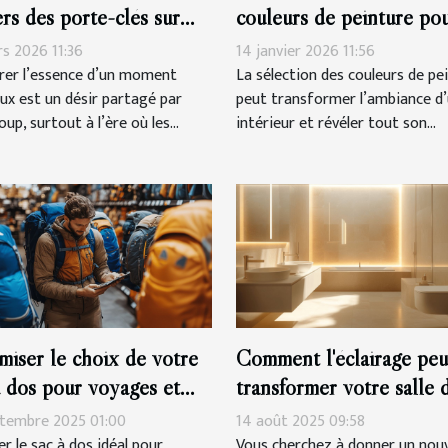
ers des porte-clés sur
couleurs de peinture po
re
harmoniser votre espace
rs 2026 11:36
14 janvier 2026 11:56
rer l’essence d’un moment
La sélection des couleurs de pe
ux est un désir partagé par
peut transformer l’ambiance d
up, surtout à l’ère où les...
intérieur et révéler tout son...
miser le choix de votre
Comment l'éclairage peu
à dos pour voyages et
transformer votre salle 
onnées
bain ?
ptembre 2025 01:00
14 août 2025 09:58
r le sac à dos idéal pour
Vous cherchez à donner un nou