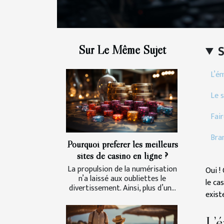
Sur Le Même Sujet
L’é
Le 
Fai
Bra
Pourquoi préférer les meilleurs
sites de casino en ligne ?
La propulsion de la numérisation
Oui !
n’a laissé aux oubliettes le
le ca
divertissement. Ainsi, plus d’un...
exist
L’é