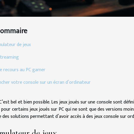
Sommaire
mulateur de jeux
streaming
re recours au PC gamer
ncher votre console sur un écran d’ordinateur
 C’est bel et bien possible. Les jeux joués sur une console sont défi
s pour certains jeux joués sur PC qui ne sont que des versions moin
e des solutions permettant d’avoir accès à des jeux console sur ord
mulateur de jeux