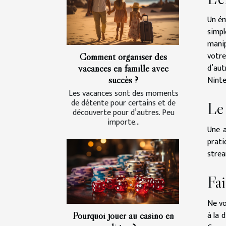
Un ém
simpl
manip
votre
Comment organiser des
d’aut
vacances en famille avec
Nint
succès ?
Les vacances sont des moments
de détente pour certains et de
Le
découverte pour d’autres. Peu
importe...
Une a
prati
strea
Fa
Ne vo
à la 
Pourquoi jouer au casino en