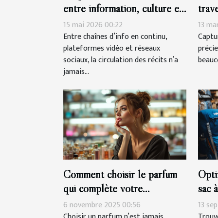
entre information, culture et
trav
manipulation
mesu
15 mai 2026 00:22
13 ma
Entre chaînes d’info en continu,
Captu
plateformes vidéo et réseaux
précie
sociaux, la circulation des récits n’a
beauco
jamais...
Comment choisir le parfum
Opti
qui complète votre
sac 
personnalité?
rand
6 novembre 2025 00:56
13 se
Choisir un parfum n’est jamais
Trouve