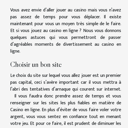
Vous avez envie d’aller jouer au casino mais vous n’avez
pas assez de temps pour vous déplacer. Il existe
maintenant pour vous un moyen très simple de le faire.
Et si vous jouez au casino en ligne ? Nous vous donnons
quelques astuces qui vous permettront de passer
d’agréables moments de divertissement au casino en
ligne.
Choisir un bon site
Le choix du site sur lequel vous allez jouer est un premier
pas capital,
ceci
s’avère important car il vous mettra à
l’abri des tentatives d’arnaque qui courent sur internet.
Il vous faudra donc prendre assez de temps et vous
renseigner sur les sites les plus fiables en matière de
Casino en ligne. En plus d’éviter de vous faire voler votre
argent, vous vous sentez en confiance tout en menant
votre jeu. Et pour ce faire, il est prudent de diminuer les