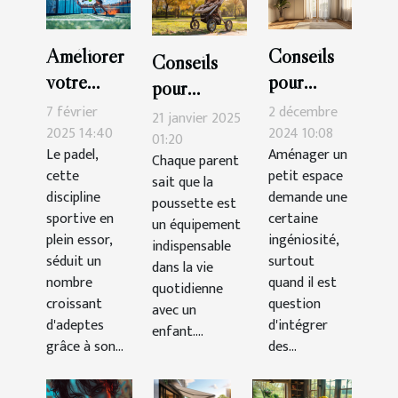
Améliorer
Conseils
Conseils
votre
pour
pour
technique
intégrer
7 février
2 décembre
maintenir et
21 janvier 2025
de padel :
une
2025 14:40
2024 10:08
nettoyer
01:20
Le padel,
Aménager un
exercices
armoire
Chaque parent
votre
cette
petit espace
sait que la
pratiques
trois
poussette
discipline
demande une
poussette est
portes
efficacement
sportive en
certaine
un équipement
dans un
plein essor,
ingéniosité,
indispensable
séduit un
petit
surtout
dans la vie
nombre
quand il est
espace
quotidienne
croissant
question
avec un
d'adeptes
d'intégrer
enfant....
grâce à son...
des...