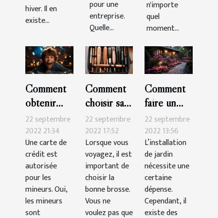
pour une
n'importe
hiver. Il en
entreprise.
quel
existe...
Quelle...
moment...
Comment
Comment
Comment
obtenir
choisir sa
faire un
une carte
brosse à
beau jardin
22 septembre
22 septembre
22 septembre
de crédit
cheveux
pas cher ?
2022 21:34
2022 17:52
2022 13:56
Une carte de
Lorsque vous
L’installation
pour
pour les
crédit est
voyagez, il est
de jardin
mineur ?
voyages ?
autorisée
important de
nécessite une
pour les
choisir la
certaine
mineurs. Oui,
bonne brosse.
dépense.
les mineurs
Vous ne
Cependant, il
sont
voulez pas que
existe des