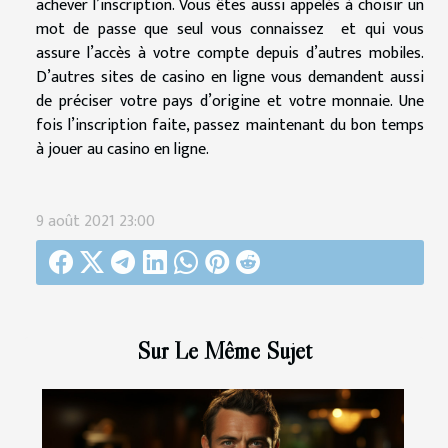
achever l’inscription. Vous êtes aussi appelés à choisir un
mot de passe que seul vous connaissez et qui vous
assure l’accès à votre compte depuis d’autres mobiles.
D’autres sites de casino en ligne vous demandent aussi
de préciser votre pays d’origine et votre monnaie. Une
fois l’inscription faite, passez maintenant du bon temps
à jouer au casino en ligne.
9 août 2021 23:00
Sur Le Même Sujet