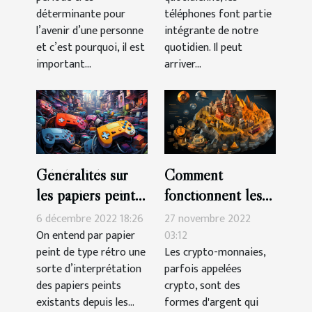
Montpelier ?
déterminante pour
téléphones font partie
l’avenir d’une personne
intégrante de notre
et c’est pourquoi, il est
quotidien. Il peut
important...
arriver...
Généralités sur
Comment
les papiers peints
fonctionnent les
de type rétro
crypto-monnaies ?
6 décembre 2022 18:26
27 novembre 2022
On entend par papier
03:12
peint de type rétro une
Les crypto-monnaies,
sorte d’interprétation
parfois appelées
des papiers peints
crypto, sont des
existants depuis les...
formes d'argent qui