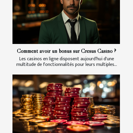
Comment avoir un bonus sur Cresus Casino ?
Les casinos en ligne disposent aujourd'hui d'une
multitude de fonctionnalités pour leurs multiples...