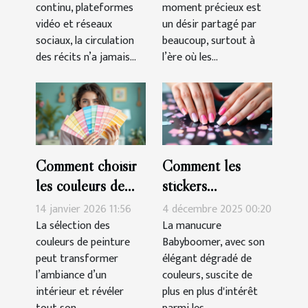
continu, plateformes
moment précieux est
manipulation
vidéo et réseaux
un désir partagé par
sociaux, la circulation
beaucoup, surtout à
des récits n’a jamais...
l’ère où les...
Comment choisir
Comment les
les couleurs de
stickers
peinture pour
simplifient-ils la
14 janvier 2026 11:56
4 décembre 2025 00:20
harmoniser votre
réalisation d'une
La sélection des
La manucure
couleurs de peinture
Babyboomer, avec son
espace ?
manucure
peut transformer
élégant dégradé de
Babyboomer ?
l’ambiance d’un
couleurs, suscite de
intérieur et révéler
plus en plus d'intérêt