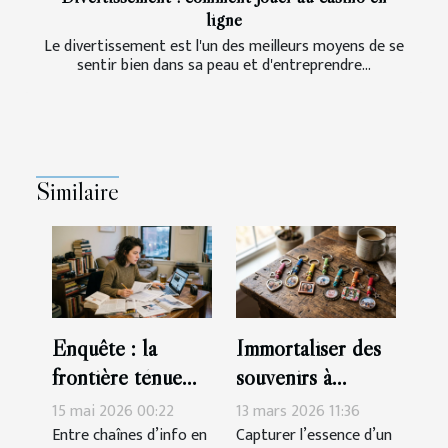
ligne
Le divertissement est l'un des meilleurs moyens de se
sentir bien dans sa peau et d'entreprendre...
Similaire
Enquête : la
Immortaliser des
frontière ténue
souvenirs à
entre information,
travers des porte-
15 mai 2026 00:22
13 mars 2026 11:36
culture et
clés sur mesure
Entre chaînes d’info en
Capturer l’essence d’un