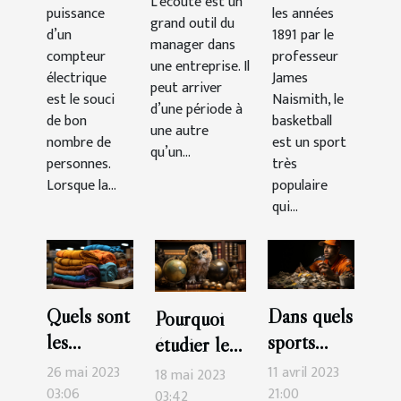
L’écoute est un
comment la
puissance
les années
match ?
grand outil du
gérer ?
d’un
1891 par le
manager dans
compteur
professeur
une entreprise. Il
électrique
James
peut arriver
est le souci
Naismith, le
d’une période à
de bon
basketball
une autre
nombre de
est un sport
qu’un...
personnes.
très
Lorsque la...
populaire
qui...
Quels sont
Dans quels
Pourquoi
les
sports
étudier le
avantages
faut-il
SEO ?
26 mai 2023
11 avril 2023
18 mai 2023
de faire ses
parier pour
03:06
21:00
03:42