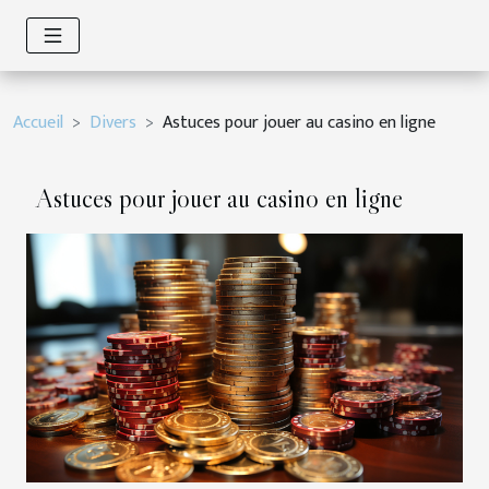
Accueil
Divers
Astuces pour jouer au casino en ligne
Astuces pour jouer au casino en ligne