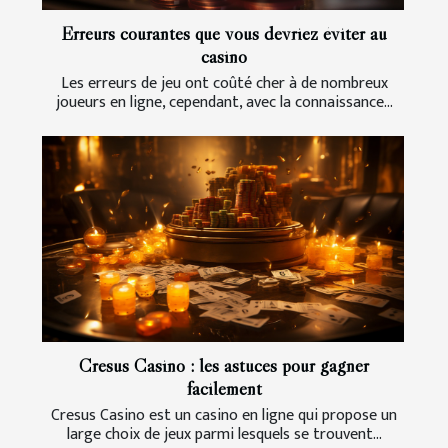
Erreurs courantes que vous devriez éviter au
casino
Les erreurs de jeu ont coûté cher à de nombreux
joueurs en ligne, cependant, avec la connaissance...
Cresus Casino : les astuces pour gagner
facilement
Cresus Casino est un casino en ligne qui propose un
large choix de jeux parmi lesquels se trouvent...