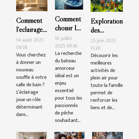
Comment
Comment
Exploration
choisir le
l'éclairage
des
meilleur
peut
16 juillet
meilleures
14 août 2025
25 juin 2025
bateau
2025 09:36
transformer
09:58
activités de
11:20
La recherche
amorceur
Vous cherchez
Découvrir les
votre salle
plein air
du bateau
à donner un
meilleures
pour vos
de bain ?
pour toute
amorceur
nouveau
activités de
sessions
la famille
idéal est un
souffle à votre
plein air pour
de pêche
enjeu
salle de bain ?
toute la famille
?
essentiel
L’éclairage
permet de
pour tous les
joue un rôle
renforcer les
passionnés
déterminant
liens et de...
de pêche
dans...
souhaitant...