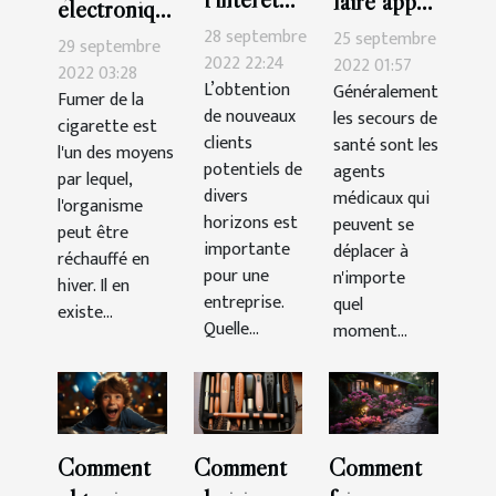
faire appel
électronique
d’un blog
à un
28 septembre
25 septembre
:Que faut-il
29 septembre
de cuisine
2022 22:24
secours de
2022 01:57
savoir ?
2022 03:28
L’obtention
Généralement
?
santé ?
Fumer de la
de nouveaux
les secours de
cigarette est
clients
santé sont les
l'un des moyens
potentiels de
agents
par lequel,
divers
médicaux qui
l'organisme
horizons est
peuvent se
peut être
importante
déplacer à
réchauffé en
pour une
n'importe
hiver. Il en
entreprise.
quel
existe...
Quelle...
moment...
Comment
Comment
Comment