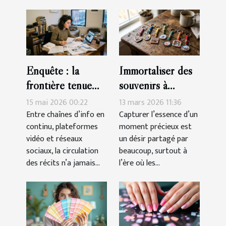
Enquête : la
Immortaliser des
frontière ténue
souvenirs à
entre information,
travers des porte-
15 mai 2026 00:22
13 mars 2026 11:36
culture et
clés sur mesure
Entre chaînes d’info en
Capturer l’essence d’un
continu, plateformes
moment précieux est
manipulation
vidéo et réseaux
un désir partagé par
sociaux, la circulation
beaucoup, surtout à
des récits n’a jamais...
l’ère où les...