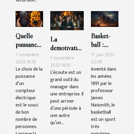
sécurisée...
Quelle
Basket-
La
puissance
ball :
démotivation
de
quelle est
7 novembre
17 juin 2023
du
7 novembre
compteur
la durée
2023 18:39
02:08
personnel :
2023 18:39
Le choix de la
Inventé dans
choisir ?
d’un
L’écoute est un
comment la
puissance
les années
match ?
grand outil du
gérer ?
d’un
1891 par le
manager dans
compteur
professeur
une entreprise. Il
électrique
James
peut arriver
est le souci
Naismith, le
d’une période à
de bon
basketball
une autre
nombre de
est un sport
qu’un...
personnes.
très
Lorsque la...
populaire