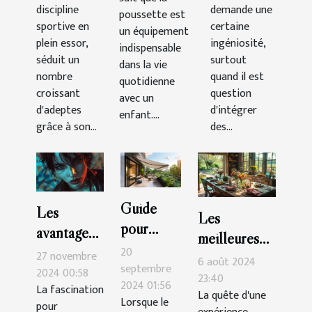
pratiques
trois
poussette
discipline
demande une
poussette est
portes
efficacement
sportive en
certaine
un équipement
dans un
plein essor,
ingéniosité,
indispensable
séduit un
petit
surtout
dans la vie
nombre
quand il est
espace
quotidienne
croissant
question
avec un
d'adeptes
d'intégrer
enfant....
grâce à son...
des...
Guide
Les
Les
pour
avantages
meilleures
choisir le
esthétiques
20
27 novembre
tables pour
6 août 2024
store
septembre
des
2024 00:58
une cuisine
23:40
2024 01:56
banne
La fascination
piercings
La quête d'une
décontractée
Lorsque le
pour
parfait