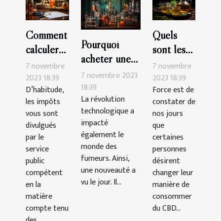
Comment
Quels
Pourquoi
calculer
sont les
acheter une
soi-même
bienfaits
7 novembre
7 novembre
cigarette
7 novembre 2023
son impôt
du thé au
2023 18:39
2023 18:39
électronique ?
18:39
D’habitude,
Force est de
en
CBD ?
La révolution
les impôts
constater de
France ?
technologique a
vous sont
nos jours
impacté
divulgués
que
également le
par le
certaines
monde des
service
personnes
fumeurs. Ainsi,
public
désirent
une nouveauté a
compétent
changer leur
vu le jour. Il...
en la
manière de
matière
consommer
compte tenu
du CBD...
des...