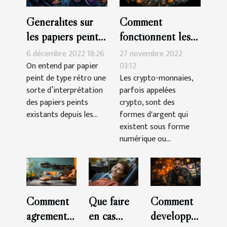
Généralités sur
Comment
les papiers peints
fonctionnent les
de type rétro
crypto-monnaies ?
6 décembre 2022 18:26
27 novembre 2022
On entend par papier
03:12
peint de type rétro une
Les crypto-monnaies,
sorte d’interprétation
parfois appelées
des papiers peints
crypto, sont des
existants depuis les...
formes d'argent qui
existent sous forme
numérique ou...
Comment
Que faire
Comment
agrémenter
en cas
développer