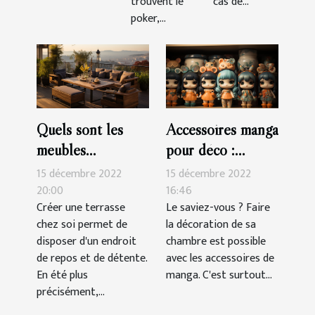
trouvent le
cas de...
poker,...
Quels sont les
Accessoires manga
meubles
pour déco :
indispensables
parlons-en !
15 décembre 2022
15 décembre 2022
pour une terrasse?
20:00
16:46
Créer une terrasse
Le saviez-vous ? Faire
chez soi permet de
la décoration de sa
disposer d'un endroit
chambre est possible
de repos et de détente.
avec les accessoires de
En été plus
manga. C'est surtout...
précisément,...