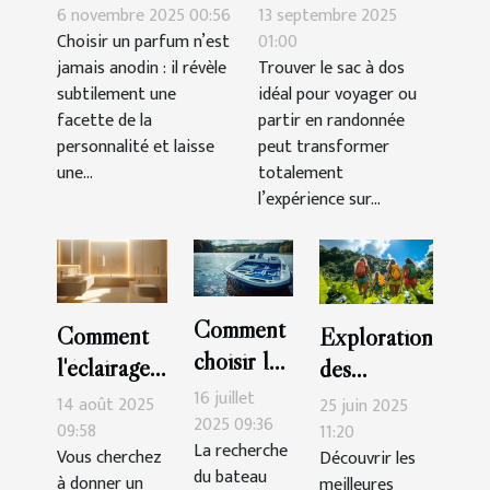
complète votre
pour voyages et
6 novembre 2025 00:56
13 septembre 2025
personnalité?
randonnées
Choisir un parfum n’est
01:00
jamais anodin : il révèle
Trouver le sac à dos
subtilement une
idéal pour voyager ou
facette de la
partir en randonnée
personnalité et laisse
peut transformer
une...
totalement
l’expérience sur...
Comment
Comment
Exploration
choisir le
l'éclairage
des
meilleur
peut
16 juillet
meilleures
14 août 2025
25 juin 2025
bateau
2025 09:36
transformer
09:58
activités de
11:20
La recherche
amorceur
Vous cherchez
Découvrir les
votre salle
plein air
du bateau
à donner un
meilleures
pour vos