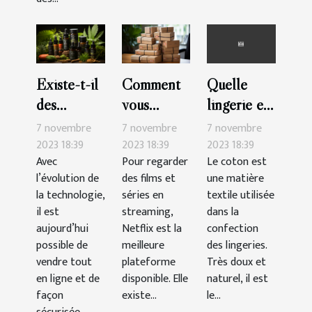
Existe-t-il
Comment
Quelle
des
vous
lingerie en
possibilités
abonner à
coton
7 novembre
7 novembre
7 novembre
de vendre
Netflix ?
choisir ?
2023 18:39
2023 18:39
2023 18:39
Avec
Pour regarder
Le coton est
le CBD en
l’évolution de
des films et
une matière
ligne ?
la technologie,
séries en
textile utilisée
il est
streaming,
dans la
aujourd’hui
Netflix est la
confection
possible de
meilleure
des lingeries.
vendre tout
plateforme
Très doux et
en ligne et de
disponible. Elle
naturel, il est
façon
existe...
le...