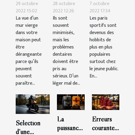
sa
d’urgence
sa
29 octobre
28 octobre
7 octobre
décoration
dentaire ?
technique
2022 15:02
2022 12:26
2022 17:34
La vue d’un
Ils sont
Les paris
murale ?
pour
mur vierge
souvent
sportifs sont
gagner
dans votre
minimisés,
devenus des
dans les
maison peut
mais les
hobbits de
paris
être
problèmes
plus en plus
dérangeante
dentaires
sportifs ?
populaires
parce qu’ils
doivent être
surtout chez
peuvent
pris au
le jeune public.
souvent
sérieux. D’un
En...
paraître...
léger mal de...
La
Erreurs
Sélection
puissance
courantes
d’une