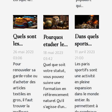
qui...
Quels sont
Dans quels
Pourquoi
les
sports
étudier le
avantages
faut-il
SEO ?
26 mai 2023
11 avril 2023
18 mai 2023
de faire ses
parier pour
03:06
21:00
03:42
Pour
Les paris
Quel que soit
achats
gagner
renouveler sa
sportifs sont
votre statut,
d’articles
plus
garde-robe ou
une activité
vous pouvez
textiles
d'argent?
d'acheter des
en pleine
suivre une
chez un
articles
expansion
formation en
grossiste ?
textiles en
dans le monde
référencement
gros, il faut
entier. Ils
naturel. Qu'il
trouver la
permettent à
s'agisse d'un...