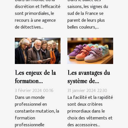
saisons, les vignes du
discrétion et l'efficacité
agréée pour des
sud de la France se
sont primordiales, le
enquêtes discrètes
parent de leurs plus
recours à une agence
et efficaces
belles couleurs,...
de détectives...
Les enjeux de la
Les avantages du
formation
système de
professionnelle
fermeture à
3 février 2024 00:16
31 janvier 2024 22:30
pour les seniors
scratch pour les
Dans un monde
La facilité et la rapidité
professionnel en
sont deux critères
chaussures des
constante mutation, la
primordiaux dans le
filles
formation
choix des vêtements et
professionnelle
des accessoires...