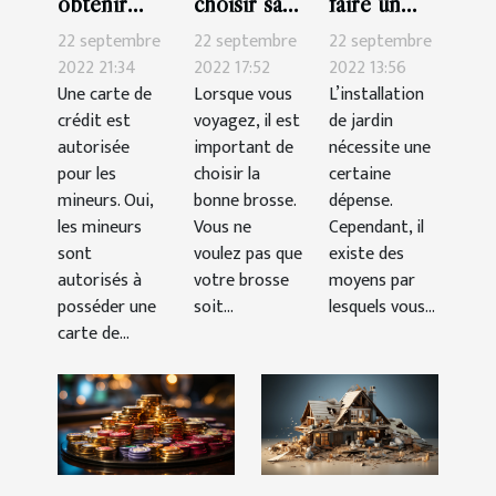
obtenir
choisir sa
faire un
une carte
brosse à
beau jardin
22 septembre
22 septembre
22 septembre
de crédit
cheveux
pas cher ?
2022 21:34
2022 17:52
2022 13:56
Une carte de
Lorsque vous
L’installation
pour
pour les
crédit est
voyagez, il est
de jardin
mineur ?
voyages ?
autorisée
important de
nécessite une
pour les
choisir la
certaine
mineurs. Oui,
bonne brosse.
dépense.
les mineurs
Vous ne
Cependant, il
sont
voulez pas que
existe des
autorisés à
votre brosse
moyens par
posséder une
soit...
lesquels vous...
carte de...