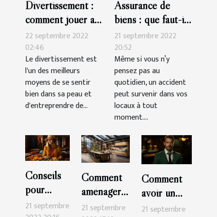
Divertissement :
Assurance de
comment jouer au
biens : que faut-il
casino en ligne
savoir ?
22 septembre 2022
21 septembre 2022
02:46
20:52
Le divertissement est
Même si vous n’y
l'un des meilleurs
pensez pas au
moyens de se sentir
quotidien, un accident
bien dans sa peau et
peut survenir dans vos
d'entreprendre de...
locaux à tout
moment....
Conseils
Comment
Comment
pour
aménager
avoir un
organiser
sa cuisine ?
21 septembre
bonus sur
21 septembre
21 septembre