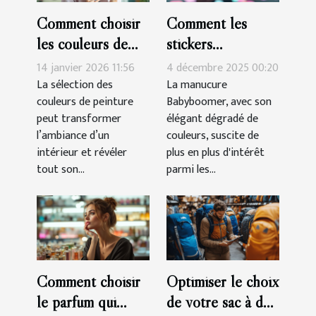
Comment choisir
Comment les
les couleurs de
stickers
peinture pour
simplifient-ils la
14 janvier 2026 11:56
4 décembre 2025 00:20
harmoniser votre
réalisation d'une
La sélection des
La manucure
couleurs de peinture
Babyboomer, avec son
espace ?
manucure
peut transformer
élégant dégradé de
Babyboomer ?
l’ambiance d’un
couleurs, suscite de
intérieur et révéler
plus en plus d'intérêt
tout son...
parmi les...
Comment choisir
Optimiser le choix
le parfum qui
de votre sac à dos