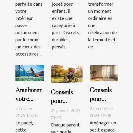
l'harmonie
occasions
parfaite dans
jouet pour
transformer
de votre
spéciales
votre
enfant, il
un moment
intérieur
intérieur
existe une
ordinaire en
passe
catégorie à
une
notamment
part. Discrets,
célébration de
par le choix
durables,
la féminité et
judicieux des
pensés...
de...
accessoires....
Améliorer
Conseils
Conseils
votre
pour
pour
technique
intégrer
7 février
2 décembre
maintenir et
21 janvier 2025
de padel :
une
2025 14:40
2024 10:08
nettoyer
01:20
Le padel,
Aménager un
exercices
armoire
Chaque parent
votre
cette
petit espace
sait que la