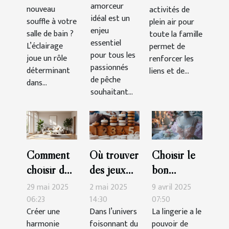
de bain ?
pour toute
amorceur
nouveau
activités de
sessions
la famille
idéal est un
souffle à votre
plein air pour
de pêche
enjeu
salle de bain ?
toute la famille
?
essentiel
L’éclairage
permet de
pour tous les
joue un rôle
renforcer les
passionnés
déterminant
liens et de...
de pêche
dans...
souhaitant...
Comment
Où trouver
Choisir le
choisir des
des jeux
bon
accessoires
Montessori
ensemble
29 mai 2025
2 mai 2025
9 avril 2025
pour
de qualité
de lingerie
06:23
14:30
07:50
Créer une
Dans l’univers
La lingerie a le
maximiser
?
pour des
harmonie
foisonnant du
pouvoir de