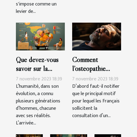
s'impose comme un
levier de...
Que devez-vous
Comment
savoir sur la
l’ostéopathie
génération des
peut-il soulager
7 novembre 2023 18:39
7 novembre 2023 18:39
Millennials ?
les douleurs du
L’humanité, dans son
D’abord faut-il notifier
évolution, a connu
que le principal motif
corps ?
plusieurs générations
pour lequel les Français
d’hommes, chacune
sollicitent la
avec ses réalités.
consultation d’un...
L’arrivée...