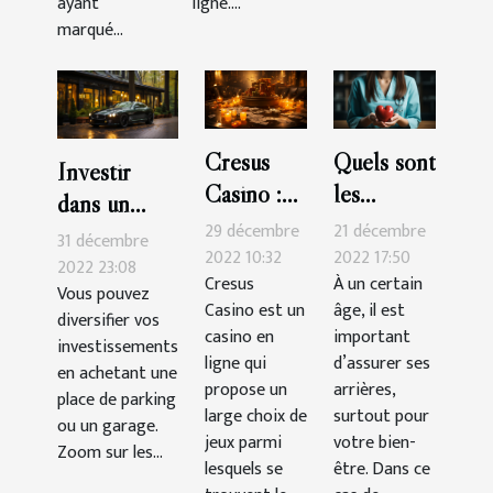
ayant
ligne....
marqué...
Cresus
Quels sont
Investir
Casino :
les
dans un
les astuces
critères de
29 décembre
21 décembre
garage ou
31 décembre
pour
choix
2022 10:32
2022 17:50
une place de
2022 23:08
Cresus
À un certain
gagner
d’une
Vous pouvez
parking :
Casino est un
âge, il est
facilement
assurance
diversifier vos
quels atouts
casino en
important
investissements
santé ?
?
ligne qui
d’assurer ses
en achetant une
propose un
arrières,
place de parking
large choix de
surtout pour
ou un garage.
jeux parmi
votre bien-
Zoom sur les...
lesquels se
être. Dans ce