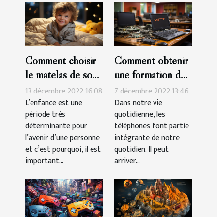
Comment choisir
Comment obtenir
le matelas de son
une formation de
enfant?
réparation de
13 décembre 2022 16:08
7 décembre 2022 13:46
smartphone à
L’enfance est une
Dans notre vie
période très
quotidienne, les
Montpelier ?
déterminante pour
téléphones font partie
l’avenir d’une personne
intégrante de notre
et c’est pourquoi, il est
quotidien. Il peut
important...
arriver...