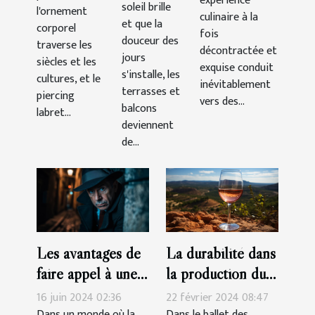
expérience
labret
et
soleil brille
l'ornement
pour
culinaire à la
supérieurs
et que la
savoureuse
corporel
fois
terrasses
douceur des
et
traverse les
décontractée et
et
jours
inférieurs
siècles et les
exquise conduit
s'installe, les
balcons
cultures, et le
inévitablement
terrasses et
piercing
vers des...
balcons
labret...
deviennent
de...
La durabilité dans
Les avantages de
la production du
faire appel à une
vin rosé Côtes-
agence de
22 février 2024 08:47
16 juin 2024 02:36
de-Provence
détectives privés
Dans le ballet des
Dans un monde où la