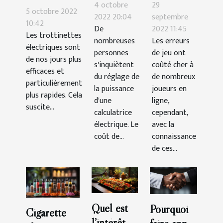
de
que vous
4 octobre
29
trottinette
5 octobre 2022
compteur
devriez
2022 20:04
septembre
électrique :
10:42
De
2022 11:45
: quel est
éviter au
Les trottinettes
voici 3
nombreuses
Les erreurs
le
casino
électriques sont
critères
personnes
de jeu ont
de nos jours plus
meilleur
s'inquiètent
coûté cher à
efficaces et
choix ?
du réglage de
de nombreux
particulièrement
la puissance
joueurs en
plus rapides. Cela
d'une
ligne,
suscite...
calculatrice
cependant,
électrique. Le
avec la
coût de...
connaissance
de ces...
Quel est
Pourquoi
Cigarette
l’intérêt