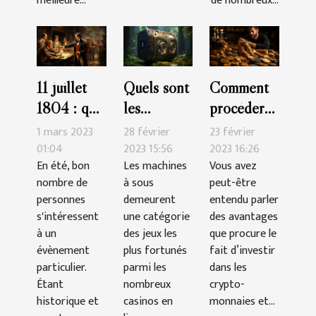
meilleure...
de nombreux...
11 juillet
Quels sont
Comment
1804 : que
les
procéder
retenir du
meilleures
pour
1 mars 2023
28 février
23 février
duel au
machines à
acheter
01:04
2023 15:56
2023 16:26
En été, bon
Les machines
Vous avez
pistolet
sous-
des
nombre de
à sous
peut-être
mémorable
catégorie
crypto-
personnes
demeurent
entendu parler
à New
aventure ?
monnaies
s'intéressent
une catégorie
des avantages
York ?
en tant que
à un
des jeux les
que procure le
évènement
plus fortunés
débutant ?
fait d’investir
particulier.
parmi les
dans les
Étant
nombreux
crypto-
historique et
casinos en
monnaies et...