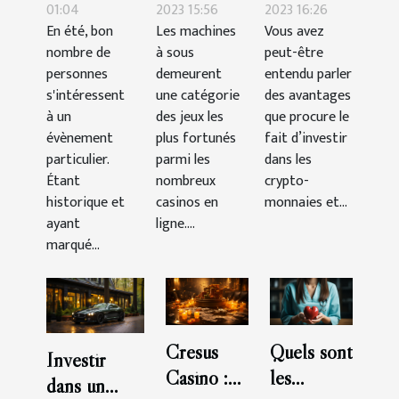
duel au
machines à
acheter
01:04
2023 15:56
2023 16:26
En été, bon
Les machines
Vous avez
pistolet
sous-
des
nombre de
à sous
peut-être
mémorable
catégorie
crypto-
personnes
demeurent
entendu parler
à New
aventure ?
monnaies
s'intéressent
une catégorie
des avantages
York ?
en tant que
à un
des jeux les
que procure le
évènement
plus fortunés
débutant ?
fait d’investir
particulier.
parmi les
dans les
Étant
nombreux
crypto-
historique et
casinos en
monnaies et...
ayant
ligne....
marqué...
Cresus
Quels sont
Investir
Casino :
les
dans un