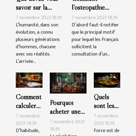
savoir sur la
l’ostéopathie
génération des
peut-il soulager
7 novembre 2023 18:39
7 novembre 2023 18:39
Millennials ?
les douleurs du
L’humanité, dans son
D’abord faut-il notifier
évolution, a connu
que le principal motif
corps ?
plusieurs générations
pour lequel les Français
d’hommes, chacune
sollicitent la
avec ses réalités.
consultation d’un...
L’arrivée...
Comment
Quels
Pourquoi
calculer
sont les
acheter une
soi-même
bienfaits
7 novembre
7 novembre
cigarette
7 novembre 2023
son impôt
du thé au
2023 18:39
2023 18:39
électronique ?
18:39
D’habitude,
Force est de
en
CBD ?