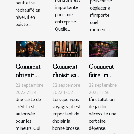
horizons est
peuvent se
peut être
importante
déplacer à
réchauffé en
pour une
n'importe
hiver. Il en
entreprise.
quel
existe...
Quelle...
moment...
Comment
Comment
Comment
obtenir
choisir sa
faire un
une carte
brosse à
beau jardin
22 septembre
22 septembre
22 septembre
de crédit
cheveux
pas cher ?
2022 21:34
2022 17:52
2022 13:56
Une carte de
Lorsque vous
L’installation
pour
pour les
crédit est
voyagez, il est
de jardin
mineur ?
voyages ?
autorisée
important de
nécessite une
pour les
choisir la
certaine
mineurs. Oui,
bonne brosse.
dépense.