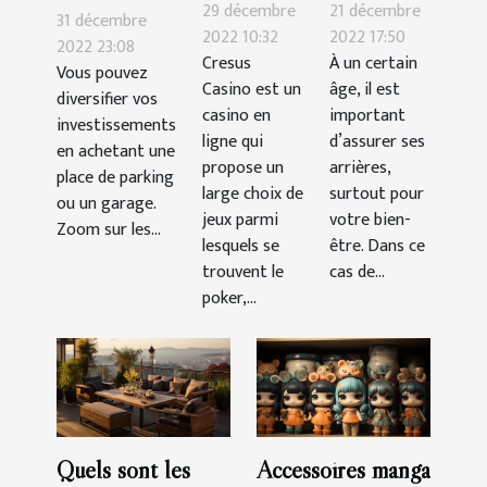
les astuces
critères de
29 décembre
21 décembre
garage ou
31 décembre
pour
choix
2022 10:32
2022 17:50
une place de
2022 23:08
Cresus
À un certain
gagner
d’une
Vous pouvez
parking :
Casino est un
âge, il est
facilement
assurance
diversifier vos
quels atouts
casino en
important
investissements
santé ?
?
ligne qui
d’assurer ses
en achetant une
propose un
arrières,
place de parking
large choix de
surtout pour
ou un garage.
jeux parmi
votre bien-
Zoom sur les...
lesquels se
être. Dans ce
trouvent le
cas de...
poker,...
Quels sont les
Accessoires manga