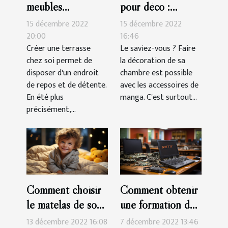
meubles
pour déco :
indispensables
parlons-en !
15 décembre 2022
15 décembre 2022
pour une terrasse?
20:00
16:46
Créer une terrasse
Le saviez-vous ? Faire
chez soi permet de
la décoration de sa
disposer d'un endroit
chambre est possible
de repos et de détente.
avec les accessoires de
En été plus
manga. C'est surtout...
précisément,...
Comment choisir
Comment obtenir
le matelas de son
une formation de
enfant?
réparation de
13 décembre 2022 16:08
7 décembre 2022 13:46