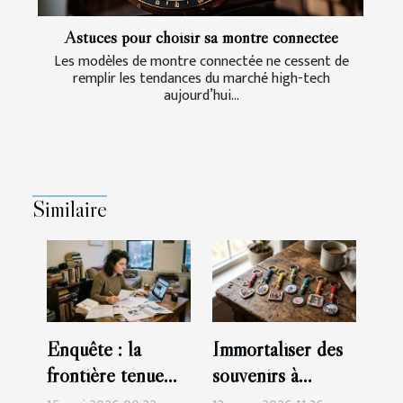
Astuces pour choisir sa montre connectée
Les modèles de montre connectée ne cessent de
remplir les tendances du marché high-tech
aujourd’hui...
Similaire
Enquête : la
Immortaliser des
frontière ténue
souvenirs à
entre information,
travers des porte-