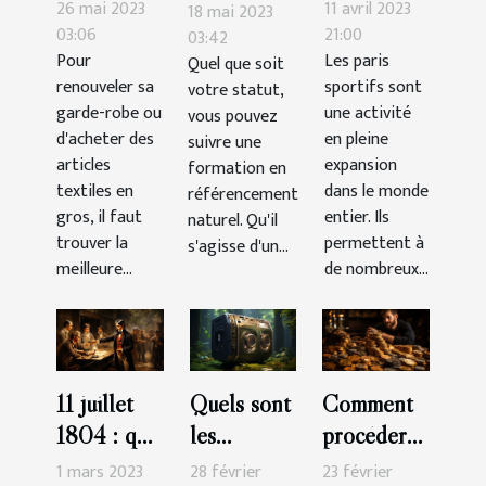
avantages
faut-il
SEO ?
26 mai 2023
11 avril 2023
18 mai 2023
de faire ses
parier pour
03:06
21:00
03:42
Pour
Les paris
Quel que soit
achats
gagner
renouveler sa
sportifs sont
votre statut,
d’articles
plus
garde-robe ou
une activité
vous pouvez
textiles
d'argent?
d'acheter des
en pleine
suivre une
chez un
articles
expansion
formation en
grossiste ?
textiles en
dans le monde
référencement
gros, il faut
entier. Ils
naturel. Qu'il
trouver la
permettent à
s'agisse d'un...
meilleure...
de nombreux...
11 juillet
Quels sont
Comment
1804 : que
les
procéder
retenir du
meilleures
pour
1 mars 2023
28 février
23 février