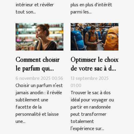
intérieur et révéler
plus en plus d'intérêt
tout son...
parmi les...
Comment choisir
Optimiser le choix
le parfum qui
de votre sac à dos
complète votre
pour voyages et
6 novembre 2025 00:56
13 septembre 2025
personnalité?
randonnées
Choisir un parfum n’est
01:00
jamais anodin : il révèle
Trouver le sac à dos
subtilement une
idéal pour voyager ou
facette de la
partir en randonnée
personnalité et laisse
peut transformer
une...
totalement
l’expérience sur...