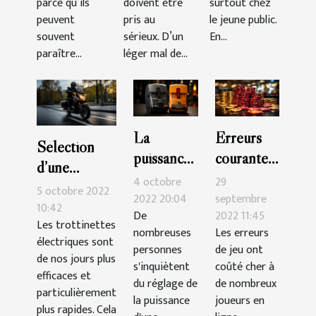
parce qu’ils
doivent être
surtout chez
peuvent
pris au
le jeune public.
souvent
sérieux. D’un
En...
paraître...
léger mal de...
La
Erreurs
Sélection
puissance
courantes
d’une
de
que vous
4 octobre
29
trottinette
5 octobre 2022
compteur
devriez
2022 20:04
septembre
électrique :
10:42
De
2022 11:45
: quel est
éviter au
Les trottinettes
voici 3
nombreuses
Les erreurs
le
casino
électriques sont
critères
personnes
de jeu ont
de nos jours plus
meilleur
s'inquiètent
coûté cher à
efficaces et
choix ?
du réglage de
de nombreux
particulièrement
la puissance
joueurs en
plus rapides. Cela