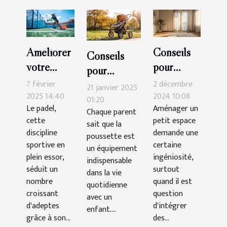
Améliorer
Conseils
Conseils
votre
pour
pour
technique
intégrer
7 février
2 décembre
maintenir et
21 janvier 2025
de padel :
une
2025 14:40
2024 10:08
nettoyer
01:20
Le padel,
Aménager un
exercices
armoire
Chaque parent
votre
cette
petit espace
sait que la
pratiques
trois
poussette
discipline
demande une
poussette est
portes
efficacement
sportive en
certaine
un équipement
dans un
plein essor,
ingéniosité,
indispensable
séduit un
petit
surtout
dans la vie
nombre
quand il est
espace
quotidienne
croissant
question
avec un
d'adeptes
d'intégrer
enfant....
grâce à son...
des...