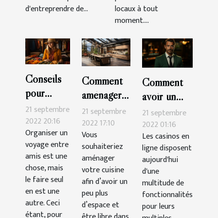
d'entreprendre de...
locaux à tout
moment....
Conseils
Comment
Comment
pour
aménager
avoir un
organiser
sa cuisine ?
21 septembre
bonus sur
21 septembre
21 septembre
seul un
2022 20:16
2022 17:10
Cresus
2022 01:16
Organiser un
voyage
Vous
Les casinos en
Casino ?
voyage entre
souhaiteriez
ligne disposent
amis est une
aménager
aujourd'hui
chose, mais
votre cuisine
d'une
le faire seul
afin d’avoir un
multitude de
en est une
peu plus
fonctionnalités
autre. Ceci
d’espace et
pour leurs
étant, pour
être libre dans