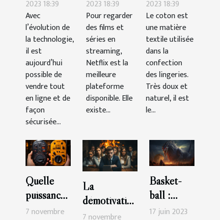
de vendre
Netflix ?
choisir ?
2023 18:39
2023 18:39
2023 18:39
Avec
Pour regarder
Le coton est
le CBD en
l’évolution de
des films et
une matière
ligne ?
la technologie,
séries en
textile utilisée
il est
streaming,
dans la
aujourd’hui
Netflix est la
confection
possible de
meilleure
des lingeries.
vendre tout
plateforme
Très doux et
en ligne et de
disponible. Elle
naturel, il est
façon
existe...
le...
sécurisée...
Quelle
Basket-
La
puissance
ball :
démotivation
de
quelle est
7 novembre
17 juin 2023
du
7 novembre