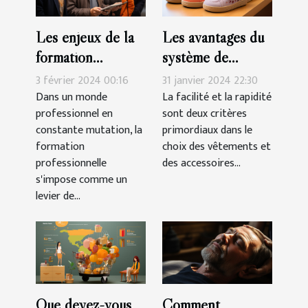
Les enjeux de la
Les avantages du
formation
système de
professionnelle
fermeture à
3 février 2024 00:16
31 janvier 2024 22:30
pour les seniors
scratch pour les
Dans un monde
La facilité et la rapidité
professionnel en
sont deux critères
chaussures des
constante mutation, la
primordiaux dans le
filles
formation
choix des vêtements et
professionnelle
des accessoires...
s'impose comme un
levier de...
Que devez-vous
Comment