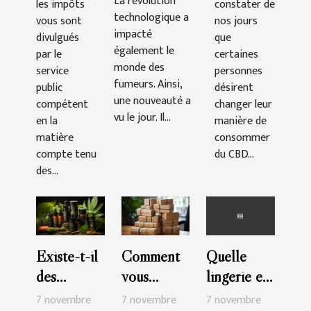
La révolution
les impôts
constater de
France ?
technologique a
vous sont
nos jours
impacté
divulgués
que
également le
par le
certaines
monde des
service
personnes
fumeurs. Ainsi,
public
désirent
une nouveauté a
compétent
changer leur
vu le jour. Il...
en la
manière de
matière
consommer
compte tenu
du CBD...
des...
Existe-t-il
Comment
Quelle
des
vous
lingerie en
possibilités
abonner à
coton
7 novembre
7 novembre
7 novembre