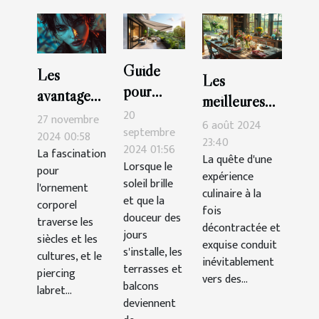
Guide
Les
Les
pour
avantages
meilleures
choisir le
esthétiques
20
27 novembre
tables pour
6 août 2024
store
septembre
des
2024 00:58
une cuisine
23:40
2024 01:56
banne
La fascination
piercings
La quête d'une
décontractée
Lorsque le
pour
parfait
expérience
labret
et
soleil brille
l'ornement
pour
culinaire à la
supérieurs
et que la
savoureuse
corporel
fois
terrasses
douceur des
et
traverse les
décontractée et
et
jours
inférieurs
siècles et les
exquise conduit
s'installe, les
balcons
cultures, et le
inévitablement
terrasses et
piercing
vers des...
balcons
labret...
deviennent