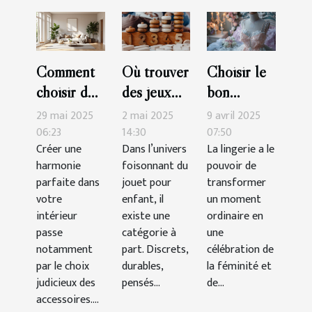
Comment
Où trouver
Choisir le
choisir des
des jeux
bon
accessoires
Montessori
ensemble
29 mai 2025
2 mai 2025
9 avril 2025
pour
de qualité
de lingerie
06:23
14:30
07:50
Créer une
Dans l’univers
La lingerie a le
maximiser
?
pour des
harmonie
foisonnant du
pouvoir de
l'harmonie
occasions
parfaite dans
jouet pour
transformer
de votre
spéciales
votre
enfant, il
un moment
intérieur
intérieur
existe une
ordinaire en
passe
catégorie à
une
notamment
part. Discrets,
célébration de
par le choix
durables,
la féminité et
judicieux des
pensés...
de...
accessoires....