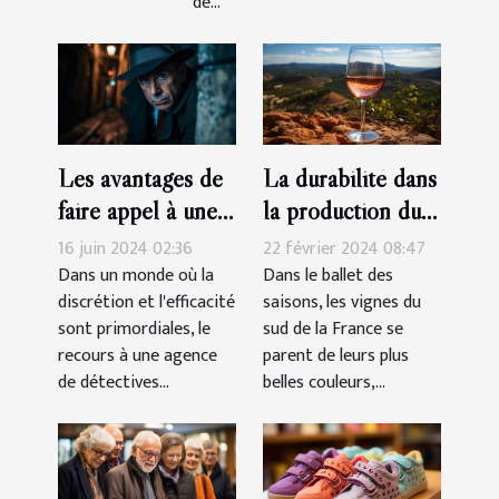
de...
La durabilité dans
Les avantages de
la production du
faire appel à une
vin rosé Côtes-
agence de
22 février 2024 08:47
16 juin 2024 02:36
de-Provence
détectives privés
Dans le ballet des
Dans un monde où la
saisons, les vignes du
discrétion et l'efficacité
agréée pour des
sud de la France se
sont primordiales, le
enquêtes discrètes
parent de leurs plus
recours à une agence
et efficaces
belles couleurs,...
de détectives...