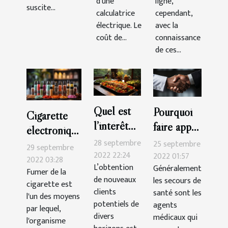
d'une
ligne,
suscite...
calculatrice
cependant,
électrique. Le
avec la
coût de...
connaissance
de ces...
Quel est
Pourquoi
Cigarette
l’intérêt
faire appel
électronique
d’un blog
à un
28 septembre
25 septembre
:Que faut-il
29 septembre
de cuisine
2022 22:24
secours de
2022 01:57
savoir ?
2022 03:28
L’obtention
Généralement
?
santé ?
Fumer de la
de nouveaux
les secours de
cigarette est
clients
santé sont les
l'un des moyens
potentiels de
agents
par lequel,
divers
médicaux qui
l'organisme