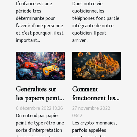
smartphone à
L’enfance est une
Dans notre vie
période très
quotidienne, les
Montpelier ?
déterminante pour
téléphones font partie
l’avenir d’une personne
intégrante de notre
et c’est pourquoi, il est
quotidien. Il peut
important...
arriver...
Généralités sur
Comment
les papiers peints
fonctionnent les
de type rétro
crypto-monnaies ?
6 décembre 2022 18:26
27 novembre 2022
On entend par papier
03:12
peint de type rétro une
Les crypto-monnaies,
sorte d’interprétation
parfois appelées