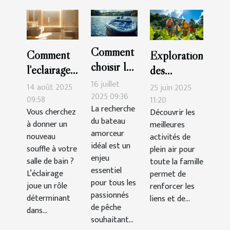
Comment
Comment
Exploration
choisir le
l'éclairage
des
meilleur
peut
16 juillet
meilleures
14 août 2025
25 juin 2025
bateau
2025 09:36
transformer
09:58
activités de
11:20
La recherche
amorceur
Vous cherchez
Découvrir les
votre salle
plein air
du bateau
à donner un
meilleures
pour vos
de bain ?
pour toute
amorceur
nouveau
activités de
sessions
la famille
idéal est un
souffle à votre
plein air pour
de pêche
enjeu
salle de bain ?
toute la famille
?
essentiel
L’éclairage
permet de
pour tous les
joue un rôle
renforcer les
passionnés
déterminant
liens et de...
de pêche
dans...
souhaitant...