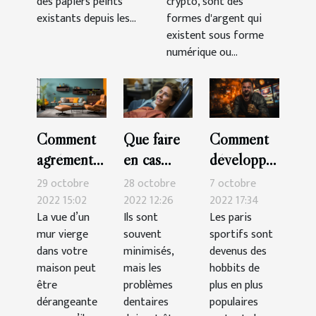
des papiers peints
crypto, sont des
existants depuis les...
formes d'argent qui
existent sous forme
numérique ou...
Comment
Que faire
Comment
agrémenter
en cas
développer
sa
d’urgence
sa
29 octobre
28 octobre
7 octobre
décoration
dentaire ?
technique
2022 15:02
2022 12:26
2022 17:34
La vue d’un
Ils sont
Les paris
murale ?
pour
mur vierge
souvent
sportifs sont
gagner
dans votre
minimisés,
devenus des
dans les
maison peut
mais les
hobbits de
paris
être
problèmes
plus en plus
dérangeante
dentaires
sportifs ?
populaires