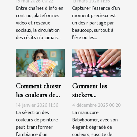
15 mai 2026 00:22
13 mars 2026 11:36
culture et
clés sur mesure
Entre chaînes d’info en
Capturer l’essence d’un
continu, plateformes
moment précieux est
manipulation
vidéo et réseaux
un désir partagé par
sociaux, la circulation
beaucoup, surtout à
des récits n’a jamais...
l’ère où les...
Comment choisir
Comment les
les couleurs de
stickers
peinture pour
simplifient-ils la
14 janvier 2026 11:56
4 décembre 2025 00:20
harmoniser votre
réalisation d'une
La sélection des
La manucure
couleurs de peinture
Babyboomer, avec son
espace ?
manucure
peut transformer
élégant dégradé de
Babyboomer ?
l’ambiance d’un
couleurs, suscite de