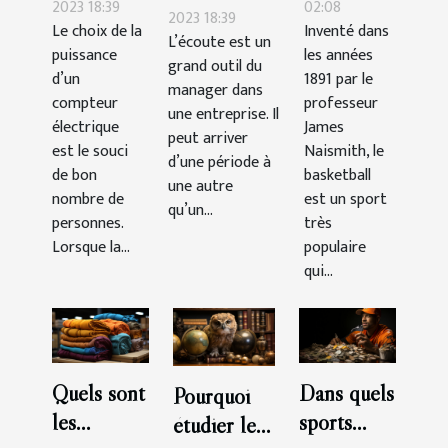
compteur
la durée
2023 18:39
02:08
personnel :
2023 18:39
Le choix de la
Inventé dans
choisir ?
d’un
L’écoute est un
comment la
puissance
les années
match ?
grand outil du
gérer ?
d’un
1891 par le
manager dans
compteur
professeur
une entreprise. Il
électrique
James
peut arriver
est le souci
Naismith, le
d’une période à
de bon
basketball
une autre
nombre de
est un sport
qu’un...
personnes.
très
Lorsque la...
populaire
qui...
Quels sont
Dans quels
Pourquoi
les
sports
étudier le