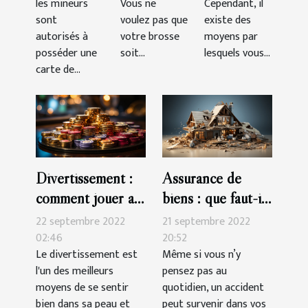
les mineurs
Vous ne
Cependant, il
sont
voulez pas que
existe des
autorisés à
votre brosse
moyens par
posséder une
soit...
lesquels vous...
carte de...
Divertissement :
Assurance de
comment jouer au
biens : que faut-il
casino en ligne
savoir ?
22 septembre 2022
21 septembre 2022
02:46
20:52
Le divertissement est
Même si vous n’y
l'un des meilleurs
pensez pas au
moyens de se sentir
quotidien, un accident
bien dans sa peau et
peut survenir dans vos