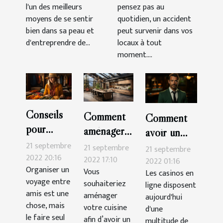
l'un des meilleurs
pensez pas au
moyens de se sentir
quotidien, un accident
bien dans sa peau et
peut survenir dans vos
d'entreprendre de...
locaux à tout
moment....
Conseils
Comment
Comment
pour
aménager
avoir un
organiser
sa cuisine ?
21 septembre
bonus sur
21 septembre
21 septembre
seul un
2022 20:16
2022 17:10
Cresus
2022 01:16
Organiser un
voyage
Vous
Les casinos en
Casino ?
voyage entre
souhaiteriez
ligne disposent
amis est une
aménager
aujourd'hui
chose, mais
votre cuisine
d'une
le faire seul
afin d’avoir un
multitude de