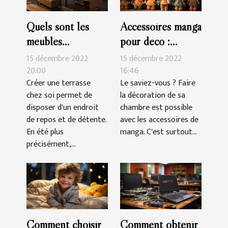
Quels sont les
Accessoires manga
meubles
pour déco :
indispensables
parlons-en !
15 décembre 2022
15 décembre 2022
pour une terrasse?
20:00
16:46
Créer une terrasse
Le saviez-vous ? Faire
chez soi permet de
la décoration de sa
disposer d'un endroit
chambre est possible
de repos et de détente.
avec les accessoires de
En été plus
manga. C'est surtout...
précisément,...
Comment choisir
Comment obtenir