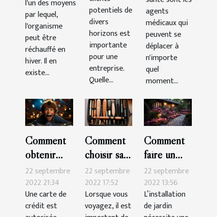
l'un des moyens
potentiels de
agents
par lequel,
divers
médicaux qui
l'organisme
horizons est
peuvent se
peut être
importante
déplacer à
réchauffé en
pour une
n'importe
hiver. Il en
entreprise.
quel
existe...
Quelle...
moment...
Comment
Comment
Comment
obtenir
choisir sa
faire un
une carte
brosse à
beau jardin
22 septembre
22 septembre
22 septembre
de crédit
cheveux
pas cher ?
2022 21:34
2022 17:52
2022 13:56
Une carte de
Lorsque vous
L’installation
pour
pour les
crédit est
voyagez, il est
de jardin
mineur ?
voyages ?