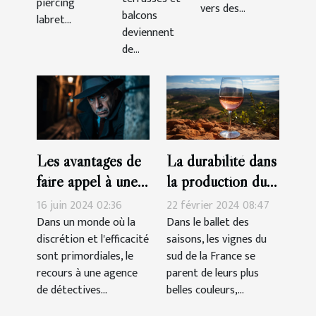
piercing
vers des...
balcons
labret...
deviennent
de...
La durabilité dans
Les avantages de
la production du
faire appel à une
vin rosé Côtes-
agence de
22 février 2024 08:47
16 juin 2024 02:36
de-Provence
détectives privés
Dans le ballet des
Dans un monde où la
saisons, les vignes du
discrétion et l'efficacité
agréée pour des
sud de la France se
sont primordiales, le
enquêtes discrètes
parent de leurs plus
recours à une agence
et efficaces
belles couleurs,...
de détectives...