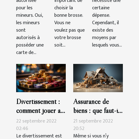
autorisée
important de
nécessite une
pour les
choisir la
certaine
mineurs. Oui,
bonne brosse.
dépense.
les mineurs
Vous ne
Cependant, il
sont
voulez pas que
existe des
autorisés à
votre brosse
moyens par
posséder une
soit...
lesquels vous...
carte de...
Divertissement :
Assurance de
comment jouer au
biens : que faut-il
casino en ligne
savoir ?
22 septembre 2022
21 septembre 2022
02:46
20:52
Le divertissement est
Même si vous n’y