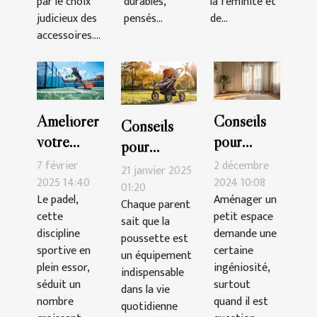
par le choix
durables,
la féminité et
judicieux des
pensés...
de...
accessoires....
Améliorer
Conseils
Conseils
votre
pour
pour
technique
intégrer
7 février
2 décembre
maintenir et
21 janvier 2025
de padel :
une
2025 14:40
2024 10:08
nettoyer
01:20
Le padel,
Aménager un
exercices
armoire
Chaque parent
votre
cette
petit espace
sait que la
pratiques
trois
poussette
discipline
demande une
poussette est
portes
efficacement
sportive en
certaine
un équipement
dans un
plein essor,
ingéniosité,
indispensable
séduit un
petit
surtout
dans la vie
nombre
quand il est
espace
quotidienne