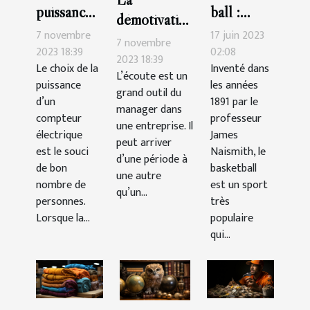
puissance
ball :
démotivation
de
quelle est
7 novembre
17 juin 2023
du
7 novembre
compteur
la durée
2023 18:39
02:08
personnel :
2023 18:39
Le choix de la
Inventé dans
choisir ?
d’un
L’écoute est un
comment la
puissance
les années
match ?
grand outil du
gérer ?
d’un
1891 par le
manager dans
compteur
professeur
une entreprise. Il
électrique
James
peut arriver
est le souci
Naismith, le
d’une période à
de bon
basketball
une autre
nombre de
est un sport
qu’un...
personnes.
très
Lorsque la...
populaire
qui...