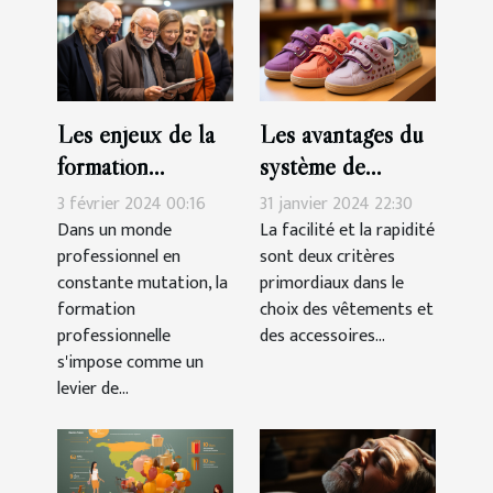
Les enjeux de la
Les avantages du
formation
système de
professionnelle
fermeture à
3 février 2024 00:16
31 janvier 2024 22:30
pour les seniors
scratch pour les
Dans un monde
La facilité et la rapidité
professionnel en
sont deux critères
chaussures des
constante mutation, la
primordiaux dans le
filles
formation
choix des vêtements et
professionnelle
des accessoires...
s'impose comme un
levier de...