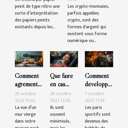
peint de type rétro une
Les crypto-monnaies,
sorte d’interprétation
parfois appelées
des papiers peints
crypto, sont des
existants depuis les...
formes d'argent qui
existent sous forme
numérique ou...
Comment
Que faire
Comment
agrémenter
en cas
développer
sa
d’urgence
sa
29 octobre
28 octobre
7 octobre
décoration
dentaire ?
technique
2022 15:02
2022 12:26
2022 17:34
La vue d’un
Ils sont
Les paris
murale ?
pour
mur vierge
souvent
sportifs sont
gagner
dans votre
minimisés,
devenus des
dans les