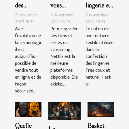
des
vous
lingerie en
possibilités
abonner à
coton
7 novembre
7 novembre
7 novembre
de vendre
Netflix ?
choisir ?
2023 18:39
2023 18:39
2023 18:39
Avec
Pour regarder
Le coton est
le CBD en
l’évolution de
des films et
une matière
ligne ?
la technologie,
séries en
textile utilisée
il est
streaming,
dans la
aujourd’hui
Netflix est la
confection
possible de
meilleure
des lingeries.
vendre tout
plateforme
Très doux et
en ligne et de
disponible. Elle
naturel, il est
façon
existe...
le...
sécurisée...
Quelle
Basket-
La