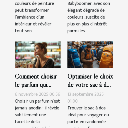
couleurs de peinture
Babyboomer, avec son
espace ?
manucure
peut transformer
élégant dégradé de
Babyboomer ?
l’ambiance d’un
couleurs, suscite de
intérieur et révéler
plus en plus d'intérêt
tout son...
parmi les...
Comment choisir
Optimiser le choix
le parfum qui
de votre sac à dos
complète votre
pour voyages et
6 novembre 2025 00:56
13 septembre 2025
personnalité?
randonnées
Choisir un parfum n’est
01:00
jamais anodin : il révèle
Trouver le sac à dos
subtilement une
idéal pour voyager ou
facette de la
partir en randonnée