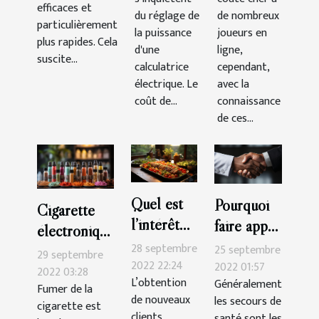
efficaces et
choix ?
du réglage de
de nombreux
particulièrement
la puissance
joueurs en
plus rapides. Cela
d'une
ligne,
suscite...
calculatrice
cependant,
électrique. Le
avec la
coût de...
connaissance
de ces...
Quel est
Pourquoi
Cigarette
l’intérêt
faire appel
électronique
d’un blog
à un
28 septembre
25 septembre
:Que faut-il
29 septembre
de cuisine
2022 22:24
secours de
2022 01:57
savoir ?
2022 03:28
L’obtention
Généralement
?
santé ?
Fumer de la
de nouveaux
les secours de
cigarette est
clients
santé sont les