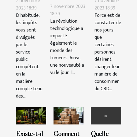
7 novembre
7 novembre
cigarette
7 novembre 2023
son impôt
du thé au
2023 18:39
2023 18:39
électronique ?
18:39
D’habitude,
Force est de
en
CBD ?
La révolution
les impôts
constater de
France ?
technologique a
vous sont
nos jours
impacté
divulgués
que
également le
par le
certaines
monde des
service
personnes
fumeurs. Ainsi,
public
désirent
une nouveauté a
compétent
changer leur
vu le jour. Il...
en la
manière de
matière
consommer
compte tenu
du CBD...
des...
Existe-t-il
Comment
Quelle