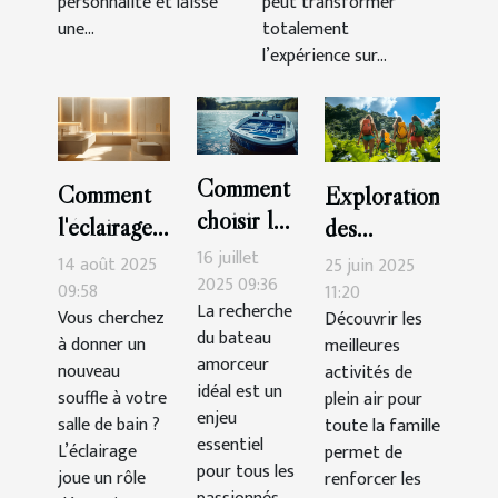
personnalité et laisse
peut transformer
une...
totalement
l’expérience sur...
Comment
Comment
Exploration
choisir le
l'éclairage
des
meilleur
peut
16 juillet
meilleures
14 août 2025
25 juin 2025
bateau
2025 09:36
transformer
09:58
activités de
11:20
La recherche
amorceur
Vous cherchez
Découvrir les
votre salle
plein air
du bateau
à donner un
meilleures
pour vos
de bain ?
pour toute
amorceur
nouveau
activités de
sessions
la famille
idéal est un
souffle à votre
plein air pour
de pêche
enjeu
salle de bain ?
toute la famille
?
essentiel
L’éclairage
permet de
pour tous les
joue un rôle
renforcer les