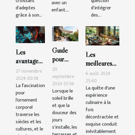
croissant
question
avec un
d'adeptes
d'intégrer
enfant....
grâce à son...
des...
Guide
Les
Les
pour
avantages
meilleures
choisir le
esthétiques
20
27 novembre
tables pour
6 août 2024
store
septembre
des
2024 00:58
une cuisine
23:40
2024 01:56
banne
La fascination
piercings
La quête d'une
décontractée
Lorsque le
pour
parfait
expérience
labret
et
soleil brille
l'ornement
pour
culinaire à la
supérieurs
et que la
savoureuse
corporel
fois
terrasses
douceur des
et
traverse les
décontractée et
et
jours
inférieurs
siècles et les
exquise conduit
s'installe, les
balcons
cultures, et le
inévitablement
terrasses et