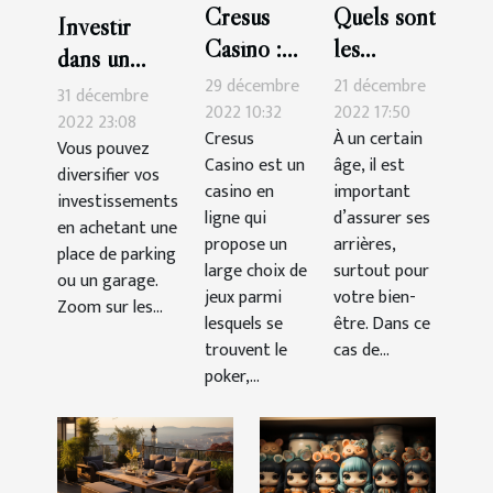
Cresus
Quels sont
Investir
Casino :
les
dans un
les astuces
critères de
29 décembre
21 décembre
garage ou
31 décembre
pour
choix
2022 10:32
2022 17:50
une place de
2022 23:08
Cresus
À un certain
gagner
d’une
Vous pouvez
parking :
Casino est un
âge, il est
facilement
assurance
diversifier vos
quels atouts
casino en
important
investissements
santé ?
?
ligne qui
d’assurer ses
en achetant une
propose un
arrières,
place de parking
large choix de
surtout pour
ou un garage.
jeux parmi
votre bien-
Zoom sur les...
lesquels se
être. Dans ce
trouvent le
cas de...
poker,...