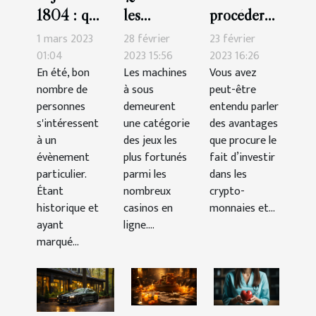
1804 : que
les
procéder
retenir du
meilleures
pour
1 mars 2023
28 février
23 février
duel au
machines à
acheter
01:04
2023 15:56
2023 16:26
En été, bon
Les machines
Vous avez
pistolet
sous-
des
nombre de
à sous
peut-être
mémorable
catégorie
crypto-
personnes
demeurent
entendu parler
à New
aventure ?
monnaies
s'intéressent
une catégorie
des avantages
York ?
en tant que
à un
des jeux les
que procure le
évènement
plus fortunés
débutant ?
fait d’investir
particulier.
parmi les
dans les
Étant
nombreux
crypto-
historique et
casinos en
monnaies et...
ayant
ligne....
marqué...