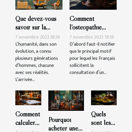
Que devez-vous
Comment
savoir sur la
l’ostéopathie
génération des
peut-il soulager
7 novembre 2023 18:39
7 novembre 2023 18:39
Millennials ?
les douleurs du
L’humanité, dans son
D’abord faut-il notifier
évolution, a connu
que le principal motif
corps ?
plusieurs générations
pour lequel les Français
d’hommes, chacune
sollicitent la
avec ses réalités.
consultation d’un...
L’arrivée...
Comment
Quels
Pourquoi
calculer
sont les
acheter une
soi-même
bienfaits