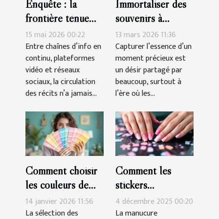
Enquête : la
Immortaliser des
frontière ténue
souvenirs à
entre information,
travers des porte-
15 mai 2026 00:22
13 mars 2026 11:36
culture et
clés sur mesure
Entre chaînes d’info en
Capturer l’essence d’un
continu, plateformes
moment précieux est
manipulation
vidéo et réseaux
un désir partagé par
sociaux, la circulation
beaucoup, surtout à
des récits n’a jamais...
l’ère où les...
Comment choisir
Comment les
les couleurs de
stickers
peinture pour
simplifient-ils la
14 janvier 2026 11:56
4 décembre 2025 00:20
harmoniser votre
réalisation d'une
La sélection des
La manucure