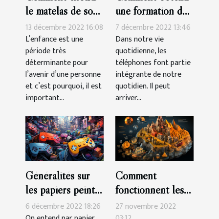
le matelas de son
une formation de
enfant?
réparation de
13 décembre 2022 16:08
7 décembre 2022 13:46
smartphone à
L’enfance est une
Dans notre vie
période très
quotidienne, les
Montpelier ?
déterminante pour
téléphones font partie
l’avenir d’une personne
intégrante de notre
et c’est pourquoi, il est
quotidien. Il peut
important...
arriver...
Généralités sur
Comment
les papiers peints
fonctionnent les
de type rétro
crypto-monnaies ?
6 décembre 2022 18:26
27 novembre 2022
On entend par papier
03:12