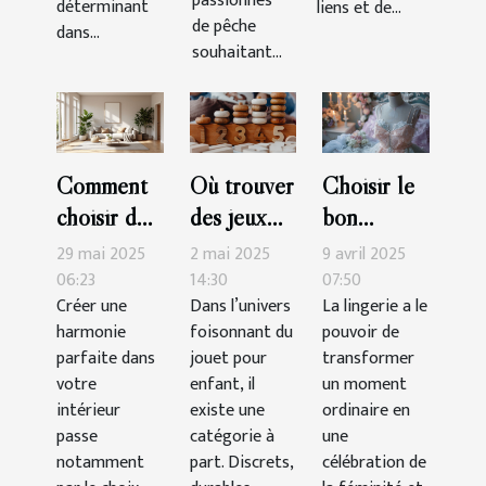
passionnés
déterminant
liens et de...
de pêche
dans...
souhaitant...
Comment
Où trouver
Choisir le
choisir des
des jeux
bon
accessoires
Montessori
ensemble
29 mai 2025
2 mai 2025
9 avril 2025
pour
de qualité
de lingerie
06:23
14:30
07:50
Créer une
Dans l’univers
La lingerie a le
maximiser
?
pour des
harmonie
foisonnant du
pouvoir de
l'harmonie
occasions
parfaite dans
jouet pour
transformer
de votre
spéciales
votre
enfant, il
un moment
intérieur
intérieur
existe une
ordinaire en
passe
catégorie à
une
notamment
part. Discrets,
célébration de