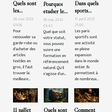
Quels sont
Dans quels
Pourquoi
les
sports
étudier le
avantages
faut-il
SEO ?
26 mai 2023
11 avril 2023
18 mai 2023
de faire ses
parier pour
03:06
21:00
03:42
Pour
Les paris
Quel que soit
achats
gagner
renouveler sa
sportifs sont
votre statut,
d’articles
plus
garde-robe ou
une activité
vous pouvez
textiles
d'argent?
d'acheter des
en pleine
suivre une
chez un
articles
expansion
formation en
grossiste ?
textiles en
dans le monde
référencement
gros, il faut
entier. Ils
naturel. Qu'il
trouver la
permettent à
s'agisse d'un...
meilleure...
de nombreux...
11 juillet
Quels sont
Comment