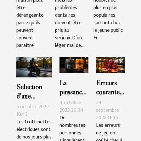
maison peut
mais les
hobbits de
paris
être
problèmes
plus en plus
dérangeante
dentaires
sportifs ?
populaires
parce qu’ils
doivent être
surtout chez
peuvent
pris au
le jeune public.
souvent
sérieux. D’un
En...
paraître...
léger mal de...
La
Erreurs
Sélection
puissance
courantes
d’une
de
que vous
4 octobre
29
trottinette
5 octobre 2022
compteur
devriez
2022 20:04
septembre
électrique :
10:42
De
2022 11:45
: quel est
éviter au
Les trottinettes
voici 3
nombreuses
Les erreurs
le
casino
électriques sont
critères
personnes
de jeu ont
de nos jours plus
meilleur
s'inquiètent
coûté cher à