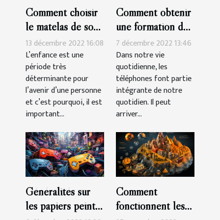
Comment choisir
Comment obtenir
le matelas de son
une formation de
enfant?
réparation de
13 décembre 2022 16:08
7 décembre 2022 13:46
smartphone à
L’enfance est une
Dans notre vie
période très
quotidienne, les
Montpelier ?
déterminante pour
téléphones font partie
l’avenir d’une personne
intégrante de notre
et c’est pourquoi, il est
quotidien. Il peut
important...
arriver...
Généralités sur
Comment
les papiers peints
fonctionnent les