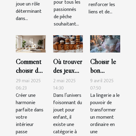
pour tous les
joue un rôle
renforcer les
passionnés
déterminant
liens et de...
de pêche
dans...
souhaitant...
Comment
Où trouver
Choisir le
choisir des
des jeux
bon
accessoires
Montessori
ensemble
29 mai 2025
2 mai 2025
9 avril 2025
pour
de qualité
de lingerie
06:23
14:30
07:50
Créer une
Dans l’univers
La lingerie a le
maximiser
?
pour des
harmonie
foisonnant du
pouvoir de
l'harmonie
occasions
parfaite dans
jouet pour
transformer
de votre
spéciales
votre
enfant, il
un moment
intérieur
intérieur
existe une
ordinaire en
passe
catégorie à
une