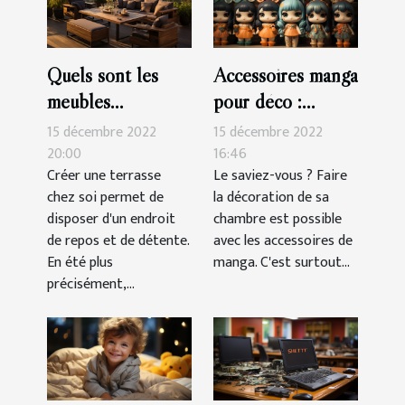
Quels sont les
Accessoires manga
meubles
pour déco :
indispensables
parlons-en !
15 décembre 2022
15 décembre 2022
pour une terrasse?
20:00
16:46
Créer une terrasse
Le saviez-vous ? Faire
chez soi permet de
la décoration de sa
disposer d'un endroit
chambre est possible
de repos et de détente.
avec les accessoires de
En été plus
manga. C'est surtout...
précisément,...