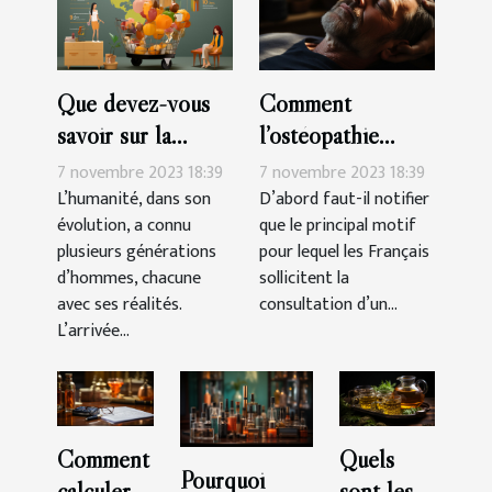
Que devez-vous
Comment
savoir sur la
l’ostéopathie
génération des
peut-il soulager
7 novembre 2023 18:39
7 novembre 2023 18:39
Millennials ?
les douleurs du
L’humanité, dans son
D’abord faut-il notifier
évolution, a connu
que le principal motif
corps ?
plusieurs générations
pour lequel les Français
d’hommes, chacune
sollicitent la
avec ses réalités.
consultation d’un...
L’arrivée...
Comment
Quels
Pourquoi
calculer
sont les