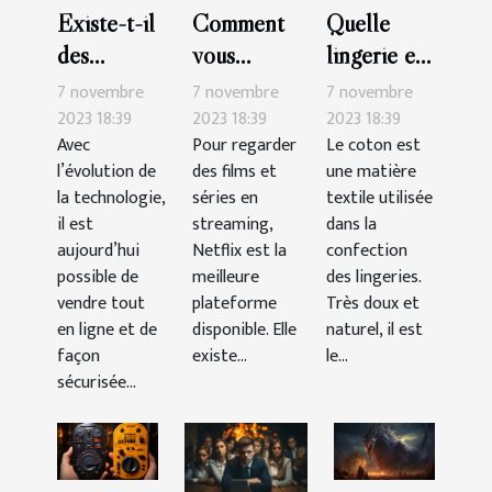
Existe-t-il
Comment
Quelle
des
vous
lingerie en
possibilités
abonner à
coton
7 novembre
7 novembre
7 novembre
de vendre
Netflix ?
choisir ?
2023 18:39
2023 18:39
2023 18:39
Avec
Pour regarder
Le coton est
le CBD en
l’évolution de
des films et
une matière
ligne ?
la technologie,
séries en
textile utilisée
il est
streaming,
dans la
aujourd’hui
Netflix est la
confection
possible de
meilleure
des lingeries.
vendre tout
plateforme
Très doux et
en ligne et de
disponible. Elle
naturel, il est
façon
existe...
le...
sécurisée...