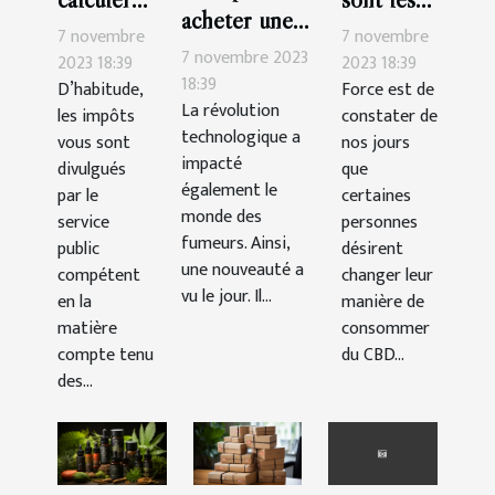
acheter une
soi-même
bienfaits
7 novembre
7 novembre
cigarette
7 novembre 2023
son impôt
du thé au
2023 18:39
2023 18:39
électronique ?
18:39
D’habitude,
Force est de
en
CBD ?
La révolution
les impôts
constater de
France ?
technologique a
vous sont
nos jours
impacté
divulgués
que
également le
par le
certaines
monde des
service
personnes
fumeurs. Ainsi,
public
désirent
une nouveauté a
compétent
changer leur
vu le jour. Il...
en la
manière de
matière
consommer
compte tenu
du CBD...
des...