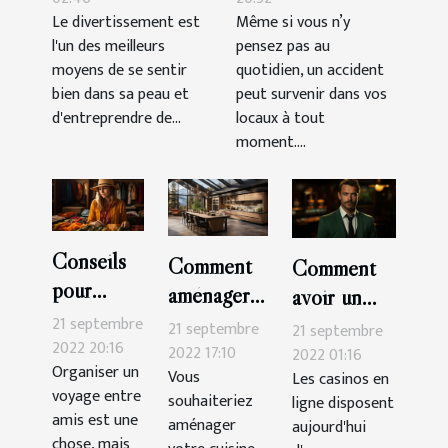
Le divertissement est
Même si vous n’y
l'un des meilleurs
pensez pas au
moyens de se sentir
quotidien, un accident
bien dans sa peau et
peut survenir dans vos
d'entreprendre de...
locaux à tout
moment....
Conseils
Comment
Comment
pour
aménager
avoir un
organiser
sa cuisine ?
21 septembre
bonus sur
21 septembre
21 septembre
seul un
2022 20:16
2022 17:10
Cresus
2022 01:16
Organiser un
voyage
Vous
Les casinos en
Casino ?
voyage entre
souhaiteriez
ligne disposent
amis est une
aménager
aujourd'hui
chose, mais