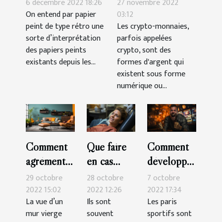
de type rétro
crypto-monnaies ?
6 décembre 2022 18:26
27 novembre 2022
On entend par papier
03:12
peint de type rétro une
Les crypto-monnaies,
sorte d’interprétation
parfois appelées
des papiers peints
crypto, sont des
existants depuis les...
formes d'argent qui
existent sous forme
numérique ou...
Comment
Que faire
Comment
agrémenter
en cas
développer
sa
d’urgence
sa
29 octobre
28 octobre
7 octobre
décoration
dentaire ?
technique
2022 15:02
2022 12:26
2022 17:34
La vue d’un
Ils sont
Les paris
murale ?
pour
mur vierge
souvent
sportifs sont
gagner