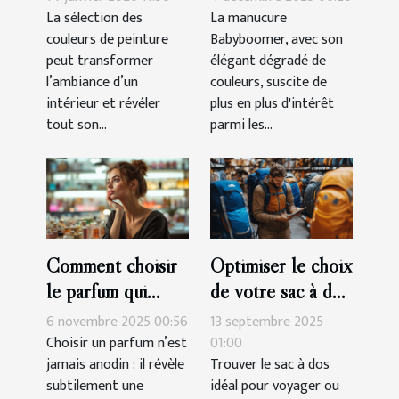
harmoniser votre
réalisation d'une
La sélection des
La manucure
couleurs de peinture
Babyboomer, avec son
espace ?
manucure
peut transformer
élégant dégradé de
Babyboomer ?
l’ambiance d’un
couleurs, suscite de
intérieur et révéler
plus en plus d'intérêt
tout son...
parmi les...
Comment choisir
Optimiser le choix
le parfum qui
de votre sac à dos
complète votre
pour voyages et
6 novembre 2025 00:56
13 septembre 2025
personnalité?
randonnées
Choisir un parfum n’est
01:00
jamais anodin : il révèle
Trouver le sac à dos
subtilement une
idéal pour voyager ou