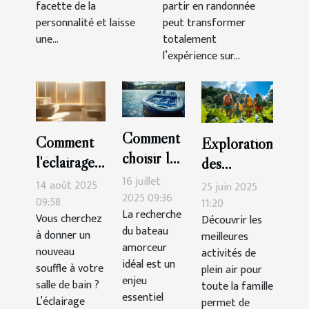
facette de la
partir en randonnée
personnalité et laisse
peut transformer
une...
totalement
l’expérience sur...
Comment
Comment
Exploration
choisir le
l'éclairage
des
meilleur
peut
16 juillet
meilleures
14 août 2025
25 juin 2025
bateau
2025 09:36
transformer
09:58
activités de
11:20
La recherche
amorceur
Vous cherchez
Découvrir les
votre salle
plein air
du bateau
à donner un
meilleures
pour vos
de bain ?
pour toute
amorceur
nouveau
activités de
sessions
la famille
idéal est un
souffle à votre
plein air pour
de pêche
enjeu
salle de bain ?
toute la famille
?
essentiel
L’éclairage
permet de