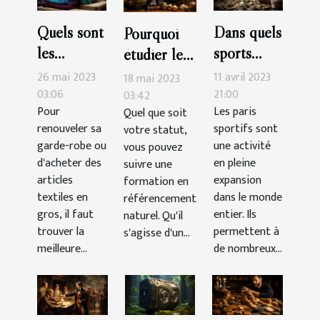
Quels sont
Dans quels
Pourquoi
les
sports
étudier le
avantages
faut-il
SEO ?
26 mai 2023
11 avril 2023
18 mai 2023
de faire ses
parier pour
03:06
21:00
03:42
Pour
Les paris
Quel que soit
achats
gagner
renouveler sa
sportifs sont
votre statut,
d’articles
plus
garde-robe ou
une activité
vous pouvez
textiles
d'argent?
d'acheter des
en pleine
suivre une
chez un
articles
expansion
formation en
grossiste ?
textiles en
dans le monde
référencement
gros, il faut
entier. Ils
naturel. Qu'il
trouver la
permettent à
s'agisse d'un...
meilleure...
de nombreux...