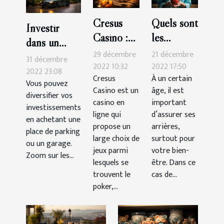
Cresus
Quels sont
Investir
Casino :
les
dans un
les astuces
critères de
29 décembre
21 décembre
garage ou
31 décembre
pour
choix
2022 10:32
2022 17:50
une place de
2022 23:08
Cresus
À un certain
gagner
d’une
Vous pouvez
parking :
Casino est un
âge, il est
facilement
assurance
diversifier vos
quels atouts
casino en
important
investissements
santé ?
?
ligne qui
d’assurer ses
en achetant une
propose un
arrières,
place de parking
large choix de
surtout pour
ou un garage.
jeux parmi
votre bien-
Zoom sur les...
lesquels se
être. Dans ce
trouvent le
cas de...
poker,...