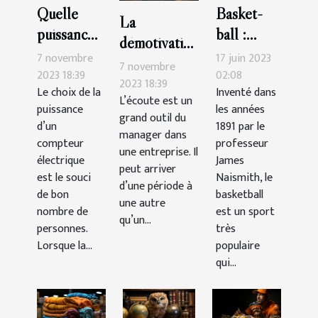
Quelle
Basket-
La
puissance
ball :
démotivation
de
quelle est
7 novembre
17 juin 2023
du
7 novembre
compteur
la durée
2023 18:39
02:08
personnel :
2023 18:39
Le choix de la
Inventé dans
choisir ?
d’un
L’écoute est un
comment la
puissance
les années
match ?
grand outil du
gérer ?
d’un
1891 par le
manager dans
compteur
professeur
une entreprise. Il
électrique
James
peut arriver
est le souci
Naismith, le
d’une période à
de bon
basketball
une autre
nombre de
est un sport
qu’un...
personnes.
très
Lorsque la...
populaire
qui...