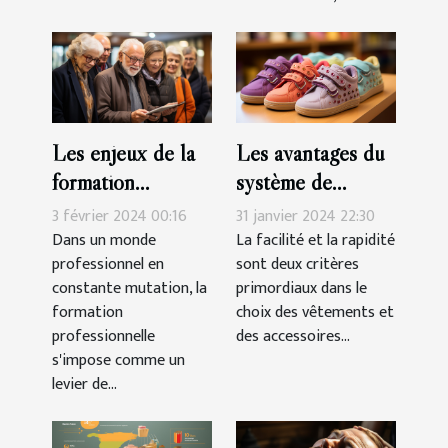
Les enjeux de la
Les avantages du
formation
système de
professionnelle
fermeture à
3 février 2024 00:16
31 janvier 2024 22:30
pour les seniors
scratch pour les
Dans un monde
La facilité et la rapidité
professionnel en
sont deux critères
chaussures des
constante mutation, la
primordiaux dans le
filles
formation
choix des vêtements et
professionnelle
des accessoires...
s'impose comme un
levier de...