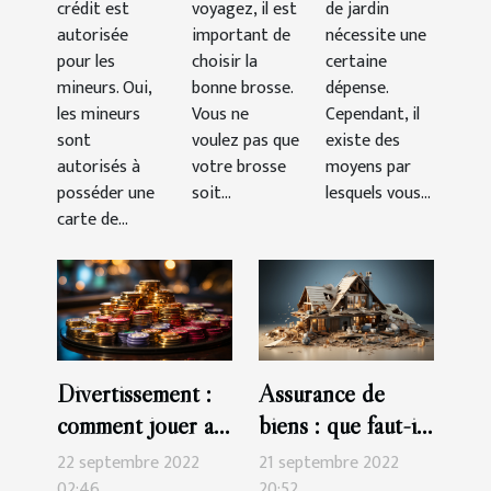
crédit est
voyagez, il est
de jardin
mineur ?
voyages ?
autorisée
important de
nécessite une
pour les
choisir la
certaine
mineurs. Oui,
bonne brosse.
dépense.
les mineurs
Vous ne
Cependant, il
sont
voulez pas que
existe des
autorisés à
votre brosse
moyens par
posséder une
soit...
lesquels vous...
carte de...
Divertissement :
Assurance de
comment jouer au
biens : que faut-il
casino en ligne
savoir ?
22 septembre 2022
21 septembre 2022
02:46
20:52