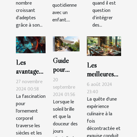
nombre
quand il est
espace
quotidienne
croissant
question
avec un
d'adeptes
d'intégrer
enfant....
grâce à son...
des...
Guide
Les
Les
pour
avantages
meilleures
choisir le
esthétiques
20
27 novembre
tables pour
6 août 2024
store
septembre
des
2024 00:58
une cuisine
23:40
2024 01:56
banne
La fascination
piercings
La quête d'une
décontractée
Lorsque le
pour
parfait
expérience
labret
et
soleil brille
l'ornement
pour
culinaire à la
supérieurs
et que la
savoureuse
corporel
fois
terrasses
douceur des
et
traverse les
décontractée et
et
jours
inférieurs
siècles et les
exquise conduit