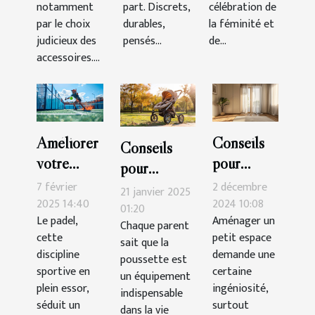
notamment
part. Discrets,
célébration de
par le choix
durables,
la féminité et
judicieux des
pensés...
de...
accessoires....
Améliorer
Conseils
Conseils
votre
pour
pour
technique
intégrer
7 février
2 décembre
maintenir et
21 janvier 2025
de padel :
une
2025 14:40
2024 10:08
nettoyer
01:20
Le padel,
Aménager un
exercices
armoire
Chaque parent
votre
cette
petit espace
sait que la
pratiques
trois
poussette
discipline
demande une
poussette est
portes
efficacement
sportive en
certaine
un équipement
dans un
plein essor,
ingéniosité,
indispensable
séduit un
petit
surtout
dans la vie