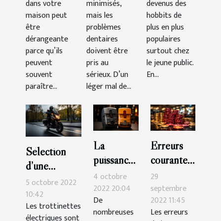
dans votre
minimisés,
devenus des
dans les
maison peut
mais les
hobbits de
paris
être
problèmes
plus en plus
dérangeante
dentaires
sportifs ?
populaires
parce qu’ils
doivent être
surtout chez
peuvent
pris au
le jeune public.
souvent
sérieux. D’un
En...
paraître...
léger mal de...
La
Erreurs
Sélection
puissance
courantes
d’une
de
que vous
4 octobre
29
trottinette
5 octobre 2022
compteur
devriez
2022 20:04
septembre
électrique :
10:42
De
2022 11:45
: quel est
éviter au
Les trottinettes
voici 3
nombreuses
Les erreurs
le
casino
électriques sont