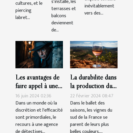
s'installe, les
balcons
cultures, et le
inévitablement
terrasses et
piercing
vers des...
balcons
labret...
deviennent
de...
La durabilité dans
Les avantages de
la production du
faire appel à une
vin rosé Côtes-
agence de
22 février 2024 08:47
16 juin 2024 02:36
de-Provence
détectives privés
Dans le ballet des
Dans un monde où la
saisons, les vignes du
discrétion et l'efficacité
agréée pour des
sud de la France se
sont primordiales, le
enquêtes discrètes
parent de leurs plus
recours à une agence
et efficaces
belles couleurs,...
de détectives...