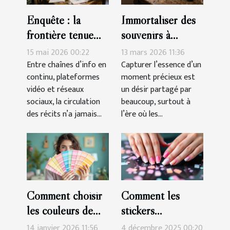
Enquête : la
Immortaliser des
frontière ténue
souvenirs à
entre information,
travers des porte-
15 mai 2026 00:22
13 mars 2026 11:36
culture et
clés sur mesure
Entre chaînes d’info en
Capturer l’essence d’un
continu, plateformes
moment précieux est
manipulation
vidéo et réseaux
un désir partagé par
sociaux, la circulation
beaucoup, surtout à
des récits n’a jamais...
l’ère où les...
Comment choisir
Comment les
les couleurs de
stickers
peinture pour
simplifient-ils la
14 janvier 2026 11:56
4 décembre 2025 00:20