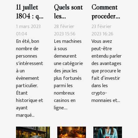
11 juillet
Quels sont
Comment
1804 : que
les
procéder
retenir du
meilleures
pour
1 mars 2023
28 février
23 février
duel au
machines à
acheter
01:04
2023 15:56
2023 16:26
En été, bon
Les machines
Vous avez
pistolet
sous-
des
nombre de
à sous
peut-être
mémorable
catégorie
crypto-
personnes
demeurent
entendu parler
à New
aventure ?
monnaies
s'intéressent
une catégorie
des avantages
York ?
en tant que
à un
des jeux les
que procure le
évènement
plus fortunés
débutant ?
fait d’investir
particulier.
parmi les
dans les
Étant
nombreux
crypto-
historique et
casinos en
monnaies et...
ayant
ligne....
marqué...