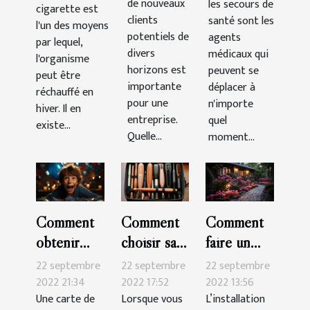
de nouveaux
les secours de
cigarette est
clients
santé sont les
l'un des moyens
potentiels de
agents
par lequel,
divers
médicaux qui
l'organisme
horizons est
peuvent se
peut être
importante
déplacer à
réchauffé en
pour une
n'importe
hiver. Il en
entreprise.
quel
existe...
Quelle...
moment...
Comment
Comment
Comment
obtenir
choisir sa
faire un
une carte
brosse à
beau jardin
22 septembre
22 septembre
22 septembre
de crédit
cheveux
pas cher ?
2022 21:34
2022 17:52
2022 13:56
Une carte de
Lorsque vous
L’installation
pour
pour les