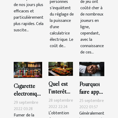
critères
personnes
de jeu ont
de nos jours plus
meilleur
s'inquiètent
coûté cher à
efficaces et
choix ?
du réglage de
de nombreux
particulièrement
la puissance
joueurs en
plus rapides. Cela
d'une
ligne,
suscite...
calculatrice
cependant,
électrique. Le
avec la
coût de...
connaissance
de ces...
Quel est
Pourquoi
Cigarette
l’intérêt
faire appel
électronique
d’un blog
à un
28 septembre
25 septembre
:Que faut-il
29 septembre
de cuisine
2022 22:24
secours de
2022 01:57
savoir ?
2022 03:28
L’obtention
Généralement
?
santé ?
Fumer de la