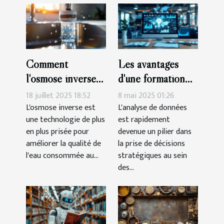
Comment
Les avantages
l'osmose inverse
d'une formation
transforme-t-elle
intensive en
18 juillet 2025 18:52
8 mai 2025 01:26
votre eau
analyse de
L'osmose inverse est
L'analyse de données
une technologie de plus
est rapidement
quotidienne ?
données
en plus prisée pour
devenue un pilier dans
améliorer la qualité de
la prise de décisions
l'eau consommée au...
stratégiques au sein
des...