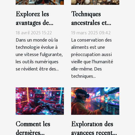
Explorez les
Techniques
avantages de
ancestrales et
l'utilisation d'un
modernes de
18 avril 2025 15:22
19 mars 2025 09:42
chatbot basé sur
conservation des
Dans un monde où la
La conservation des
technologie évolue à
aliments est une
l'IA pour
aliments
une vitesse fulgurante,
préoccupation aussi
l'apprentissage
les outils numériques
vieille que l'humanité
des langues
se révèlent être des...
elle-même. Des
techniques...
Comment les
Exploration des
dernières
avancées récentes