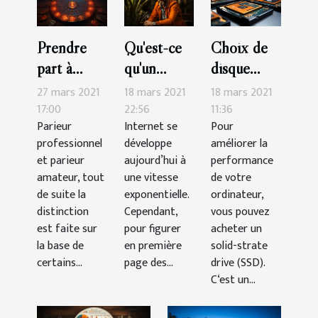
Prendre
Qu'est-ce
Choix de
part à
qu'un
disque
Sorcier
consultant
SSD :
27 mars 2021
18 mars 2021
18 mars 2021
Pronos :
SEO ?
comment
17:00
22:56
11:36
Parieur
Internet se
Pour
comment
s’y prendre
professionnel
développe
améliorer la
ça marche
?
et parieur
aujourd’hui à
performance
?
amateur, tout
une vitesse
de votre
de suite la
exponentielle.
ordinateur,
distinction
Cependant,
vous pouvez
est faite sur
pour figurer
acheter un
la base de
en première
solid-strate
certains...
page des...
drive (SSD).
C‘est un...