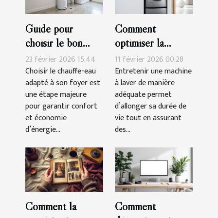
Guide pour
Comment
choisir le bon
optimiser la
chauffe-eau pour
longévité et les
23 février 2026 15:44
11 février 2026 00:28
votre foyer
performances de
Choisir le chauffe-eau
Entretenir une machine
adapté à son foyer est
à laver de manière
votre machine à
une étape majeure
adéquate permet
laver ?
pour garantir confort
d’allonger sa durée de
et économie
vie tout en assurant
d’énergie...
des...
Comment la
Comment