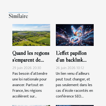
Similaire
Quand les régions
L’effet papillon
s’emparent de
d’un backlink
l’innovation verte
inattendu sur
29 juin 2026 20:30
26 juin 2026 10:12
votre trafic
Pas besoin d’attendre
Un lien venu d’ailleurs
une loi nationale pour
peut tout changer, et
organique
avancer. Partout en
pas seulement dans les
France, les régions
cas d’école racontés en
accélèrent sur...
conférence SEO....