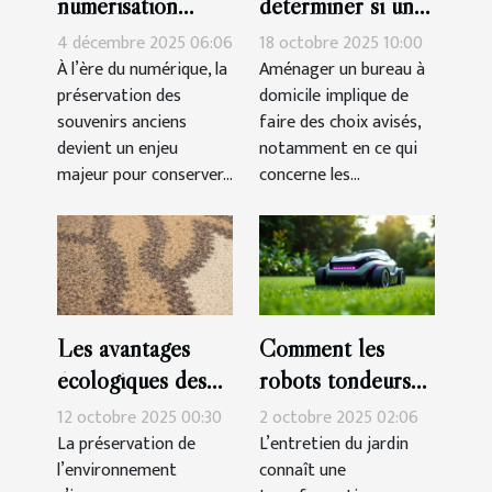
numérisation
déterminer si un
préserve-t-elle
casque
4 décembre 2025 06:06
18 octobre 2025 10:00
l'authenticité des
économique suffit
À l’ère du numérique, la
Aménager un bureau à
préservation des
domicile implique de
souvenirs anciens
pour votre bureau
souvenirs anciens
faire des choix avisés,
?
à domicile ?
devient un enjeu
notamment en ce qui
majeur pour conserver...
concerne les...
Les avantages
Comment les
écologiques des
robots tondeurs
tapis en matériaux
révolutionnent-ils
12 octobre 2025 00:30
2 octobre 2025 02:06
naturels
l'entretien des
La préservation de
L’entretien du jardin
l’environnement
connaît une
jardins ?