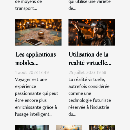
de moyens de
qui utilise une variété
transport...
de...
Les applications
Utilisation de la
mobiles
réalité virtuelle
indispensables
dans l'éducation
1 août 2023 13:49
25 juillet 2023 19:58
pour voyager
Voyager est une
La réalité virtuelle,
expérience
autrefois considérée
passionnante qui peut
comme une
être encore plus
technologie futuriste
enrichissante grâce à
réservée à l'industrie
l'usage intelligent...
du...