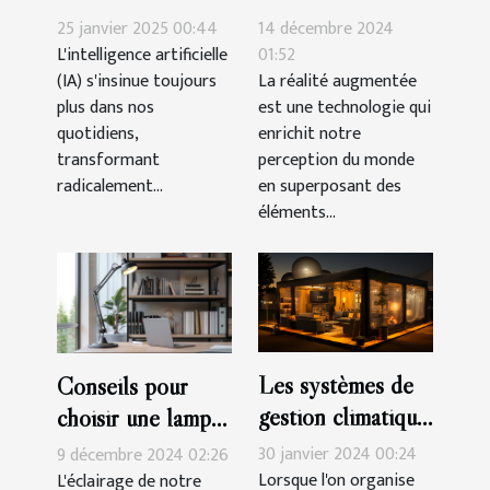
avancées en IA
en réalité
25 janvier 2025 00:44
14 décembre 2024
influencent
augmentée et
L'intelligence artificielle
01:52
(IA) s'insinue toujours
La réalité augmentée
l'industrie du jeu
leurs applications
plus dans nos
est une technologie qui
vidéo
ludiques
quotidiens,
enrichit notre
transformant
perception du monde
radicalement...
en superposant des
éléments...
Les systèmes de
Conseils pour
gestion climatique
choisir une lampe
pour tentes
de bureau qui
30 janvier 2024 00:24
9 décembre 2024 02:26
publicitaires :
améliore votre
Lorsque l'on organise
L'éclairage de notre