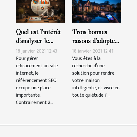
Quel est l’intérêt
Trois bonnes
d’analyser le
raisons d’adopter
référencement
la domotique ?
18 janvier 2021 12:43
18 janvier 2021 12:41
SEO de son site ?
Pour gérer
Vous êtes à la
efficacement un site
recherche d’une
internet, le
solution pour rendre
référencement SEO
votre maison
occupe une place
intelligente, et vivre en
importante.
toute quiétude ?...
Contrairement à...