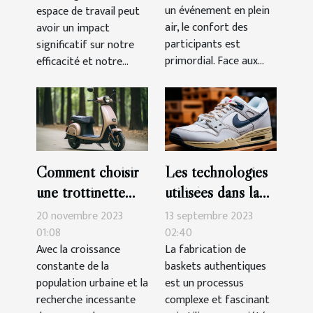
un événement en plein
espace de travail peut
technologies et
productivité
air, le confort des
avoir un impact
coûts
participants est
significatif sur notre
primordial. Face aux...
efficacité et notre...
Comment choisir
Les technologies
une trottinette
utilisées dans la
électrique avec
fabrication de
20 novembre 2023
13 septembre 2023
siège pour un
baskets
01:08
02:40
Avec la croissance
La fabrication de
confort optimal en
authentiques
constante de la
baskets authentiques
déplacement
population urbaine et la
est un processus
urbain
recherche incessante
complexe et fascinant