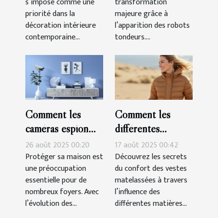
s’impose comme une
transformation
priorité dans la
majeure grâce à
décoration intérieure
l’apparition des robots
contemporaine...
tondeurs....
Comment les
Comment les
caméras espion
différentes
peuvent renforcer
matières
26 août 2025 00:20
17 août 2025 00:42
la sécurité de
influencent-elles
Protéger sa maison est
Découvrez les secrets
une préoccupation
du confort des vestes
votre domicile ?
le confort des
essentielle pour de
matelassées à travers
vestes matelassées
nombreux foyers. Avec
l’influence des
?
l’évolution des...
différentes matières...