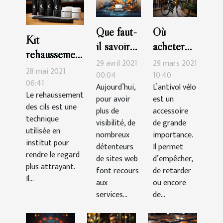
Que faut-
Où
Kit
il savoir
acheter
rehaussement
en 2021
un antivol
29 avril 2021
29 mars 2021
de cils : que
28 mai 2021
pour
vélo en
00:04
10:40
retenir ?
06:41
Aujourd’hui,
L’antivol vélo
rédiger
cette
Le rehaussement
pour avoir
est un
facilement
année
des cils est une
plus de
accessoire
un bon
2021?
technique
visibilité, de
de grande
utilisée en
contenu
nombreux
importance.
institut pour
SEO ?
détenteurs
Il permet
rendre le regard
de sites web
d’empêcher,
plus attrayant.
font recours
de retarder
Il...
aux
ou encore
services...
de...