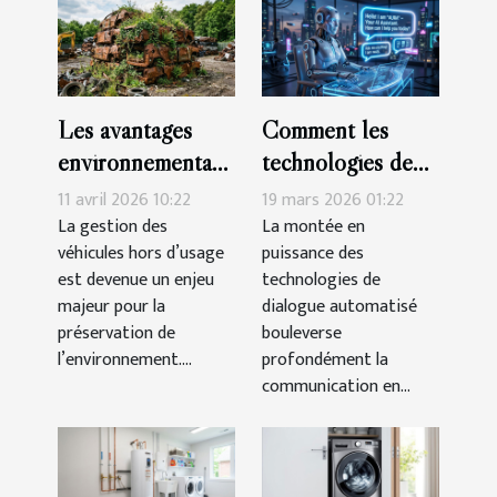
Les avantages
Comment les
environnementaux
technologies de
du recyclage de
dialogue
11 avril 2026 10:22
19 mars 2026 01:22
véhicules hors
automatisé
La gestion des
La montée en
véhicules hors d’usage
puissance des
d'usage
transforment-elles
est devenue un enjeu
technologies de
la communication
majeur pour la
dialogue automatisé
en ligne ?
préservation de
bouleverse
l’environnement....
profondément la
communication en...