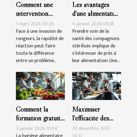
Comment une
Les avantages
intervention
d'une alimentation
rapide peut sauver
équilibrée pour
1 mars 2026 00:24
4 janvier 2026 09:38
votre domicile des
les animaux
Face à une invasion de
Prendre soin de la
rongeurs, la rapidité de
santé des compagnons
rongeurs ?
stérilisés
réaction peut faire
stérilisés implique de
toute la différence
s'intéresser de près à
entre un problème...
leur alimentation. Une...
Comment la
Maximiser
formation gratuite
l'efficacité des
en hygiène
procédures
2 janvier 2026 01:04
20 décembre 2025
alimentaire
HACCP dans
La hygiène alimentaire
14:32