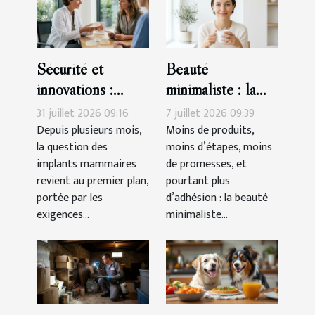
Sécurité et
Beauté
innovations :
minimaliste : la
comment les
revanche des
31 juillet 2026 09:16
7 juillet 2026 09:39
nouvelles
routines courtes
Depuis plusieurs mois,
Moins de produits,
la question des
moins d’étapes, moins
prothèses
implants mammaires
de promesses, et
mammaires
revient au premier plan,
pourtant plus
changent la donne
portée par les
d’adhésion : la beauté
exigences...
minimaliste...