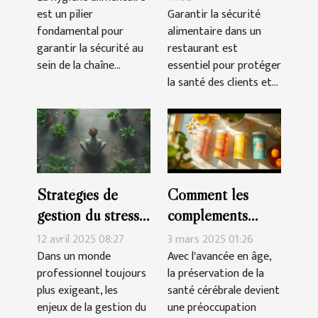
est un pilier
Garantir la sécurité
renforce-t-elle la
votre restaurant
fondamental pour
alimentaire dans un
sécurité ?
garantir la sécurité au
restaurant est
sein de la chaîne...
essentiel pour protéger
la santé des clients et...
Stratégies de
Comment les
gestion du stress
compléments
en milieu
alimentaires
12 avril 2025 08:27
3 mars 2025 01:26
professionnel
peuvent améliorer
Dans un monde
Avec l'avancée en âge,
professionnel toujours
la préservation de la
pour une
la santé cérébrale
plus exigeant, les
santé cérébrale devient
meilleure santé
des seniors
enjeux de la gestion du
une préoccupation