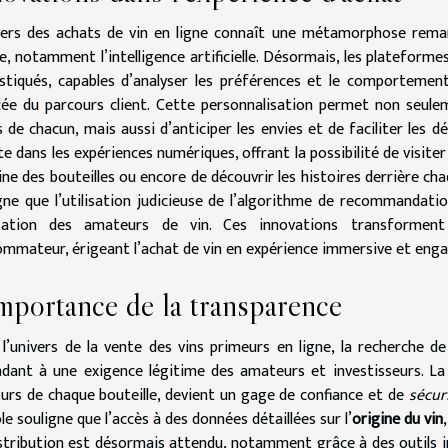
vers des achats de vin en ligne connaît une métamorphose remar
e, notamment l’intelligence artificielle. Désormais, les platefo
stiqués, capables d’analyser les préférences et le comportement
ée du parcours client. Cette personnalisation permet non seul
 de chacun, mais aussi d’anticiper les envies et de faciliter les dé
ite dans les expériences numériques, offrant la possibilité de visiter
gine des bouteilles ou encore de découvrir les histoires derrière cha
gne que l’utilisation judicieuse de l’algorithme de recommandati
lisation des amateurs de vin. Ces innovations transforment
mmateur, érigeant l’achat de vin en expérience immersive et eng
mportance de la transparence
l’univers de la vente des vins primeurs en ligne, la recherche d
dant à une exigence légitime des amateurs et investisseurs. La 
urs de chaque bouteille, devient un gage de confiance et de
sécuri
ole souligne que l’accès à des données détaillées sur l’
origine du vin
stribution est désormais attendu, notamment grâce à des outils