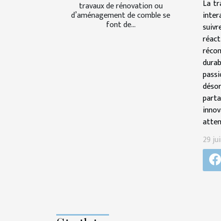
La tr
travaux de rénovation ou
inter
d’aménagement de comble se
font de...
suivr
réact
récom
durab
passi
désor
part
innov
atten
29 ju