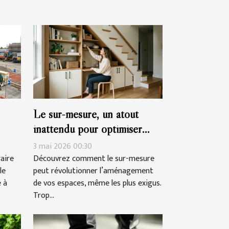
Le sur-mesure, un atout
inattendu pour optimiser
chaque recoin
3 mai 2026 00:30
aire
Découvrez comment le sur-mesure
le
peut révolutionner l’aménagement
 à
de vos espaces, même les plus exigus.
Trop...