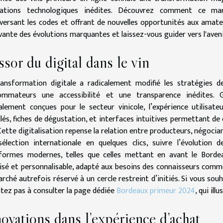
vations technologiques inédites. Découvrez comment ce marc
versant les codes et offrant de nouvelles opportunités aux amate
vante des évolutions marquantes et laissez-vous guider vers l'aveni
ssor du digital dans le vin
ansformation digitale a radicalement modifié les stratégies d
ommateurs une accessibilité et une transparence inédites. G
alement conçues pour le secteur vinicole, l’expérience utilisateur
llés, fiches de dégustation, et interfaces intuitives permettant d
 Cette digitalisation repense la relation entre producteurs, négoci
élection internationale en quelques clics, suivre l’évolution d
eformes modernes, telles que celles mettant en avant le Bord
isé et personnalisable, adapté aux besoins des connaisseurs com
rché autrefois réservé à un cercle restreint d’initiés. Si vous sou
itez pas à consulter la page dédiée
Bordeaux primeur 2024
, qui il
ovations dans l’expérience d’achat