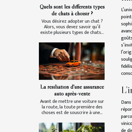
Quels sont les différents types
L’uni
de chats à choisir ?
point
Vous désirez adopter un chat ?
sophi
Alors, vous devez savoir qu’il
avanc
existe plusieurs types de chats...
goûts
s’inv
l’ori
souli
fidé
conso
La résiliation d'une assurance
L’i
auto après-vente
Avant de mettre une voiture sur
Dans 
la route, la toute première des
répon
choses est de souscrire à une...
parco
vinic
de di