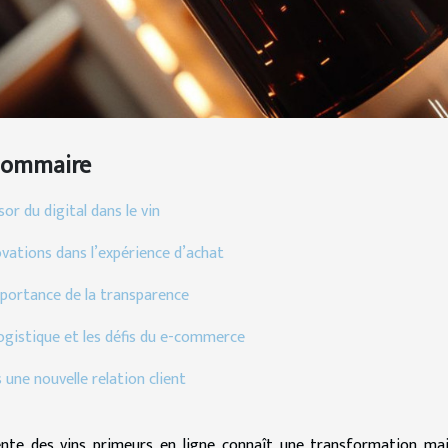
Sommaire
sor du digital dans le vin
ovations dans l’expérience d’achat
mportance de la transparence
logistique et les défis du e-commerce
 une nouvelle relation client
nte des vins primeurs en ligne connaît une transformation maj