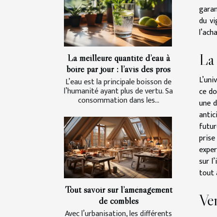
garan
du vi
l’ach
La 
La meilleure quantité d’eau à
boire par jour : l’avis des pros
L’uni
L’eau est la principale boisson de
l’humanité ayant plus de vertu. Sa
ce do
consommation dans les...
une d
antic
futur
prise
exper
sur l
tout 
Tout savoir sur l’aménagement
Ver
de combles
Avec l’urbanisation, les différents