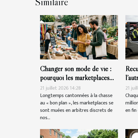
Similaire
Changer son mode de vie :
Récu
pourquoi les marketplaces
l’au
façonnent nos choix éthiques
recy
21 juillet 2026 14:28
21 jui
Longtemps cantonnées à la chasse
Chaqu
au « bon plan », les marketplaces se
millio
sont muées en arbitres discrets de
en fin 
nos...