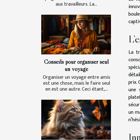
aux travailleurs. La...
inno
boule
capti
L’e
La tr
cons
Conseils pour organiser seul
spéci
un voyage
détai
Organiser un voyage entre amis
prix.
est une chose, mais le faire seul
en est une autre. Ceci étant,...
une s
plat
sécur
un ma
n’hés
Inn