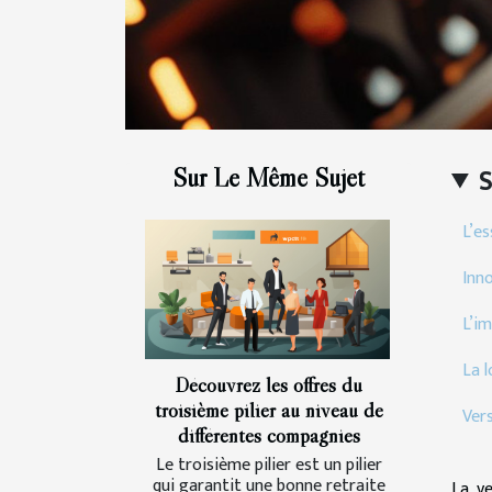
Sur Le Même Sujet
L’es
Inn
L’i
La 
Découvrez les offres du
troisième pilier au niveau de
Vers
différentes compagnies
Le troisième pilier est un pilier
qui garantit une bonne retraite
La ve