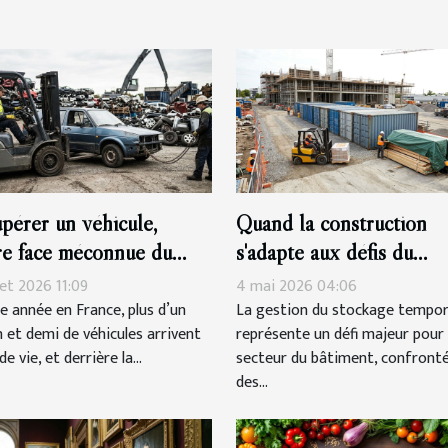
pérer un véhicule,
Quand la construction
tre face méconnue du
s'adapte aux défis du
clage automobile
stockage temporaire
llet 2026 11:09
4 mai 2026 04:06
e année en France, plus d’un
La gestion du stockage tempor
n et demi de véhicules arrivent
représente un défi majeur pour 
de vie, et derrière la...
secteur du bâtiment, confronté
des...