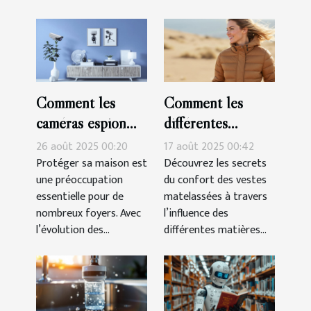
Comment les
Comment les
caméras espion
différentes
peuvent renforcer
matières
26 août 2025 00:20
17 août 2025 00:42
la sécurité de
influencent-elles
Protéger sa maison est
Découvrez les secrets
une préoccupation
du confort des vestes
votre domicile ?
le confort des
essentielle pour de
matelassées à travers
vestes matelassées
nombreux foyers. Avec
l’influence des
?
l’évolution des...
différentes matières...