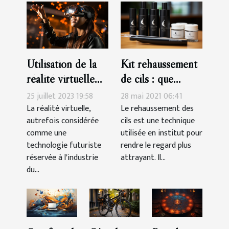
Utilisation de la
Kit rehaussement
réalité virtuelle
de cils : que
dans l'éducation
retenir ?
25 juillet 2023 19:58
28 mai 2021 06:41
La réalité virtuelle,
Le rehaussement des
autrefois considérée
cils est une technique
comme une
utilisée en institut pour
technologie futuriste
rendre le regard plus
réservée à l'industrie
attrayant. Il...
du...