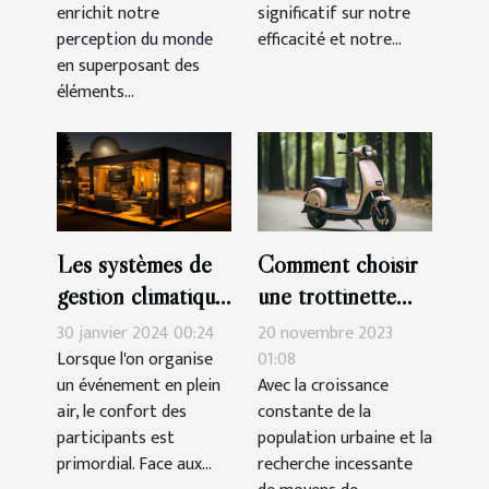
enrichit notre
significatif sur notre
perception du monde
efficacité et notre...
en superposant des
éléments...
Les systèmes de
Comment choisir
gestion climatique
une trottinette
pour tentes
électrique avec
30 janvier 2024 00:24
20 novembre 2023
publicitaires :
siège pour un
Lorsque l'on organise
01:08
un événement en plein
Avec la croissance
technologies et
confort optimal en
air, le confort des
constante de la
coûts
déplacement
participants est
population urbaine et la
urbain
primordial. Face aux...
recherche incessante