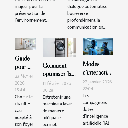
la communication
majeur pour la
dialogue automatisé
en ligne ?
préservation de
bouleverse
l’environnement....
profondément la
communication en...
Guide
Modes
Comment
pour
d'interaction
optimiser la
choisir
23 février
avec les
longévité et
27 janvier 2026
le bon
2026
11 février 2026
compagnons
22:04
les
15:44
00:28
chauffe-
Les
AI : ce que
Choisir le
Entretenir une
performances
eau
compagnons
chauffe-
machine à laver
vous devez
de votre
pour
dotés
eau
de manière
savoir
machine à
votre
d’intelligence
adapté à
adéquate
artificielle (IA)
laver ?
foyer
son foyer
permet