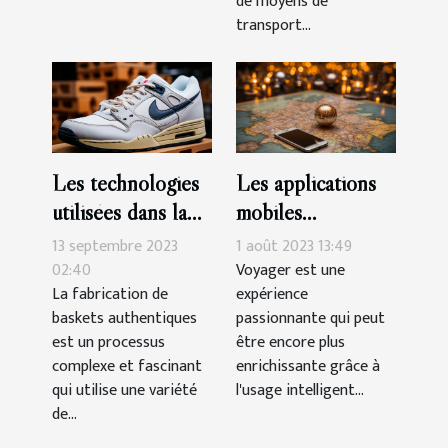
de moyens de
transport...
Les technologies
Les applications
utilisées dans la
mobiles
fabrication de
indispensables
13 septembre 2023
1 août 2023 13:49
baskets
pour voyager
02:40
Voyager est une
La fabrication de
expérience
authentiques
baskets authentiques
passionnante qui peut
est un processus
être encore plus
complexe et fascinant
enrichissante grâce à
qui utilise une variété
l'usage intelligent...
de...