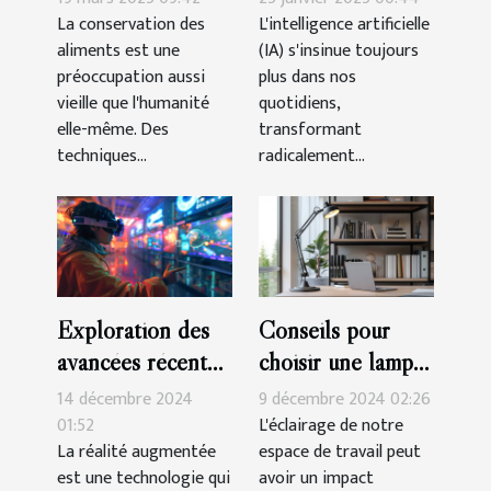
conservation des
influencent
La conservation des
L'intelligence artificielle
aliments est une
(IA) s'insinue toujours
aliments
l'industrie du jeu
préoccupation aussi
plus dans nos
vidéo
vieille que l'humanité
quotidiens,
elle-même. Des
transformant
techniques...
radicalement...
Exploration des
Conseils pour
avancées récentes
choisir une lampe
en réalité
de bureau qui
14 décembre 2024
9 décembre 2024 02:26
augmentée et
améliore votre
01:52
L'éclairage de notre
La réalité augmentée
espace de travail peut
leurs applications
productivité
est une technologie qui
avoir un impact
ludiques