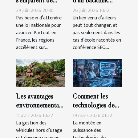
s’emparent de
d’un backlink
l’innovation verte
inattendu sur
29 juin 2026 20:30
26 juin 2026 10:12
votre trafic
Pas besoin d’attendre
Un lien venu d’ailleurs
une loi nationale pour
peut tout changer, et
organique
avancer. Partout en
pas seulement dans les
France, les régions
cas d’école racontés en
accélèrent sur...
conférence SEO....
Les avantages
Comment les
environnementaux
technologies de
du recyclage de
dialogue
11 avril 2026 10:22
19 mars 2026 01:22
véhicules hors
automatisé
La gestion des
La montée en
véhicules hors d’usage
puissance des
d'usage
transforment-elles
est devenue un enjeu
technologies de