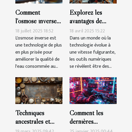
Comment
Explorez les
l'osmose inverse
avantages de
transforme-t-elle
l'utilisation d'un
18 juillet 2025 18:52
18 avril 2025 15:22
votre eau
chatbot basé sur
L'osmose inverse est
Dans un monde où la
une technologie de plus
technologie évolue à
quotidienne ?
l'IA pour
en plus prisée pour
une vitesse fulgurante,
l'apprentissage
améliorer la qualité de
les outils numériques
des langues
l'eau consommée au...
se révèlent être des...
Techniques
Comment les
ancestrales et
dernières
modernes de
avancées en IA
19 mars 2025 09:42
25 janvier 2025 00:44