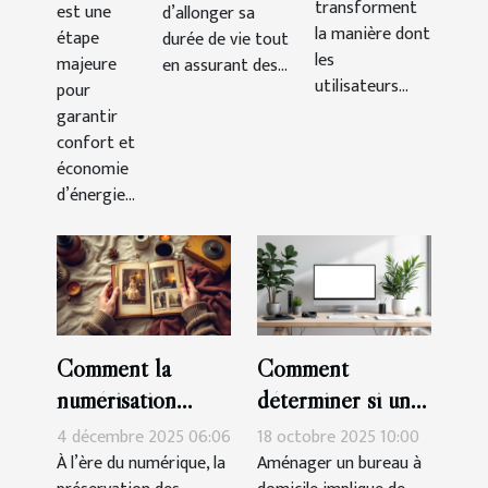
transforment
est une
d’allonger sa
la manière dont
étape
durée de vie tout
les
majeure
en assurant des...
utilisateurs...
pour
garantir
confort et
économie
d’énergie...
Comment la
Comment
numérisation
déterminer si un
préserve-t-elle
casque
4 décembre 2025 06:06
18 octobre 2025 10:00
l'authenticité des
économique suffit
À l’ère du numérique, la
Aménager un bureau à