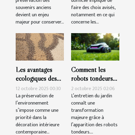
préservation des
domicile implique de
souvenirs anciens
pour votre bureau
souvenirs anciens
faire des choix avisés,
?
à domicile ?
devient un enjeu
notamment en ce qui
majeur pour conserver...
concerne les...
Les avantages
Comment les
écologiques des
robots tondeurs
tapis en matériaux
révolutionnent-ils
12 octobre 2025 00:30
2 octobre 2025 02:06
naturels
l'entretien des
La préservation de
L’entretien du jardin
l’environnement
connaît une
jardins ?
s’impose comme une
transformation
priorité dans la
majeure grâce à
décoration intérieure
l’apparition des robots
contemporaine...
tondeurs....