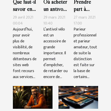
Que faut-il
Où acheter
Prendre
savoir en
un antivol
part à
2021 pour
vélo en
Sorcier
29 avril 2021
29 mars 2021
27 mars 2021
rédiger
cette
Pronos :
00:04
10:40
17:00
Aujourd’hui,
L’antivol vélo
Parieur
facilement
année
comment
pour avoir
est un
professionnel
un bon
2021?
ça marche
plus de
accessoire de
et parieur
contenu
?
visibilité, de
grande
amateur, tout
SEO ?
nombreux
importance. Il
de suite la
détenteurs de
permet
distinction
sites web
d’empêcher,
est faite sur
font recours
de retarder ou
la base de
aux services...
encore de...
certains...