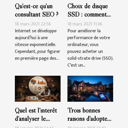
Qu'est-ce qu'un
Choix de disque
consultant SEO ?
SSD : comment
s’y prendre ?
18 mars 2021 22:56
18 mars 2021 11:36
Internet se développe
Pour améliorer la
aujourd’hui à une
performance de votre
vitesse exponentielle.
ordinateur, vous
Cependant, pour figurer
pouvez acheter un
en première page des...
solid-strate drive (SSD).
C‘est un...
Quel est l’intérêt
Trois bonnes
d’analyser le
raisons d’adopter
référencement
la domotique ?