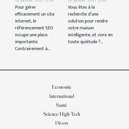
18 janvier 2021 12:43
18 janvier 2021 12:41
SEO de son site ?
Pour gérer
Vous êtes à la
efficacement un site
recherche d’une
internet, le
solution pour rendre
référencement SEO
votre maison
occupe une place
intelligente, et vivre en
importante.
toute quiétude ?...
Contrairement à...
Economie
International
Santé
Science/High-Tech
Divers