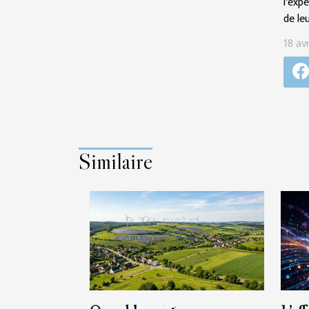
l'exp
de le
18 av
Similaire