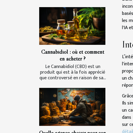
incon
basés
les m
l'IA 
Int
Cannabidiol : où et comment
L’int
en acheter ?
l'int
Le Cannabidiol (CBD) est un
propo
produit qui est à la fois apprécié
que controversé en raison de sa...
un ch
répon
Grâce
Ils s
un ca
dans 
sur c
détail
Quelle agence choisir pour son