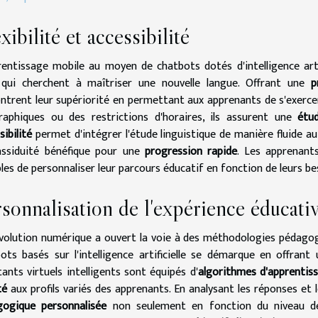
xibilité et accessibilité
rentissage mobile au moyen de chatbots dotés d'intelligence arti
 qui cherchent à maîtriser une nouvelle langue. Offrant une
p
trent leur supériorité en permettant aux apprenants de s'exercer
aphiques ou des restrictions d'horaires, ils assurent une
étud
sibilité
permet d'intégrer l'étude linguistique de manière fluide au
assiduité bénéfique pour une
progression rapide
. Les apprenan
les de personnaliser leur parcours éducatif en fonction de leurs be
sonnalisation de l'expérience éducati
volution numérique a ouvert la voie à des méthodologies pédagogiq
ots basés sur l'intelligence artificielle se démarque en offran
tants virtuels intelligents sont équipés d'
algorithmes d'apprentis
té
aux profils variés des apprenants. En analysant les réponses et l
gogique personnalisée
non seulement en fonction du niveau de c