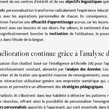
ment de ses centres d'intérêt et de ses
objectifs linguistiques
spéc
elle personnalisation transforme radicalement l'expérience éducativ
s avec les aspirations personnelles de chacun. En conséquence
tives favorise une
efficacité d'apprentissage
accrue, car les leçons
direct avec ses besoins et ses désirs. Par ailleurs, le sentiment d'a
significativement booster la
motivation
de l'utilisateur, le po
ts dans l'étude de la langue.
lioration continue grâce à l'analyse
lisation d'un chatbot basé sur l'intelligence artificielle (IA) pour 
enrichissement constant, alimenté par l'
analyse des données
. Ce
orber et de traiter une quantité massive de renseignements, sou
e interaction utilisateur-genère une empreinte numérique qui, u
nces et permettre un affinement des
stratégies pédagogiques
.
hatbots IA s'illustrent dans leur habileté à détecter les pattern
x réussites, offrant ainsi la possibilité de personnaliser l'ensei
rs personnalisés
apportés à l'apprenant, qui sont essentiels dans l