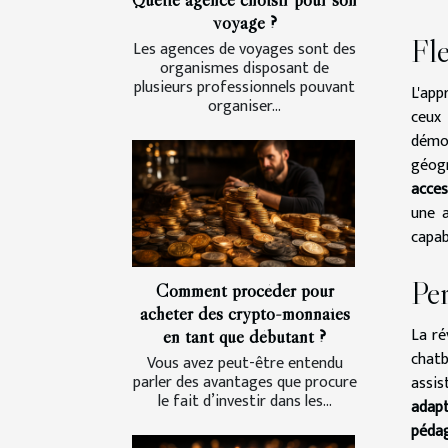
voyage ?
Fle
Les agences de voyages sont des
organismes disposant de
plusieurs professionnels pouvant
L'app
organiser...
ceux
démon
géogr
acces
une 
capab
Per
Comment procéder pour
acheter des crypto-monnaies
La ré
en tant que débutant ?
chatb
Vous avez peut-être entendu
parler des avantages que procure
assis
le fait d’investir dans les...
adap
péda