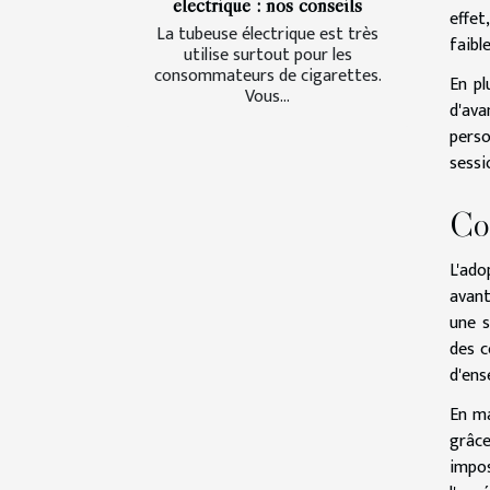
électrique : nos conseils
effet
La tubeuse électrique est très
faibl
utilise surtout pour les
consommateurs de cigarettes.
En pl
Vous...
d'ava
perso
sessi
Coû
L'ado
avant
une s
des c
d'ens
En ma
grâce
impos