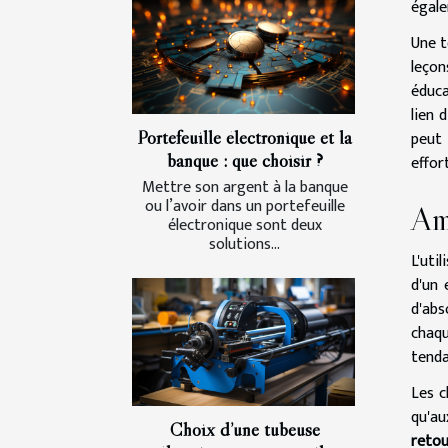
égale
Une t
leçon
éduca
lien 
Portefeuille électronique et la
peut 
banque : que choisir ?
effor
Mettre son argent à la banque
ou l’avoir dans un portefeuille
Amé
électronique sont deux
solutions...
L'uti
d'un 
d'abs
chaqu
tenda
Les c
qu'au
Choix d’une tubeuse
retou