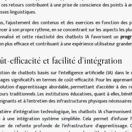
, ces retours contribuent à une prise de conscience des points à am
esses linguistiques.
us, l'ajustement des contenus et des exercices en fonction des p
ncer à son propre rythme, en se concentrant sur les aspects les pl
nnalisé et cette réactivité des chatbots IA favorisent un
progr
on plus efficace et contribuant à une expérience utilisateur grande
t-efficacité et facilité d'intégration
ption de chatbots basés sur l'intelligence artificielle (IA) dans l
ages significatifs en termes de coût-efficacité. Pour les apprenan
olution d'apprentissage abordable, permettant d'accéder à des r
ours traditionnels. Les institutions éducatives, quant à elles, béné
eignants et à l'entretien des infrastructures physiques nécessaires
tière d'intégration technologique, les chatbots IA s'harmonisen
 à une intégration système simplifiée. Cela permet d'infuser l
er de refonte profonde de l'infrastructure d'apprentissage. C