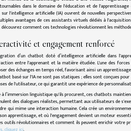
tournables dans le domaine de l'éducation et de l'apprentissage 
 sur l'intelligence artificielle (IA) ouvrent de nouvelles perspectiv
ultiples avantages de ces assistants virtuels dédiés à l'acquisitio
et découvrez comment ces technologies révolutionnent les méthodes
eractivité et engagement renforcé
égration d’un chatbot doté d’intelligence artificielle dans l'a
eraction entre l'apprenant et la matière étudiée. L'une des force
ser des échanges en temps réel, favorisant ainsi un apprentissag
atbot basé sur l'IA ne sont pas statiques ; elles sont conçues pour
ses de l'utilisateur, ce qui garantit une expérience de personnalisat
 à l’immersion linguistique qu'ils procurent, ces chatbots maintien
imulent des dialogues réalistes, permettant aux utilisateurs de s'exe
dre qui mime une interaction humaine. Cela crée un environnement
son apprentissage, et où l'engagement devient un moteur essentie
es outils révolutionnaires et comment ils peuvent enrichir votre p
s, cliquez ici
.