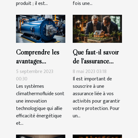
produit ; il est...
fois une...
Comprendre les
Que faut-il savoir
avantages
de l'assurance
économiques et
emprunteur pour
5 septembre 2023
8 mai 2023 03:18
environnementaux
un crédit
00:30
Il est important de
Les systèmes
souscrire à une
des systèmes
immobilier ?
climathermofluide sont
assurance liée à vos
climathermofluide
une innovation
activités pour garantir
technologique qui allie
votre protection. Pour
efficacité énergétique
un...
et...