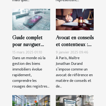
mais quel...
représentent...
Guide complet
Avocat en conseils
pour naviguer
et contentieux :
dans les registres
faites appel à
15 mars 2025 01:10
9 janvier 2025 09:46
des copropriétés
Maître Jonathan
Dans un monde où la
À Paris, Maître
gestion des biens
Jonathan Durand
en 2025
Durand à Paris !
immobiliers évolue
s’impose comme un
rapidement,
avocat de référence en
comprendre les
matière de conseils et
rouages des registres...
de...