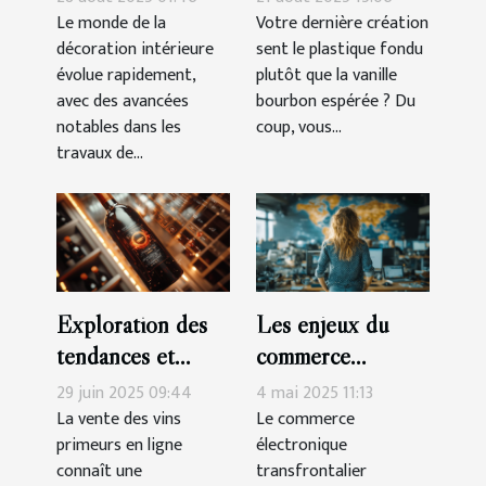
peinture et
professionnel qui
Le monde de la
Votre dernière création
décoration intérieure
sent le plastique fondu
revêtement de sol
propose une large
évolue rapidement,
plutôt que la vanille
palette de parfums
avec des avancées
bourbon espérée ? Du
!
notables dans les
coup, vous...
travaux de...
Exploration des
Les enjeux du
tendances et
commerce
innovations dans
électronique
29 juin 2025 09:44
4 mai 2025 11:13
la vente des vins
transfrontalier
La vente des vins
Le commerce
primeurs en ligne
électronique
primeurs en ligne
pour les PME
connaît une
transfrontalier