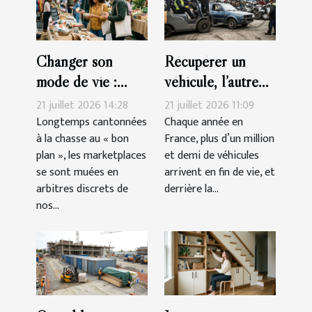
Changer son
Récupérer un
mode de vie :
véhicule, l’autre
pourquoi les
face méconnue du
21 juillet 2026 14:28
21 juillet 2026 11:09
marketplaces
recyclage
Longtemps cantonnées
Chaque année en
à la chasse au « bon
France, plus d’un million
façonnent nos
automobile
plan », les marketplaces
et demi de véhicules
choix éthiques
se sont muées en
arrivent en fin de vie, et
arbitres discrets de
derrière la...
nos...