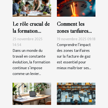
Le rôle crucial de
Comment les
la formation
zones tarifaires
continue dans la
influencent-elles
25 novembre 2025
19 novembre 2025 09:18
carrière
votre facture de
14:54
Comprendre l’impact
Dans un monde du
des zones tarifaires
professionnelle
gaz ?
travail en constante
sur la facture de gaz
évolution, la formation
est essentiel pour
continue s’impose
mieux maîtriser ses...
comme un levier...