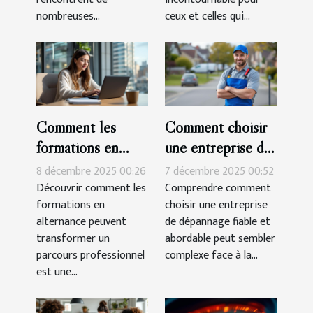
nombreuses...
ceux et celles qui...
Comment les
Comment choisir
formations en
une entreprise de
alternance
dépannage fiable
8 décembre 2025 00:26
7 décembre 2025 00:52
peuvent booster
et abordable ?
Découvrir comment les
Comprendre comment
formations en
choisir une entreprise
votre carrière ?
alternance peuvent
de dépannage fiable et
transformer un
abordable peut sembler
parcours professionnel
complexe face à la...
est une...