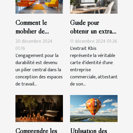
Comment le
Guide pour
mobilier de
obtenir un extrait
bureau
Kbis en ligne
20 décembre 2024
11 décembre 2024 01:26
reconditionné
efficacement
01:16
L'extrait Kbis
L'engagement pour la
représente la véritable
favorise un
durabilité est devenu
carte d'identité d'une
environnement de
un pilier central dans la
entreprise
travail durable
conception des espaces
commerciale, attestant
de travail...
de son...
Comprendre les
Utilisation des