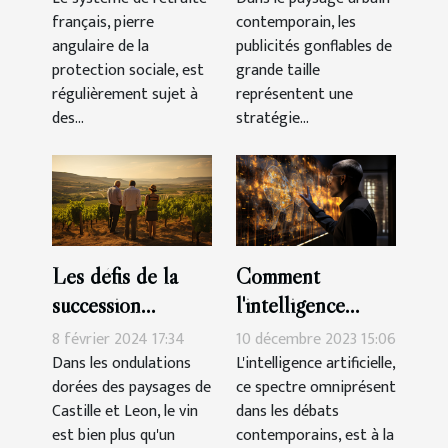
français, pierre
contemporain, les
l'économie
gonflables
angulaire de la
publicités gonflables de
française
protection sociale, est
grande taille
régulièrement sujet à
représentent une
des...
stratégie...
Les défis de la
Comment
succession
l'intelligence
familiale dans les
artificielle
8 février 2024 17:34
10 décembre 2023 15:06
domaines viticoles
transforme le
Dans les ondulations
L'intelligence artificielle,
dorées des paysages de
ce spectre omniprésent
de Castille et
marché de
Castille et Leon, le vin
dans les débats
Leon
l'emploi
est bien plus qu'un
contemporains, est à la