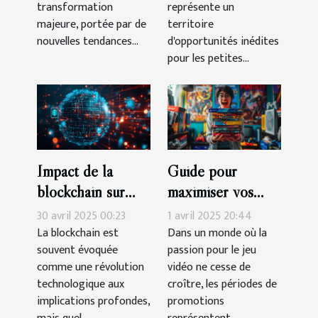
transformation
représente un
majeure, portée par de
territoire
nouvelles tendances...
d'opportunités inédites
pour les petites...
Impact de la
Guide pour
blockchain sur
maximiser vos
l'économie globale
économies lors
30 avril 2025 00:23
1 avril 2025 20:44
et les
des périodes de
La blockchain est
Dans un monde où la
souvent évoquée
passion pour le jeu
opportunités
promotions sur les
comme une révolution
vidéo ne cesse de
émergentes
jeux vidéo
technologique aux
croître, les périodes de
implications profondes,
promotions