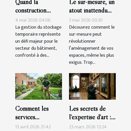
Quand la
Le sur-mesure, un
construction
atout inattendu
s'adapte aux défis
pour optimiser
4 mai 2026 04:06
3 mai 2026 00:30
du stockage
chaque recoin
La gestion du stockage
Découvrez comment le
temporaire représente
sur-mesure peut
temporaire
un défi majeur pour le
révolutionner
secteur du bâtiment,
l’aménagement de vos
confronté à des...
espaces, même les plus
exigus. Trop...
Comment les
Les secrets de
services
l'expertise d'art :
professionnels
Quels critères
13 avril 2026 21:42
23 mars 2026 12:24