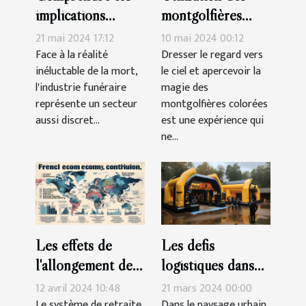
implications
montgolfières
économiques des
publicitaires pour
21 mai 2024 17:12
10 mai 2024 00:12
services funéraires
le renforcement
Face à la réalité
Dresser le regard vers
inéluctable de la mort,
le ciel et apercevoir la
en période de
de l'image de
l'industrie funéraire
magie des
crise
marque
représente un secteur
montgolfières colorées
aussi discret...
est une expérience qui
ne...
Les effets de
Les défis
l'allongement de
logistiques dans
la durée de
l'installation de
12 avril 2024 10:48
21 mars 2024 00:00
cotisation sur
grandes publicités
Le système de retraite
Dans le paysage urbain