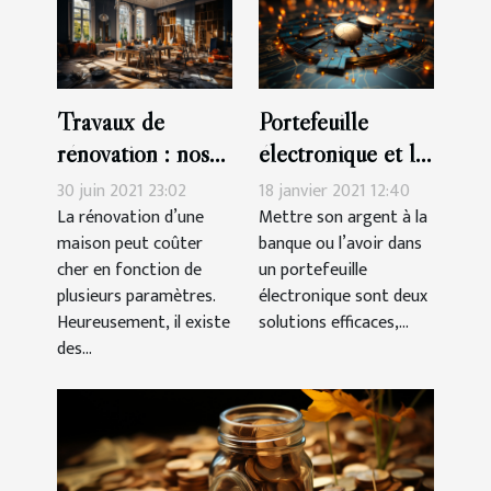
Travaux de
Portefeuille
rénovation : nos
électronique et la
astuces pour les
banque : que
30 juin 2021 23:02
18 janvier 2021 12:40
faire à petit prix
choisir ?
La rénovation d’une
Mettre son argent à la
maison peut coûter
banque ou l’avoir dans
cher en fonction de
un portefeuille
plusieurs paramètres.
électronique sont deux
Heureusement, il existe
solutions efficaces,...
des...