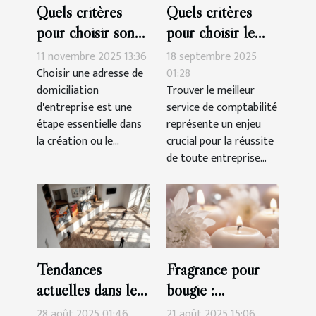
Quels critères
Quels critères
pour choisir son
pour choisir le
adresse de
meilleur service
11 novembre 2025 13:36
18 septembre 2025
domiciliation
de comptabilité?
Choisir une adresse de
01:28
domiciliation
Trouver le meilleur
d'entreprise ?
d'entreprise est une
service de comptabilité
étape essentielle dans
représente un enjeu
la création ou le...
crucial pour la réussite
de toute entreprise...
Tendances
Fragrance pour
actuelles dans les
bougie :
travaux de
découvrez ce site
28 août 2025 01:46
21 août 2025 15:06