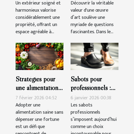
d'entretien
comptent ?
Un extérieur soigné et
Découvrir la véritable
harmonieux valorise
valeur d'une œuvre
paysager
considérablement une
d’art soulève une
améliorent-ils
propriété, offrant un
myriade de questions
votre extérieur ?
espace agréable à...
fascinantes. Dans le...
Stratégies pour
Sabots pour
une alimentation
professionnels :
saine avec un
Confort et style
7 février 2026 04:52
6 janvier 2026 00:38
budget limité
au travail.
Adopter une
Les sabots
alimentation saine sans
professionnels
dépenser une fortune
s’imposent aujourd’hui
est un défi que
comme un choix
rencontrent de
incontournable pour