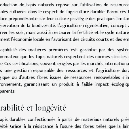
oduction de tapis naturels repose sur l’utilisation de ressource
ales cultivées dans le respect de l’agriculture durable. Parmi ces 
lace prépondérante, car leur culture privilégie des pratiques limi
éservation de la biodiversité. L’agriculture régénérative, conce
rver les sols, mais aussi à restaurer la fertilité et le cycle natu
ment l’économie locale en favorisant des circuits courts et des em
raçabilité des matières premières est garantie par des systèm
mmateur que les tapis naturels respectent des normes strictes 
le. Ces certifications, souvent exigées par les marchés internati
s une gestion responsable des ressources et l’agriculture du
gique ou d’autres fibres issues de ressources renouvelables s’
vironnement, garantissant un produit à faible impact écologiq
parents.
abilité et longévité
apis durables confectionnés à partir de matériaux naturels pr
vité. Grâce à la résistance à l’usure des fibres telles que la la