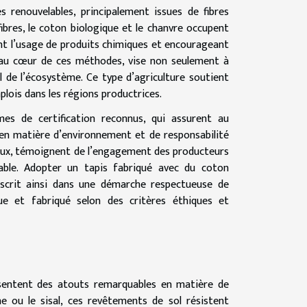
s renouvelables, principalement issues de fibres
fibres, le coton biologique et le chanvre occupent
tant l’usage de produits chimiques et encourageant
pt au cœur de ces méthodes, vise non seulement à
rel de l’écosystème. Ce type d’agriculture soutient
plois dans les régions productrices.
es de certification reconnus, qui assurent au
en matière d’environnement et de responsabilité
onaux, témoignent de l’engagement des producteurs
rable. Adopter un tapis fabriqué avec du coton
inscrit ainsi dans une démarche respectueuse de
ue et fabriqué selon des critères éthiques et
ésentent des atouts remarquables en matière de
ine ou le sisal, ces revêtements de sol résistent