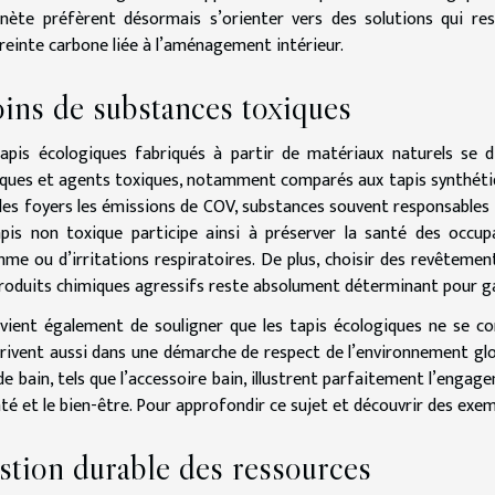
anète préfèrent désormais s’orienter vers des solutions qui res
reinte carbone liée à l’aménagement intérieur.
ins de substances toxiques
apis écologiques fabriqués à partir de matériaux naturels se d
ques et agents toxiques, notamment comparés aux tapis synthétiqu
des foyers les émissions de COV, substances souvent responsables de
pis non toxique participe ainsi à préserver la santé des occupa
hme ou d’irritations respiratoires. De plus, choisir des revêtemen
roduits chimiques agressifs reste absolument déterminant pour ga
nvient également de souligner que les tapis écologiques ne se con
crivent aussi dans une démarche de respect de l’environnement glob
 de bain, tels que l’accessoire bain, illustrent parfaitement l’engag
nté et le bien-être. Pour approfondir ce sujet et découvrir des exem
stion durable des ressources