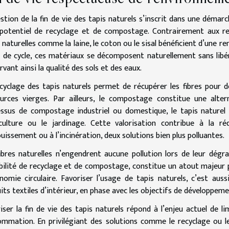
stion de la fin de vie des tapis naturels s’inscrit dans une démar
potentiel de recyclage et de compostage. Contrairement aux r
s naturelles comme la laine, le coton ou le sisal bénéficient d’une r
n de cycle, ces matériaux se décomposent naturellement sans libé
rvant ainsi la qualité des sols et des eaux.
cyclage des tapis naturels permet de récupérer les fibres pour d
urces vierges. Par ailleurs, le compostage constitue une alte
ssus de compostage industriel ou domestique, le tapis naturel
iculture ou le jardinage. Cette valorisation contribue à la 
ouissement ou à l’incinération, deux solutions bien plus polluantes.
ibres naturelles n’engendrent aucune pollution lors de leur dégr
bilité de recyclage et de compostage, constitue un atout majeur 
nomie circulaire. Favoriser l’usage de tapis naturels, c’est aus
its textiles d’intérieur, en phase avec les objectifs de développem
iser la fin de vie des tapis naturels répond à l’enjeu actuel de
mmation. En privilégiant des solutions comme le recyclage ou l