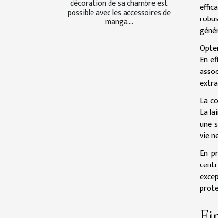
décoration de sa chambre est
effic
possible avec les accessoires de
robus
manga....
génér
Opter
En ef
assoc
extra
La co
La la
une s
vie n
En pr
centr
excep
prote
Fin