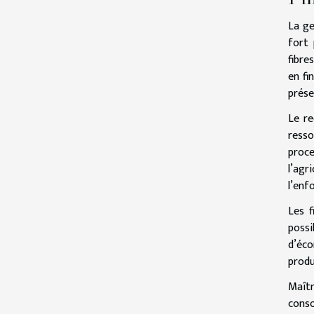
La ge
fort 
fibre
en fi
prése
Le re
resso
proce
l’agr
l’enf
Les f
possi
d’éco
produ
Maîtr
conso