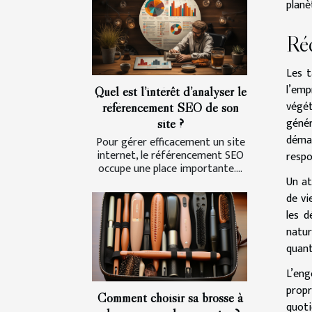
planè
Ré
Les t
l’emp
Quel est l’intérêt d’analyser le
végét
référencement SEO de son
génér
site ?
démar
Pour gérer efficacement un site
internet, le référencement SEO
respo
occupe une place importante....
Un at
de vi
les d
natur
quant
L’eng
propr
Comment choisir sa brosse à
quoti