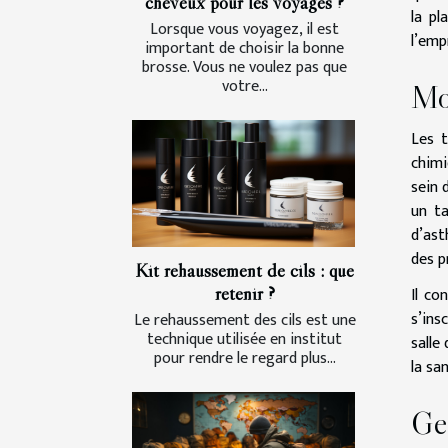
cheveux pour les voyages ?
la pl
Lorsque vous voyagez, il est
l’emp
important de choisir la bonne
brosse. Vous ne voulez pas que
votre...
Mo
Les t
chimi
sein 
un ta
d’ast
des p
Kit rehaussement de cils : que
retenir ?
Il co
s’ins
Le rehaussement des cils est une
technique utilisée en institut
salle
pour rendre le regard plus...
la sa
Ge