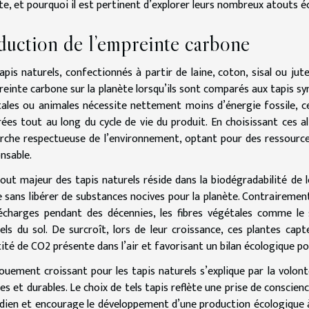
te, et pourquoi il est pertinent d’explorer leurs nombreux atouts é
duction de l’empreinte carbone
apis naturels, confectionnés à partir de laine, coton, sisal ou jut
reinte carbone sur la planète lorsqu’ils sont comparés aux tapis sy
ales ou animales nécessite nettement moins d’énergie fossile, ce
ées tout au long du cycle de vie du produit. En choisissant ces 
che respectueuse de l’environnement, optant pour des ressources
nsable.
out majeur des tapis naturels réside dans la biodégradabilité de l
e sans libérer de substances nocives pour la planète. Contrairemen
écharges pendant des décennies, les fibres végétales comme le s
els du sol. De surcroît, lors de leur croissance, ces plantes cap
ité de CO2 présente dans l’air et favorisant un bilan écologique pos
ouement croissant pour les tapis naturels s’explique par la volo
es et durables. Le choix de tels tapis reflète une prise de conscie
dien et encourage le développement d’une production écologique à g