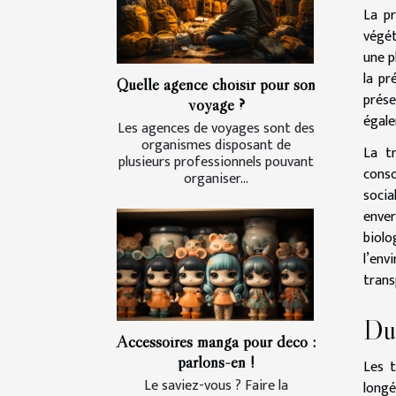
La pr
végét
une p
la pr
Quelle agence choisir pour son
prése
voyage ?
égale
Les agences de voyages sont des
organismes disposant de
La t
plusieurs professionnels pouvant
conso
organiser...
socia
enver
biolo
l’en
trans
Dur
Accessoires manga pour déco :
parlons-en !
Les t
Le saviez-vous ? Faire la
longé