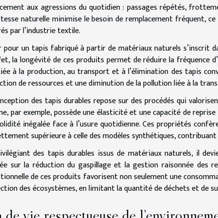
acement aux agressions du quotidien : passages répétés, frottem
tesse naturelle minimise le besoin de remplacement fréquent, ce
és par l’industrie textile.
 pour un tapis fabriqué à partir de matériaux naturels s’inscri
fet, la longévité de ces produits permet de réduire la fréquence d
iée à la production, au transport et à l’élimination des tapis co
ction de ressources et une diminution de la pollution liée à la tra
nception des tapis durables repose sur des procédés qui valorisent 
ine, par exemple, possède une élasticité et une capacité de reprise
olidité inégalée face à l’usure quotidienne. Ces propriétés confè
ettement supérieure à celle des modèles synthétiques, contribuant 
ivilégiant des tapis durables issus de matériaux naturels, il devi
ée sur la réduction du gaspillage et la gestion raisonnée des re
tionnelle de ces produits favorisent non seulement une consomma
ction des écosystèmes, en limitant la quantité de déchets et de su
 de vie respectueuse de l’environnem