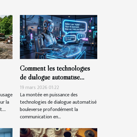
Comment les technologies
de dialogue automatisé
ors
transforment-elles la
19 mars 2026 01:22
communication en ligne ?
’usage
La montée en puissance des
ur la
technologies de dialogue automatisé
...
bouleverse profondément la
communication en...