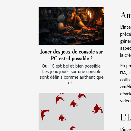
Amé
L'int
précé
génér
aspec
Jouer des jeux de console sur
la cr
PC est-il possible ?
En ph
Oui ! C’est bel et bien possible.
Les jeux joués sur une console
l'IA, 
sont définis comme authentique
coûte
et...
amél
dével
vidéo
L'I
L'int