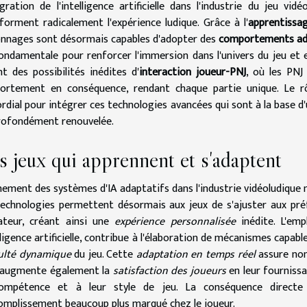
égration de l'intelligence artificielle dans l'industrie du jeu 
forment radicalement l'expérience ludique. Grâce à l'
apprentissa
nnages sont désormais capables d'adopter des
comportements ad
ondamentale pour renforcer l'immersion dans l'univers du jeu et e
nt des possibilités inédites d'
interaction joueur-PNJ
, où les PNJ
ortement en conséquence, rendant chaque partie unique. Le rôl
rdial pour intégrer ces technologies avancées qui sont à la base d
rofondément renouvelée.
 jeux qui apprennent et s'adaptent
nement des systèmes d'IA adaptatifs dans l'industrie vidéoludique 
echnologies permettent désormais aux jeux de s'ajuster aux préf
sateur, créant ainsi une
expérience personnalisée
inédite. L'empl
elligence artificielle, contribue à l'élaboration de mécanismes capabl
culté dynamique
du jeu. Cette
adaptation en temps réel
assure non
 augmente également la
satisfaction des joueurs
en leur fournissa
ompétence et à leur style de jeu. La conséquence direct
omplissement beaucoup plus marqué chez le joueur.