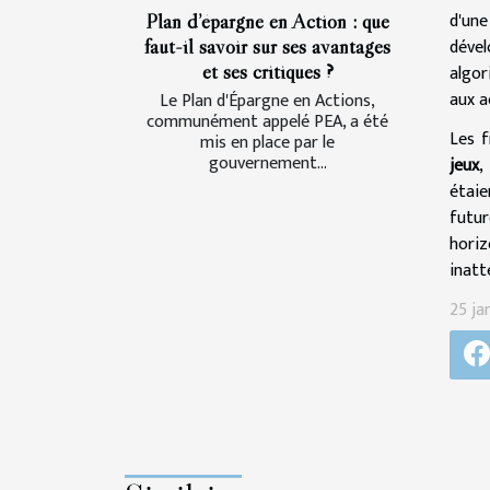
d'une
Plan d’épargne en Action : que
dével
faut-il savoir sur ses avantages
et ses critiques ?
algor
aux a
Le Plan d'Épargne en Actions,
communément appelé PEA, a été
Les f
mis en place par le
gouvernement...
jeux
,
étaie
futur
horiz
inatt
25 ja