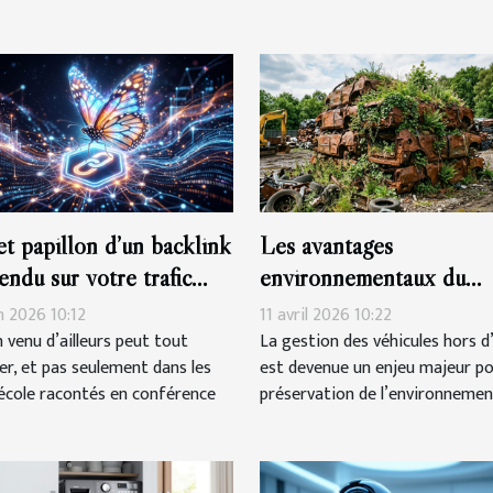
fet papillon d’un backlink
Les avantages
tendu sur votre trafic
environnementaux du
nique
recyclage de véhicules h
n 2026 10:12
11 avril 2026 10:22
d'usage
n venu d’ailleurs peut tout
La gestion des véhicules hors d
er, et pas seulement dans les
est devenue un enjeu majeur po
’école racontés en conférence
préservation de l’environnement.