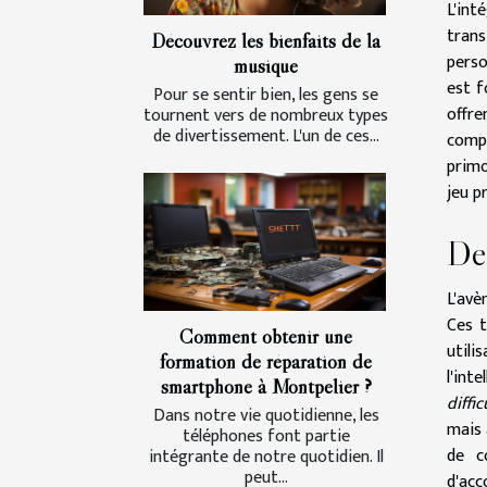
L'int
trans
Découvrez les bienfaits de la
perso
musique
est f
Pour se sentir bien, les gens se
offre
tournent vers de nombreux types
de divertissement. L'un de ces...
comp
primo
jeu p
Des
L'avè
Ces t
Comment obtenir une
utili
formation de réparation de
l'int
smartphone à Montpelier ?
diffi
Dans notre vie quotidienne, les
mais
téléphones font partie
de c
intégrante de notre quotidien. Il
peut...
d'acc