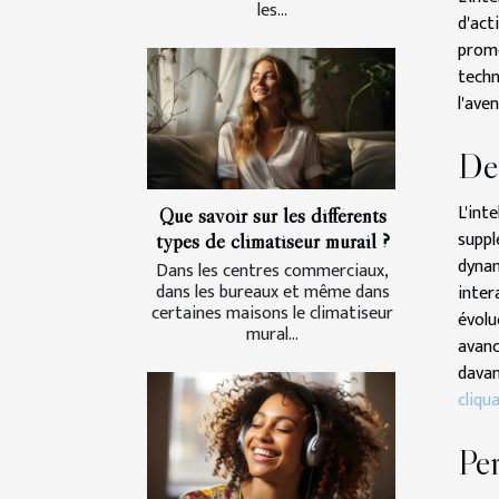
les...
d'act
prome
techn
l'aven
Des
L'int
Que savoir sur les différents
suppl
types de climatiseur murail ?
dynam
Dans les centres commerciaux,
dans les bureaux et même dans
inter
certaines maisons le climatiseur
évolu
mural...
avanc
davan
cliqu
Per