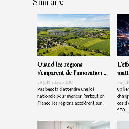
Similaire
Quand les régions
L’ef
s’emparent de l’innovation
inat
verte
orga
29 juin 2026 20:30
26 jui
Pas besoin d’attendre une loi
Un lie
nationale pour avancer. Partout en
chang
France, les régions accélèrent sur...
cas d
SEO....