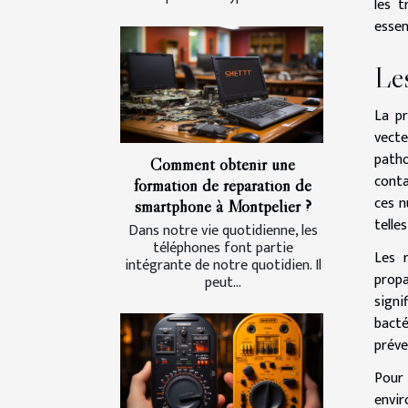
les t
essen
Les
La pr
vecte
patho
Comment obtenir une
conta
formation de réparation de
ces n
smartphone à Montpelier ?
telle
Dans notre vie quotidienne, les
téléphones font partie
Les 
intégrante de notre quotidien. Il
propa
peut...
signi
bacté
préve
Pour
envir