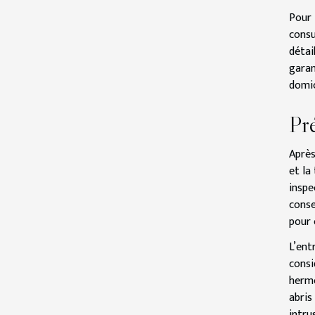
Pour
consu
détai
garan
domic
Pré
Après
et la
inspe
conse
pour 
L’ent
consi
hermé
abris
intru