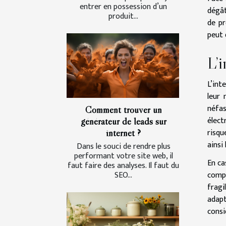
entrer en possession d’un
dégât
produit...
de pr
peut 
L’i
L’int
leur 
néfa
Comment trouver un
élect
générateur de leads sur
risqu
internet ?
ainsi
Dans le souci de rendre plus
performant votre site web, il
En ca
faut faire des analyses. Il faut du
SEO...
compl
fragi
adapt
consi