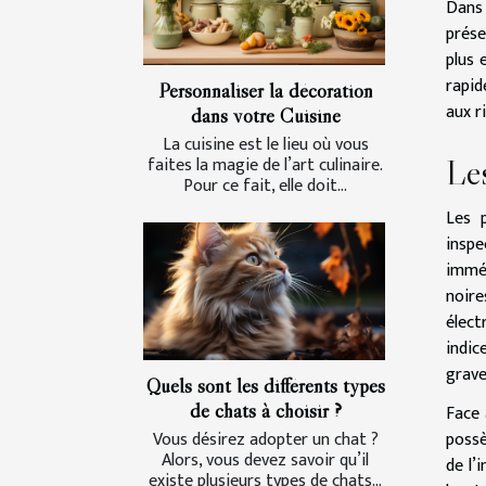
Dans 
prése
plus 
rapid
Personnaliser la décoration
aux r
dans votre Cuisine
La cuisine est le lieu où vous
Les
faites la magie de l’art culinaire.
Pour ce fait, elle doit...
Les p
inspe
imméd
noire
élect
indic
grave
Quels sont les différents types
de chats à choisir ?
Face 
possè
Vous désirez adopter un chat ?
Alors, vous devez savoir qu’il
de l’
existe plusieurs types de chats...