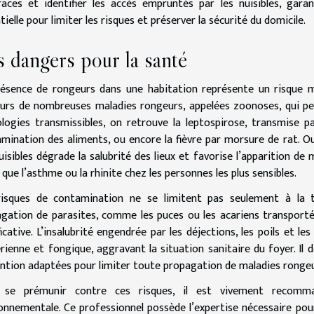
races et identifier les accès empruntés par les nuisibles, garan
tielle pour limiter les risques et préserver la sécurité du domicile.
 dangers pour la santé
ésence de rongeurs dans une habitation représente un risque 
urs de nombreuses maladies rongeurs, appelées zoonoses, qui pe
logies transmissibles, on retrouve la leptospirose, transmise pa
mination des aliments, ou encore la fièvre par morsure de rat. O
uisibles dégrade la salubrité des lieux et favorise l’apparition de
s que l’asthme ou la rhinite chez les personnes les plus sensibles.
risques de contamination ne se limitent pas seulement à la t
gation de parasites, comme les puces ou les acariens transporté
ficative. L’insalubrité engendrée par les déjections, les poils et le
rienne et fongique, aggravant la situation sanitaire du foyer. Il 
ntion adaptées pour limiter toute propagation de maladies rongeu
 se prémunir contre ces risques, il est vivement recomma
onnementale. Ce professionnel possède l’expertise nécessaire pou