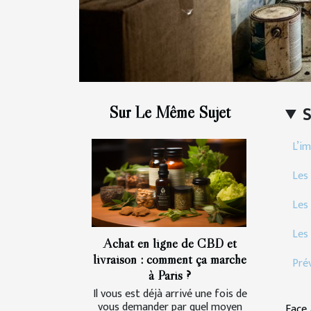
Sur Le Même Sujet
L’i
Les
Les
Les 
Achat en ligne de CBD et
livraison : comment ça marche
Prév
à Paris ?
Il vous est déjà arrivé une fois de
vous demander par quel moyen
Face 