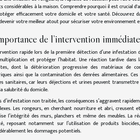
s considérables à la maison. Comprendre pourquoi il est crucial d'a
otéger efficacement votre domicile et votre santé. Découvrez d
devenir votre meilleur atout pour sécuriser votre environnement et 
mportance de l’intervention immédiate
ervention rapide lors de la première détection d’une infestation
multiplication et protéger l’habitat. Une réaction tardive dans 
stes, dont la détérioration progressive des matériaux de co
riques ainsi que la contamination des denrées alimentaires. Ce
es sanitaires, car leurs déjections et urines peuvent transmett
 la salubrité du domicile.
s d’infestation non traitée, les conséquences s’aggravent rapidem
exes. Les rongeurs, en cherchant nourriture et abri, creusent et
lise l’intégrité des murs, planchers et même des meubles. La r
é, reposant notamment sur l’utilisation de produits biocides,
dérablement les dommages potentiels.