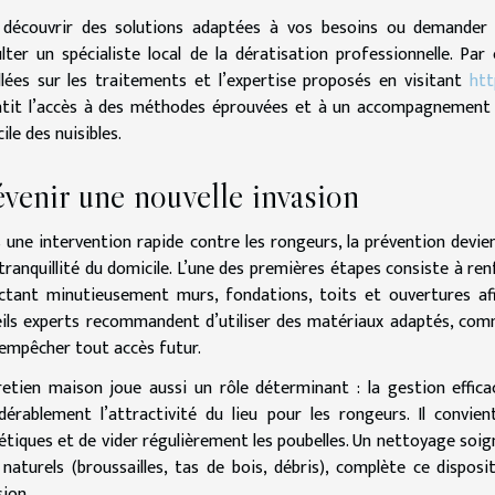
 découvrir des solutions adaptées à vos besoins ou demander 
lter un spécialiste local de la dératisation professionnelle. P
llées sur les traitements et l’expertise proposés en visitant
htt
tit l’accès à des méthodes éprouvées et à un accompagnement 
ile des nuisibles.
venir une nouvelle invasion
 une intervention rapide contre les rongeurs, la prévention devient
 tranquillité du domicile. L’une des premières étapes consiste à renf
ctant minutieusement murs, fondations, toits et ouvertures afi
ils experts recommandent d’utiliser des matériaux adaptés, comm
empêcher tout accès futur.
retien maison joue aussi un rôle déterminant : la gestion effic
dérablement l’attractivité du lieu pour les rongeurs. Il convi
tiques et de vider régulièrement les poubelles. Un nettoyage soign
 naturels (broussailles, tas de bois, débris), complète ce disposi
sion.