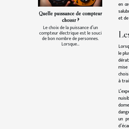
en œu
salub
Quelle puissance de compteur
et de
choisir ?
Le choix de la puissance d’un
Les
compteur électrique est le souci
de bon nombre de personnes.
Lorsque...
Lorsq
le pl
dérat
mise 
chois
à tra
L’ex
nuisi
domes
dange
un pr
d’éca