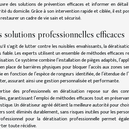
vre des solutions de prévention efficaces et informer en détail 
rité du domicile. Grâce à son intervention rapide et ciblée, il est p
 restaurer un cadre de vie sain et sécurisé.
 solutions professionnelles efficaces
u'il s'agit de lutter contre les nuisibles envahissants, la dératis
us fiable. Les experts utilisent un ensemble de méthodes efficaces
isation. Ce système combine l’installation de pièges adaptés, l’appl
en place de barrières physiques pour bloquer l’accès aux zones se
ie en fonction de l’espèce de rongeurs identifiée, de l’étendue de l
iter, assurant ainsi une gestion personnalisée et performante.
pertise des professionnels en dératisation repose sur des c
bles, garantissant l’emploi de méthodes efficaces tout en préserva
tique. Un dératiseur agréé détient la meilleure autorité pour chois
rs sont éliminés durablement, sans risques inutiles pour les pers
ofessionnel pour la dératisation professionnelle permet égale
rter toute récidive.