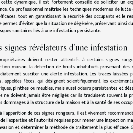
cette dynamique, il est fortement conseillé de solliciter un ex
nce. Ce professionnel maîtrise les techniques modernes de lutte 
efficaces, tout en garantissant la sécurité des occupants et le r
e permet d’éviter que la situation ne dégénère, préservant ainsi du
isques sanitaires liés à une infestation persistante.
 signes révélateurs d’une infestation
ropriétaires doivent rester attentifs à certains signes rong
ction maison, la détection de bruits inhabituels provenant des 
iatement susciter une alerte infestation. Les traces laissées pa
s, appelées fèces, qui désignent scientifiquement les excrément
riques, plinthes ou meubles, mais aussi odeurs persistantes et dés
es ne doivent jamais être négligés car ils traduisent souvent la p
s dommages à la structure de la maison et à la santé de ses occup
à l’apparition de ces signes rongeurs, il est vivement recommandé d
de l’expertise et l’autorité requises pour mener une inspection ma
invasion et déterminer la méthode de traitement la plus efficace. 