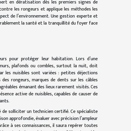
pert en dératisation dès les premiers signes de
contre les rongeurs et applique les méthodes les
espect de l’environnement. Une gestion experte et
rablement la santé et la tranquillité du foyer face
eurs pour protéger leur habitation. Lors d’une
murs, plafonds ou combles, surtout la nuit, doit
r les nuisibles sont variées : petites déjections
s des rongeurs, marques de dents sur les câbles
agréables émanant des lieux rarement visités. Ces
résence active de nuisibles, capables de causer de
ants.
e solliciter un technicien certifié. Ce spécialiste
ison approfondie, évaluer avec précision l’ampleur
Grâce à ses connaissances, il saura repérer toutes