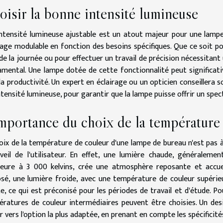
isir la bonne intensité lumineuse
ntensité lumineuse ajustable est un atout majeur pour une lampe
rage modulable en fonction des besoins spécifiques. Que ce soit po
l de la journée ou pour effectuer un travail de précision nécessitan
mental. Une lampe dotée de cette fonctionnalité peut significat
 la productivité. Un expert en éclairage ou un opticien conseillera s
intensité lumineuse, pour garantir que la lampe puisse offrir un spe
mportance du choix de la température
oix de la température de couleur d'une lampe de bureau n'est pas à 
éveil de l'utilisateur. En effet, une lumière chaude, généralem
ieure à 3 000 kelvins, crée une atmosphère reposante et accue
osé, une lumière froide, avec une température de couleur supérie
rte, ce qui est préconisé pour les périodes de travail et d'étude. P
ratures de couleur intermédiaires peuvent être choisies. Un des
r vers l'option la plus adaptée, en prenant en compte les spécificité