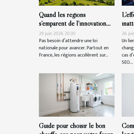
Quand les régions
L’ef
s’emparent de l’innovation
inat
verte
orga
29 juin 2026 20:30
26 jui
Pas besoin d’attendre une loi
Un lie
nationale pour avancer. Partout en
chang
France, les régions accélèrent sur...
cas d
SEO....
Guide pour choisir le bon
Comm