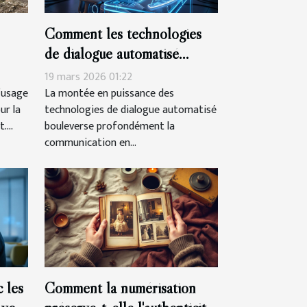
Comment les technologies
de dialogue automatisé
ors
transforment-elles la
19 mars 2026 01:22
communication en ligne ?
’usage
La montée en puissance des
ur la
technologies de dialogue automatisé
...
bouleverse profondément la
communication en...
 les
Comment la numérisation