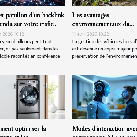
fet papillon d’un backlink
Les avantages
tendu sur votre trafic
environnementaux du
nique
recyclage de véhicules h
n 2026 10:12
11 avril 2026 10:22
d'usage
n venu d’ailleurs peut tout
La gestion des véhicules hors d
er, et pas seulement dans les
est devenue un enjeu majeur po
’école racontés en conférence
préservation de l’environnement.
ent optimiser la
Modes d'interaction avec