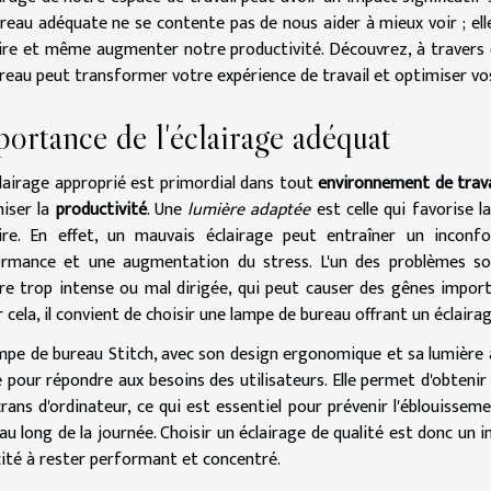
reau adéquate ne se contente pas de nous aider à mieux voir ; elle
ire et même augmenter notre productivité. Découvrez, à travers c
reau peut transformer votre expérience de travail et optimiser v
ortance de l'éclairage adéquat
lairage approprié est primordial dans tout
environnement de trava
iser la
productivité
. Une
lumière adaptée
est celle qui favorise l
ire. En effet, un mauvais éclairage peut entraîner un inconf
ormance et une augmentation du stress. L'un des problèmes sou
re trop intense ou mal dirigée, qui peut causer des gênes importa
er cela, il convient de choisir une lampe de bureau offrant un éclai
mpe de bureau Stitch
, avec son design ergonomique et sa lumière a
 pour répondre aux besoins des utilisateurs. Elle permet d'obtenir
crans d'ordinateur, ce qui est essentiel pour prévenir l'éblouisse
au long de la journée. Choisir un éclairage de qualité est donc un
ité à rester performant et concentré.