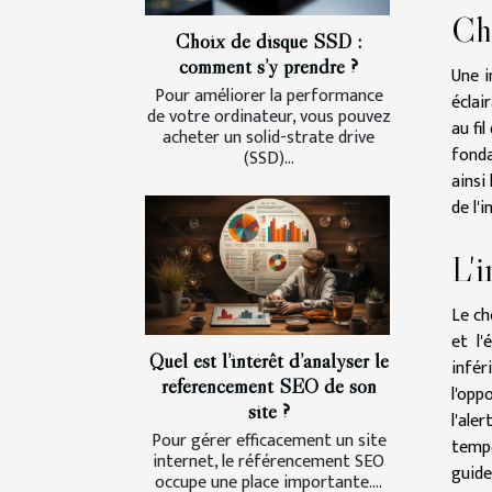
Cho
Choix de disque SSD :
comment s’y prendre ?
Une i
Pour améliorer la performance
éclai
de votre ordinateur, vous pouvez
au fi
acheter un solid-strate drive
fonda
(SSD)...
ainsi
de l'
L'i
Le ch
et l'
Quel est l’intérêt d’analyser le
infér
référencement SEO de son
l'opp
site ?
l'ale
Pour gérer efficacement un site
tempé
internet, le référencement SEO
guide
occupe une place importante....