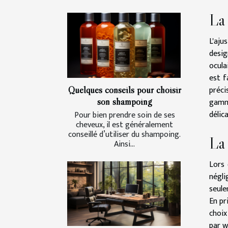
La 
L'aju
desig
ocula
est f
Quelques conseils pour choisir
préci
son shampoing
gamme
délica
Pour bien prendre soin de ses
cheveux, il est généralement
conseillé d’utiliser du shampoing.
La 
Ainsi...
Lors 
négli
seule
En pr
choix
par w