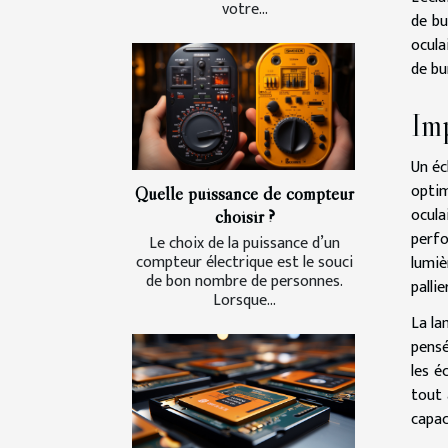
votre...
de bu
ocula
de bu
Imp
Un éc
optim
Quelle puissance de compteur
ocula
choisir ?
perf
Le choix de la puissance d’un
compteur électrique est le souci
lumiè
de bon nombre de personnes.
palli
Lorsque...
La
la
pensé
les é
tout 
capac