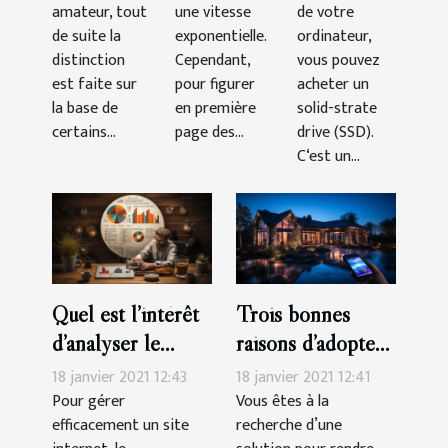
?
amateur, tout
une vitesse
de votre
de suite la
exponentielle.
ordinateur,
distinction
Cependant,
vous pouvez
est faite sur
pour figurer
acheter un
la base de
en première
solid-strate
certains...
page des...
drive (SSD).
C‘est un...
Quel est l’intérêt
Trois bonnes
d’analyser le
raisons d’adopter
référencement
la domotique ?
18 janvier 2021 12:43
18 janvier 2021 12:41
SEO de son site ?
Pour gérer
Vous êtes à la
efficacement un site
recherche d’une