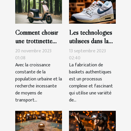
Comment choisir
Les technologies
une trottinette
utilisées dans la
électrique avec
fabrication de
20 novembre 2023
13 septembre 2023
siège pour un
baskets
01:08
02:40
Avec la croissance
La fabrication de
confort optimal en
authentiques
constante de la
baskets authentiques
déplacement
population urbaine et la
est un processus
urbain
recherche incessante
complexe et fascinant
de moyens de
qui utilise une variété
transport...
de...