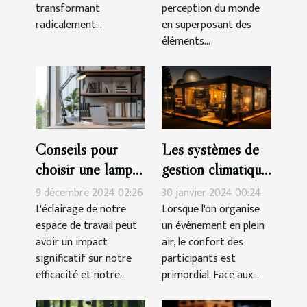
transformant
perception du monde
radicalement...
en superposant des
éléments...
Les systèmes de
Conseils pour
gestion climatique
choisir une lampe
pour tentes
de bureau qui
30 janvier 2024 00:24
9 décembre 2024 02:26
publicitaires :
améliore votre
Lorsque l'on organise
L'éclairage de notre
un événement en plein
espace de travail peut
technologies et
productivité
air, le confort des
avoir un impact
coûts
participants est
significatif sur notre
primordial. Face aux...
efficacité et notre...