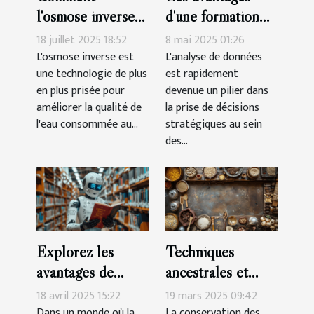
l'osmose inverse
d'une formation
transforme-t-elle
intensive en
18 juillet 2025 18:52
8 mai 2025 01:26
votre eau
analyse de
L'osmose inverse est
L'analyse de données
une technologie de plus
est rapidement
quotidienne ?
données
en plus prisée pour
devenue un pilier dans
améliorer la qualité de
la prise de décisions
l'eau consommée au...
stratégiques au sein
des...
Explorez les
Techniques
avantages de
ancestrales et
l'utilisation d'un
modernes de
18 avril 2025 15:22
19 mars 2025 09:42
chatbot basé sur
conservation des
Dans un monde où la
La conservation des