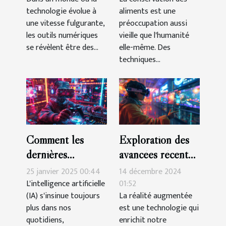
technologie évolue à
aliments est une
l'IA pour
aliments
une vitesse fulgurante,
préoccupation aussi
l'apprentissage
les outils numériques
vieille que l'humanité
des langues
se révèlent être des...
elle-même. Des
techniques...
Comment les
Exploration des
dernières
avancées récentes
avancées en IA
en réalité
25 janvier 2025 00:44
14 décembre 2024
influencent
augmentée et
L'intelligence artificielle
01:52
(IA) s'insinue toujours
La réalité augmentée
l'industrie du jeu
leurs applications
plus dans nos
est une technologie qui
vidéo
ludiques
quotidiens,
enrichit notre