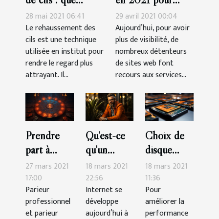
retenir ?
rédiger facilement
28 mai 2021 06:41
29 avril 2021 00:04
un bon contenu
Le rehaussement des
Aujourd’hui, pour avoir
cils est une technique
plus de visibilité, de
SEO ?
utilisée en institut pour
nombreux détenteurs
rendre le regard plus
de sites web font
attrayant. Il...
recours aux services...
Prendre
Qu'est-ce
Choix de
part à
qu'un
disque
Sorcier
consultant
SSD :
27 mars 2021
18 mars 2021
18 mars 2021
Pronos :
SEO ?
comment
17:00
22:56
11:36
Parieur
Internet se
Pour
comment
s’y prendre
professionnel
développe
améliorer la
ça marche
?
et parieur
aujourd’hui à
performance