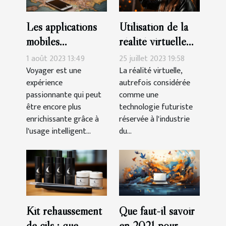
Les applications
Utilisation de la
mobiles
réalité virtuelle
indispensables
dans l'éducation
1 août 2023 13:49
25 juillet 2023 19:58
pour voyager
Voyager est une
La réalité virtuelle,
expérience
autrefois considérée
passionnante qui peut
comme une
être encore plus
technologie futuriste
enrichissante grâce à
réservée à l'industrie
l'usage intelligent...
du...
Kit rehaussement
Que faut-il savoir
de cils : que
en 2021 pour