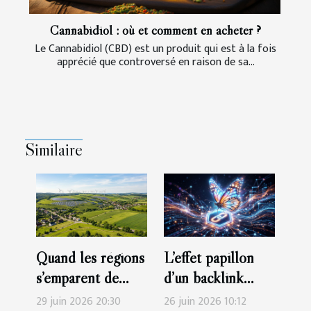
Cannabidiol : où et comment en acheter ?
Le Cannabidiol (CBD) est un produit qui est à la fois
apprécié que controversé en raison de sa...
Similaire
Quand les régions
L’effet papillon
s’emparent de
d’un backlink
l’innovation verte
inattendu sur
29 juin 2026 20:30
26 juin 2026 10:12