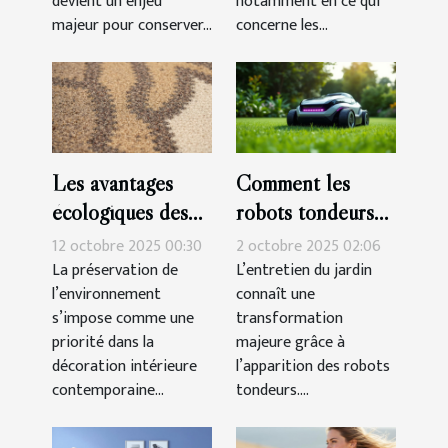
devient un enjeu
notamment en ce qui
majeur pour conserver...
concerne les...
Les avantages
Comment les
écologiques des
robots tondeurs
tapis en matériaux
révolutionnent-ils
12 octobre 2025 00:30
2 octobre 2025 02:06
naturels
l'entretien des
La préservation de
L’entretien du jardin
l’environnement
connaît une
jardins ?
s’impose comme une
transformation
priorité dans la
majeure grâce à
décoration intérieure
l’apparition des robots
contemporaine...
tondeurs....