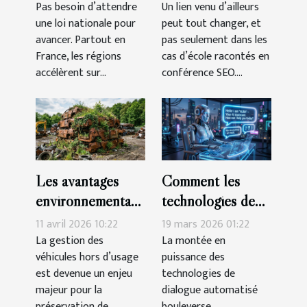
votre trafic
Pas besoin d’attendre
Un lien venu d’ailleurs
une loi nationale pour
peut tout changer, et
organique
avancer. Partout en
pas seulement dans les
France, les régions
cas d’école racontés en
accélèrent sur...
conférence SEO....
Les avantages
Comment les
environnementaux
technologies de
du recyclage de
dialogue
11 avril 2026 10:22
19 mars 2026 01:22
véhicules hors
automatisé
La gestion des
La montée en
véhicules hors d’usage
puissance des
d'usage
transforment-elles
est devenue un enjeu
technologies de
la communication
majeur pour la
dialogue automatisé
en ligne ?
préservation de
bouleverse