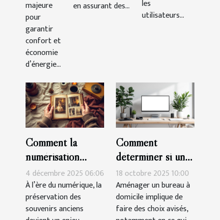
les
majeure
en assurant des...
utilisateurs...
pour
garantir
confort et
économie
d’énergie...
Comment la
Comment
numérisation
déterminer si un
préserve-t-elle
casque
4 décembre 2025 06:06
18 octobre 2025 10:00
l'authenticité des
économique suffit
À l’ère du numérique, la
Aménager un bureau à
préservation des
domicile implique de
souvenirs anciens
pour votre bureau
souvenirs anciens
faire des choix avisés,
?
à domicile ?