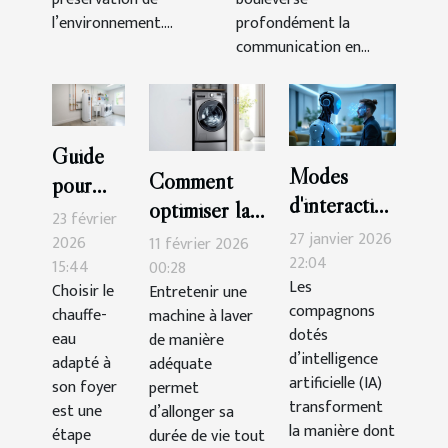
l’environnement....
profondément la
communication en...
Guide
Modes
Comment
pour
d'interaction
optimiser la
choisir
23 février
avec les
longévité et
27 janvier 2026
le bon
2026
11 février 2026
compagnons
22:04
les
15:44
00:28
chauffe-
Les
AI : ce que
Choisir le
Entretenir une
performances
eau
compagnons
chauffe-
machine à laver
vous devez
de votre
pour
dotés
eau
de manière
savoir
machine à
votre
d’intelligence
adapté à
adéquate
artificielle (IA)
laver ?
foyer
son foyer
permet
transforment
est une
d’allonger sa
la manière dont
étape
durée de vie tout