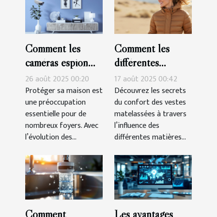
Comment les
Comment les
caméras espion
différentes
peuvent renforcer
matières
26 août 2025 00:20
17 août 2025 00:42
la sécurité de
influencent-elles
Protéger sa maison est
Découvrez les secrets
une préoccupation
du confort des vestes
votre domicile ?
le confort des
essentielle pour de
matelassées à travers
vestes matelassées
nombreux foyers. Avec
l’influence des
?
l’évolution des...
différentes matières...
Comment
Les avantages